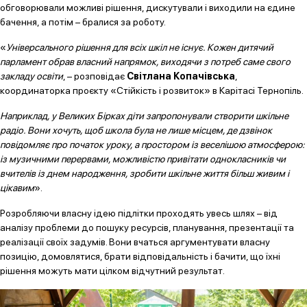
обговорювали можливі рішення, дискутували і виходили на єдине
бачення, а потім – бралися за роботу.
«
Універсального рішення для всіх шкіл не існує. Кожен дитячий
парламент обрав власний напрямок, виходячи з потреб саме свого
закладу освіти
, – розповідає
Світлана Копачівська
,
координаторка проєкту «Стійкість і розвиток»
в Карітасі Тернопіль.
Наприклад, у Великих Бірках діти запропонували створити шкільне
радіо. Вони хочуть, щоб школа була не лише місцем, де дзвінок
повідомляє про початок уроку, а простором із веселішою атмосферою:
із музичними перервами, можливістю привітати однокласників чи
вчителів із днем народження, зробити шкільне життя більш живим і
цікавим
».
Розробляючи власну ідею підлітки проходять увесь шлях – від
аналізу проблеми до пошуку ресурсів, планування, презентації та
реалізації своїх задумів. Вони вчаться аргументувати власну
позицію, домовлятися, брати відповідальність і бачити, що їхні
рішення можуть мати цілком відчутний результат.