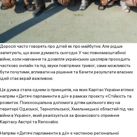
Дорослі часто говорять про дітей як про майбутнє. Але рідше
запитують, що вони думають сьогодні. У час повномасштабної
війни, коли навчання та дозвілля українських школярів проходить
частково онлайн та під звуки повітряних тривог, саме можливість
бути почутими, впливати на рішення та бачити результати власних
ідей стає вкрай важливою.
Ця думка стала одним із принципів, на яких Карітас України втілює
напрям «Дитячі парламенти в дії» в рамках проєкту «Стійкість та
розвиток. Психосоціальна допомога дітям шкільного віку на
території Одеської, Тернопільської, Хмельницької областей під час
війни в Україні», який реалізується за фінансового сприяння
Карітасу Австрії та Renovabis.
Напрям «Дитячі парламенти в дії» є частиною регіональної