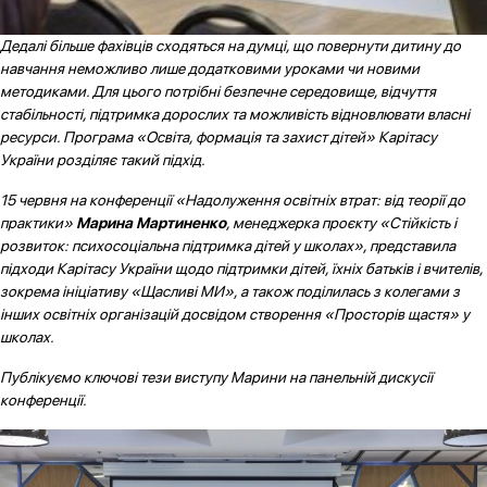
Дедалі більше фахівців сходяться на думці, що повернути дитину до
навчання неможливо лише додатковими уроками чи новими
методиками. Для цього потрібні безпечне середовище, відчуття
стабільності, підтримка дорослих та можливість відновлювати власні
ресурси. Програма «Освіта, формація та захист дітей» Карітасу
України розділяє такий підхід.
15 червня на конференції «Надолуження освітніх втрат: від теорії до
практики»
Марина Мартиненко
, менеджерка проєкту «Стійкість і
розвиток: психосоціальна підтримка дітей у школах», представила
підходи Карітасу України щодо підтримки дітей, їхніх батьків і вчителів,
зокрема ініціативу «Щасливі МИ», а також поділилась з колегами з
інших освітніх організацій досвідом створення «Просторів щастя» у
школах.
Публікуємо ключові тези виступу Марини на панельній дискусії
конференції.