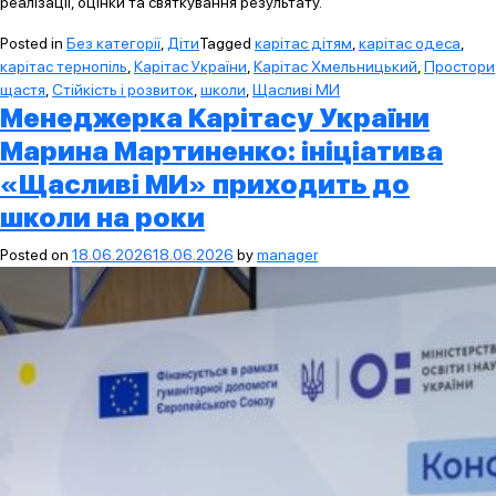
реалізації, оцінки та святкування результату.
Posted in
Без категорії
,
Діти
Tagged
карітас дітям
,
карітас одеса
,
карітас тернопіль
,
Карітас України
,
Карітас Хмельницький
,
Простори
щастя
,
Стійкість і розвиток
,
школи
,
Щасливі МИ
Менеджерка Карітасу України
Марина Мартиненко: ініціатива
«Щасливі МИ» приходить до
школи на роки
Posted on
18.06.2026
18.06.2026
by
manager