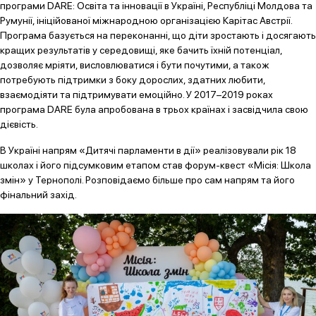
програми DARE: Освіта та інновації в Україні, Республіці Молдова та
Румунії, ініційованої міжнародною організацією Карітас Австрії.
Програма базується на переконанні, що діти зростають і досягають
кращих результатів у середовищі, яке бачить їхній потенціал,
дозволяє мріяти, висловлюватися і бути почутими, а також
потребують підтримки з боку дорослих, здатних любити,
взаємодіяти та підтримувати емоційно. У 2017–2019 роках
програма DARE була апробована в трьох країнах і засвідчила свою
дієвість.
В Україні напрям «Дитячі парламенти в дії» реалізовували рік 18
школах і його підсумковим етапом став форум-квест «Місія: Школа
змін» у Тернополі. Розповідаємо більше про сам напрям та його
фінальний захід.