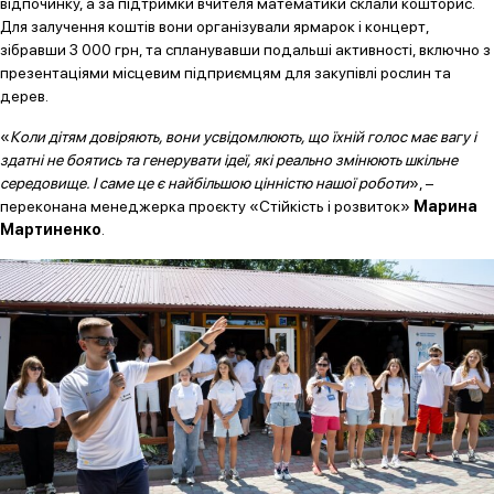
відпочинку, а за підтримки вчителя математики склали кошторис.
Для залучення коштів вони організували ярмарок і концерт,
зібравши 3 000 грн, та спланувавши подальші активності, включно з
презентаціями місцевим підприємцям для закупівлі рослин та
дерев.
«
Коли дітям довіряють, вони усвідомлюють, що їхній голос має вагу і
здатні не боятись та генерувати ідеї, які реально змінюють шкільне
середовище. І саме це є найбільшою цінністю нашої роботи
», –
переконана менеджерка проєкту «Стійкість і розвиток»
Марина
Мартиненко
.