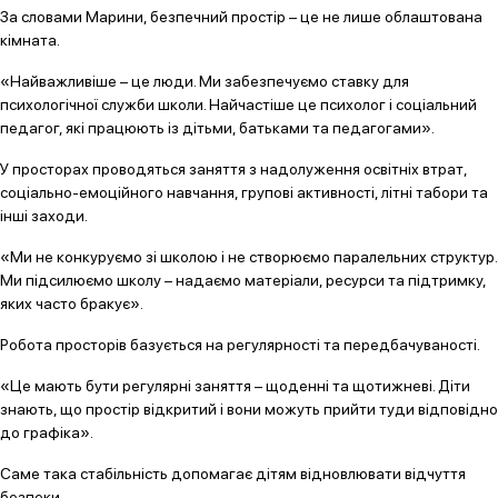
За словами Марини, безпечний простір – це не лише облаштована
кімната.
«Найважливіше – це люди. Ми забезпечуємо ставку для
психологічної служби школи. Найчастіше це психолог і соціальний
педагог, які працюють із дітьми, батьками та педагогами».
У просторах проводяться заняття з надолуження освітніх втрат,
соціально-емоційного навчання, групові активності, літні табори та
інші заходи.
«Ми не конкуруємо зі школою і не створюємо паралельних структур.
Ми підсилюємо школу – надаємо матеріали, ресурси та підтримку,
яких часто бракує».
Робота просторів базується на регулярності та передбачуваності.
«Це мають бути регулярні заняття – щоденні та щотижневі. Діти
знають, що простір відкритий і вони можуть прийти туди відповідно
до графіка».
Саме така стабільність допомагає дітям відновлювати відчуття
безпеки.