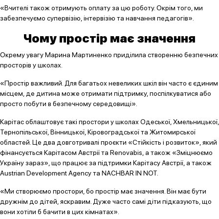
«Вчителі також отримують оплату за цю роботу. Окрім того, ми
забезпечуємо супервізію, інтервізію та навчання педагогів».
Чому простір має значення
Окрему увагу Марина Мартиненко приділила створенню безпечних
просторів у школах.
«Простір важливий. Для багатьох невеликих шкіл він часто є єдиним
місцем, де дитина може отримати підтримку, поспілкуватися або
просто побути в безпечному середовищі».
Карітас облаштовує такі простори у школах Одеської, Хмельницької,
Тернопільської, Вінницької, Кіровоградської та Житомирської
областей. Це два довготривалі проєкти «Стійкість і розвиток», який
фінансується Карітасом Австрії та Renovabis, а також «Зміцнюємо
Україну зараз», що працює за підтримки Карітасу Австрії, а також
Austrian Development Agency та NACHBAR IN NOT.
«Ми створюємо простори, бо простір має значення. Він має бути
дружнім до дітей, яскравим. Дуже часто самі діти підказують, що
вони хотіли б бачити в цих кімнатах».