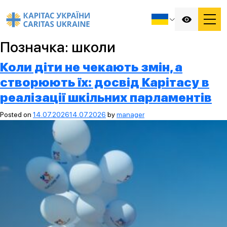
Позначка:
школи
Коли діти не чекають змін, а
створюють їх: досвід Карітасу в
реалізації шкільних парламентів
Posted on
14.07.2026
14.07.2026
by
manager