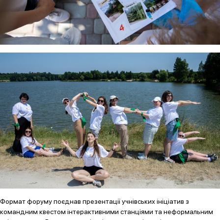
Формат форуму поєднав презентації учнівських ініціатив з
командним квестом інтерактивними станціями та неформальним