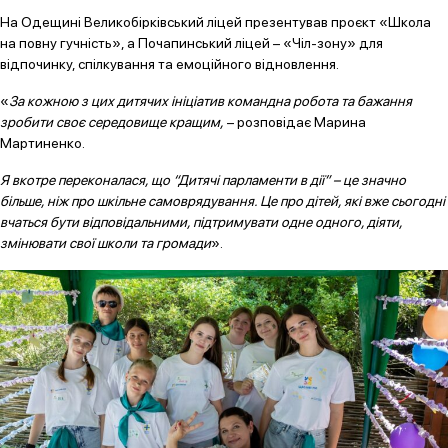
На Одещині Великобірківський ліцей презентував проєкт «Школа
на повну гучність», а Почапинський ліцей – «Чіл-зону» для
відпочинку, спілкування та емоційного відновлення.
«
За кожною з цих дитячих ініціатив командна робота та бажання
зробити своє середовище кращим,
– розповідає Марина
Мартиненко.
Я вкотре переконалася, що “Дитячі парламенти в дії” – це значно
більше, ніж про шкільне самоврядування. Це про дітей, які вже сьогодні
вчаться бути відповідальними, підтримувати одне одного, діяти,
змінювати свої школи та громади
».