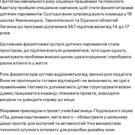
Протягом навчального року соціальні працівники та психологи
Карітасу пройшли спеціальне навчання, щоб стати фасилітаторами
дитячих парламентів. Сьогодні вони супроводжують команди у 18
школах Хмельницької, Тернопільської та Одеської областей.
Загалом до програми долучилися 347 підлітків віком від 14 до 17
років.
Щотижневі фасилітовані зустрічі дитячих парламентів стали
простором, де підлітки вчаться домовлятися, чути одне одного,
аналізувати проблеми власної школи, шукати рішення і спробувати
разом втілити їх у життя.
Роль фасилітаторів суттєво відрізняється від звичної ролі педагога.
Вони не пропонують готових відповідей і не визначають, які ідеї є
правильними. Натомість допомагають дітям структурувати власні
думки, працювати в команді, планувати проєкти, знаходити
ресурси та доводити справу до кінця.
Яскравим прикладом є проєкт учнів Кам’янець-Подільського ліцею
«Під двома каштанами», мета якого – облаштувати у шкільному
дворі простір для зустрічей та активностей. Учні використали
технології штучного інтелекту для розробки дизайну зони