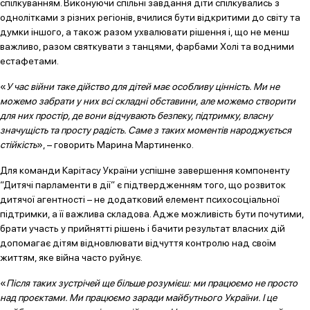
спілкуванням. Виконуючи спільні завдання діти спілкувались з
однолітками з різних регіонів, вчилися бути відкритими до світу та
думки іншого, а також разом ухвалювати рішення і, що не менш
важливо, разом святкувати з танцями, фарбами Холі та водними
естафетами.
«
У час війни таке дійство для дітей має особливу цінність. Ми не
можемо забрати у них всі складні обставини, але можемо створити
для них простір, де вони відчувають безпеку, підтримку, власну
значущість та просту радість. Саме з таких моментів народжується
стійкість
», – говорить Марина Мартиненко.
Для команди Карітасу України успішне завершення компоненту
“Дитячі парламенти в дії” є підтвердженням того, що розвиток
дитячої агентності – не додатковий елемент психосоціальної
підтримки, а її важлива складова. Адже можливість бути почутими,
брати участь у прийнятті рішень і бачити результат власних дій
допомагає дітям відновлювати відчуття контролю над своїм
життям, яке війна часто руйнує.
«
Після таких зустрічей ще більше розумієш: ми працюємо не просто
над проєктами. Ми працюємо заради майбутнього України. І це