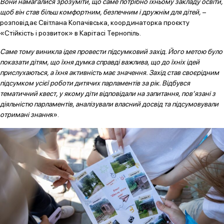
Вони намагалися зрозуміти, що саме потрібно їхньому закладу освіти,
щоб він став більш комфортним, безпечним і дружнім для дітей,
–
розповідає Світлана Копачівська, координаторка проєкту
«Стійкість і розвиток»
в Карітасі Тернопіль.
Саме тому виникла ідея провести підсумковий захід. Його метою було
показати дітям, що їхня думка справді важлива, що до їхніх ідей
прислухаються, а їхня активність має значення. Захід став своєрідним
підсумком усієї роботи дитячих парламентів за рік. Відбувся
тематичний квест, у якому діти відповідали на запитання, пов’язані з
діяльністю парламентів, аналізували власний досвід та підсумовували
отримані знанн
я».