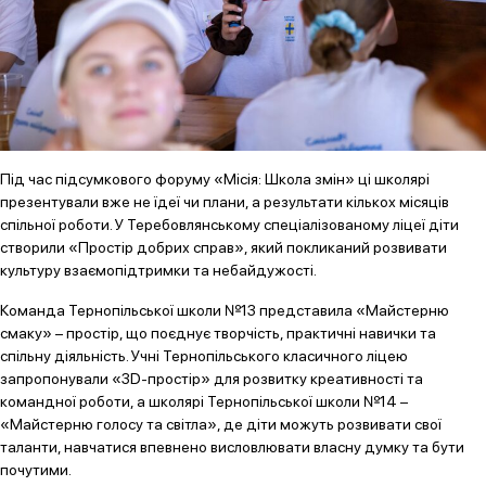
Під час підсумкового форуму «Місія: Школа змін» ці школярі
презентували вже не їдеї чи плани, а результати кількох місяців
спільної роботи. У Теребовлянському спеціалізованому ліцеї діти
створили «Простір добрих справ», який покликаний розвивати
культуру взаємопідтримки та небайдужості.
Команда Тернопільської школи №13 представила «Майстерню
смаку» – простір, що поєднує творчість, практичні навички та
спільну діяльність. Учні Тернопільського класичного ліцею
запропонували «3D-простір» для розвитку креативності та
командної роботи, а школярі Тернопільської школи №14 –
«Майстерню голосу та світла», де діти можуть розвивати свої
таланти, навчатися впевнено висловлювати власну думку та бути
почутими.