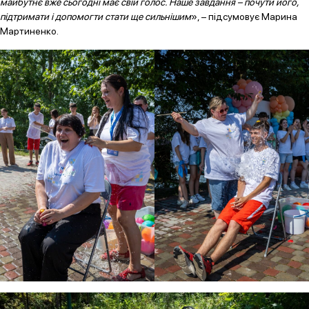
майбутнє вже сьогодні має свій голос. Наше завдання – почути його,
підтримати і допомогти стати ще сильнішим
», – підсумовує Марина
Мартиненко.