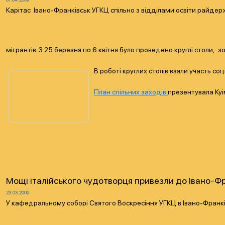
Карітас Івано-Франківськ УГКЦ спільно з відділами освіти райде
мігрантів. З 25 березня по 6 квітня було проведено круглі столи, зо
В роботі круглих столів взяли участь с
План спільних заходів
презентувала Куі
Мощі італійського чудотворця привезли до Івано-Ф
23.03.2009
У кафедральному соборі Святого Воскресіння УГКЦ в Івано-Франків