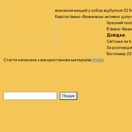
внесення мощей у собор відбулося 22 б
Карітас Івано-Франківськ активно долуч
Хресний похі
В Івано-Фран
Довідка:
Світське ім‘
За розповідя
Він помер 23
Стаття написана з використанням матеріалів
УНІАН
.
Пошук