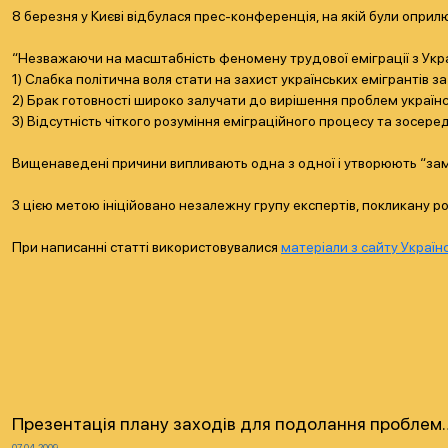
8 березня у Києві відбулася прес-конференція, на якій були опри
“Незважаючи на масштабність феномену трудової еміграції з Україн
1) Слабка політична воля стати на захист українських емігрантів з
2) Брак готовності широко залучати до вирішення проблем українсь
3) Відсутність чіткого розуміння еміграційного процесу та зосеред
Вищенаведені причини випливають одна з одної і утворюють “замкн
З цією метою ініційовано незалежну групу експертів, покликану ро
При написанні статті використовувалися
матеріали з сайту Україн
Презентація плану заходів для подолання проблем
07.04.2009