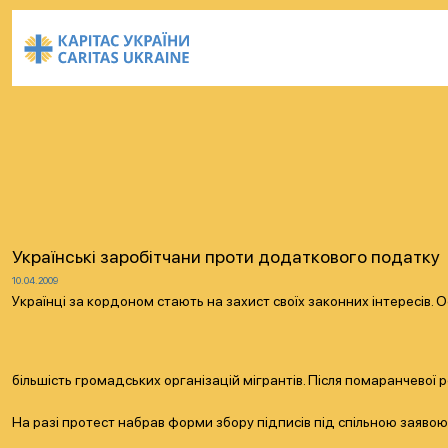
Українські заробітчани проти додаткового податку
10.04.2009
Українці за кордоном стають на захист своїх законних інтересів. 
більшість громадських організацій мігрантів. Після помаранчевої
На разі протест набрав форми збору підписів під спільною заявою, 