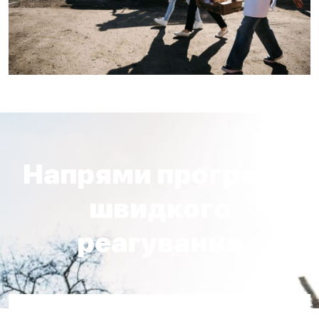
Напрями програми
швидкого
реагування