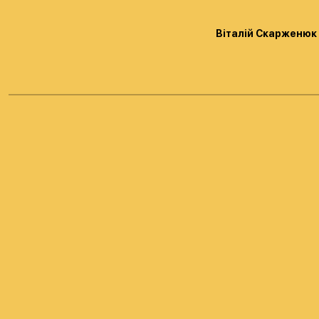
Віталій Скарженюк з