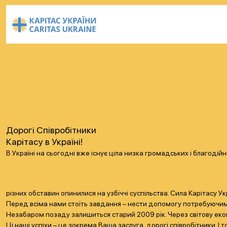
Дорогі Співробітники
Карітасу в Україні!
В Україні на сьогодні вже існує ціла низка громадських і благоді
різних обставин опинилися на узбіччі суспільства. Сила Карітасу У
Перед всіма нами стоїть завдання – нести допомогу потребуючим як
Незабаром позаду залишиться старий 2009 рік. Через світову еконо
Ці наші успіхи – це зокрема Ваша заслуга, дорогі співробітники. 