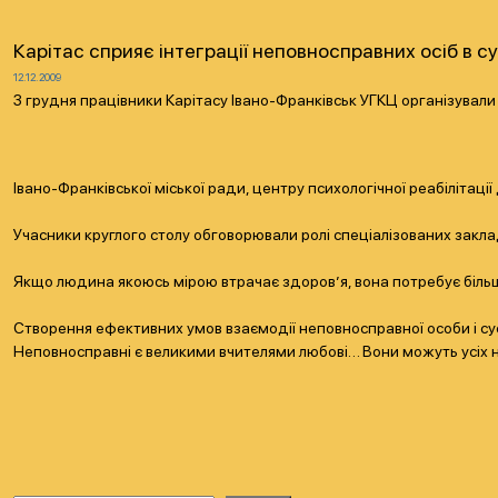
Карітас сприяє інтеграції неповносправних осіб в с
12.12.2009
3 грудня працівники Карітасу Івано-Франківськ УГКЦ організували
Івано-Франківської міської ради, центру психологічної реабілітац
Учасники круглого столу обговорювали ролі спеціалізованих заклад
Якщо людина якоюсь мірою втрачає здоров’я, вона потребує більшо
Створення ефективних умов взаємодії неповносправної особи і сусп
Неповносправні є великими вчителями любові… Вони можуть усіх н
Навігація
за
записами