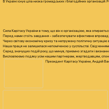
В Україні існує ціла низка громадських і благодійних організацій
Сила Карітасу України в тому, що він є організацією, яка опираєть
Перед нами стоїть завдання – забезпечувати ефективне впроваджен
Через світову економічну кризу та непружену політичну ситуацію в
Наша праця не залишилася непоміченою у суспільстві. Свідченням 
Серед значущих подій року, що минув, приємно згадати і визнанн
Висловлюємо подяку усім нашим партнерам, жертводавцям, спонсо
Президент Карітасу України, Андрій Вас