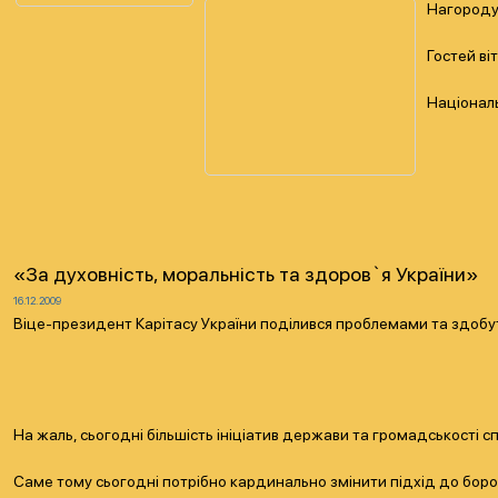
Нагороду 
Гостей ві
Національ
«За духовність, моральність та здоров`я України»
16.12.2009
Віце-президент Карітасу України поділився проблемами та здобут
На жаль, сьогодні більшість ініціатив держави та громадськості с
Саме тому сьогодні потрібно кардинально змінити підхід до боро