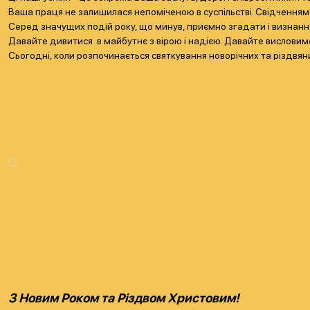
Ваша праця не залишилася непоміченою в суспільстві. Свідченням
Серед значущих подій року, що минув, приємно згадати і визнанн
Давайте дивитися в майбутнє з вірою і надією. Давайте вислови
Сьогодні, коли розпочинається святкування новорічних та різдвяни
З Новим Роком та Різдвом Христовим!