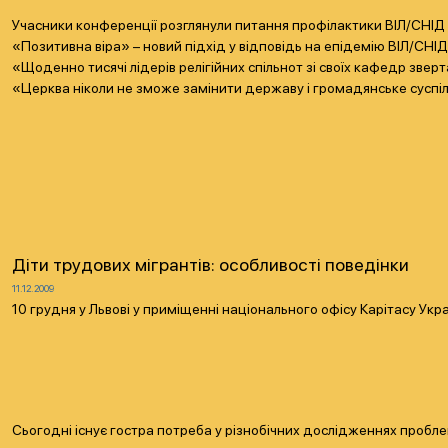
Учасники конференції розглянули питання профілактики ВІЛ/СНІД с
«Позитивна віра» – новий підхід у відповідь на епідемію ВІЛ/СНІД
«Щоденно тисячі лідерів релігійних спільнот зі своїх кафедр зве
«Церква ніколи не зможе замінити державу і громадянське суспільст
Діти трудових мігрантів: особливості поведінки
11.12.2009
10 грудня у Львові у приміщенні національного офісу Карітасу Ук
Сьогодні існує гостра потреба у різнобічних дослідженнях пробле