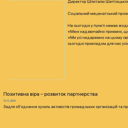
Директор Шпиталю Шептицьког
Соціальний меценатський проект
На сьогодні у пункті немає жод
«Мені надзвичайно приємно, що 
«Ми усі недаремно на цьому сві
сьогодні прикладом для нас усі
Позитивна віра – розвиток партнерства
10.12.2009
Задля об’єднання зусиль активістів громадських організацій та пр