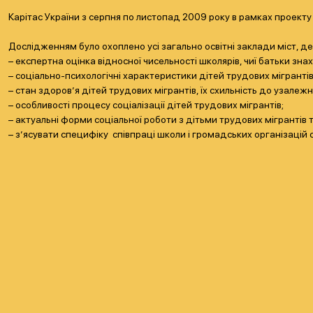
Карітас України з серпня по листопад 2009 року в рамках проекту 
Дослідженням було охоплено усі загально освітні заклади міст, д
– експертна оцінка відносної чисельності школярів, чиї батьки зна
– соціально-психологічні характеристики дітей трудових мігрантів
– стан здоров’я дітей трудових мігрантів, їх схильність до узалежн
– особливості процесу соціалізації дітей трудових мігрантів;
– актуальні форми соціальної роботи з дітьми трудових мігрантів т
– з’ясувати специфіку співпраці школи і громадських організацій 