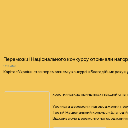
Переможці Національного конкурсу отримали наго
17.12.2009
Карітас України став переможцем у конкурсі «Благодійник року» у 
християнських принципах і плідній співп
Урочиста церемонія нагородження перем
Третій Національний конкурс «Благодійни
Відкриваючи церемонію нагородження, па