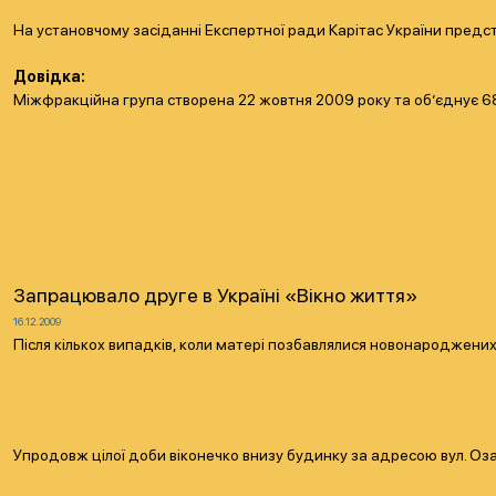
На установчому засіданні Експертної ради Карітас України предст
Довідка:
Міжфракційна група створена 22 жовтня 2009 року та об’єднує 68
Запрацювало друге в Україні «Вікно життя»
16.12.2009
Після кількох випадків, коли матері позбавлялися новонароджених,
Упродовж цілої доби віконечко внизу будинку за адресою вул. Озар