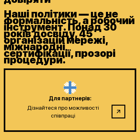
Наші політики — це не
формальність, а робочий
інструмент. Понад 30
років досвіду, 45
організацій мережі,
міжнародні
сертифікації, прозорі
процедури.
Для партнерів:
Дізнайтеся про можливості
співпраці