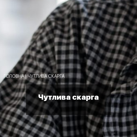
ГОЛОВНА
|
ЧУТЛИВА СКАРГА
Чутлива скарга