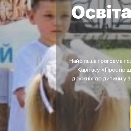
Освіта
Найбільша програма пси
Карітасу «Простір щ
дружніх до дитини у в