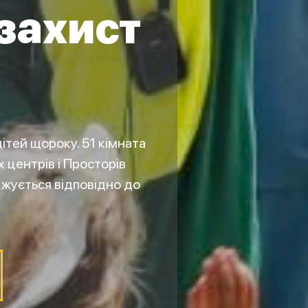
 захист
ітей щороку. 51 кімната
 центрів і Просторів
джується відповідно до