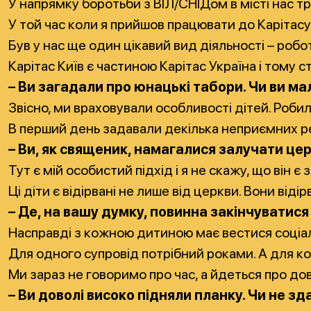
У напрямку боротьби з ВІЛ/СНІДом в місті нас т
У той час коли я прийшов працювати до Карітасу,
Був у нас ще один цікавий вид діяльності – роб
Карітас Київ є частиною Карітас Україна і тому 
– Ви загадали про юнацькі табори. Чи ви м
Звісно, ми враховували особливості дітей. Робил
В перший день задавали декілька неприємних реч
– Ви, як священик, намагалися залучати це
Тут є мій особистий підхід і я не скажу, що він
Ці діти є відірвані не лише від церкви. Вони віді
– Де, на вашу думку, повинна закінчуватися
Насправді з кожною дитиною має вестися соціаль
Для одного супровід потрібний роками. А для ког
Ми зараз не говоримо про час, а йдеться про до
– Ви доволі високо підняли планку. Чи не з