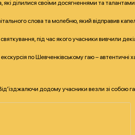
а, які ділилися своїми досягненнями та талантами
вітального слова та молебню, який відправив капе
 святкування, під час якого учасники вивчили декі
екскурсія по Шевченківському гаю – автентичні х
Від’їзджалючи додому учасники везли зі собою гар