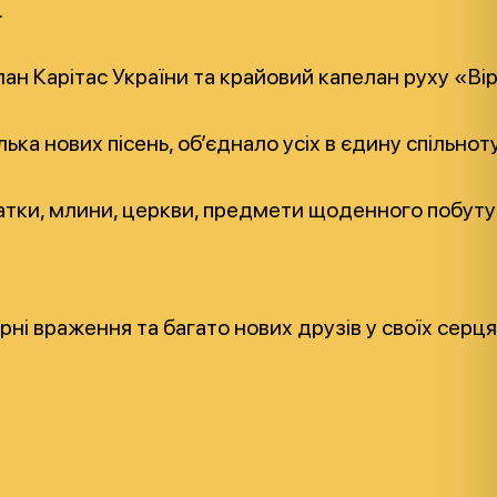
.
лан Карітас України та крайовий капелан руху «Вір
лька нових пісень, об’єднало усіх в єдину спільн
атки, млини, церкви, предмети щоденного побуту 
ні враження та багато нових друзів у своїх серця