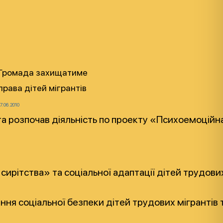
Громада захищатиме
права дітей мігрантів
17.06.2010
та розпочав діяльність по проекту «Психоемоційна
ирітства» та соціальної адаптації дітей трудових
ня соціальної безпеки дітей трудових мігрантів т