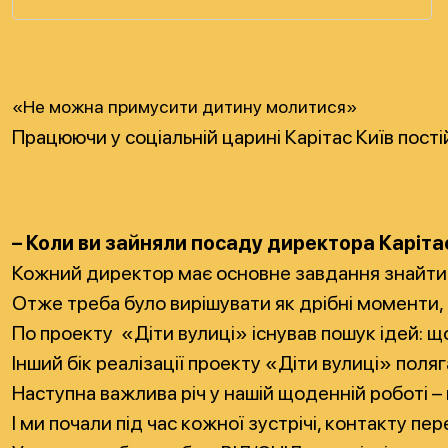
«Не можна примусити дитину молитися»
Працюючи у соціальній царині Карітас Київ пості
– Коли ви зайняли посаду директора Каріта
Кожний директор має основне завдання знайти ф
Отже треба було вирішувати як дрібні моменти, 
По проекту «Діти вулиці» існував пошук ідей: щ
Інший бік реалізації проекту «Діти вулиці» поля
Наступна важлива річ у нашій щоденній роботі –
І ми почали під час кожної зустрічі, контакту 