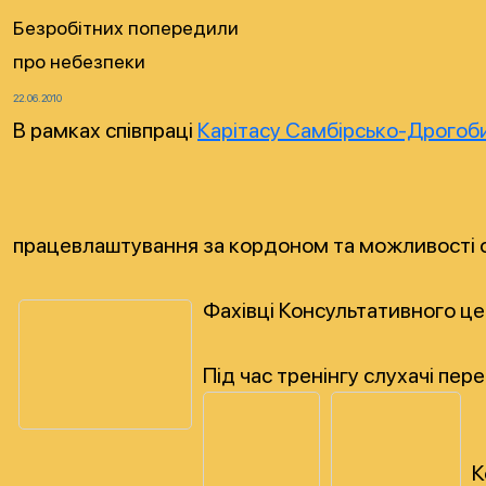
Безробітних попередили
про небезпеки
22.06.2010
В рамках співпраці
Карітасу Самбірсько-Дрогоби
працевлаштування за кордоном та можливості о
Фахівці Консультативного це
Під час тренінгу слухачі пе
К