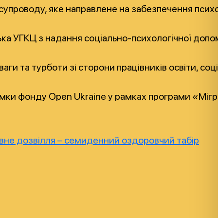
 супроводу, яке направлене на забезпечення психо
а УГКЦ з надання соціально-психологічної допомо
 уваги та турботи зі сторони працівників освіти,
ки фонду Open Ukraine у рамках програми «Міграц
товне дозвілля – семиденний оздоровчий табір