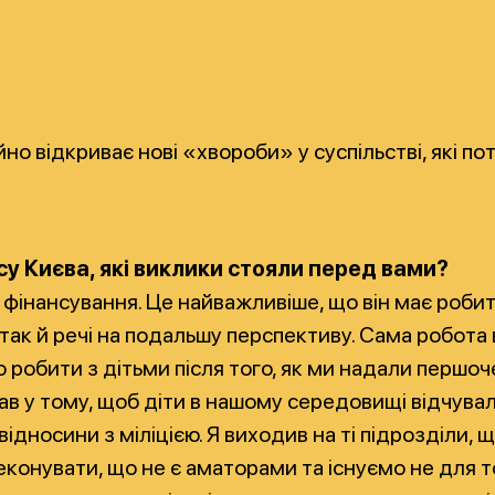
йно відкриває нові «хвороби» у суспільстві, які 
су Києва, які виклики стояли перед вами?
інансування. Це найважливіше, що він має робити
так й речі на подальшу перспективу. Сама робота в
о робити з дітьми після того, як ми надали першо
гав у тому, щоб діти в нашому середовищі відчувал
 відносини з міліцією. Я виходив на ті підрозділ
переконувати, що не є аматорами та існуємо не для