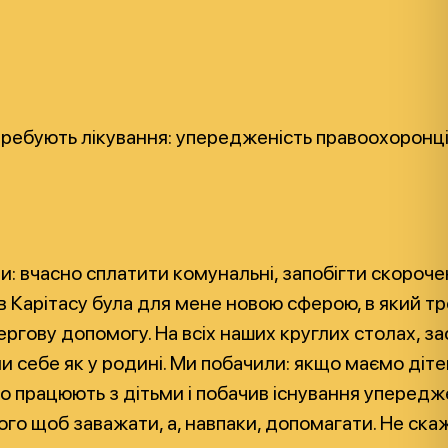
потребують лікування: упередженість правоохоронці
: вчасно сплатити комунальні, запобігти скорочен
 Карітасу була для мене новою сферою, в який тре
чергову допомогу. На всіх наших круглих столах, з
и себе як у родині. Ми побачили: якщо маємо дітей
и, що працюють з дітьми і побачив існування упер
 того щоб заважати, а, навпаки, допомагати. Не с