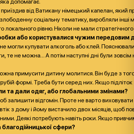
 яка допомагає.
ас приїздив від Ватикану німецький капелан, який 
 злободенну соціальну тематику, виробляли інші м
го локального рівню. Ніколи не мали стратегічног
 розробки або користувалися чужим передовим
не могли купувати алкоголь або клей. Пояснювали, 
ти, те не можна… А потім наступні дні були зовс
можна примусити дитину молитися. Він буде з того 
у грубій формі. Треба бути серед них. Якщо підліто
али та дали одяг, або глобальними змінами?
залишити відгомін. Проте не варто виховувати в д
 втік з дому і йому вистачило двох місяців, щоб п
йними. Деякі потребують навіть роки. Якщо привчи
за благодійницької сфери?