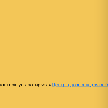
лонтерів усіх чотирьох «
Центрів дозвілля для осі