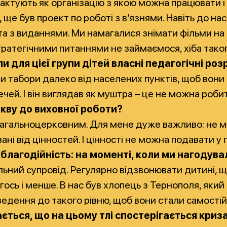
рактують як організацію з якою можна працювати і
 ще був проект по роботі з в’язнями. Навіть до н
ота з виданнями. Ми намагалися знімати фільми на
стратегічними питаннями не займаємося, хіба тако
али для цієї групи дітей власні педагогічні
и табори далеко від населених пунктів, щоб вони 
ей. І він виглядав як муштра – це не можна роби
ркву до виховної роботи?
 є загальноцерковним. Для мене дуже важливо: не 
рвані від цінностей. І цінності не можна подавати 
 благодійність: на моменті, коли ми нагодув
ний супровід. Регулярно відзвонювати дитині, щоб 
ось і менше. В нас був хлопець з Тернополя, який
ведення до такого рівню, щоб вони стали самості
дається, що на цьому тлі спостерігається кри