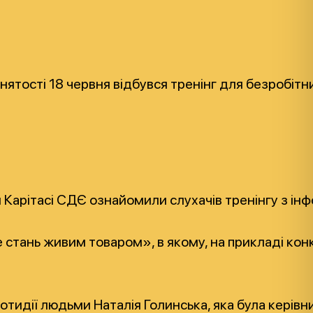
ятості 18 червня відбувся тренінг для безробітни
ри Карітасі СДЄ ознайомили слухачів тренінгу з 
не стань живим товаром», в якому, на прикладі к
тидії людьми Наталія Голинська, яка була керівн