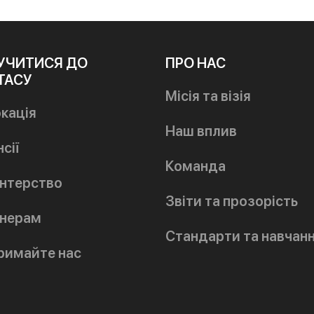
УЧИТИСЯ ДО
ПРО НАС
ТАСУ
Місія та візія
кація
Наш вплив
сії
Команда
нтерство
Звіти та прозорість
нерам
Стандарти та навчан
римайте нас