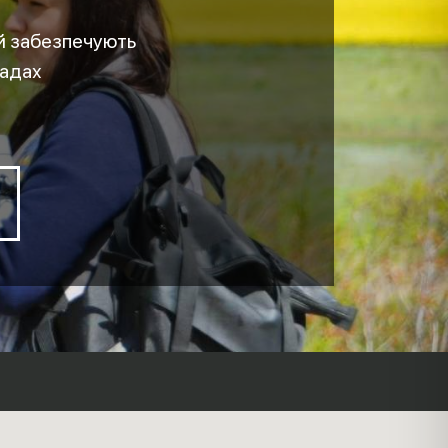
й забезпечують
мадах