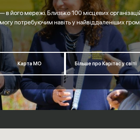
— в його мережі.
Близько 100
місцевих організаці
могу потребуючим навіть у найвіддаленіших гро
Карта МО
Більше про Карітас у світі