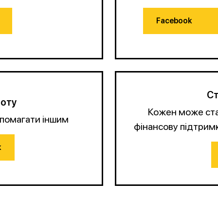
Facebook
Ст
боту
Кожен може ста
помагати іншим
фінансову підтримк
к