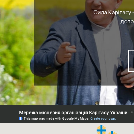
Сила Карітасу 
допо