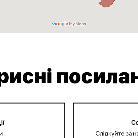
рисні посила
ії
Со
и
Слідкуйте за 