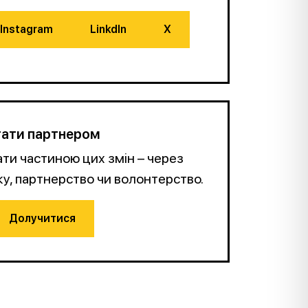
Instagram
LinkdIn
Х
ати партнером
ти частиною цих змін – через
у, партнерство чи волонтерство.
Долучитися