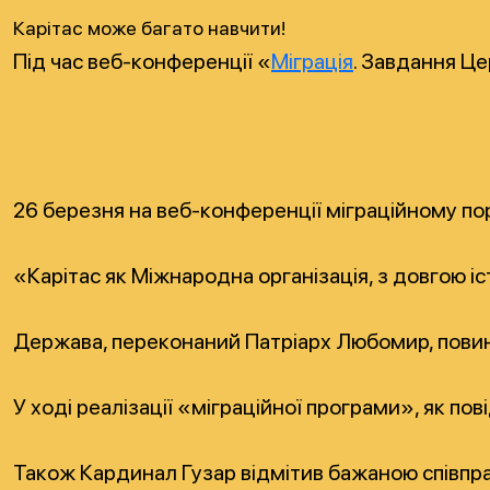
Карітас може багато навчити!
Під час веб-конференції «
Міграція
. Завдання Це
26 березня на веб-конференції міграційному по
«Карітас як Міжнародна організація, з довгою і
Держава, переконаний Патріарх Любомир, повинна
У ході реалізації «міграційної програми», як по
Також Кардинал Гузар відмітив бажаною співпрац