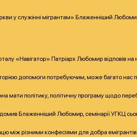
ркви у служінні мігрантам» Блаженніший Любомир
рталу «Навігатор» Патріарх Любомир відповів на 
сторією допомоги потребуючим, може багато нас по
 мати політику, політичну програму щодо перебув
відомив Блаженніший Любомир, семінарії УГКЦ сього
ю між різними конфесіями для добра емігрантів. «