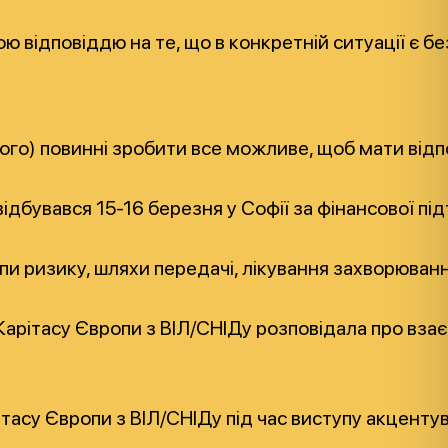
ідповіддю на те, що в конкретній ситуації є безп
дного) повинні зробити все можливе, щоб мати від
вався 15-16 березня у Софії за фінансової підтримк
пи ризику, шляхи передачі, лікування захворюванн
 Карітасу Європи з ВІЛ/СНІДу розповідала про вза
ітасу Європи з ВІЛ/СНІДу під час виступу акцентув