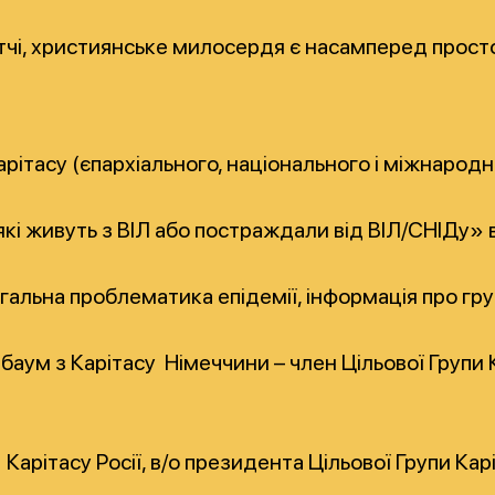
і, християнське милосердя є насамперед простою в
 Карітасу (єпархіального, національного і міжнаро
живуть з ВІЛ або постраждали від ВІЛ/СНІДу» відбу
агальна проблематика епідемії, інформація
про гру
баум з Карітасу Німеччини – член Цільової Групи
Карітасу Росії, в/о президента Цільової Групи Кар