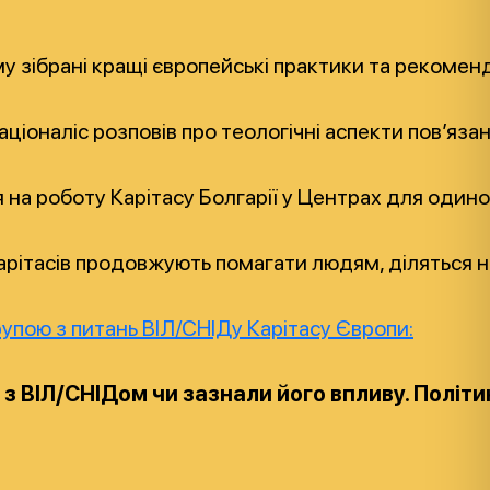
зібрані кращі європейські практики та рекоменда
ціоналіс розповів про теологічні
аспекти пов’язан
на роботу Карітасу Болгарії
у Центрах для одинок
арітасів продовжують помагати людям, діляться на
пою з питань ВІЛ/СНІДу Карітасу Європи:
ть з ВІЛ/СНІДом чи зазнали його впливу. Полі