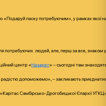
 «Подаруй паску потребуючим», у рамках якої най
 потребуючих людей, але, перш за все, знаком ув
аційний центр «
Назарет
» – сьогодні там знаходять
з радістю допоможемо», – закликають приєднатися 
 БФ «Карітас Самбірсько-Дрогобицької Єпархії У