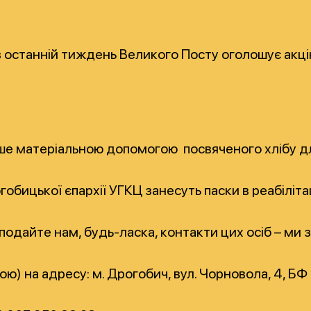
в останній тиждень Великого Посту оголошує акцію
ише матеріальною допомогою посвяченого хлібу для
обицької єпархії УГКЦ занесуть паски в реабіліт
подайте нам, будь-ласка, контакти цих осіб – ми 
ю) на адресу: м. Дрогобич, вул. Чорновола, 4,