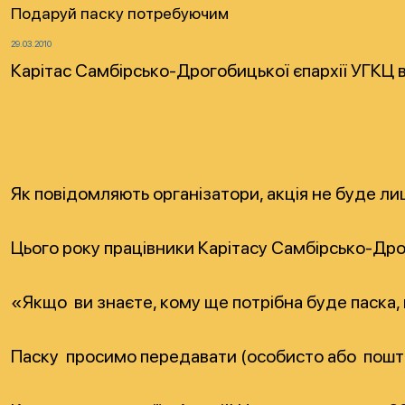
Подаруй паску потребуючим
29.03.2010
Карітас Самбірсько-Дрогобицької єпархії УГКЦ 
Як повідомляють організатори, акція не буде л
Цього року працівники Карітасу Самбірсько-Дрог
«Якщо ви знаєте, кому ще потрібна буде паска, 
Паску просимо передавати (особисто або пошто