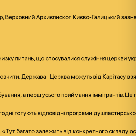
, Верховний Архиєпископ Києво-Галицький зазначи
низку питань, що стосувалися служіння церкви ук
вчити. Держава і Церква можуть від Карітасу взят
ання, а перш усього приймання іммігрантів. Це по
дні готують відповідні програми душпастирського 
Тут багато залежить від конкретного складу осіб 