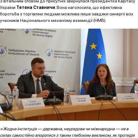
З вітальним словом до присутніх звернулася президентка Карітасу
України
Тетяна Ставничи
. Вона наголосила, що ефективна
боротьба з торгівлею людьми можлива лише завдяки синергії всіх
учасників Національного механізму взаємодії (НМВ).
«Жодна інституція — державна, неурядова чи міжнародна — не в
силах самостійно впоратися з таким глибоким викликом, як протидія