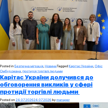
Posted in
Безпечна міграція
,
Новини
Tagged
Карітас України
,
Офіс
Омбудсмана
,
протидія торгівлі людьми
Карітас України долучився до
обговорення викликів у сфері
протидії торгівлі людьми
Posted on
24.07.2026
24.07.2026
by
manager