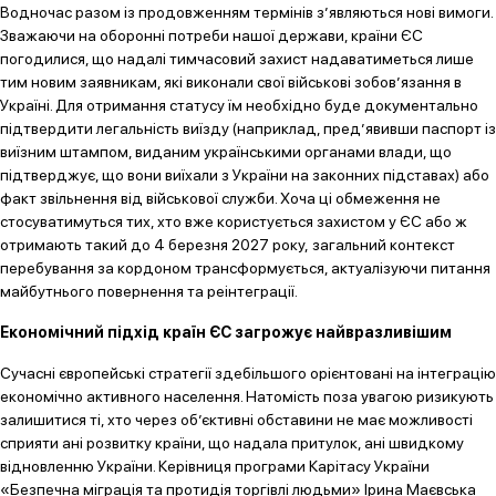
Водночас разом із продовженням термінів з’являються нові вимоги.
Зважаючи на оборонні потреби нашої держави, країни ЄС
погодилися, що надалі тимчасовий захист надаватиметься лише
тим новим заявникам, які виконали свої військові зобов’язання в
Україні. Для отримання статусу їм необхідно буде документально
підтвердити легальність виїзду (наприклад, пред’явивши паспорт із
виїзним штампом, виданим українськими органами влади, що
підтверджує, що вони виїхали з України на законних підставах) або
факт звільнення від військової служби. Хоча ці обмеження не
стосуватимуться тих, хто вже користується захистом у ЄС або ж
отримають такий до 4 березня 2027 року, загальний контекст
перебування за кордоном трансформується, актуалізуючи питання
майбутнього повернення та реінтеграції.
Економічний підхід країн ЄС загрожує найвразливішим
Сучасні європейські стратегії здебільшого орієнтовані на інтеграцію
економічно активного населення. Натомість поза увагою ризикують
залишитися ті, хто через об’єктивні обставини не має можливості
сприяти ані розвитку країни, що надала притулок, ані швидкому
відновленню України. Керівниця програми Карітасу України
«Безпечна міграція та протидія торгівлі людьми» Ірина Маєвська