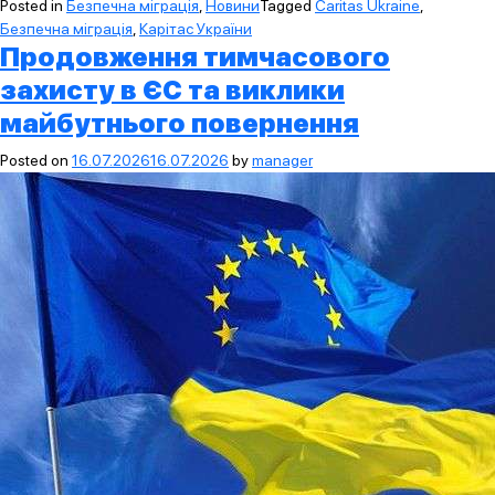
Posted in
Безпечна міграція
,
Новини
Tagged
Caritas Ukraine
,
Безпечна міграція
,
Карітас України
Продовження тимчасового
захисту в ЄС та виклики
майбутнього повернення
Posted on
16.07.2026
16.07.2026
by
manager