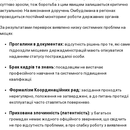
суттєво зросли, тож боротьба з цим явищем залишається критично
актуальною. На виконання доручень Омбудсмана в регіонах
проводиться постійний моніторинг роботи державних органів.
За результатами перевірок виявлено низку системних проблем на
місцях:
Прогалини в документах:
відсутність рішень про те, які саме
підрозділи місцевих держадміністрацій мають опікуватися
наданням статусу постраждалої особи.
Брак кадрів та знань:
посадовцям не вистачає
професійного навчання та системного підвищення
кваліфікації.
Формалізм Координаційних рад:
засідання проходять
нерегулярно, положення не затверджені, а до питань протидії
експлуатації часто ставляться поверхнево.
Прихована злочинність (латентність):
у багатьох
громадах немає жодного офіційного звернення, що свідчить
не про відсутність проблеми, а про слабку роботу з виявлення