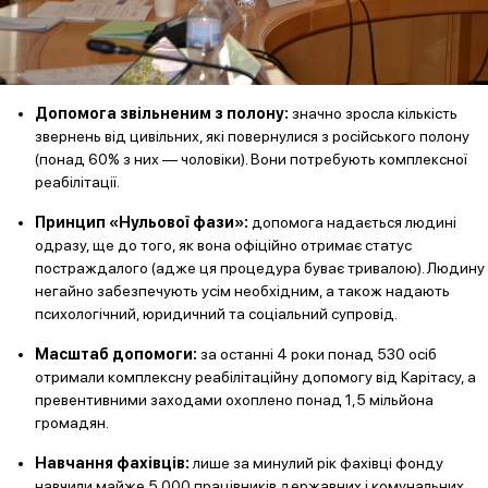
Допомога звільненим з полону:
значно зросла кількість
звернень від цивільних, які повернулися з російського полону
(понад 60% з них — чоловіки). Вони потребують комплексної
реабілітації.
Принцип «Нульової фази»:
допомога надається людині
одразу, ще до того, як вона офіційно отримає статус
постраждалого (адже ця процедура буває тривалою). Людину
негайно забезпечують усім необхідним, а також надають
психологічний, юридичний та соціальний супровід.
Масштаб допомоги:
за останні 4 роки понад 530 осіб
отримали комплексну реабілітаційну допомогу від Карітасу, а
превентивними заходами охоплено понад 1,5 мільйона
громадян.
Навчання фахівців:
лише за минулий рік фахівці фонду
навчили майже 5 000 працівників державних і комунальних