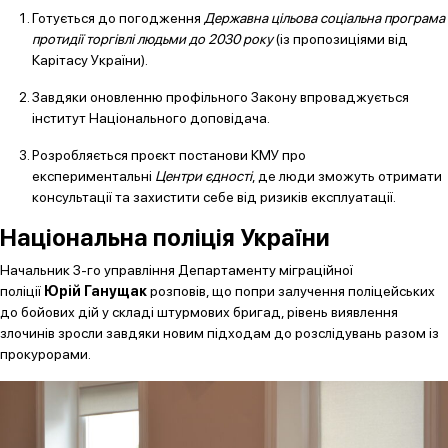
Готується до погодження
Державна цільова соціальна програма
протидії торгівлі людьми до 2030 року
(із пропозиціями від
Карітасу України).
Завдяки оновленню профільного Закону впроваджується
інститут Національного доповідача.
Розробляється проєкт постанови КМУ про
експериментальні
Центри єдності
, де люди зможуть отримати
консультації та захистити себе від ризиків експлуатації.
Національна поліція України
Начальник 3-го управління Департаменту міграційної
поліції
Юрій Ганущак
розповів, що попри залучення поліцейських
до бойових дій у складі штурмових бригад, рівень виявлення
злочинів зросли завдяки новим підходам до розслідувань разом із
прокурорами.