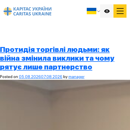
Протидія торгівлі людьми: як
війна змінила виклики та чому
рятує лише партнерство
Posted on
05.08.2026
07.08.2026
by
manager