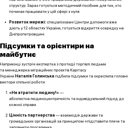
структур. Зараз готується методичний посібник для тих, хто
починає працювати у цій сфері з нуля.
Розвиток мережі:
спеціалізовані Центри допомоги вже
діють у 12 областях України, готується відкриття осередку на
Дніпропетровщині.
Підсумки та орієнтири на
майбутнє
Наприкінці зустрічі експертка з протидії торгівлі людьми
та менеджерка міграційних проєктів Карітасу
України
Наталія Голинська
підбила підсумки та окреслила головні
вектори спільної роботи:
«Не втратити людину!»
—
абсолютна людиноцентричність та індивідуальний підхід до
кожної справи.
Цінність партнерства
— взаємодія держави та
громадських організацій за принципом «підставити плече та
заповнити прогалини».