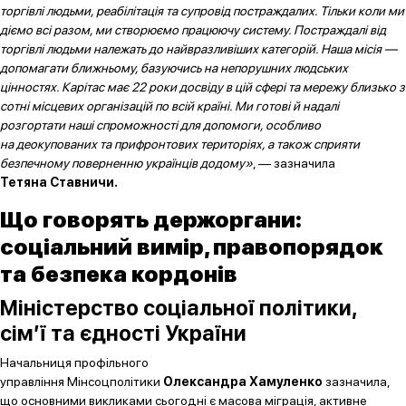
торгівлі людьми, реабілітація та супровід постраждалих. Тільки коли ми
діємо всі разом, ми створюємо працюючу систему. Постраждалі від
торгівлі людьми належать до найвразливіших категорій. Наша місія —
допомагати ближньому, базуючись на непорушних людських
цінностях. Карітас має 22 роки досвіду в цій сфері та мережу близько з
сотні місцевих організацій по всій країні. Ми готові й надалі
розгортати наші спроможності для допомоги, особливо
на деокупованих та прифронтових територіях, а також сприяти
безпечному поверненню українців додому»
, — зазначила
Тетяна Ставничи.
Що говорять держоргани:
соціальний вимір, правопорядок
та безпека кордонів
Міністерство соціальної політики,
сім’ї та єдності України
Начальниця профільного
управління Мінсоцполітики
Олександра Хамуленко
зазначила,
що основними викликами сьогодні є масова міграція, активне