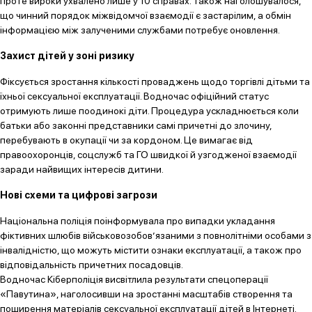
проте вироки ухвалено лише у 10 справах. Також наголошувалося,
що чинний порядок міжвідомчої взаємодії є застарілим, а обмін
інформацією між залученими службами потребує оновлення.
Захист дітей у зоні ризику
Фіксується зростання кількості проваджень щодо торгівлі дітьми та
їхньої сексуальної експлуатації. Водночас офіційний статус
отримують лише поодинокі діти. Процедура ускладнюється коли
батьки або законні представники самі причетні до злочину,
перебувають в окупації чи за кордоном. Це вимагає від
правоохоронців, соцслужб та ГО швидкої й узгодженої взаємодії
заради найвищих інтересів дитини.
Нові схеми та цифрові загрози
Національна поліція поінформувала про випадки укладання
фіктивних шлюбів військовозобов’язаними з повнолітніми особами з
інвалідністю, що можуть містити ознаки експлуатації, а також про
відповідальність причетних посадовців.
Водночас Кіберполіція висвітлила результати спецоперації
«Павутина», наголосивши на зростанні масштабів створення та
поширення матеріалів сексуальної експлуатації дітей в Інтернеті.