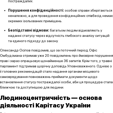
постраждалих.
Порушення конфіденційності:
особові справи зберігаються
неналежно, а для проведення конфіденційних співбесід немає
окремих ізольованих приміщень.
Безпідставні відмови:
багатьом людям відмовляють у
наданні статусу через відсутність глибокого аналізу ситуацій
та єдиного підходу до закону.
Олександр Осіпов повідомив, що за поточний період Офіс
Омбудсмана отримав уже 20 повідомлень про ймовірне порушення
прав і зараз опрацьовує щонайменше 36 запитів. Крім того, у травні
парламент підтримав щорічну доповідь Уповноваженого. Однією з
її головних рекомендацій стало надання органам місцевого
самоврядування повноважень приймати документи щодо
встановлення статусу постраждалої особи, аби ця процедура стала
ближчою та доступнішою для людини.
Людиноцентричність — основа
діяльності Карітасу України