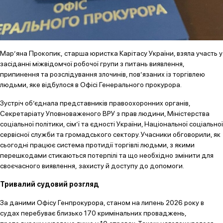
Мар’яна Прокопик, старша юристка Карітасу України, взяла участь у
засіданні міжвідомчої робочої групи з питань виявлення,
припинення та розслідування злочинів, пов’язаних із торгівлею
людьми, яке відбулося в Офісі Генерального прокурора.
Зустріч об’єднала представників правоохоронних органів,
Секретаріату Уповноваженого ВРУ з прав людини, Міністерства
соціальної політики, сім’ї та єдності України, Національної соціальної
сервісної служби та громадського сектору. Учасники обговорили, як
сьогодні працює система протидії торгівлі людьми, з якими
перешкодами стикаються потерпілі та що необхідно змінити для
своєчасного виявлення, захисту й доступу до допомоги.
Тривалий судовий розгляд
За даними Офісу Генпрокурора, станом на липень 2026 року в
судах перебуває близько 170 кримінальних проваджень,