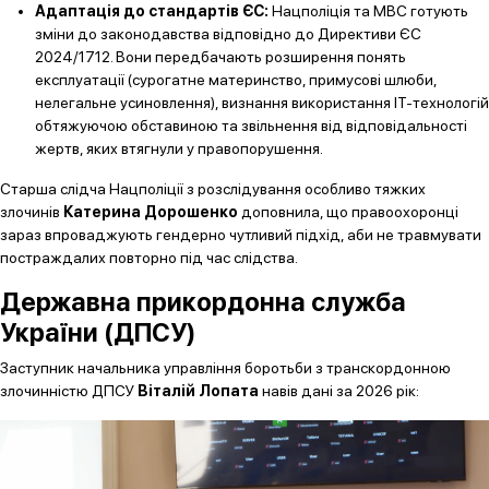
Адаптація до стандартів ЄС:
Нацполіція та МВС готують
зміни до законодавства відповідно до Директиви ЄС
2024/1712. Вони передбачають розширення понять
експлуатації (сурогатне материнство, примусові шлюби,
нелегальне усиновлення), визнання використання ІТ-технологій
обтяжуючою обставиною та звільнення від відповідальності
жертв, яких втягнули у правопорушення.
Старша слідча Нацполіції з розслідування особливо тяжких
злочинів
Катерина Дорошенко
доповнила, що правоохоронці
зараз впроваджують гендерно чутливий підхід, аби не травмувати
постраждалих повторно під час слідства.
Державна прикордонна служба
України (ДПСУ)
Заступник начальника управління боротьби з транскордонною
злочинністю ДПСУ
Віталій Лопата
навів дані за 2026 рік: