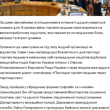
За цими звичайними оголошеннями в інтернеті щодня ховаються
зламані долі. В умовах війни торгівля людьми перетворилася на
високоприбуткову індустрію, яка паразитує на людському болю,
міграції та втраті домівки.
Зупинити це самотужки не під силу жодній організації чи
відомству. Саме тому напередодні Всесвітнього дня протидії
торгівлі людьми в київському хабі громадських ініціатив відбулася
масштабна подія. Карітас України спільно з Офісом
Уповноваженого Верховної Ради України з прав людини вже вдруге
організували діалог-платформу «Протидія торгівлі людьми через
партнерство».
Захід пройшов у гібридному форматі (офлайн та з онлайн-
трансляцією). Він об’єднав представників Міністерства соціальної
політики, сім’ї та єдності України, Національної поліції (зокрема
Департаменту міграційної поліції), Державної прикордонної
служби, Офісу Генерального прокурора, Київської міської державної