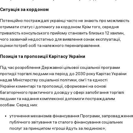
Ситуація за кордоном
Потенційно постраждалі українці часто не знають про можливість
отримати статус і допомогу за кордоном. Крім того, середня
тривалість консульського прийому становить близько 12 хвилин,
чого зазвичай недостатньо для виявлення ознак експлуатації,
оцінки потреб осіб та належного перенаправлення.
Позиція та пропозиції Карітасу України
Під час розроблення Державної цільової соціальної програми
протидії торгівлі людьми на період до 2030 року Карітас України
надав Міністерству соціальної політики, сім’ї та єдності
України коментарі та пропозиції, сформовані на основі
багаторічного практичного досвіду у сфері запобігання торгівлі
людьми та надання комплексної допомоги постраждалим
особам. Серед них:
уточнення механізмів фінансування Програми, запровадження
публічного звітування та сталого фінансування соціальних
послуг за принципом «гроші йдуть за людиною»;