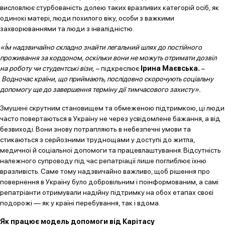
висловлює стурбованість долею таких вразливих категорій осіб, як
одинокі матері, люди похилого віку, особи з важкими
захворюваннями та люди з інвалідністю.
«Їм надзвичайно складно знайти легальний шлях до постійного
проживання за кордоном, оскільки вони не можуть отримати дозвіл
на роботу чи студентські візи,
– підкреслює
Ірина Маєвська.
–
Водночас країни, що приймають, послідовно скорочують соціальну
допомогу ще до завершення терміну дії тимчасового захисту».
Змушені скрутним становищем та обмеженою підтримкою, ці люди
часто повертаються в Україну не через усвідомлене бажання, а від
безвиході. Вони знову потрапляють в небезпечні умови та
стикаються з серйозними труднощами у доступі до житла,
медичної й соціальної допомоги та працевлаштування. Відсутність
належного супроводу під час репатріації лише поглиблює їхню
вразливість. Саме тому надзвичайно важливо, щоб рішення про
повернення в Україну було добровільним і поінформованим, а самі
репатріанти отримували надійну підтримку на обох етапах своєї
подорожі — як у країні перебування, так і вдома.
Як працює модель допомоги від Карітасу