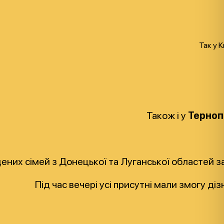
Так у К
Також і у
Терноп
ених сімей з Донецької та Луганської областей 
Під час вечері усі присутні мали змогу 