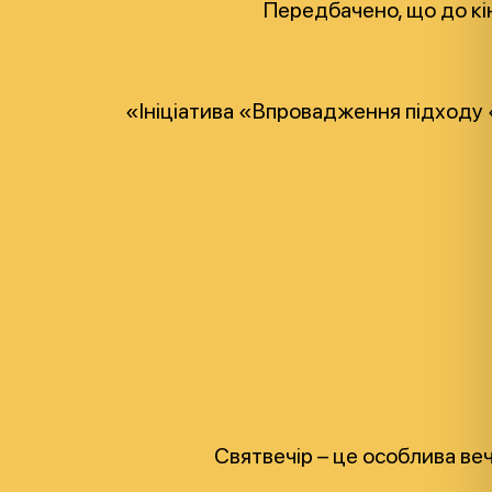
Передбачено, що до кін
«Ініціатива «Впровадження підходу «
Святвечір – це особлива веч