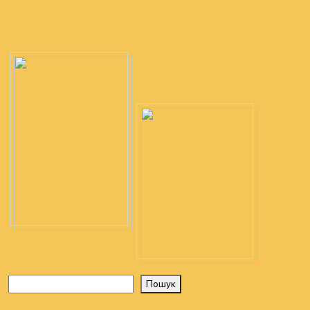
Навігація
за
записами
Пошук