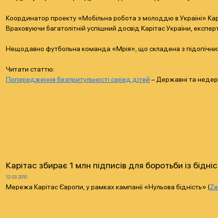
Координатор проекту «Мобільна робота з молоддю в Україні» Каріт
Враховуючи багатолітній успішний досвід Карітас України, експерт
Нещодавно футбольна команда «Мрія», що складена з підопічних 
Читати статтю:
Попередження безпритульності серед дітей
– Державні та недер
Карітас збирає 1 млн підписів для боротьби із бідні
12.03.2010
Мережа Карітас Європи, у рамках кампанії «Нульова бідність» (
Ze