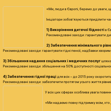
«Ми, люди в Європі, беремо до уваги, щ
Ініціатори зобов’язуються приділити ча
1) Викорінення дитячої бідності
в Єв
Рекомендовані заходи: гарантувати дит
2)
Забезпечення мінімального рівн
Рекомендовані заходи: гарантувати гідні пенсії, надбавки хворим 
3) Збільшення надання соціальних і медичних послуг
шляхом
Рекомендовані заходи: збільшення на 50% доступності соціально
4) Забезпечення гідної праці
для всіх – до 2015 року скоротит
Рекомендовані заходи: забезпечити протягом усього життя рівний
У всіх цих сферах особлива увага повинн
«Ми надаємо повну підтримку всім, хто д