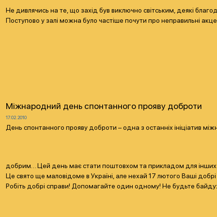
Не дивлячись на те, що захід був виключно світським, деякі бла
Поступово у залі можна було частіше почути про неправильні акценти
Міжнародний день спонтанного прояву доброти
17.02.2010
День спонтанного прояву доброти – одна з останніх ініціатив між
добрим… Цей день має стати поштовхом та прикладом для інших
Це свято ще маловідоме в Україні, але нехай 17 лютого Ваші доб
Робіть добрі справи! Допомагайте один одному! Не будьте байд