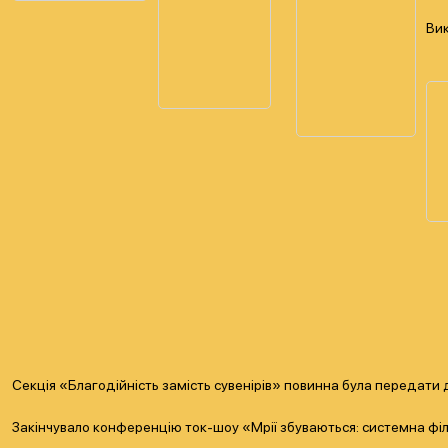
Вик
Секція «Благодійність замість сувенірів» повинна була передати д
Закінчувало конференцію ток-шоу «Мрії збуваються: системна філа