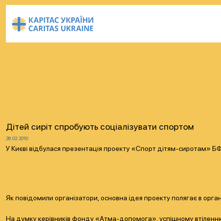
Дітей сиріт спробують соціалізувати спортом
26.02.2010
У Києві відбулася презентація проекту «Спорт дітям-сиротам» БФ 
Як повідомили організатори, основна ідея проекту полягає в орган
На думку керівників фонду «Атма-допомога», успішному втіленню