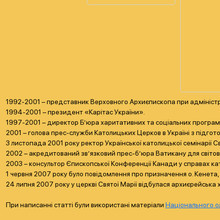
1992-2001 – представник Верховного Архиєпископа при адмініст
1994-2001 – президент «Карітас України».
1997-2001 – директор Б’юра харитативних та соціальних програм Л
2001 – голова прес-служби Католицьких Церков в Україні з підготов
З листопада 2001 року ректор Української католицької семінарії С
2002 – акредитований зв’язковий прес-б’юра Ватикану для світово
2003 – консультор Єпископської Конференції Канади у справах ка
1 червня 2007 року було повідомлення про призначення о. Кенет
24 липня 2007 року у церкві Святої Марії відбулася архиєрейська
При написанні статті були використані матеріали
Національного ол