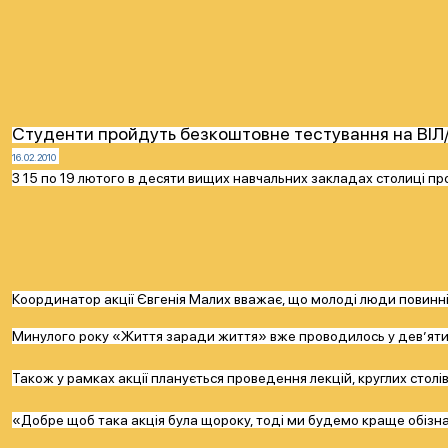
Cтуденти пройдуть безкоштовне тестування на ВІЛ
16.02.2010
З 15 по 19 лютого в десяти вищих навчальних закладах столиці 
Координатор акції Євгенія Малих вважає, що молоді люди повинні 
Минулого року «Життя заради життя» вже проводилось у дев’яти сто
Також у рамках акції планується проведення лекцій, круглих столі
«Добре щоб така акція була щороку, тоді ми будемо краще обізна