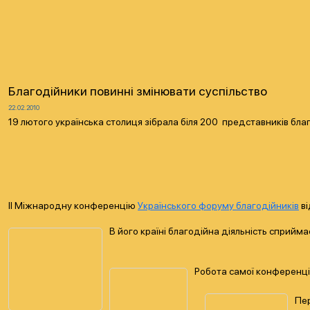
Благодійники повинні змінювати суспільство
22.02.2010
19 лютого українська столиця зібрала біля 200 представників благод
ІІ Міжнародну конференцію
Українського форуму благодійників
ві
В його країні благодійна діяльність сприйм
Робота самої конференції
Пер