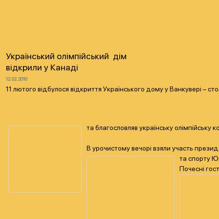
Український олімпійський дім
відкрили у Канаді
12.02.2010
11 лютого відбулося відкриття Українського дому у Ванкувері – ст
та благословляв українську олімпійську 
В урочистому вечорі взяли участь президе
та спорту Ю
Почесні гос