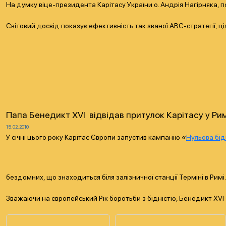
На думку віце-президента Карітасу України о. Андрія Нагірняка, 
Світовий досвід показує ефективність так званої АВС-стратегії, ц
Папа Бенедикт XVI відвідав притулок Карітасу у Рим
15.02.2010
У січні цього року Карітас Європи запустив кампанію «
Нульова бід
бездомних, що знаходиться біля залізничної станції Терміні в Римі.
Зважаючи на європейський Рік боротьби з бідністю, Бенедикт XVI з