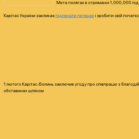
Мета полягає в отриманні 1,000,000 підп
Карітас України закликає
підписати петицію
і зробити свій початк
1 лютого Карітас-Волинь заключив угоду про співпрацю з благоді
обставинах шляхом