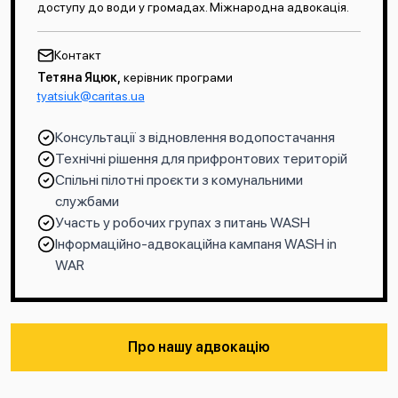
доступу до води у громадах. Міжнародна адвокація.
Контакт
Тетяна Яцюк,
керівник програми
tyatsiuk@caritas.ua
Консультації з відновлення водопостачання
Технічні рішення для прифронтових територій
Спільні пілотні проєкти з комунальними
службами
Участь у робочих групах з питань WASH
Інформаційно-адвокаційна кампаня WASH in
WAR
Про нашу адвокацію