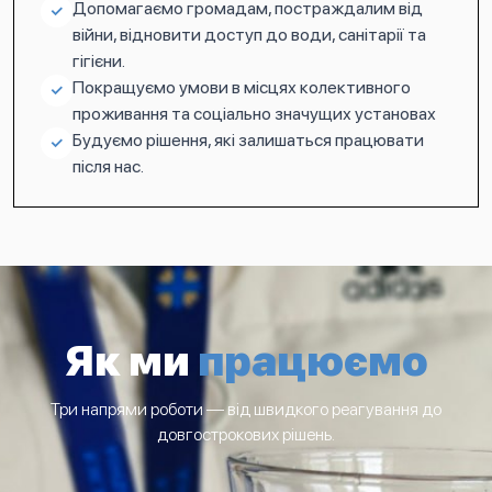
Допомагаємо громадам, постраждалим від
війни, відновити доступ до води, санітарії та
гігієни.
Покращуємо умови в місцях колективного
проживання та соціально значущих установах
Будуємо рішення, які залишаться працювати
після нас.
Як ми
працюємо
Три напрями роботи — від швидкого реагування до
довгострокових рішень.