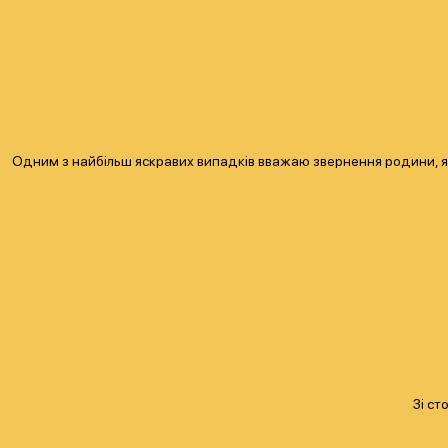
Одним з найбільш яскравих випадків вважаю звернення родини, яка
Зі ст