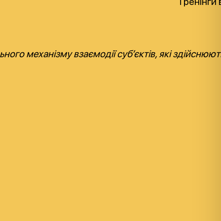
Тренінги 
го механізму взаємодії суб’єктів, які здійснюють 