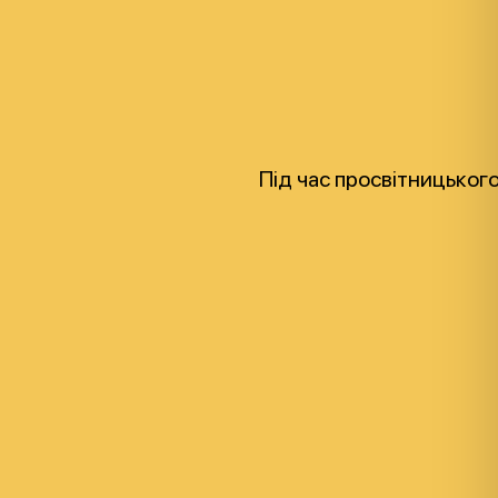
Під час просвітницьког