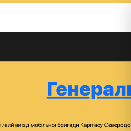
Генераль
ливий виїзд мобільної бригади Карітасу Сєвєродо