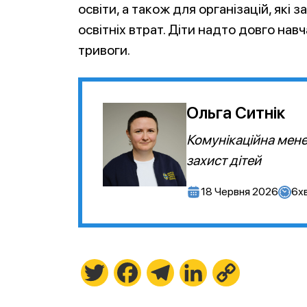
освіти, а також для організацій, які
освітніх втрат. Діти надто довго нав
тривоги.
Ольга Ситнік
Комунікаційна мене
захист дітей
18 Червня 2026
6
х
Twitter
Facebook
Telegram
LinkedIn
Copy
Link