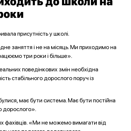
иходить до школи на
роки
ивала присутність у школі.
дне заняття і не на місяць. Ми приходимо на
працюємо три роки і більше».
реальних поведінкових змін необхідна
ість стабільного дорослого поруч із
булися, має бути система. Має бути постійна
го дорослого».
их фахівців. «Ми не можемо вимагати від