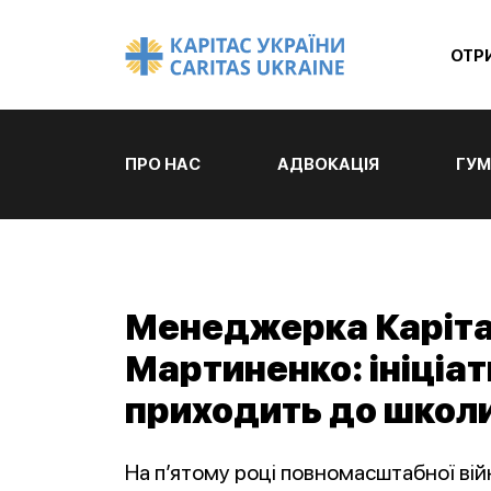
ОТР
ПРО НАС
АДВОКАЦІЯ
ГУМ
Менеджерка Каріта
Мартиненко: ініціа
приходить до школи
На п’ятому році повномасштабної вій