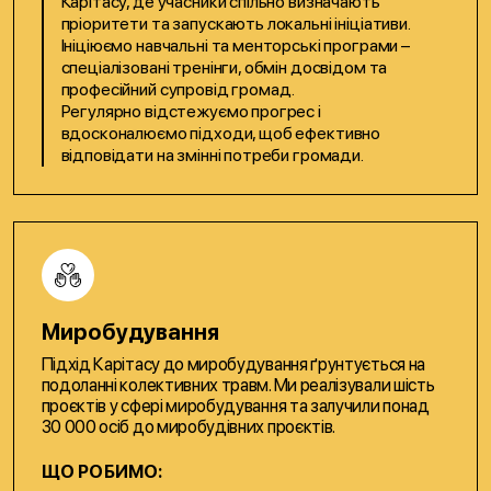
Карітасу, де учасники спільно визначають
пріоритети та запускають локальні ініціативи.
Ініціюємо навчальні та менторські програми –
спеціалізовані тренінги, обмін досвідом та
професійний супровід громад.
Регулярно відстежуємо прогрес і
вдосконалюємо підходи, щоб ефективно
відповідати на змінні потреби громади.
Миробудування
Підхід Карітасу до миробудування ґрунтується на
подоланні колективних травм. Ми реалізували шість
проєктів у сфері миробудування та залучили понад
30 000 осіб до миробудівних проєктів.
ЩО РОБИМО: