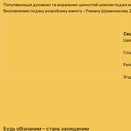
Популяризація духовних та моральних цінностей шляхом подачі ін
Висловлюємо подяку розробнику макету – Роману Шуманському. Диза
Соц
Цер
Соц
Рел
Згі
Будь обізнаним – стань захищеним