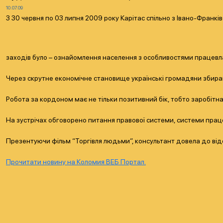
10.07.09
З 30 червня по 03 липня 2009 року Карітас спільно з Івано-Франкі
заходів було – ознайомлення населення з особливостями працев
Через скрутне економічне становище українські громадяни збирают
Робота за кордоном має не тільки позитивний бік, тобто заробітна
На зустрічах обговорено питання правової системи, системи прац
Презентуючи фільм “Торгівля людьми”, консультант довела до ві
Прочитати новину на Коломия ВЕБ Портал.