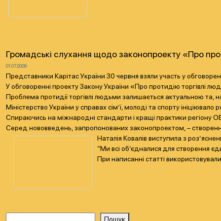
Громадські слухання щодо законопроекту «Про про
01.07.2009
Представники Карітас України 30 червня взяли участь у обговоренн
У обговоренні проекту Закону України «Про протидію торгівлі люд
Проблема протидії торгівлі людьми залишається актуальною та, 
Міністерство України у справах сім’ї, молоді та спорту ініціювал
Спираючись на міжнародні стандарти і кращі практики регіону ОБ
Серед нововведень, запропонованих законопроектом, – створення 
Наталія Ковалів виступила з роз’ясне
“Ми всі об’єдналися для cтворення єд
При написанні статті використовувал
Пошук