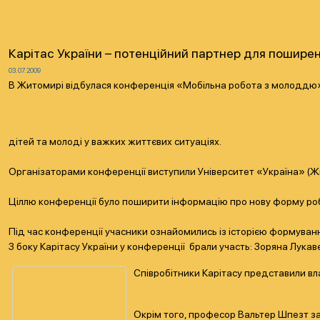
Карітас України – потенційний партнер для поширен
03.07.2009
В Житомирі відбулася конференція «Мобільна робота з молоддю». 
дітей та молоді у важких життєвих ситуаціях.
Організаторами конференції виступили Університет «Україна» (Жи
Ціллю конференції було поширити інформацію про нову форму робо
Під час конференції учасники ознайомились із історією формуван
З боку Карітасу України у конференції брали участь: Зоряна Лука
Співробітники Карітасу представили вла
Окрім того, професор Вальтер Шпезт заз