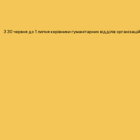
З 30 червня до 1 липня керівники гуманітарних відділів організац