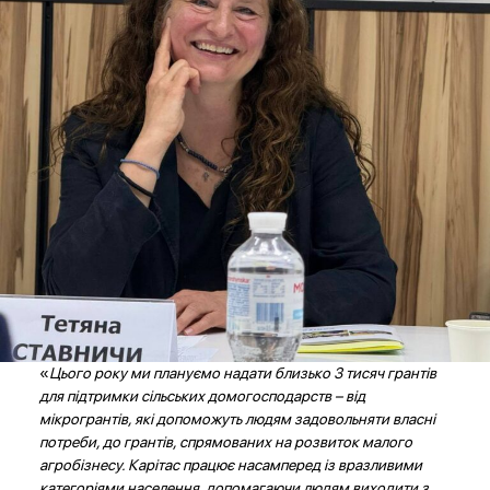
«
Цього року ми плануємо надати близько 3 тисяч грантів
для підтримки сільських домогосподарств – від
мікрогрантів, які допоможуть людям задовольняти власні
потреби, до грантів, спрямованих на розвиток малого
агробізнесу. Карітас працює насамперед із вразливими
категоріями населення, допомагаючи людям виходити з