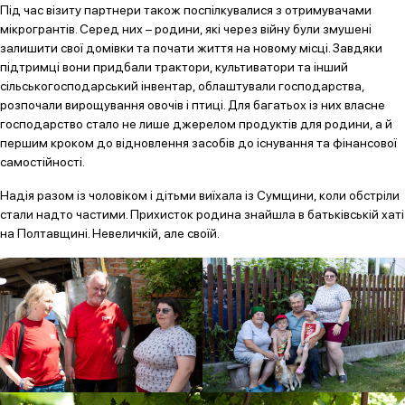
Під час візиту партнери також поспілкувалися з отримувачами
мікрогрантів. Серед них – родини, які через війну були змушені
залишити свої домівки та почати життя на новому місці. Завдяки
підтримці вони придбали трактори, культиватори та інший
сільськогосподарський інвентар, облаштували господарства,
розпочали вирощування овочів і птиці. Для багатьох із них власне
господарство стало не лише джерелом продуктів для родини, а й
першим кроком до відновлення засобів до існування та фінансової
самостійності.
Надія разом із чоловіком і дітьми виїхала із Сумщини, коли обстріли
стали надто частими. Прихисток родина знайшла в батьківській хаті
на Полтавщині. Невеличкій, але своїй.