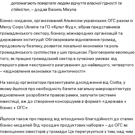
допомагають повертати людям відчуття власної гідності та
стійкість
», – додав Василь Мікула.
Бізнес-сніданок, організований Альянсом українських ОГС разом із
Mercy Corps Ukraine та ГО «Культ Фуд», зібрав представників
громадянського сектору, бізнесу, міжнародних організацій та
державних інституцій. Обговорювали відновлення громад,
продовольчу безпеку, розвиток локальної економіки та роль
громадянського суспільства у цих процесах. Проговорили еволюцію
того, як працює громадський сектор в сучасних умовах: від
першого рівня «екстреного реагування» до найвищого, четвертого
– «відновлення економіки та ідентичності».
На заході організатори презентували дослідження від Civitta, у
якому йшлося про необхідність бачити загальну макроархітектуру
відновлення: розробляти правові рамки, залучати системні
інвестиції, аж до створення консорціумів в форматі «держава +
бізнес + ОГС».
Йшлося також про перехід від епізодичної благодійності до сталих
бізнес-моделей. Від «роздачі продуктових наборів» – до ОГС як
повноцінних інвесторів у громади. Це перегукується з тим, над чим