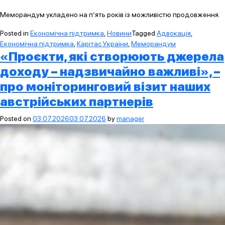
Меморандум укладено на п’ять років із можливістю продовження.
Posted in
Економічна підтримка
,
Новини
Tagged
Адвокація
,
Економічна підтримка
,
Карітас України
,
Меморандум
«Проєкти, які створюють джерела
доходу – надзвичайно важливі», –
про моніторинговий візит наших
австрійських партнерів
Posted on
03.07.2026
03.07.2026
by
manager