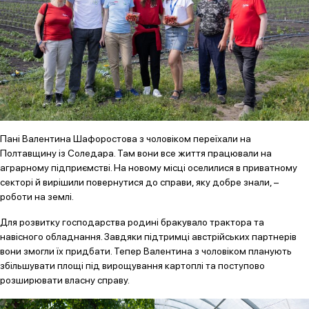
Пані Валентина Шафоростова з чоловіком переїхали на
Полтавщину із Соледара. Там вони все життя працювали на
аграрному підприємстві. На новому місці оселилися в приватному
секторі й вирішили повернутися до справи, яку добре знали, –
роботи на землі.
Для розвитку господарства родині бракувало трактора та
навісного обладнання. Завдяки підтримці австрійських партнерів
вони змогли їх придбати. Тепер Валентина з чоловіком планують
збільшувати площі під вирощування картоплі та поступово
розширювати власну справу.