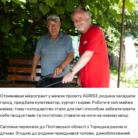
Отримавши мікрогрант у межах проєкту AGRIS3, родина засадила
город, придбала культиватор, курчат і корми. Роботи в селі майже
немає, тому господарство стало для сім’ї способом забезпечувати
себе продуктами та поступово ставати на ноги на новому місці.
Світлана переїхала до Полтавської області з Торецька разом із
дітьми. Згодом до родини приєднався чоловік, демобілізований