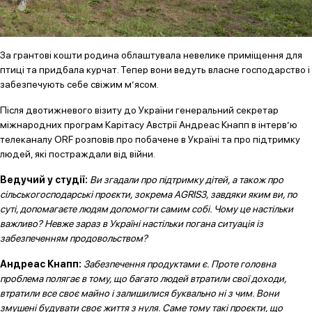
За грантові кошти родина облаштувала невелике приміщення для
птиці та придбала курчат. Тепер вони ведуть власне господарство і
забезпечують себе свіжим м’ясом.
Після двотижневого візиту до України генеральний секретар
міжнародних програм Карітасу Австрії Андреас Кнапп в інтерв’ю
телеканалу ORF розповів про побачене в Україні та про підтримку
людей, які постраждали від війни.
Ведучий у студії:
Ви згадали про підтримку дітей, а також про
сільськогосподарські проєкти, зокрема AGRIS3, завдяки яким ви, по
суті, допомагаєте людям допомогти самим собі. Чому це настільки
важливо? Невже зараз в Україні настільки погана ситуація із
забезпеченням продовольством?
Андреас Кнапп:
Забезпечення продуктами є. Проте головна
проблема полягає в тому, що багато людей втратили свої доходи,
втратили все своє майно і залишилися буквально ні з чим. Вони
змушені будувати своє життя з нуля. Саме тому такі проєкти, що