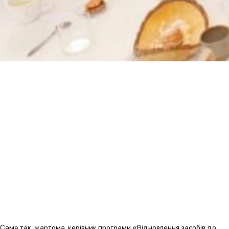
Саме так, жартома, керівник програми «Відновлення засобів до