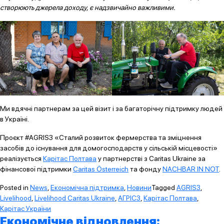
створюють джерела доходу, є надзвичайно важливими.
Ми вдячні партнерам за цей візит і за багаторічну підтримку людей
в Україні.
Проєкт
#AGRIS3
«Сталий розвиток фермерства та зміцнення
засобів до існування для домогосподарств у сільській місцевості»
реалізується
Карітас Полтава
у партнерстві з Caritas Ukraine за
фінансової підтримки
Caritas Österreich
та фонду
NACHBAR IN NOT
.
Posted in
News
,
Економічна підтримка
,
Новини
Tagged
AGRIS3
,
Livelihood
,
Livelihood Caritas Ukraine
,
АГРІС3
,
Карітас Полтава
,
Карітас України
Економічне відновлення: