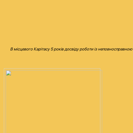
В місцевого Карітасу 5 років досвіду роботи із неповносправною