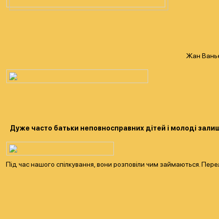
Жан Ваньє
Дуже часто батьки неповносправних дітей і молоді залиша
Під час нашого спілкування, вони розповіли чим займаються. Перелі