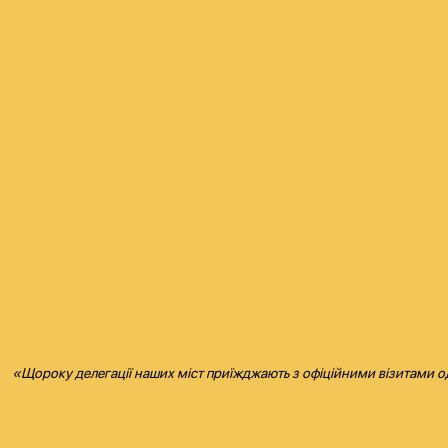
«Щороку делегації наших міст приїжджають з офіційними візитами оди