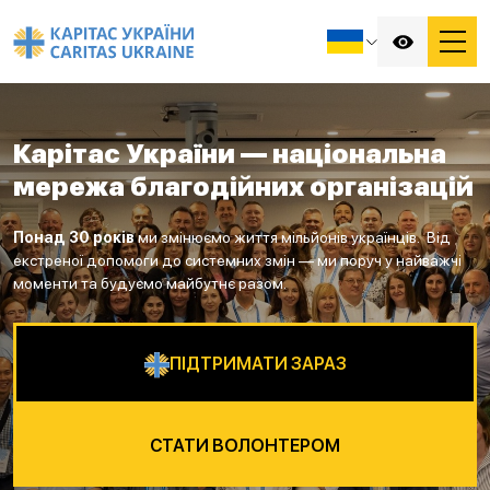
Карітас України — національна
мережа благодійних організацій
Понад 30 років
ми змінюємо життя мільйонів українців. Від
екстреної допомоги до системних змін — ми поруч у найважчі
моменти та будуємо майбутнє разом.
ПІДТРИМАТИ ЗАРАЗ
СТАТИ ВОЛОНТЕРОМ