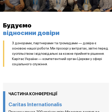
Будуємо
відносини довіри
З донорами, партнерами та громадами — довіра є
основою нашої роботи. Ми прозорі у витратах, звітні перед
суспільством і відповідальні за кожне прийняте рішення.
Карітас України — компетентний орган Церкви у сфері
соціального служіння.
ЧАСТИНА КОНФЕРЕНЦІЇ
Caritas Internationalis
Працює у понад 200 країнах світу. Ми маємо доступ до