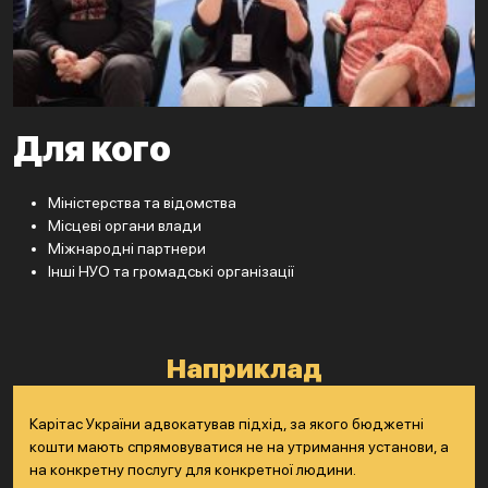
Для кого
Міністерства та відомства
Місцеві органи влади
Міжнародні партнери
Інші НУО та громадські організації
Наприклад
Карітас України адвокатував підхід, за якого бюджетні
кошти мають спрямовуватися не на утримання установи, а
на конкретну послугу для конкретної людини.