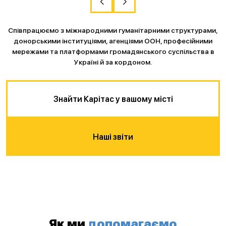
Співпрацюємо з міжнародними гуманітарними структурами,
донорськими інституціями, агенціями ООН, професійними
мережами та платформами громадянського суспільства в
Україні й за кордоном.
Знайти Карітас у вашому місті
Наші звіти
Як ми
допомагаємо