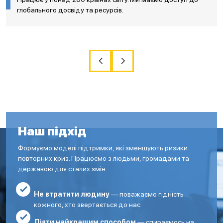
глобального досвіду та ресурсів.
Наш підхід
Формуємо моделі підтримки, які зменшують ризики
повторних криз. Працюємо з людьми, громадами та
державою для сталих змін.
Не втратити людину
— поважаємо гідність
кожного, хто звертається до нас
Діяти найкращим способом
— спираємось на