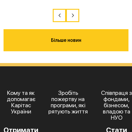
Більше новин
Кому та як
Зробіть
Співпраця з
допомагає
пожертву на
фондами,
Карітас
програми, які
бізнесом,
України
рятують життя
владою та
НУО
Отримати
Стати