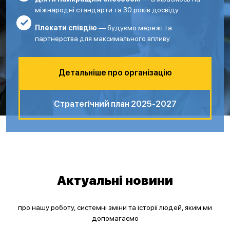
міжнародні стандарти та 30 років досвіду
Плекати співдію
— будуємо мережі та
партнерства для максимального впливу
Детальніше про організацію
Стратегічний план 2025-2027
Актуальні новини
про нашу роботу, системні зміни та історії людей, яким ми
допомагаємо