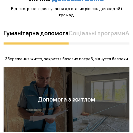
Від екстреного реагування до сталих рішень для людей і
громад
Гуманітарна допомога
Соціальні програми
Ад
Збереження життя, закриття базових потреб, відчуття безпеки
Допомога з житлом