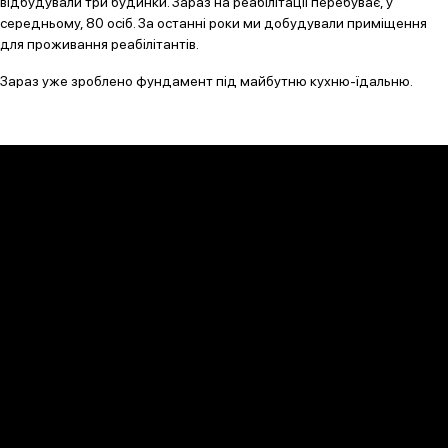
відбудували три будинки. Зараз на реабілітації перебуває, у
середньому, 80 осіб. За останні роки ми добудували приміщення
для проживання реабілітантів.
Зараз уже зроблено фундамент під майбутню кухню-їдальню.