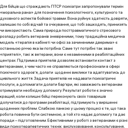
Для бійців що страждають ПТСР психіатри запропонували термін
«моральна рана» для позначення психологічного, культурного та
духовного аспектів бойової травми. Вона руйнує здатність довіряти,
залишає по собі відчай та очікування, що тобі зашкодять, принизять
чи використають. Сама природа посттравматичного стресового
розладу робить ветеранів зневіреними, тому традиційна медична
модель «терапія в кабінеті чи офісі за зачиненими дверима» є
останньою річчю яка їм потрібна. Саме тут потрібні так звані
«приятелі», такі ж ветерани, вони є незамінними в реабілітаційних
центрах. Підтримка приятелів дозволяє встановити контакт з
ветеранами, з чим часто не справляються професіонали в сфері
психічного здоров’я, долати щоденні виклики та адаптуватись до
цивільного життя. Задача приятелів не надавати психіатричні
послуги, а допомагати долати бар’єри, які заважають ветеранам
отримувати необхідну допомогу. Результат роботи є значно
кращий, коли колишні бійці переконують своїх товаришів
долучатися до програми реабілітації, підтримують у вирішенні
щоденних проблем. Слабкою ланкою у цьому процесі є те, що така
робота повинна бути системною, а той хто надає допомогу та дає
поради – підготовленим. Ефективними у роботі з ветеранами є різні
види психотерапевтичних технік: вислуховування, консультування,