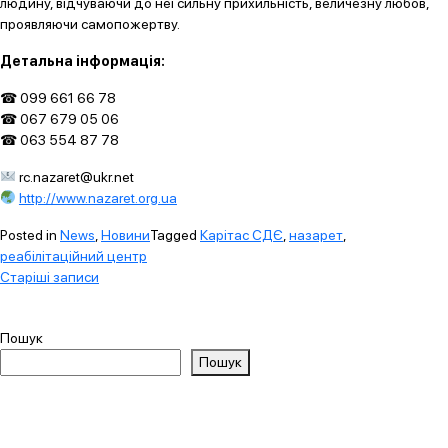
людину, відчуваючи до неї сильну прихильність, величезну любов,
проявляючи самопожертву.
Детальна інформація:
☎ 099 661 66 78
☎ 067 679 05 06
☎ 063 554 87 78
rc.nazaret@ukr.net
http://www.nazaret.org.ua
Posted in
News
,
Новини
Tagged
Карітас СДЄ
,
назарет
,
реабілітаційний центр
Навігація
Старіші записи
за
записами
Пошук
Пошук