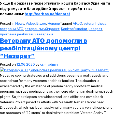
Якщо Ви бажаєте пожертвувати кошти Карітасу України та
підтримувати благодійний проект – перейдіть за
посиланням:
http://caritas.ua/donate/
Posted in
News
,
Video
,
Відео
,
Новини
Tagged
AFUO
,
veteranhelpua
,
ветерани АТО
,
ветеранськийпроект
,
Карітас України
,
назарет
,
програма реабілітації ветеранів
Ветерану АТО допомогли в
реабілітаційному центрі
“Назарет”
Posted on
12.06.2020
by
csm_admin
Negative coping strategies and addictions became a real tragedy and
second war for many veterans and their families. The situation is
exacerbated by the existence of predominantly short-term medical
programs with use medications as their core element in dealing with such
plights. So, the relapses are widespread, and afflictions come back.
Veterans Project joined its efforts with Nazareth Rehab Center near
Drogobych, which has been applying for many years a very efficient long-
run approach of “12 steps” to deal with the problem. Veteran Andriy T.