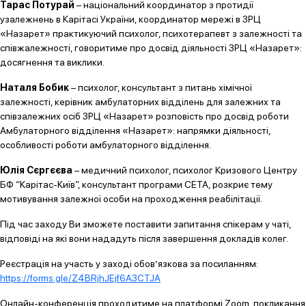
Тарас Потурай
– національний координатор з протидії
узалежнень в Карітасі України, координатор мережі в ЗРЦ
«Назарет» практикуючий психолог, психотерапевт з залежності та
співжалежності, говоритиме про досвід діяльності ЗРЦ «Назарет»:
досягнення та виклики.
Наталя Бобик
– психолог, консультант з питань хімічної
залежності, керівник амбулаторних відділень для залежних та
співзалежних осіб ЗРЦ «Назарет» розповість про досвід роботи
Амбулаторного відділення «Назарет»: напрямки діяльності,
особливості роботи амбулаторного відділення.
Юлія Сєргєєва
– медичний психолог, психолог Кризового Центру
БФ “Карітас-Київ”, консультант програми СЕТА, розкриє тему
мотивування залежної особи на проходження реабілітації.
Під час заходу Ви зможете поставити запитання спікерам у чаті,
відповіді на які вони нададуть після завершення докладів колег.
Реєстрація на участь у заході обов’язкова за посиланням:
https://forms.gle/Z4BRjhJEjf6A3CTJA
Онлайн-конференція проходитиме на платформі Zoom, покликання