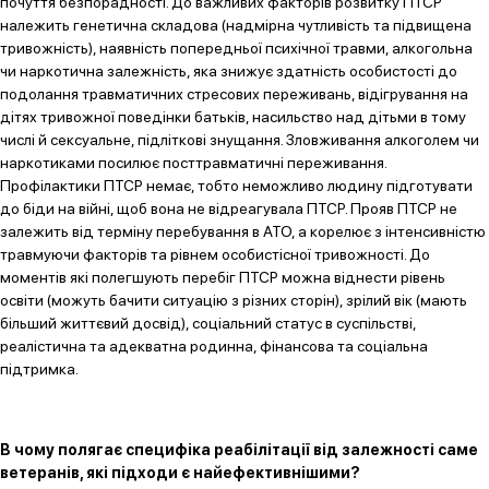
почуття безпорадності. До важливих факторів розвитку ПТСР
належить генетична складова (надмірна чутливість та підвищена
тривожність), наявність попередньої психічної травми, алкогольна
чи наркотична залежність, яка знижує здатність особистості до
подолання травматичних стресових переживань, відігрування на
дітях тривожної поведінки батьків, насильство над дітьми в тому
числі й сексуальне, підліткові знущання. Зловживання алкоголем чи
наркотиками посилює посттравматичні переживання.
Профілактики ПТСР немає, тобто неможливо людину підготувати
до біди на війні, щоб вона не відреагувала ПТСР. Прояв ПТСР не
залежить від терміну перебування в АТО, а корелює з інтенсивністю
травмуючи факторів та рівнем особистісної тривожності. До
моментів які полегшують перебіг ПТСР можна віднести рівень
освіти (можуть бачити ситуацію з різних сторін), зрілий вік (мають
більший життєвий досвід), соціальний статус в суспільстві,
реалістична та адекватна родинна, фінансова та соціальна
підтримка.
В чому полягає специфіка реабілітації від залежності саме
ветеранів, які підходи є найефективнішими?