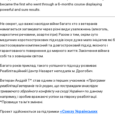
became the first who went through a 6-months course displaying
powerful and sure results.
Не секрет, що важкі наслідки війни багато хто з ветеранів
намагається затамувати через різні види узалежнень (алкоголь,
наркотичні речовини, азартні ігри). Разом з тим, окрім суто
медичних короткострокових підходів існує дуже мало ініціатив які б
застосовували комплексний та довгостроковий підхід якісного і
гарантованого повернення до мирного життя. Закінчення війни в
собі та з зовнішнім світом.
Багато років приклад такого успішного підходу розвиває
Реабілітаційний Центр Назарет неподалік м. Дрогобич.
Ветеран Андрій Т*. став одним з перших учасників
«Програми
реабілітації ветеранів та їх родин, що постраждали внаслідок
триваючого збройного конфлікту на сході України»
по даному
напрямку, і зробив вражаючі успіхи за півроку реабілітації.
*Прізвище та ім’я змінені.
Проект здійснюється за підтримки
«Союзу Українських