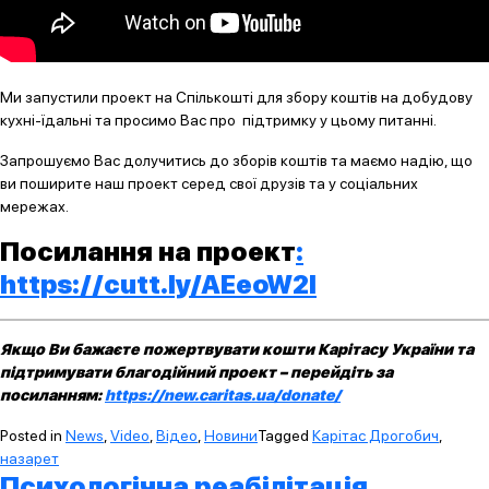
Ми запустили проект на Спількошті для збору коштів на добудову
кухні-їдальні та просимо Вас про підтримку у цьому питанні.
Запрошуємо Вас долучитись до зборів коштів та маємо надію, що
ви поширите наш проект серед свої друзів та у соціальних
мережах.
Посилання на проект
:
https://cutt.ly/AEeoW2I
Якщо Ви бажаєте пожертвувати кошти Карітасу України та
підтримувати благодійний проект – перейдіть за
посиланням:
https://new.caritas.ua/donate/
Posted in
News
,
Video
,
Відео
,
Новини
Tagged
Карітас Дрогобич
,
назарет
Психологічна реабілітація