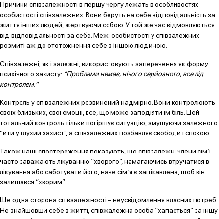
Причини співзалежності в першу чергу лежать в особливостях
особистості співзалежних. Вони беруть на себе відповідальність за
життя інших людей, жертвуючи собою. У той же час відмовляються
від відповідальності за себе. Межі особистості у співзалежних
розмиті аж до ототожнення себе з іншою людиною.
Співзалежні, як і залежні, використовують заперечення як форму
психічного захисту:
“Проблеми немає, нічого серйозного, все під
контролем.”
Контроль у співзалежних розвинений надмірно. Вони контролюють
своїх близьких, свої емоції, все, що може заподіяти їм біль. Цей
тотальний контроль тільки погіршує ситуацію, змушуючи залежного
“йти у глухий захист”, а співзалежних позбавляє свободи і спокою.
Також наші спостереження показують, що співзалежні члени сім’ї
часто заважають лікуванню “хворого”, намагаючись втручатися в
лікування або саботувати його, наче сім’я є зацікавлена, щоб він
залишався “хворим”.
Ще одна сторона співзалежності – неусвідомлення власних потреб.
Не знайшовши себе в житті, співжалежна особа “хапається” за іншу