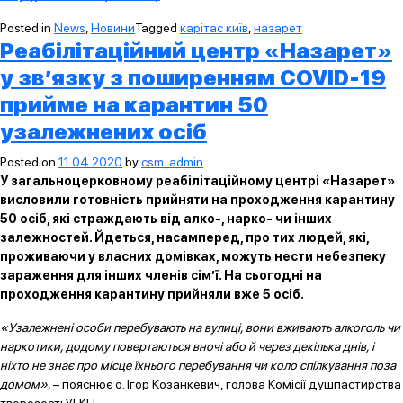
Posted in
News
,
Новини
Tagged
карітас київ
,
назарет
Реабілітаційний центр «Назарет»
у зв’язку з поширенням COVID-19
прийме на карантин 50
узалежнених осіб
Posted on
11.04.2020
by
csm_admin
У загальноцерковному реабілітаційному центрі «Назарет»
висловили готовність прийняти на проходження карантину
50 осіб, які страждають від алко-, нарко- чи інших
залежностей. Йдеться, насамперед, про тих людей, які,
проживаючи у власних домівках, можуть нести небезпеку
зараження для інших членів сім’ї. На сьогодні на
проходження карантину прийняли вже 5 осіб.
«Узалежнені особи перебувають на вулиці, вони вживають алкоголь чи
наркотики, додому повертаються вночі або й через декілька днів, і
ніхто не знає про місце їхнього перебування чи коло спілкування поза
домом»,
– пояснює о. Ігор Козанкевич, голова Комісії душпастирства
тверезості УГКЦ.