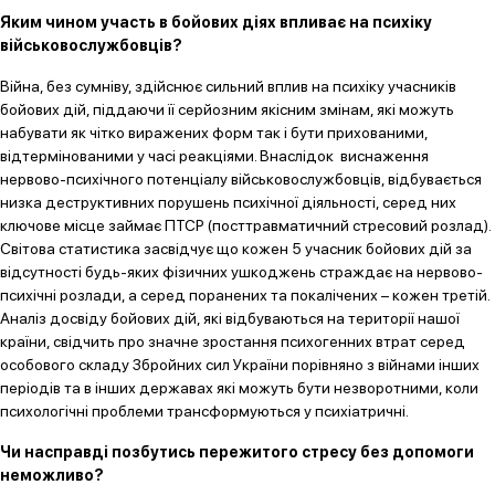
Яким чином участь в бойових діях впливає на психіку
військовослужбовців?
Війна, без сумніву, здійснює сильний вплив на психіку учасників
бойових дій, піддаючи її серйозним якісним змінам, які можуть
набувати як чітко виражених форм так і бути прихованими,
відтермінованими у часі реакціями. Внаслідок виснаження
нервово-психічного потенціалу військовослужбовців, відбувається
низка деструктивних порушень психічної діяльності, серед них
ключове місце займає ПТСР (посттравматичний стресовий розлад).
Світова статистика засвідчує що кожен 5 учасник бойових дій за
відсутності будь-яких фізичних ушкоджень страждає на нервово-
психічні розлади, а серед поранених та покалічених – кожен третій.
Аналіз досвіду бойових дій, які відбуваються на території нашої
країни, свідчить про значне зростання психогенних втрат серед
особового складу Збройних сил України порівняно з війнами інших
періодів та в інших державах які можуть бути незворотними, коли
психологічні проблеми трансформуються у психіатричні.
Чи насправді позбутись пережитого стресу без допомоги
неможливо?