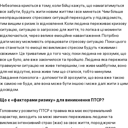
Небезпека криється в тому, коли бійці кажуть, що намагатимуться
все забути, будуть жити новим життям і все минеться. Чим більше
неопрацьованих стресових ситуацій переходить у підсвідомість,
тим вищим є ризик їх відновлення. Коли людина переживає кризову
ситуацію, ситуацію із загрозою для життя, то логіка в ці моменти
відключається, через велике емоційне навантаження. Потрібно
дати мозку можливість опрацювати стресову ситуацію. Поки цього
не станеться то емоції які викликані стресом будуть «живими і
свіжими». Це триватиме до того часу, поки людина не зрозуміє, що
все це було, але вже закінчилося та пройшло. Людина яка пережила
травмуючи ситуацію не живе теперішнім, і не живе майбутнім, воно
для неї відсутнє, вона живе тим що сталося, тобто минулим.
Завдання психолога – допомогти їй зрозуміти, що вона вже такою
ж самою не буде, але вона може бути іншою і може далі жити з цим
досвідом.
Що є «факторами ризику» для виникнення ПТСР?
Головним у розвитку ПТСР є травма яка має екстремальний
характер, виходить за межі звичних переживань людини та
викликає інтенсивний страх (жах) за своє життя, породжуючи