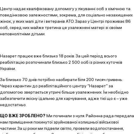
Центр надає кваліфіковану допомогу у лікуванні осіб з хімічною та
поведінковою залежностями, зокрема, для соціально незахищених
жінок, у яких малі діти і ветеранів АТО. Зараз у Центрі проживає 86
осіб, серед них майже третина це узалежнені матері зі своїми
неповнолітніми дітьми.
Назарет працює вже близько 18 років. За цей період всього
реабілітацію розпочинали близько 2 500 осіб із різних куточків
України.
За близько 70 днів потрібно назбирати біля 200 тисяч гривень.
Через карантин до реабілітаційного центру “Назарет” за
допомогою звертається утричі більше узалежнених. Їм необхідно
забезпечити якісну їдальню для харчування, адже тієї що є – уже
недостатньо.
ЩО ВЖЕ ЗРОБЛЕНО?
Ми починали з нуля. Районна рада передала
нам приміщення покинутої зруйнованої колишньої військової
частини. За ці роки ми підвели світло, провели водопостачання,