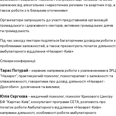
залежних від алкогольних і наркотичних речовин та азартних ігор, а
також роботи з їх близьким оточенням».
Організатори запрошують до участі представників організацій
громадського і державного секторів, активних громадських діячів
та громадськість.
Під час заходу лектори поділяться багаторічним досвідом роботи з
проблемами залежностей, а також презентують початок діяльності
амбулаторного відділення «Назарет-Київ».
Спікери конференції:
Тарас Потурай
– керівник напрямків роботи з узалежненими в ЗРЦ
“Назарет”, практикуючий психолог, психотерапевт з залежності та
співжалежності, говоритиме про досвід діяльності «Назарет-
Дрогобич»: досягнення та виклики;
Юлія Сєргєєва
– медичний психолог, психолог Кризового Центру
БФ “Карітас-Київ”, консультант програми СЕТА, розповість про
початок роботи Амбулаторного відділення «Назарет-Київ»:
напрямки діяльності, особливості роботи амбулаторного