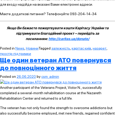
для входу надійде на вказані Вами електронні адреси.
Маєте додаткові питання? Телефонуйте 093-204-14-34
Якщо Ви бажаєте пожертвувати кошти Карітасу України та
підтримувати благодійний проект – перейдіть за
посиланням:
http://caritas.ua/donate/
Posted in
News
,
Новини
Tagged
залежність
,
карітас київ
,
назарет
,
простір підтримки
Ще один ветеран АТО повернувся
до повноцінного життя
Posted on
26.06.2020
by
csm_admin
Another participant of the Veterans Project, Victor N., successfully
completed a several-month rehabilitation course at the Nazareth
Rehabilitation Center and returned to a full life.
The veteran has not only found the strength to overcome addictions but
also successfully become employed, met new friends, regained confident