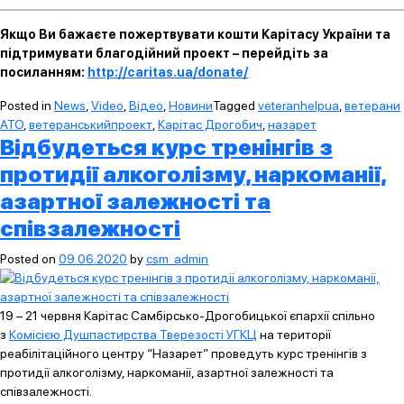
Якщо Ви бажаєте пожертвувати кошти Карітасу України та
підтримувати благодійний проект – перейдіть за
посиланням:
http://caritas.ua/donate/
Posted in
News
,
Video
,
Відео
,
Новини
Tagged
veteranhelpua
,
ветерани
АТО
,
ветеранськийпроект
,
Карітас Дрогобич
,
назарет
Відбудеться курс тренінгів з
протидії алкоголізму, наркоманії,
азартної залежності та
співзалежності
Posted on
09.06.2020
by
csm_admin
19 – 21 червня Карітас Самбірсько-Дрогобицької єпархії спільно
з
Комісією Душпастирства Тверезості УГКЦ
на території
реабілітаційного центру “Назарет” проведуть курс тренінгів з
протидії алкоголізму, наркоманії, азартної залежності та
співзалежності.