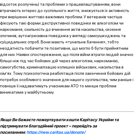
відсоток розлучень) та проблеми з працевлаштуванням, вони
втрачають інтерес до суспільного життя, знижується їх активність
при вирішенні життєво важливих проблем. У ветеранів частіше
фіксують такі форми деструктивної поведінки як алкоголізм чи
наркоманія, схильність до вчинення актів насильства, скоєння
злочинів, аутоагресивна поведінка у вигляді самоушкоджень та
суїцидальних спроб. Вони мають «тунельне бачення», тобто
нездатність побачити те позитивне, що могло б бути прийнятним
для них. Наявні спостереження, що після війни втрати людей значно
більші ніж під час бойових дій через алкоголізм, наркоманію,
самогубства, криміналізацію колишніх військових, насильства в
сім’ях. Тому психологічна реабілітація після закінчення бойових дій
потребує особливого значення для нашого суспільства, чим раніше і
повніше її надаватимуть учасникам АТО то менше проблем
виникатиме у майбутньому.
Якщо Ви бажаєте пожертвувати кошти Карітасу України та
підтримувати благодійний проект – перейдіть за
посиланням:
https://new.caritas.ua/donate/