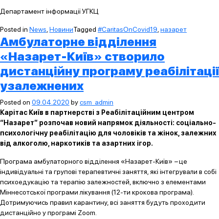
Департамент інформації УГКЦ
Posted in
News
,
Новини
Tagged
#CaritasOnCovid19
,
назарет
Амбулаторне відділення
«Назарет-Київ» створило
дистанційну програму реабілітації
узалежнених
Posted on
09.04.2020
by
csm_admin
Карітас Київ в партнерстві з Реабілітаційним центром
“Назарет” розпочав новий напрямок діяльності: соціально-
психологічну реабілітацію для чоловіків та жінок, залежних
від алкоголю, наркотиків та азартних ігор.
Програма амбулаторного відділення «Назарет-Київ»
–
це
індивідуальні та групові терапевтичні заняття, які інтегрували в собі
психоедукацію та терапію залежностей, включно з елементами
Міннесотської програми лікування (12-ти крокова програма).
Дотримуючись правил карантину, всі заняття будуть проходити
дистанційно у програмі Zoom.