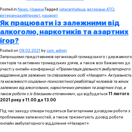
Posted in
News
,
Новини
Tagged
veteranhelpua
,
ветерани АТО
,
ветеранськийпроект
,
назарет
Як працювати із залежними від
алкоголю, наркотиків та азартних
ігор?
Posted on
09.02.2021
by
csm_admin
Запрошуємо представників організацій громадського і державного
секторів та активних громадських діячів, а також всіх бажаючих до
участі у онлайн-конференції
«Презентація діяльності амбулаторного
відділення для залежних та співзалежних осіб «Назарет»
.
Актуальність
та можливості соціально-психологічної реабілітації чоловіків та жінок
залежних від алкогольних, наркотичних речовин та азартних ігор, а
також роботи з їх близьким оточенням»
, що відбудеться
11 лютого
2021 року з 11.00 до 13.00
.
Під час заходу спікери поділяться багаторічним досвідом роботи з
проблемами залежностей, а також презентують досвід роботи
онлайн амбулаторного відділення «Назарет».