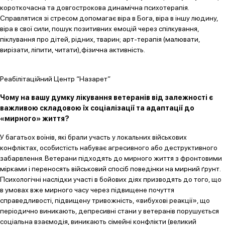
короткочасна та довгострокова динамічна психотерапія.
Справлятися зі стресом допомагає віра в Бога, віра в іншу людину,
віра в свої сили, пошук позитивних емоцій через спілкування,
піклування про дітей, рідних, тварин; арт-терапія (малювати,
вирізати, ліпити, читати),фізична активність.
Реабілітаційний Центр “Назарет”
Чому на вашу думку лікування ветеранів від залежності є
важливою складовою їх соціалізації та адаптації до
«мирного» життя?
У багатьох воїнів, які брали участь у локальних військових
конфліктах, особистість набуває агресивного або деструктивного
забарвлення. Ветерани підходять до мирного життя з фронтовими
мірками і переносять військовий спосіб поведінки на мирний ґрунт.
Психологічні наслідки участі в бойових діях призводять до того, що
в умовах вже мирного часу через підвищене почуття
справедливості, підвищену тривожність, «вибухові реакції», що
періодично виникають, депресивні стани у ветеранів порушується
соціальна взаємодія, виникають сімейні конфлікти (великий