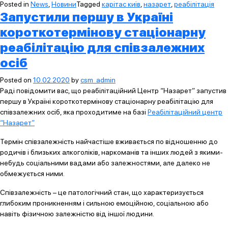
Posted in
News
,
Новини
Tagged
карітас київ
,
назарет
,
реабілітація
Запустили першу в Україні
короткотермінову стаціонарну
реабілітацію для співзалежних
осіб
Posted on
10.02.2020
by
csm_admin
Раді повідомити вас, що реабілітаційний Центр “Назарет” запустив
першу в Україні короткотермінову стаціонарну реабілітацію для
співзалежних осіб, яка проходитиме на базі
Реабілітаційний центр
“Назарет”
Термін співзалежність найчастіше вживається по відношенню до
родичів і близьких алкоголіків, наркоманів та інших людей з якими-
небудь соціальними вадами або залежностями, але далеко не
обмежується ними.
Співзалежність – це патологічний стан, що характеризується
глибоким проникненням і сильною емоційною, соціальною або
навіть фізичною залежністю від іншої людини.