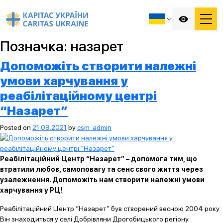
Позначка:
назарет
Допоможіть створити належні
умови харчування у
реабілітаційному центрі
“Назарет”
Posted on
21.09.2021
by
csm_admin
Реабілітаційний Центр “Назарет” – допомога тим, що
втратили любов, самоповагу та сенс свого життя через
узалежнення. Допоможіть нам створити належні умови
харчування у РЦ!
Реабілітаційний Центр “Назарет” був створений весною 2004 року.
Він знаходиться у селі Добрівляни Дрогобицького регіону.