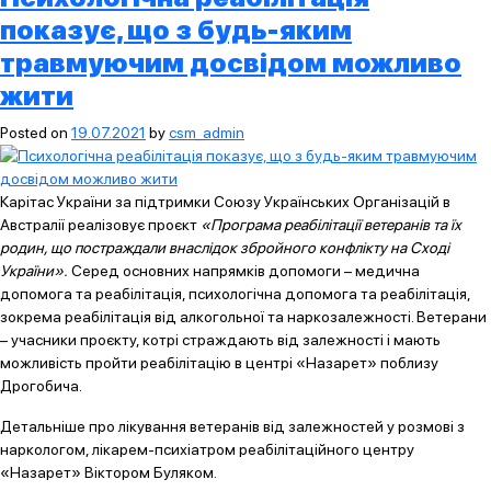
показує, що з будь-яким
травмуючим досвідом можливо
жити
Posted on
19.07.2021
by
csm_admin
Карітас України за підтримки Союзу Українських Організацій в
Австралії реалізовує проєкт
«Програма реабілітації ветеранів та їх
родин, що постраждали внаслідок збройного конфлікту на Сході
України».
Серед основних напрямків допомоги – медична
допомога та реабілітація, психологічна допомога та реабілітація,
зокрема реабілітація від алкогольної та наркозалежності. Ветерани
– учасники проєкту, котрі страждають від залежності і мають
можливість пройти реабілітацію в центрі «Назарет» поблизу
Дрогобича.
Детальніше про лікування ветеранів від залежностей у розмові з
наркологом, лікарем-психіатром реабілітаційного центру
«Назарет» Віктором Буляком.