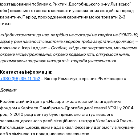
(розташований поблизу с. Рихтичі Дрогобицького р-ну Львівської
обл.) висловив готовність ізолювати узалежнених людей на період
карантину. Період проходження карантину може тривати 2-3
тижні.
«Щоби потрапити до нас, потрібно на сьогодні не хворіти на COVID-19,
адже у разі наявності симптомів хвороби треба звертатися до лікаря,
–
пояснює о. Ігор і додає: –
Особам, які до нас звертаються, ми надаємо
окреме місце проживання, окремо подаємо їсти, опікуємося ними,
допомагаючи водночас виходити із хвороби узалежнення»
.
Контактна інформація:
+380 (98) 39-11-152
– Віктор Романчук, керівник РБ «Назарет».
Довідка:
Реабілітаційний центр «Назарет» заснований Благодійним
фондом «Карітас» Самбірсько-Дрогобицької єпархії УГКЦ у 2004
році. У 2010 році центру було присвоєно статус першого
загальноцерковного реабілітаційного центру в Українській Греко-
Католицькій Церкві, який надає кваліфіковану допомогу в лікуванні
осіб з хімічною та поведінковою залежністю.