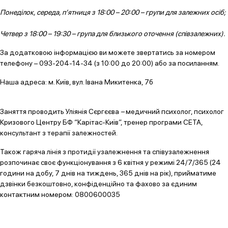
Понеділок, середа, п’ятниця з 18:00 – 20:00 – групи для залежних осіб;
Четвер з 18:00 – 19:30 – група для близького оточення (співзалежних).
За додатковою інформацією ви можете звертатись за номером
телефону – 093-204-14-34 (з 10:00 до 20:00) або за посиланням.
Наша адреса: м. Київ, вул. Івана Микитенка, 7б
Заняття проводить Уліянія Сєргєєва
–
медичний психолог, психолог
Кризового Центру БФ “Карітас-Київ”, тренер програми СЕТА,
консультант з терапії залежностей.
Також гаряча лінія з протидії узалежнення та співузалежнення
розпочинає своє функціонування з 6 квітня у режимі 24/7/365 (24
години на добу, 7 днів на тиждень, 365 днів на рік), прийматиме
дзвінки безкоштовно, конфіденційно та фахово за єдиним
контактним номером: 0800600035