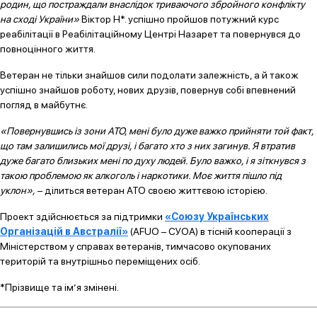
родин, що постраждали внаслідок триваючого збройного конфлікту
на сході України»
Віктор Н*. успішно пройшов потужний курс
реабілітації в Реабілітаційному Центрі Назарет та повернувся до
повноцінного життя.
Ветеран не тільки знайшов сили подолати залежність, а й також
успішно знайшов роботу, нових друзів, повернув собі впевнений
погляд в майбутнє.
«Повернувшись із зони АТО, мені було дуже важко прийняти той факт,
що там залишились мої друзі, і багато хто з них загинув. Я втратив
дуже багато близьких мені по духу людей. Було важко, і я зіткнувся з
такою проблемою як алкоголь і наркотики. Моє життя пішло під
уклон»,
– ділиться ветеран АТО своєю життєвою історією.
Проект здійснюється за підтримки
«Союзу Українських
Організацій в Австралії»
(AFUO – СУОА) в тісній кооперації з
Міністерством у справах ветеранів, тимчасово окупованих
територій та внутрішньо переміщених осіб.
*Прізвище та ім’я змінені.