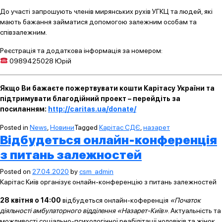
До участі запрошують членів мирянських рухів УГКЦ та людей, які
мають бажання займатися допомогою залежним особам та
співзалежним.
Реєстрація та додаткова інформація за номером:
0989425028 Юрій
Якщо Ви бажаєте пожертвувати кошти Карітасу України та
підтримувати благодійний проект – перейдіть за
посиланням:
http://caritas.ua/donate/
Posted in
News
,
Новини
Tagged
Карітас СДЄ
,
назарет
Відбудеться онлайн-конференція
з питань залежностей
Posted on
27.04.2020
by
csm_admin
Карітас Київ організує онлайн-конференцію з питань залежностей
28 квітня о 14:00
відбудеться онлайн-коференція
«Початок
діяльності амбулаторного відділення «Назарет-Київ»
. Актуальність та
можливості соціально-психологічної реабілітації чоловіків та жінок