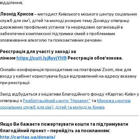
відділення;
Леонід Крисов
– методист Київського міського центру соціальних
служб для сім’ї, дітей та молоді розкриє тему Досвіду співпраці
державних профільних установ та неурядових організацій в
забезпечені комплексної підтримки сімей з проблемами
зловживання алкоголю та психоактивних речовин.
Реєстрація для участі у заході за
лінком
https://cutt.ly/AyyjYH9
Реєстрація обов’язкова.
Онлайн-конференція проходитиме на платформі Zoom, лінк для
входу у кабінет користувача буде відправлений на адресу вказану
при реєстрації.
Захід відбудеться з ініціативи Благодійного фонду «Карітас-Київ» у
співпраці з
Реабілітаційний центр “Назарет”
та
Мережа центрів
соціальних служб для сім’ї, дітей та молоді м. Києва
.
Якщо Ви бажаєте пожертвувати кошти та підтримувати
благодійний проект – перейдіть за посиланням:
http://caritas.ua/donate/