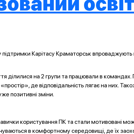
ований освіт
ру підтримки Карітасу Краматорськ впроваджують
яття ділилися на 2 групи та працювали в командах.
простір», де відповідальність лягає на них. Також 
же позитивні зміни.
авички користування ПК та стали мотивовані можл
почуваються в комфортному середовищі, де їх зао