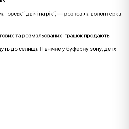
ку.
аторськ” двічі на рік”, — розповіла волонтерка
отових та розмальованих іграшок продають.
дуть до селища Північне у буферну зону, де їх