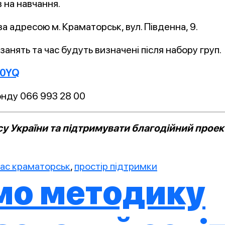
 на навчання.
а адресою м. Краматорськ, вул. Південна, 9.
анять та час будуть визначені після набору груп.
sy0YQ
онду 066 993 28 00
 України та підтримувати благодійний проект
тас краматорськ
,
простір підтримки
мо методику