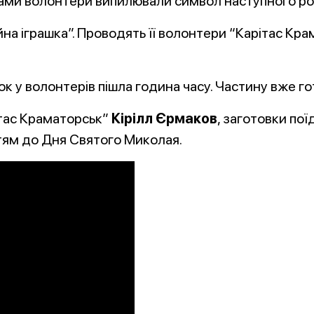
ками волонтери випилювали символ наступного ро
на іграшка”. Проводять її волонтери “Карітас Крам
к у волонтерів пішла година часу. Частину вже г
тас Краматорськ”
Кірілл Єрмаков
, заготовки пої
ітям до Дня Святого Миколая.