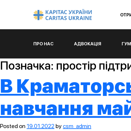
ОТР
ПРО НАС
АДВОКАЦІЯ
ГУМ
Позначка:
простір підтр
В Краматорс
навчання май
Posted on
19.01.2022
by
csm_admin