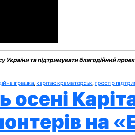
 України та підтримувати благодійний проект
ійна іграшка
,
карітас краматорськ
,
простір підтр
нь осені Карі
онтерів на «