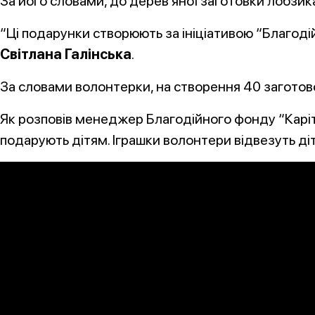
За його словами, до дерев’яної заготовки лобзи
“Ці подарунки створюють за ініціативою “Благодій
Світлана Галінська
.
За словами волонтерки, на створення 40 заготово
Як розповів менеджер Благодійного фонду “Карі
подарують дітям. Іграшки волонтери відвезуть д