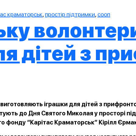
тас краматорськ
,
простір підтримки
,
сооп
ьку волонтер
я дітей з пр
виготовляють іграшки для дітей з прифронто
тують до Дня Святого Миколая у просторі пі
о фонду “Карітас Краматорськ” Кірілл Єрма