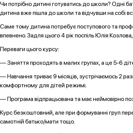
Чи потрібно дитині готуватись до школи? Одні ба
дитина вже пішла до школи та відчувши на собі вс
Саме тому дитина потребує поступового та профе
впевнено. Задля цього 4 рік поспіль Юлія Козлов
Переваги цього курсу:
— Заняття проходять в малих групах, а це 5-6 ді
— Навчання триває 9 місяців, зустрічаємось 2 раз
комфортному для дітей режимі.
— Програма відпрацьована та має неймовірно позит
Курс безкоштовний, але при формуванні груп пер
самотній батько/мати тощо.