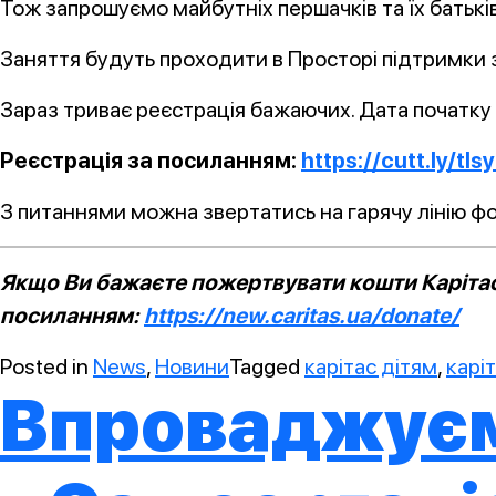
Тож запрошуємо майбутніх першачків та їх батьків
Заняття будуть проходити в Просторі підтримки з
Зараз триває реєстрація бажаючих. Дата початку з
Реєстрація за посиланням:
https://cutt.ly/tI
З питаннями можна звертатись на гарячу лінію ф
Якщо Ви бажаєте пожертвувати кошти Карітасу
посиланням:
https://new.caritas.ua/donate/
Posted in
News
,
Новини
Tagged
карітас дітям
,
карі
Впроваджує