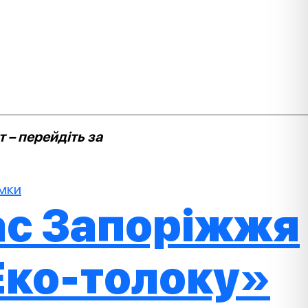
 – перейдіть за
имки
тас Запоріжжя
Еко-толоку»