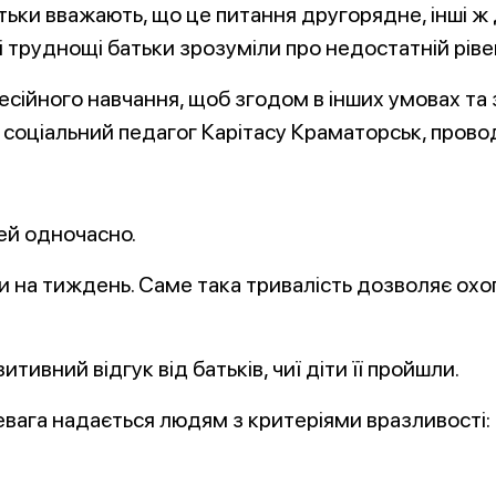
тьки вважають, що це питання другорядне, інші ж
і труднощі батьки зрозуміли про недостатній ріве
сійного навчання, щоб згодом в інших умовах та
а, соціальний педагог Карітасу Краматорськ, пров
тей одночасно.
и на тиждень. Саме така тривалість дозволяє охоп
ивний відгук від батьків, чиї діти її пройшли.
евага надається людям з критеріями вразливості: