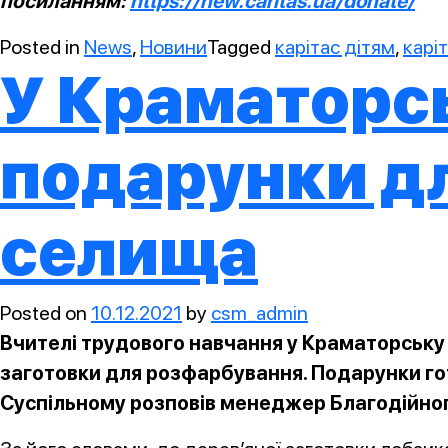
посиланням:
https://new.caritas.ua/donate/
Posted in
News
,
Новини
Tagged
карітас дітям
,
карі
У Краматорс
подарунки дл
селища
Posted on
10.12.2021
by
csm_admin
Вчителі трудового навчання у Краматорську 
заготовки для розфарбування. Подарунки го
Суспільному розповів менеджер Благодійног