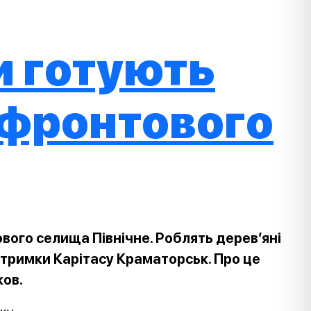
и готують
ифронтового
вого селища Північне. Роблять дерев’яні
дтримки Карітасу Краматорськ. Про це
ков.