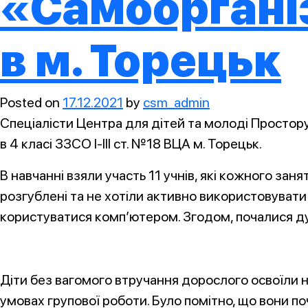
«Самоорганіз
в м. Торецьк
Posted on
17.12.2021
by
csm_admin
Спеціалісти Центра для дітей та молоді Просто
в 4 класі ЗЗСО I-III ст. №18 ВЦА м. Торецьк.
В навчанні взяли участь 11 учнів, які кожного зан
розгублені та не хотіли активно використовувати «
користуватися комп’ютером. Згодом, почалися ду
Діти без вагомого втручання дорослого освоїли н
умовах групової роботи. Було помітно, що вони 