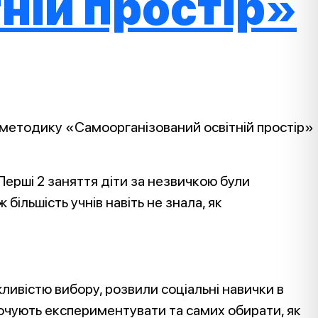
ній простір»
 методику «Самоорганізований освітній простір»
 Перші 2 заняття діти за незвичкою були
більшість учнів навіть не знала, як
ивістю вибору, розвили соціальні навички в
хочують експериментувати та самих обирати, як