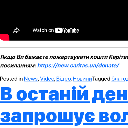
Якщо Ви бажаєте пожертвувати кошти Карітасу
посиланням:
https://new.caritas.ua/donate/
Posted in
News
,
Video
,
Відео
,
Новини
Tagged
благод
В останій де
запрошує вол