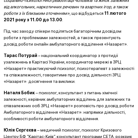
соціально-психологічної реабілітації чоловіків та жінок залежних
від алкогольних, наркотичних речовин та азартних ігор, а також
роботи з їх близьким оточенням»
, що відбудеться
11 лютого
2021 року з 11.00 до 13.00
.
Під час заходу спікери поділяться багаторічним досвідом
роботи з проблемами залежностей, а також презентують
досвід роботи онлайн амбулаторного відділення «Назарет».
Тарас Потурай
– національний координатор з протидії
узалежнень в Карітасі України, координатор мережі в ЗРЦ
«Назарет» практикуючий психолог, психотерапевт з залежності
та співжалежності, говоритиме про досвід діяльності ЗРЦ
«Назарет»: досягнення та виклики.
Наталя Бобик
– психолог, консультант з питань хімічної
залежності, керівник амбулаторних відділень для залежних та
співзалежних осіб ЗРЦ «Назарет» розповість про досвід роботи
Амбулаторного відділення «Назарет»: напрямки діяльності,
особливості роботи амбулаторного відділення.
Юлія Сєргєєва
– медичний психолог, психолог Кризового
Центру БФ “Карітас-Київ”, консультант програми СЕТА, розкриє