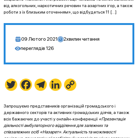
від алкогольних, наркотичних речовин та азартних ігор, а також
роботи з їх близьким оточенням», що відбудеться 11 […]
09 Лютого 2021
2
хвилин читання
переглядів
126
Twitter
Facebook
Telegram
LinkedIn
Copy
Link
Запрошуємо представників організацій громадського і
державного секторів та активних громадських діячів, а також
всіх бажаючих до участі у онлайн-конференції
«Презентація
діяльності амбулаторного відділення для залежних та
співзалежних осіб «Назарет»
.
Актуальність та можливості