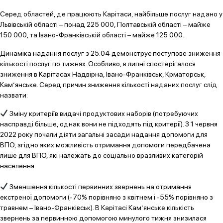
Серед областей, де працюють Карітаси, найбільше послуг надано у
Львівській області – понад 225 000, Полтавській області – майже
150 000, та Івано-Франківській області – майже 125 000.
Динаміка надання послуг з 25.04 демонструє поступове зниження
кількості послуг по тижнях. Особливо, в липні спостерігалося
зниження в Карітасах Надвірна, Івано-Франківськ, Крматорськ,
Кам’янське. Серед причин зниження кількості наданих послуг слід
назвати:
Зміну критеріїв видачі продуктових наборів (потребуючих
насправді більше, однак вони не підходять під критерії). З 1 червня
2022 року почали діяти загальні засади надання допомоги для
ВПО, згідно яких можливість отримання допомоги передбачена
лише для ВПО, які належать до соціально вразливих категорій
населення.
Зменшення кількості первинних звернень на отримання
екстреної допомоги (-70% порівняно з квітнем і -55% порівняно з
травнем – Івано-Франківськ). В Карітасі Кам’янське кількість
звернень за первинною допомогою минулого тижня знизилася