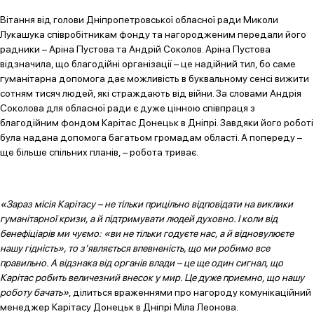
Вітання від голови Дніпропетровської обласної ради Миколи
Лукашука співробітникам фонду та нагородженим передали його
радники – Аріна Пустова та Андрій Соколов. Аріна Пустова
відзначила, що благодійні організації – це надійний тил, бо саме
гуманітарна допомога дає можливість в буквальному сенсі вижити
сотням тисяч людей, які страждають від війни. За словами Андрія
Соколова для обласної ради є дуже цінною співпраця з
благодійним фондом Карітас Донецьк в Дніпрі. Завдяки його роботі
була надана допомога багатьом громадам області. А попереду –
ще більше спільних планів, – робота триває.
«Зараз місія Карітасу – не тільки прицільно відповідати на виклики
гуманітарної кризи, а й підтримувати людей духовно. І коли від
бенефіціарів ми чуємо: «ви не тільки годуєте нас, а й відновулюєте
нашу гідність», то з’являється впевненість, що ми робимо все
правильно. А відзнака від органів влади – це ще один сигнал, що
Карітас робить величезний внесок у мир. Це дуже приємно, що нашу
роботу бачать»
, ділиться враженнями про нагороду комунікаційний
менеджер Карітасу Донецьк в Дніпрі Міла Леонова.