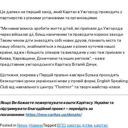
Це далеко не перший захід, який Карітас в Ужгороді проводить у
партнерстві з різними установами та організаціями.
“Ми намагаємось зробити життя дітей, які приїхали до Ужгорода
через військові дії, більш насиченим та проводити корисні заходи.
Таким чином діти знаходять собі нових друзів, пізнають місто та
нашу область, знайомляться з людьми з різних куточків нашої
країни, адже і більшість спікерів та викладачів у нас теж приїхали з
Києва, Харківщини, Донеччини та інших регіонів”, – каже
представник ужгородського Карітасу Віталій Дячук.
Щотижня, зокрема у Першій пральні-кав’ярні Булька проходять
безкоштовні уроки української мови у ігровій формі, English Speaking
Club від навчального центру “Поліглот” та творчі майстер-класи.
Якщо Ви бажаєте пожертвувати кошти Карітасу України та
підтримувати благодійний проект – перейдіть за
посиланням:
https://new.caritas.ua/donate/
Posted in
News
,
Новини
Tagged
ВПО
,
карітас дітям
,
карітас