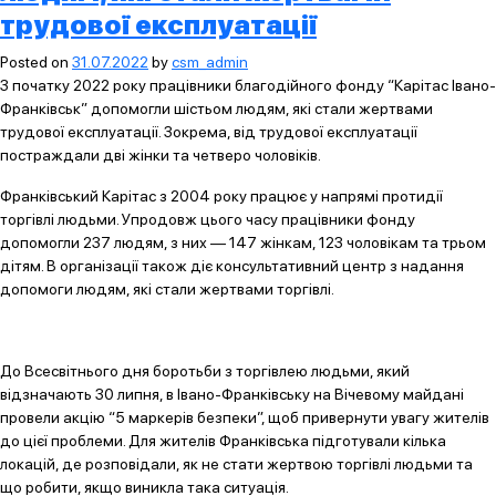
трудової експлуатації
Posted on
31.07.2022
by
csm_admin
З початку 2022 року працівники благодійного фонду “Карітас Івано-
Франківськ” допомогли шістьом людям, які стали жертвами
трудової експлуатації. Зокрема, від трудової експлуатації
постраждали дві жінки та четверо чоловіків.
Франківський Карітас з 2004 року працює у напрямі протидії
торгівлі людьми. Упродовж цього часу працівники фонду
допомогли 237 людям, з них — 147 жінкам, 123 чоловікам та трьом
дітям. В організації також діє консультативний центр з надання
допомоги людям, які стали жертвами торгівлі.
До Всесвітнього дня боротьби з торгівлею людьми, який
відзначають 30 липня, в Івано-Франківську на Вічевому майдані
провели акцію “5 маркерів безпеки”, щоб привернути увагу жителів
до цієї проблеми. Для жителів Франківська підготували кілька
локацій, де розповідали, як не стати жертвою торгівлі людьми та
що робити, якщо виникла така ситуація.