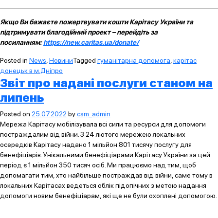
Якщо Ви бажаєте пожертвувати кошти Карітасу України та
підтримувати благодійний проект – перейдіть за
посиланням:
https://new.caritas.ua/donate/
Posted in
News
,
Новини
Tagged
гуманітарна допомога
,
карітас
донецьк в м.Дніпро
Звіт про надані послуги станом на
липень
Posted on
25.07.2022
by
csm_admin
Мережа Карітасу мобілізувала всі сили та ресурси для допомоги
постраждалим від війни. З 24 лютого мережею локальних
осередків Карітасу надано 1 мільйон 801 тисячу послугу для
бенефіціарів. Унікальними бенефіціарами Карітасу України за цей
період є 1 мільйон 350 тисяч осіб. Ми працюємо над тим, щоб
допомагати тим, хто найбільше постраждав від війни, саме тому в
локальних Карітасах ведеться облік підопічних з метою надання
допомоги новим бенефіціарам, які ще не були охоплені допомогою.