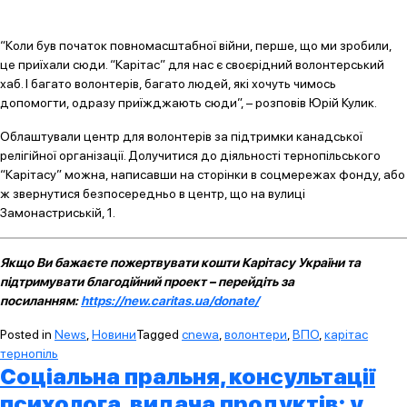
“Коли був початок повномасштабної війни, перше, що ми зробили,
це приїхали сюди. “Карітас” для нас є своєрідний волонтерський
хаб. І багато волонтерів, багато людей, які хочуть чимось
допомогти, одразу приїжджають сюди”, – розповів Юрій Кулик.
Облаштували центр для волонтерів за підтримки канадської
релігійної організації. Долучитися до діяльності тернопільського
“Карітасу” можна, написавши на сторінки в соцмережах фонду, або
ж звернутися безпосередньо в центр, що на вулиці
Замонастриській, 1.
Якщо Ви бажаєте пожертвувати кошти Карітасу України та
підтримувати благодійний проект – перейдіть за
посиланням:
https://new.caritas.ua/donate/
Posted in
News
,
Новини
Tagged
cnewa
,
волонтери
,
ВПО
,
карітас
тернопіль
Соціальна пральня, консультації
психолога, видача продуктів: у