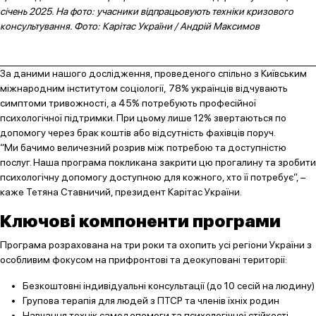
січень 2025. На фото: учасники відпрацьовують техніки кризового
консультування. Фото: Карітас України / Андрій Максимов
За даними нашого дослідження, проведеного спільно з Київським
міжнародним інститутом соціології, 78% українців відчувають
симптоми тривожності, а 45% потребують професійної
психологічної підтримки. При цьому лише 12% звертаються по
допомогу через брак коштів або відсутність фахівців поруч.
“Ми бачимо величезний розрив між потребою та доступністю
послуг. Наша програма покликана закрити цю прогалину та зробити
психологічну допомогу доступною для кожного, хто її потребує”, –
каже Тетяна Ставничий, президент Карітас України.
Ключові компоненти програми
Програма розрахована на три роки та охопить усі регіони України з
особливим фокусом на прифронтові та деокуповані території:
Безкоштовні індивідуальні консультації (до 10 сесій на людину)
Групова терапія для людей з ПТСР та членів їхніх родин
Навчання технік самодопомоги та психологічної стійкості