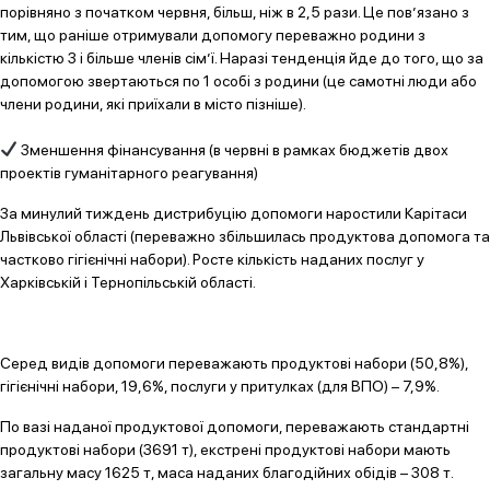
порівняно з початком червня, більш, ніж в 2,5 рази. Це пов’язано з
тим, що раніше отримували допомогу переважно родини з
кількістю 3 і більше членів сім’ї. Наразі тенденція йде до того, що за
допомогою звертаються по 1 особі з родини (це самотні люди або
члени родини, які приїхали в місто пізніше).
Зменшення фінансування (в червні в рамках бюджетів двох
проектів гуманітарного реагування)
За минулий тиждень дистрибуцію допомоги наростили Карітаси
Львівської області (переважно збільшилась продуктова допомога та
частково гігієнічні набори). Росте кількість наданих послуг у
Харківській і Тернопільській області.
Серед видів допомоги переважають продуктові набори (50,8%),
гігієнічні набори, 19,6%, послуги у притулках (для ВПО) – 7,9%.
По вазі наданої продуктової допомоги, переважають стандартні
продуктові набори (3691 т), екстрені продуктові набори мають
загальну масу 1625 т, маса наданих благодійних обідів – 308 т.