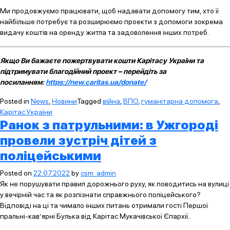
Ми продовжуємо працювати, щоб надавати допомогу тим, хто її
найбільше потребує та розширюємо проекти з допомоги зокрема
видачу коштів на оренду житла та задоволення інших потреб.
Якщо Ви бажаєте пожертвувати кошти Карітасу України та
підтримувати благодійний проект – перейдіть за
посиланням:
https://new.caritas.ua/donate/
Posted in
News
,
Новини
Tagged
війна
,
ВПО
,
гуманітарна допомога
,
Карітас України
Ранок з патрульними: в Ужгороді
провели зустріч дітей з
поліцейськими
Posted on
22.07.2022
by
csm_admin
Як не порушувати правил дорожнього руху, як поводитись на вулиці
у вечірній час та як розпізнати справжнього поліцейського?
Відповіді на ці та чимало інших питань отримали гості Першої
пральні-кав’ярні Булька від Карітас Мукачівської Єпархії..