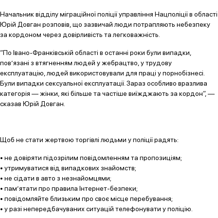
Начальник відділу міграційної поліції управління Нацполіції в області
Юрій Довган розповів, що зазвичай люди потрапляють небезпеку
за кордоном через довірливість та легковажність.
“По Івано-Франківській області в останні роки були випадки,
пов’язані з втягненням людей у жебрацтво, у трудову
експлуатацію, людей використовували для праці у порнобізнесі.
Були випадки сексуальної експлуатації. Зараз особливо вразлива
категорія — жінки, які більше та частіше виїжджають за кордон”, —
сказав Юрій Довган.
Щоб не стати жертвою торгівлі людьми у поліції радять:
• не довіряти підозрілим повідомленням та пропозиціям;
• утримуватися від випадкових знайомств;
• не сідати в авто з незнайомцями;
• пам’ятати про правила Інтернет-безпеки;
• повідомляйте близьким про своє місце перебування;
• у разі непередбачуваних ситуацій телефонувати у поліцію.