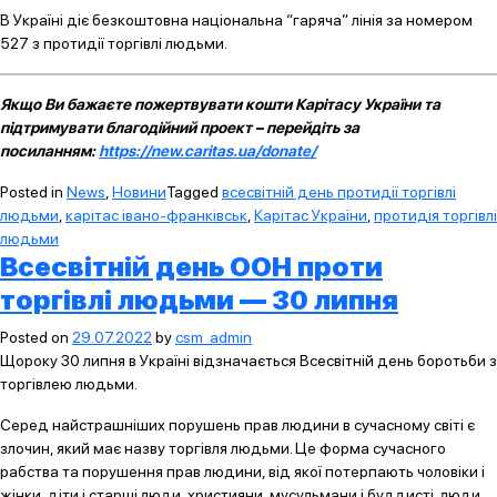
В Україні діє безкоштовна національна “гаряча” лінія за номером
527 з протидії торгівлі людьми.
Якщо Ви бажаєте пожертвувати кошти Карітасу України та
підтримувати благодійний проект – перейдіть за
посиланням:
https://new.caritas.ua/donate/
Posted in
News
,
Новини
Tagged
всесвітній день протидії торгівлі
людьми
,
карітас івано-франківськ
,
Карітас України
,
протидія торгівлі
людьми
Всесвітній день ООН проти
торгівлі людьми — 30 липня
Posted on
29.07.2022
by
csm_admin
Щороку 30 липня в Україні відзначається Всесвітній день боротьби з
торгівлею людьми.
Серед найстрашніших порушень прав людини в сучасному світі є
злочин, який має назву торгівля людьми. Це форма сучасного
рабства та порушення прав людини, від якої потерпають чоловіки і
жінки, діти і старші люди, християни, мусульмани і буддисті, люди