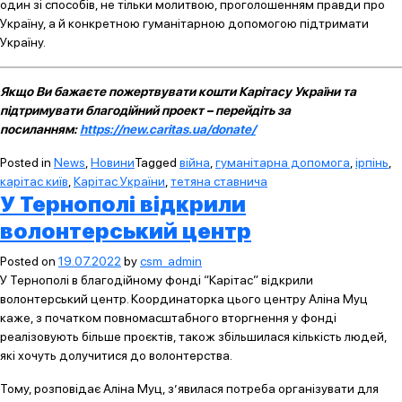
один зі способів, не тільки молитвою, проголошенням правди про
Україну, а й конкретною гуманітарною допомогою підтримати
Україну.
Якщо Ви бажаєте пожертвувати кошти Карітасу України та
підтримувати благодійний проект – перейдіть за
посиланням:
https://new.caritas.ua/donate/
Posted in
News
,
Новини
Tagged
війна
,
гуманітарна допомога
,
ірпінь
,
карітас київ
,
Карітас України
,
тетяна ставнича
У Тернополі відкрили
волонтерський центр
Posted on
19.07.2022
by
csm_admin
У Тернополі в благодійному фонді “Карітас” відкрили
волонтерський центр. Координаторка цього центру Аліна Муц
каже, з початком повномасштабного вторгнення у фонді
реалізовують більше проєктів, також збільшилася кількість людей,
які хочуть долучитися до волонтерства.
Тому, розповідає Аліна Муц, з’явилася потреба організувати для