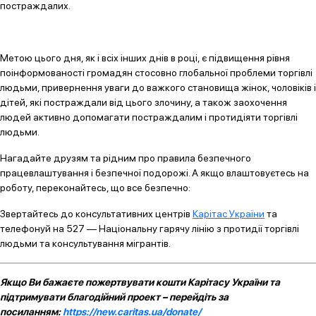
постраждалих.
Метою цього дня, як і всіх інших днів в році, є підвищення рівня
поінформованості громадян стосовно глобальної проблеми торгівлі
людьми, привернення уваги до важкого становища жінок, чоловіків і
дітей, які постраждали від цього злочину, а також заохочення
людей активно допомагати постраждалим і протидіяти торгівлі
людьми.
Нагадайте друзям та рідним про правила безпечного
працевлаштування і безпечної подорожі. А якщо влаштовуєтесь на
роботу, переконайтесь, що все безпечно:
Звертайтесь до консультативних центрів
Карітас України
та
телефонуй на 527 — Національну гарячу лінію з протидії торгівлі
людьми та консультування мігрантів.
Якщо Ви бажаєте пожертвувати кошти Карітасу України та
підтримувати благодійний проект – перейдіть за
посиланням:
https://new.caritas.ua/donate/