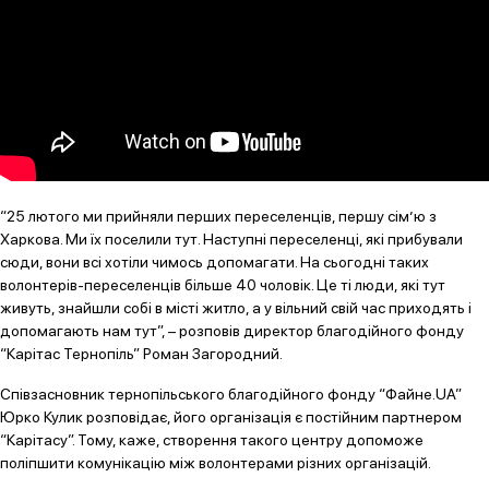
“25 лютого ми прийняли перших переселенців, першу сім’ю з
Харкова. Ми їх поселили тут. Наступні переселенці, які прибували
сюди, вони всі хотіли чимось допомагати. На сьогодні таких
волонтерів-переселенців більше 40 чоловік. Це ті люди, які тут
живуть, знайшли собі в місті житло, а у вільний свій час приходять і
допомагають нам тут”, – розповів директор благодійного фонду
“Карітас Тернопіль” Роман Загородний.
Співзасновник тернопільського благодійного фонду “Файне.UA”
Юрко Кулик розповідає, його організація є постійним партнером
“Карітасу”. Тому, каже, створення такого центру допоможе
поліпшити комунікацію між волонтерами різних організацій.