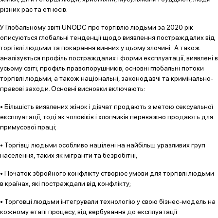
різних рас та етносів.
У Глобальному звіті UNODC про торгівлю людьми за 2020 рік
описуються глобальні тенденції щодо виявлення постраждалих від
торгівлі людьми та покарання винних у цьому злочині. А також
аналізується профіль постраждалих і форми експлуатації, виявлені в
усьому світі; профіль правопорушників; основні глобальні потоки
торгівлі людьми; а також національні, законодавчі та кримінально-
правові заходи. Основні висновки включають:
• Більшість виявлених жінок і дівчат продають з метою сексуальної
експлуатації, тоді як чоловіків і хлопчиків переважно продають для
примусової праці;
• Торгівці людьми особливо націлені на найбільш уразливих груп
населення, таких як мігранти та безробітні;
• Початок збройного конфлікту створює умови для торгівлі людьми
в країнах, які постраждали від конфлікту;
• Торговці людьми інтегрували технологію у свою бізнес-модель на
кожному етапі процесу, від вербування до експлуатації