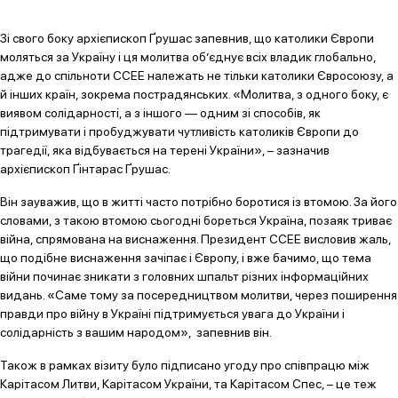
Зі свого боку архієпископ Ґрушас запевнив, що католики Європи
моляться за Україну і ця молитва об’єднує всіх владик глобально,
адже до спільноти ССЕЕ належать не тільки католики Євросоюзу, а
й інших країн, зокрема пострадянських. «Молитва, з одного боку, є
виявом солідарності, а з іншого — одним зі способів, як
підтримувати і пробуджувати чутливість католиків Європи до
трагедії, яка відбувається на терені України», – зазначив
архієпископ Ґінтарас Ґрушас.
Він зауважив, що в житті часто потрібно боротися із втомою. За його
словами, з такою втомою сьогодні бореться Україна, позаяк триває
війна, спрямована на виснаження. Президент ССЕЕ висловив жаль,
що подібне виснаження зачіпає і Європу, і вже бачимо, що тема
війни починає зникати з головних шпальт різних інформаційних
видань. «Саме тому за посередництвом молитви, через поширення
правди про війну в Україні підтримується увага до України і
солідарність з вашим народом», запевнив він.
Також в рамках візиту було підписано угоду про співпрацю між
Карітасом Литви, Карітасом України, та Карітасом Спес, – це теж