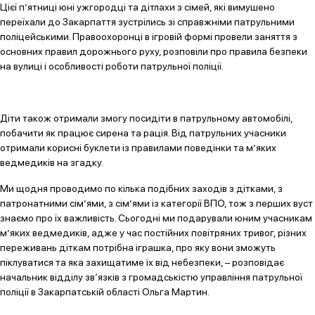
Цієї п’ятниці юні ужгородці та дітлахи з сімей, які вимушено
переїхали до Закарпаття зустрілись зі справжніми патрульними
поліцейськими. Правоохоронці в ігровій формі провели заняття з
основних правил дорожнього руху, розповіли про правила безпеки
на вулиці і особливості роботи патрульної поліції.
Діти також отримали змогу посидіти в патрульному автомобілі,
побачити як працює сирена та рація. Від патрульних учасники
отримали корисні буклети із правилами поведінки та м’яких
ведмедиків на згадку.
Ми щодня проводимо по кілька подібних заходів з дітками, з
патронатними сім’ями, з сім’ями із категорії ВПО, тож з перших вуст
знаємо про їх важливість. Сьогодні ми подарували юним учасникам
м’яких ведмедиків, адже у час постійних повітряних тривог, різних
переживань діткам потрібна іграшка, про яку вони зможуть
піклуватися та яка захищатиме їх від небезпеки, – розповідає
начальник відділу зв‘язків з громадськістю управління патрульної
поліції в Закарпатській області Ольга Мартин.