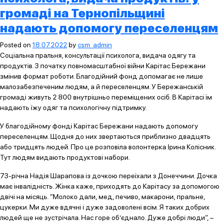
громаді на Тернопільщині
надають допомогу переселенцям
Posted on
18.07.2022
by
csm_admin
Соціальна пральня, консультації психолога, видача одягу та
продуктів. З початку повномасштабної війни Карітас Бережани
змінив формат роботи. Благодійний фонд допомагає не лише
малозабезпеченим людям, а й переселенцям. У Бережанській
громаді живуть 2 800 внутрішньо переміщених осіб. В Карітасі їм
надають їжу одяг та психологічну підтримку.
У благодійному фонді Карітас Бережани надають допомогу
переселенцям. Щодня до них звертаються приблизно двадцять
або тридцять людей. Про це розповіла волонтерка Ірина Колісник.
Тут людям видають продуктові набори.
73-річна Надія Шарапова із дочкою переїхали з Донеччини. Дочка
має інвалідність. Жінка каже, приходять до Карітасу за допомогою
двічі на місяць. “Молоко дали, мед, печиво, макарони, пральне,
цукерки. Ми дуже вдячні і дуже задоволені всім. Я таких добрих
людей ще не зустрічала. Нас горе об’єднало. Дуже добрі люди”, –