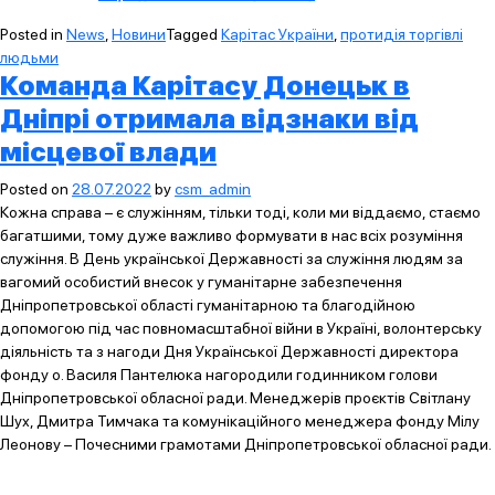
Posted in
News
,
Новини
Tagged
Карітас України
,
протидія торгівлі
людьми
Команда Карітасу Донецьк в
Дніпрі отримала відзнаки від
місцевої влади
Posted on
28.07.2022
by
csm_admin
Кожна справа – є служінням, тільки тоді, коли ми віддаємо, стаємо
багатшими, тому дуже важливо формувати в нас всіх розуміння
служіння. В День української Державності за служіння людям за
вагомий особистий внесок у гуманітарне забезпечення
Дніпропетровської області гуманітарною та благодійною
допомогою під час повномасштабної війни в Україні, волонтерську
діяльність та з нагоди Дня Української Державності директора
фонду о. Василя Пантелюка нагородили годинником голови
Дніпропетровської обласної ради. Менеджерів проєктів Світлану
Шух, Дмитра Тимчака та комунікаційного менеджера фонду Мілу
Леонову – Почесними грамотами Дніпропетровської обласної ради.