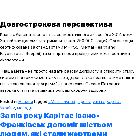
Довгострокова перспектива
Карітас України працює у сфері ментального здоров’я з 2014 року.
За цей час допомогу отримали понад 250 000 людей. Організація
сертифікована за стандартами MHPSS (Mental Health and
Psychosocial Support) та співпрацює з провідними міжнародними
експертами.
“Наша мета – не просто надати разову допомогу, а створити стійку
систему підтримки ментального здоров’я, яка працюватиме навіть
після завершення програми”, – підкреслює Оксана Петренко,
авторка статті та керівник програм охорони здоров’я.
Posted in
Новини
Tagged
#МентальнеЗдоров'я
,
життя
,
Карітас
України
,
молодь
За пів року Карітас Івано-
Франківськ допоміг шістьом
людям, які стали жертвами