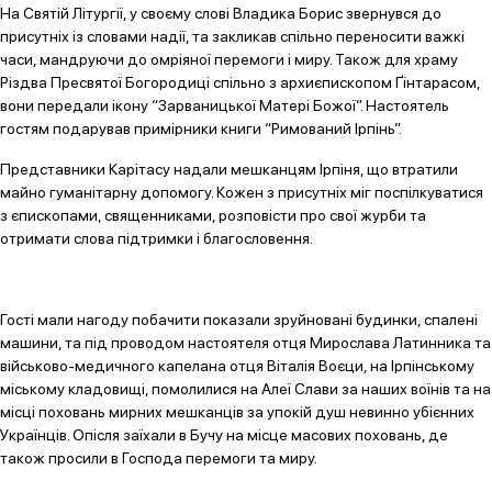
На Святій Літургії, у своєму слові Владика Борис звернувся до
присутніх із словами надії, та закликав спільно переносити важкі
часи, мандруючи до омріяної перемоги і миру. Також для храму
Різдва Пресвятої Богородиці спільно з архиєпископом Ґінтарасом,
вони передали ікону “Зарваницької Матері Божої”. Настоятель
гостям подарував примірники книги “Римований Ірпінь”.
Представники Карітасу надали мешканцям Ірпіня, що втратили
майно гуманітарну допомогу. Кожен з присутніх міг поспілкуватися
з єпископами, священниками, розповісти про свої журби та
отримати слова підтримки і благословення.
Гості мали нагоду побачити показали зруйновані будинки, спалені
машини, та під проводом настоятеля отця Мирослава Латинника та
військово-медичного капелана отця Віталія Воєци, на Ірпінському
міському кладовищі, помолилися на Алеї Слави за наших воїнів та на
місці поховань мирних мешканців за упокій душ невинно убієнних
Українців. Опісля заїхали в Бучу на місце масових поховань, де
також просили в Господа перемоги та миру.