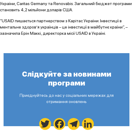
України, Caritas Germany та Renovabis. Загальний бюджет програми
становить 4,2 мільйони доларів США.
“USAID пишається партнерством з Карітас України. Інвестиції в
ментальне здоров’я українців – це інвестиції в майбутнє країни”, –
зазначила Ерін Маккі, директорка місії USAID в Україні.
Слідкуйте за новинами
програми
Приєднуйтесь до нас у соціальних мережах для
отримання оновлень
Twitter
Facebook
Telegram
LinkedIn