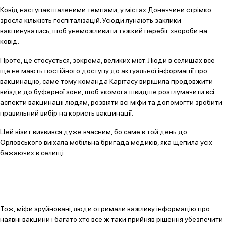
Ковід наступає шаленими темпами, у містах Донеччини стрімко
зросла кількість госпіталізацій. Усюди лунають заклики
вакцинуватись, щоб унеможливити тяжкий перебіг хвороби на
ковід.
Проте, це стосується, зокрема, великих міст. Люди в селищах все
ще не мають постійного доступу до актуальної інформації про
вакцинацію, саме тому команда Карітасу вирішила продовжити
виїзди до буферної зони, щоб якомога швидше розтлумачити всі
аспекти вакцинації людям, розвіяти всі міфи та допомогти зробити
правильний вибір на користь вакцинації.
Цей візит виявився дуже вчасним, бо саме в той день до
Орловського виїхала мобільна бригада медиків, яка щепила усіх
бажаючих в селищі.
Тож, міфи зруйновані, люди отримали важливу інформацію про
наявні вакцини і багато хто все ж таки прийняв рішення убезпечити