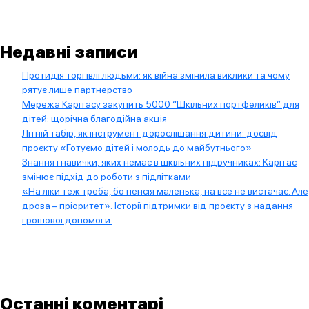
Недавні записи
Протидія торгівлі людьми: як війна змінила виклики та чому
рятує лише партнерство
Мережа Карітасу закупить 5000 “Шкільних портфеликів” для
дітей: щорічна благодійна акція
Літній табір, як інструмент дорослішання дитини: досвід
проєкту «Готуємо дітей і молодь до майбутнього»
Знання і навички, яких немає в шкільних підручниках: Карітас
змінює підхід до роботи з підлітками
«На ліки теж треба, бо пенсія маленька, на все не вистачає. Але
дрова – пріоритет». Історії підтримки від проєкту з надання
грошової допомоги
Останні коментарі