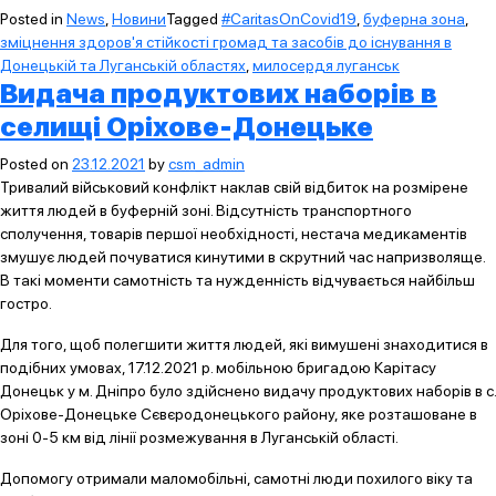
Posted in
News
,
Новини
Tagged
#CaritasOnCovid19
,
буферна зона
,
зміцнення здоров'я стійкості громад та засобів до існування в
Донецькій та Луганській областях
,
милосердя луганськ
Видача продуктових наборів в
селищі Оріхове-Донецьке
Posted on
23.12.2021
by
csm_admin
Тривалий військовий конфлікт наклав свій відбиток на розмірене
життя людей в буферній зоні. Відсутність транспортного
сполучення, товарів першої необхідності, нестача медикаментів
змушує людей почуватися кинутими в скрутний час напризволяще.
В такі моменти самотність та нужденність відчувається найбільш
гостро.
Для того, щоб полегшити життя людей, які вимушені знаходитися в
подібних умовах, 17.12.2021 р. мобільною бригадою Карітасу
Донецьк у м. Дніпро було здійснено видачу продуктових наборів в с.
Оріхове-Донецьке Сєвєродонецького району, яке розташоване в
зоні 0-5 км від лінії розмежування в Луганській області.
Допомогу отримали маломобільні, самотні люди похилого віку та