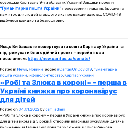
осередків Карітасу в 9-ти областях України! Завдяки проекту
“Гуманітарна пошта України”
перевезення плакатів, брошур та
пам’яток для людей старшого віку про вакцинацію від COVID-19
відбулось швидко та безкоштовно.
Якщо Ви бажаєте пожертвувати кошти Карітасу України та
підтримувати благодійний проект – перейдіть за
посиланням:
https://new.caritas.ua/donate/
Posted in
News
,
Новини
Tagged
#CaritasOnCovid19
,
гуманітарна
пошта україни
,
інфоволонтерство
,
Карітас України
«Робі та Злюка в короні» – перша в
Україні книжка про коронавірус
для дітей
Posted on
04.01.2022
by
csm_admin
«Робі та Злюка в короні» – перша в Україні книжка про коронавірус
для дітей віком від 3 років. Її створили власними зусиллями дитяча
письменниця Галина Буділова та художниця Ольга Реньова.