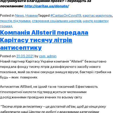
підтримувати благодійний проект – перейдіть за
посиланням:
http://caritas.ua/donate/
Posted in
News
,
Новини
Tagged
#CaritasOnCovid19
,
карітас маріуполь
,
простір підтримки
,
створення соціальних центрів
,
центр розвитку
громад
Компанія Allsteril передала
Карітасу тисячу літрів
антисептику
Posted on
31.05.2021
by
csm_admin
Новий партнер Карітасу України компанія “Allsteril” безкоштовно
передала фонду тисячу літрів дезінфікуючого засобу нового
покоління, який за лічені секунди знищує віруси, бактерії і грибки на
будь – яких поверхнях.
Антисептик AllSteril, не їдкий та не токсичний. Ефективність
гіпохлоритної кислоти підтверджується численними
дослідженнями провідних вчених по всьому світу.
“Тисяча літрів антисептику – це достатній об’єм, щоб до кінця року
забезпечити наші Центри по роботі з вразливими категоріями