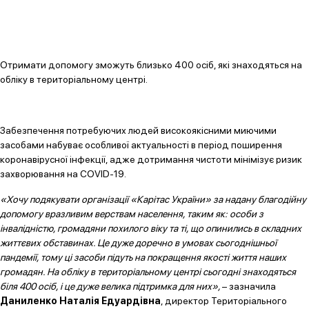
Отримати допомогу зможуть близько 400 осіб, які знаходяться на
обліку в територіальному центрі.
Забезпечення потребуючих людей високоякісними миючими
засобами набуває особливої актуальності в період поширення
коронавірусної інфекції, адже дотримання чистоти мінімізує ризик
захворювання на COVID-19.
«Хочу подякувати організації «Карітас України» за надану благодійну
допомогу вразливим верствам населення, таким як: особи з
інвалідністю, громадяни похилого віку та ті, що опинились в складних
життєвих обставинах. Це дуже доречно в умовах сьогоднішньої
пандемії, тому ці засоби підуть на покращення якості життя наших
громадян. На обліку в територіальному центрі сьогодні знаходяться
біля 400 осіб, і це дуже велика підтримка для них»,
– зазначила
Даниленко Наталія Едуардівна
, директор Територіального