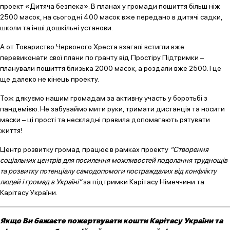
проект «Дитяча безпека». В планах у громади пошиття більш ніж
2500 масок, на сьогодні 400 масок вже передано в дитячі садки,
школи та інші дошкільні установи.
А от Товариство Червоного Хреста взагалі встигли вже
перевиконати свої плани по гранту від Простіру Підтримки –
планували пошиття близька 2000 масок, а роздали вже 2500. І це
ще далеко не кінець проекту.
Тож дякуємо нашим громадам за активну участь у боротьбі з
пандемією. Не забуваймо мити руки, тримати дистанція та носити
маски – ці прості та нескладні правила допомагають рятувати
життя!
Центр розвитку громад працює в рамках проекту
“Створення
соціальних центрів для посилення можливостей подолання труднощів
та розвитку потенціалу самодопомоги постраждалих від конфлікту
людей і громад в Україні”
за підтримки Карітасу Німеччини та
Карітасу України.
Якщо Ви бажаєте пожертвувати кошти Карітасу України та