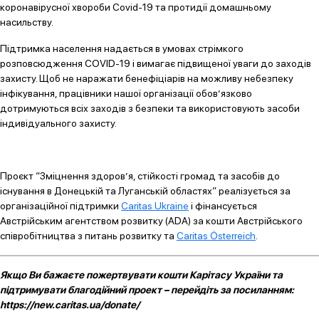
коронавірусної хвороби Covid-19 та протидії домашньому
насильству.
Підтримка населення надається в умовах стрімкого
розповсюдження COVID-19 і вимагає підвищеної уваги до заходів
захисту. Щоб не наражати бенефіціарів на можливу небезпеку
інфікування, працівники нашої організації обов’язково
дотримуються всіх заходів з безпеки та використовують засоби
індивідуального захисту.
Проєкт “Зміцнення здоров’я, стійкості громад та засобів до
існування в Донецькій та Луганській областях” реалізується за
організаційної підтримки
Caritas Ukraine
і фінансується
Австрійським агентством розвитку (ADA) за кошти Австрійського
співробітництва з питань розвитку та
Caritas Österreich
.
Якщо Ви бажаєте пожертвувати кошти Карітасу України та
підтримувати благодійний проект – перейдіть за посиланням:
https://new.caritas.ua/donate/