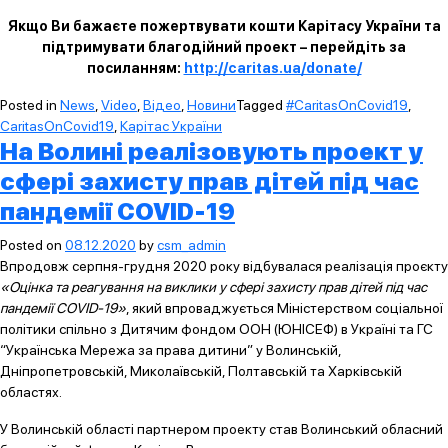
Якщо Ви бажаєте пожертвувати кошти Карітасу України та
підтримувати благодійний проект – перейдіть за
посиланням:
http://caritas.ua/donate/
Posted in
News
,
Video
,
Відео
,
Новини
Tagged
#CaritasOnCovid19
,
CaritasOnCovid19
,
Карітас України
На Волині реалізовують проект у
сфері захисту прав дітей під час
пандемії COVID-19
Posted on
08.12.2020
by
csm_admin
Впродовж серпня-грудня 2020 року відбувалася реалізація проєкту
«Оцінка та реагування на виклики у сфері захисту прав дітей під час
пандемії COVID-19»
, який впроваджується Міністерством соціальної
політики спільно з Дитячим фондом ООН (ЮНІСЕФ) в Україні та ГС
“Українська Мережа за права дитини” у Волинській,
Дніпропетровській, Миколаївській, Полтавській та Харківській
областях.
У Волинській області партнером проекту став Волинський обласний