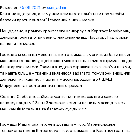
Posted on
25.06.2021
by
csm_admin
Ковід не відступив, а тому нам всім варто пам’ятати про засоби
безпеки проти пандемії. І головний з них – маска.
Нещодавно, в рамках грантового конкурсу від Карітасу Маріуполь,
декілька громад отримали фінансування від Простору Підтримки
на пошиття масок.
Громада із селища Новоандріївка отримала змогу придбати швейні
машинки та тканину, щоб кожен мешканець селища отримав по дві
багаторазові маски. Громада чудово справляється зі своїми цілями,
та навіть більше – тканини виявилося забагато, тому вони вирішили
допомогти лікарням, і частину масок передали до ЛШМД
Маріуполя та представників інших громад.
Селище Свободне займається пошиттям масок ще з самого
початку пандемії. За цей час вони встигли пошити маски для всіх
мешканців їх селища та багатьох сусідніх сіл.
Громади Маріуполя теж не відстають – тож, Маріупольське
товариство німців Відергебурт теж отримали від Карітасу грант на