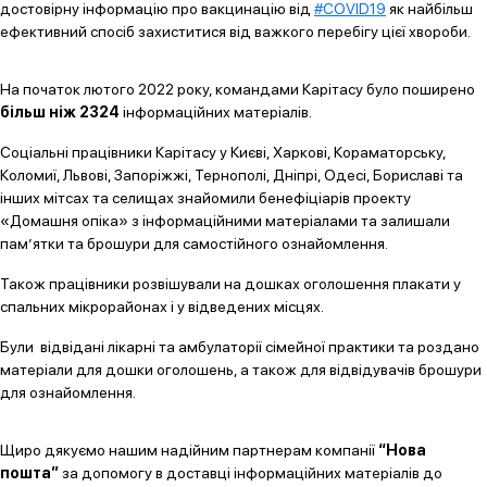
достовірну інформацію про вакцинацію від
#COVID19
як найбільш
ефективний спосіб захиститися від важкого перебігу цієї хвороби.
На початок лютого 2022 року, командами Карітасу було поширено
більш ніж 2324
інформаційних матеріалів.
Соціальні працівники Карітасу у Києві, Харкові, Кораматорську,
Коломиї, Львові, Запоріжжі, Тернополі, Дніпрі, Одесі, Бориславі та
інших мітсах та селищах знайомили бенефіціарів проекту
«Домашня опіка» з інформаційними матеріалами та залишали
пам’ятки та брошури для самостійного ознайомлення.
Також працівники розвішували на дошках оголошення плакати у
спальних мікрорайонах і у відведених місцях.
Були відвідані лікарні та амбулаторії сімейної практики та роздано
матеріали для дошки оголошень, а також для відвідувачів брошури
для ознайомлення.
Щиро дякуємо нашим надійним партнерам компанії
“Нова
пошта”
за допомогу в доставці інформаційних матеріалів до