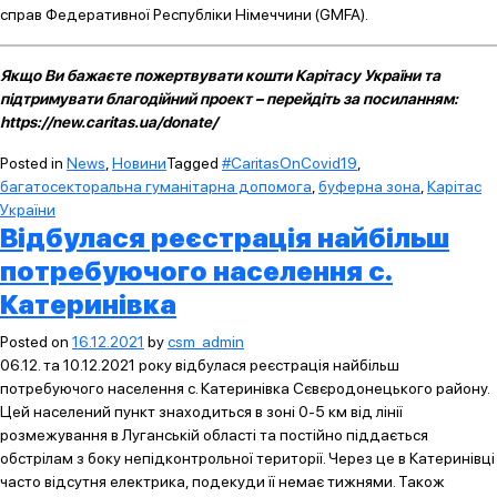
справ Федеративної Республіки Німеччини (GMFA).
Якщо Ви бажаєте пожертвувати кошти Карітасу України та
підтримувати благодійний проект – перейдіть за посиланням:
https://new.caritas.ua/donate/
Posted in
News
,
Новини
Tagged
#CaritasOnCovid19
,
багатосекторальна гуманітарна допомога
,
буферна зона
,
Карітас
України
Відбулася реєстрація найбільш
потребуючого населення с.
Катеринівка
Posted on
16.12.2021
by
csm_admin
06.12. та 10.12.2021 року відбулася реєстрація найбільш
потребуючого населення с. Катеринівка Сєвєродонецького району.
Цей населений пункт знаходиться в зоні 0-5 км від лінії
розмежування в Луганській області та постійно піддається
обстрілам з боку непідконтрольної території. Через це в Катеринівці
часто відсутня електрика, подекуди її немає тижнями. Також