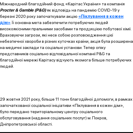
Міжнародний благодійний фонд «Карітас України» та компанія
Procter
& Gamble (P&G)
як відповідь на пандемію COVID-19 у
березні 2020 року започаткували акцію
«Піклування в кожен
дім»
. Її основна мета забезпечити потребуючих людей
високоякісними пральними засобами та продукцією побутової хімії.
Враховуючи загрози, які несе собою розповсюдження цієї
небезпечної хвороби в різних куточках країни, акція була розширена
на медичні заклади та соціальні установи. Тепер опіку
представників соціально відповідальної компанії P&G та
благодійної мережі Карітасу відчують якомога більше потребуючих
людей.
29 жовтня 2021 року, більше 11 тонн благодійної допомоги, в рамках
започаткованої соціальної ініціативи «Піклування в кожен дім»,
було передано територіальному центру соціального
обслуговування (надання соціальних послуг) м. Покров,
Дніпропетровської області.