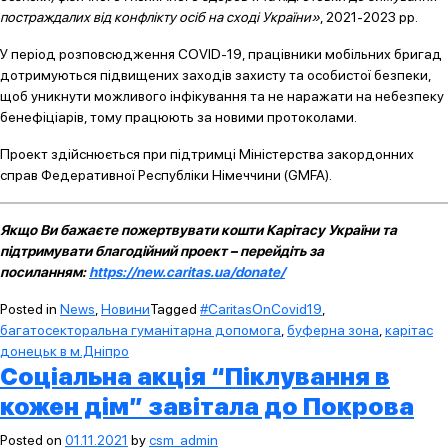
постраждалих від конфлікту осіб на сході України»
, 2021-2023 рр.
У період розповсюдження COVID-19, працівники мобільних бригад
дотримуються підвищених заходів захисту та особистої безпеки,
щоб уникнути можливого інфікування та не наражати на небезпеку
бенефіціарів, тому працюють за новими протоколами.
Проект здійснюється при підтримці Міністерства закордонних
справ Федеративної Республіки Німеччини (GMFA).
Якщо Ви бажаєте пожертвувати кошти Карітасу України та
підтримувати благодійний проект – перейдіть за
посиланням:
https://new.caritas.ua/donate/
Posted in
News
,
Новини
Tagged
#CaritasOnCovid19
,
багатосекторальна гуманітарна допомога
,
буферна зона
,
карітас
донецьк в м.Дніпро
Соціальна акція “Піклування в
кожен дім” завітала до Покрова
Posted on
01.11.2021
by
csm_admin