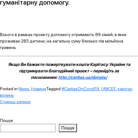
гуманітарну допомогу.
Всього в рамках проєкту допомогу отримають 89 сімей, в яких
проживає 283 дитини, на загальну суму близько пів мільйона
гривень.
Якщо Ви бажаєте пожертвувати кошти Карітасу України та
підтримувати благодійний проект – перейдіть за
посиланням:
http://caritas.ua/donate/
Posted in
News
,
Новини
Tagged
#CaritasOnCovid19
,
UNICEF
,
карітас
волинь
Навігація
Старіші записи
за
записами
Пошук
Пошук