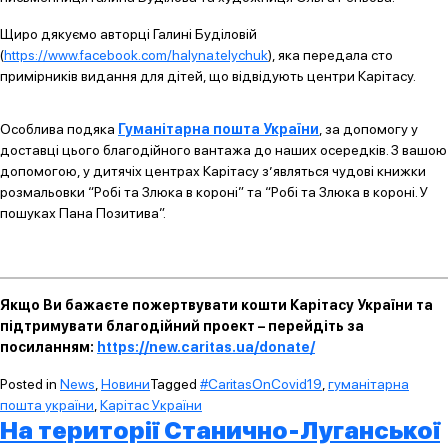
Щиро дякуємо авторці Галині Буділовій
(
https://www.facebook.com/halyna.telychuk
), яка передала сто
примірників видання для дітей, що відвідують центри Карітасу.
Особлива подяка
Гуманітарна пошта України
, за допомогу у
доставці цього благодійного вантажа до наших осередків. З вашою
допомогою, у дитячіх центрах Карітасу з’являться чудові книжки
розмальовки “Робі та Злюка в короні” та “Робі та Злюка в короні. У
пошуках Пана Позитива”.
Якщо Ви бажаєте пожертвувати кошти Карітасу України та
підтримувати благодійний проект – перейдіть за
посиланням:
https://new.caritas.ua/donate/
Posted in
News
,
Новини
Tagged
#CaritasOnCovid19
,
гуманітарна
пошта україни
,
Карітас України
На території Станично-Луганської