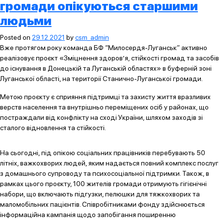
громади опікуються старшими
людьми
Posted on
29.12.2021
by
csm_admin
Вже протягом року команда БФ “Милосердя-Луганськ” активно
реалізовує проєкт «Зміцнення здоров’я, стійкості громад та засобів
до існування в Донецькій та Луганській областях» в буферній зоні
Луганської області, на території Станично-Луганської громади.
Метою проєкту є сприяння підтримці та захисту життя вразливих
верств населення та внутрішньо переміщених осіб у районах, що
постраждали від конфлікту на сході України, шляхом заходів зі
сталого відновлення та стійкості.
На сьогодні, під опікою соціальних працівників перебувають 50
літніх, важкохворих людей, яким надається повний комплекс послуг
з домашнього супроводу та психосоціальної підтримки. Також, в
рамках цього проєкту, 100 жителів громади отримують гігієнічні
набори, що включають підгузки, пелюшки для тяжкохворих та
маломобільних пацієнтів. Співробітниками фонду здійснюється
інформаційна кампанія щодо запобігання поширенню