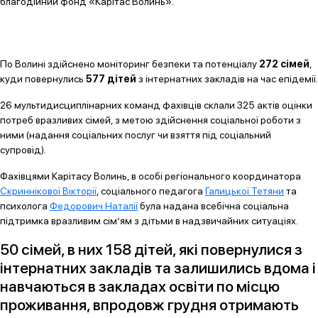
благодійний фонд «Карітас Волинь».
По Волині здійснено моніторинг безпеки та потенціалу
272 сімей
,
куди повернулись
577 дітей
з інтернатних закладів на час епідемії.
26 мультидисциплінарних команд фахівців склали 325 актів оцінки
потреб вразливих сімей, з метою здійснення соціальної роботи з
ними (надання соціальних послуг чи взяття під соціальний
супровід).
Фахівцями Карітасу Волинь, в особі регіонального координатора
Скриннікової Вікторії
, соціального педагога
Галицької Тетяни
та
психолога
Федорович Наталії
була надана всебічна соціальна
підтримка вразливим сім’ям з дітьми в надзвичайних ситуаціях.
50 сімей, в них 158 дітей, які повернулися з
інтернатних закладів та залишились вдома і
навчаються в закладах освіти по місцю
проживання, впродовж грудня отримають