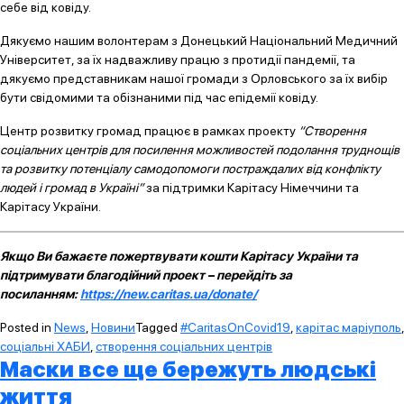
себе від ковіду.
Дякуємо нашим волонтерам з Донецький Національний Медичний
Університет, за їх надважливу працю з протидії пандемії, та
дякуємо представникам нашої громади з Орловського за їх вибір
бути свідомими та обізнаними під час епідемії ковіду.
Центр розвитку громад працює в рамках проекту
“Створення
соціальних центрів для посилення можливостей подолання труднощів
та розвитку потенціалу самодопомоги постраждалих від конфлікту
людей і громад в Україні”
за підтримки Карітасу Німеччини та
Карітасу України.
Якщо Ви бажаєте пожертвувати кошти Карітасу України та
підтримувати благодійний проект – перейдіть за
посиланням:
https://new.caritas.ua/donate/
Posted in
News
,
Новини
Tagged
#CaritasOnCovid19
,
карітас маріуполь
,
соціальні ХАБИ
,
створення соціальних центрів
Маски все ще бережуть людські
життя