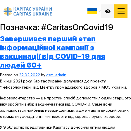
Позначка:
#CaritasOnCovid19
Завершився перший етап
інформаційної кампанії з
вакцинації від COVID-19 для
людей 60+
Posted on
22.02.2022
by
csm_admin
В кінці 2021 року Карітас України долучився до проекту
“Інфоволонтери” від Центру громадського здоров’я МОЗ України.
Інфоволонтерство — це простий спосіб допомогти людям старшого
віку зробити вибір вакцинуватися від COVID-19. Саме вони
залишаються найбільш незахищеними, адже мають високий ризик
отримати ускладнення чи померти від коронавірусної хвороби.
У 9 областях представники Карітасу доносили літнім людям