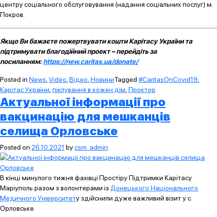
центру соціального обслуговування (надання соціальних послуг) м.
Покров.
Якщо Ви бажаєте пожертвувати кошти Карітасу України та
підтримувати благодійний проект – перейдіть за
посиланням:
https://new.caritas.ua/donate/
Posted in
News
,
Video
,
Відео
,
Новини
Tagged
#CaritasOnCovid19
,
Карітас України
,
піклування в кожен дім
,
Проктор
Актуальної інформації про
вакцинацію для мешканців
селища Орловське
Posted on
26.10.2021
by
csm_admin
В кінці минулого тижня фахівці Простіру Підтримки Карітасу
Маріуполь разом з волонтерами із
Донецького Національного
Медичного Університет
у здійснили дуже важливий візит у с.
Орловське.