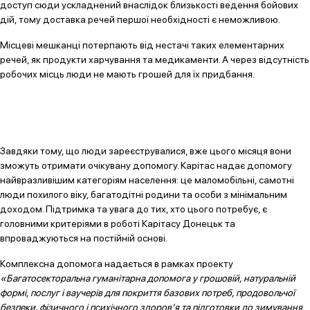
доступ сюди ускладнений внаслідок близькості ведення бойових
дій, тому доставка речей першої необхідності є неможливою.
Місцеві мешканці потерпають від нестачі таких елементарних
речей, як продукти харчування та медикаменти. А через відсутність
робочих місць люди не мають грошей для їх придбання.
Завдяки тому, що люди зареєструвалися, вже цього місяця вони
зможуть отримати очікувану допомогу. Карітас надає допомогу
найвразливішим категоріям населення: це маломобільні, самотні
люди похилого віку, багатодітні родини та особи з мінімальним
доходом. Підтримка та увага до тих, хто цього потребує, є
головними критеріями в роботі Карітасу Донецьк та
впроваджуються на постійній основі.
Комплексна допомога надається в рамках проекту
«Багатосекторальна гуманітарна допомога у грошовій, натуральній
формі, послуг і ваучерів для покриття базових потреб, продовольчої
безпеки, фізичного і психічного здоров’я та підготовки до зимування