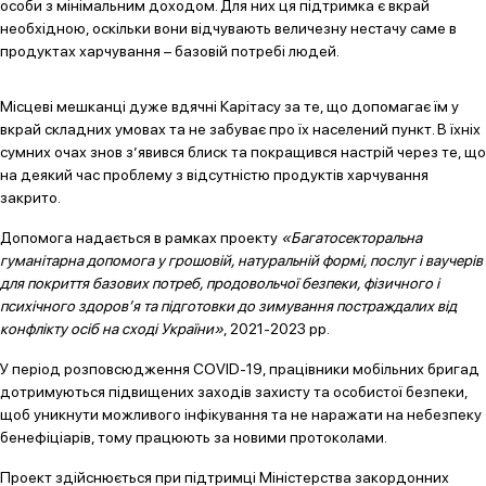
особи з мінімальним доходом. Для них ця підтримка є вкрай
необхідною, оскільки вони відчувають величезну нестачу саме в
продуктах харчування – базовій потребі людей.
Місцеві мешканці дуже вдячні Карітасу за те, що допомагає їм у
вкрай складних умовах та не забуває про їх населений пункт. В їхніх
сумних очах знов з’явився блиск та покращився настрій через те, що
на деякий час проблему з відсутністю продуктів харчування
закрито.
Допомога надається в рамках проекту
«Багатосекторальна
гуманітарна допомога у грошовій, натуральній формі, послуг і ваучерів
для покриття базових потреб, продовольчої безпеки, фізичного і
психічного здоров’я та підготовки до зимування постраждалих від
конфлікту осіб на сході України»
, 2021-2023 рр.
У період розповсюдження COVID-19, працівники мобільних бригад
дотримуються підвищених заходів захисту та особистої безпеки,
щоб уникнути можливого інфікування та не наражати на небезпеку
бенефіціарів, тому працюють за новими протоколами.
Проект здійснюється при підтримці Міністерства закордонних