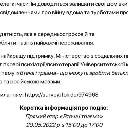
 нелегкі часи. Їм доводиться залишати свої домівк
 повідомленнями про війну вдома та турботами про
датність, яка в середньостроковій та
бляти навіть найважчі переживання.
найкращу підтримку, Міністерство з соціальних пи
літкової психіатрії/психотерапії Університетської 
а тему
«Втеча і травма– що можуть зробити батьк
ю та російською мовами.
ланням: https://survey.ifok.de/974968
Коротка інформація про подію:
Прямий етер «Втеча і травма»
20.05.2022 р. з 15:00 до 17:00