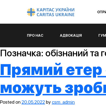
ОТР
ПРО НАС
АДВОКАЦІЯ
ГУМ
Позначка:
обізнаний та 
Прямий етер 
можуть зроб
Posted on
20.05.2022
by
csm_admin