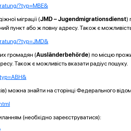
beratung/?typ=MBE&
жної міграції (
JMD – Jugendmigrationsdienst
)
ий пункт або ж повну адресу. Також є можливість
beratung/?typ=JMD&
них громадян (
Ausländerbehörde
) по місцю прож
ресу. Також є можливість вказати радіус пошуку.
/?typ=ABH&
сів) можна знайти на сторінці Федерального відомс
html
иланням (необхідно зареєструватися):
/