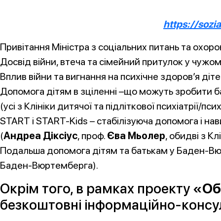
https://soz
Привітання Міністра з соціальних питань та охор
Досвід війни, втеча та сімейний притулок у чужому
Вплив війни та вигнання на психічне здоров’я діте
Допомога дітям в зціленні –що можуть зробити б
(усі з Клініки дитячої та підліткової психіатрії/пс
START і START-Kids – стабілізуюча допомога і нав
(
Андреа Діксіус
, проф.
Єва Мьолер
, обидві з Кл
Подальша допомога дітям та батькам у Баден-Вю
Баден-Вюртемберга).
Окрім того, в рамках проекту
«Об
безкоштовні інформаційно-консул