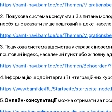
https://bamf-navi.bamf.de/de/Themen/Migrations
2. Пошукова система консультацій з питань молоді
необхідно вказати лише поштовий індекс, населен
https://bamf-navi.bamf.de/de/Themen/Migrations
3. Пошукова система відомства у справах інозем
поштовий індекс, населений пункт або ж повну ад
https://bamf-navi.bamf.de/de/Themen/Behoerden
4. Інформацію щодо інтергації (інтеграційних кур
https://www.bamf.de/RU/Startseite/startseite_node.
5.
Онлайн-консультації
можна отримати за пос
https://migration.onlineberatung-diakonie-baden.de