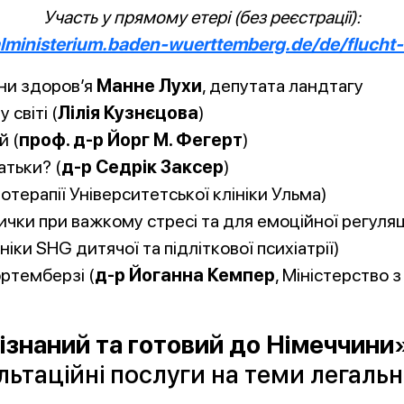
Участь у прямому етері (без реєстрації):
ialministerium.baden-wuerttemberg.de/de/flucht
они здоров’я
Манне Лухи
, депутата ландтагу
 світі (
Лілія Кузнєцова
)
й (
проф. д-р Йорг М. Фегерт
)
атьки? (
д-р Седрік Заксер
)
ихотерапії Університетської клініки Ульма)
ички при важкому стресі та для емоційної регуляц
ініки SHG дитячої та підліткової психіатрії)
ртемберзі (
д-р Йоганна Кемпер
, Міністерство 
ізнаний та готовий до Німеччини
ьтаційні послуги на теми легальн