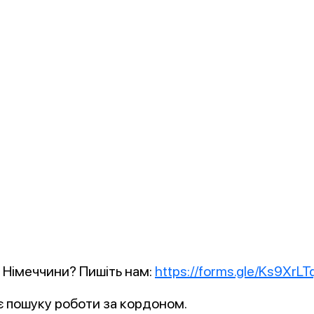
о Німеччини? Пишіть нам:
https://forms.gle/Ks9XrL
є пошуку роботи за кордоном.