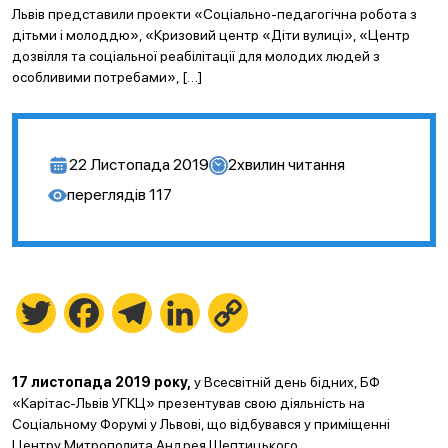
Львів представили проекти «Соціально-педагогічна робота з
дітьми і молоддю», «Кризовий центр «Діти вулиці», «Центр
дозвілля та соціальної реабілітації для молодих людей з
особливими потребами», […]
22 Листопада 2019
2
хвилин читання
переглядів
117
Twitter
Facebook
Telegram
LinkedIn
Copy
Link
17 листопада 2019 року,
у Всесвітній день бідних, БФ
«Карітас-Львів УГКЦ» презентував свою діяльність на
Соціальному Форумі у Львові, що відбувався у приміщенні
Центру Митрополита Андрея Шептицького.