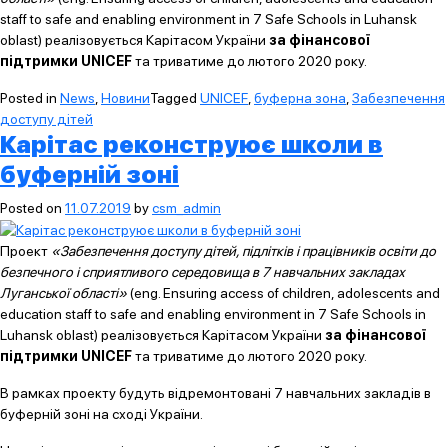
staff to safe and enabling environment in 7 Safe Schools in Luhansk
oblast) реалізовується Карітасом України
за фінансової
підтримки UNICEF
та триватиме до лютого 2020 року.
Posted in
News
,
Новини
Tagged
UNICEF
,
буферна зона
,
Забезпечення
доступу дітей
Карітас реконструює школи в
буферній зоні
Posted on
11.07.2019
by
csm_admin
Проект
«Забезпечення доступу дітей, підлітків і працівників освіти до
безпечного і сприятливого середовища в 7 навчальних закладах
Луганської області»
(eng. Ensuring access of children, adolescents and
education staff to safe and enabling environment in 7 Safe Schools in
Luhansk oblast) реалізовується Карітасом України
за фінансової
підтримки UNICEF
та триватиме до лютого 2020 року.
В рамках проекту будуть відремонтовані 7 навчальних закладів в
буферній зоні на сході України.