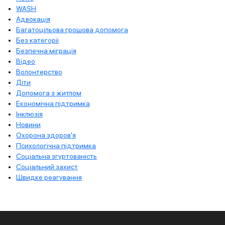
WASH
Адвокація
Багатоцільова грошова допомога
Без категорії
Безпечна міграція
Відео
Волонтерство
Діти
Допомога з житлом
Економічна підтримка
Інклюзія
Новини
Охорона здоров'я
Психологічна підтримка
Соціальна згуртованість
Соціальний захист
Швидке реагування