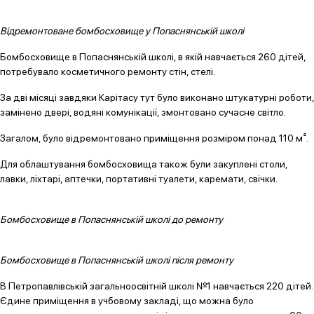
Відремонтоване бомбосховище у Попаснянській школі
Бомбосховище в Попаснянській школі, в якій навчається 260 дітей,
потребувало косметичного ремонту стін, стелі.
За дві місяці завдяки Карітасу тут було виконано штукатурні роботи,
замінено двері, водяні комунікації, змонтовано сучасне світло.
Загалом, було відремонтовано приміщення розміром понад 110 м².
Для облаштування бомбосховища також були закуплені столи,
лавки, ліхтарі, аптечки, портативні туалети, каремати, свічки.
Бомбосховище в Попаснянській школі до ремонту
Бомбосховище в Попаснянській школі після ремонту
В Петропавлівській загальноосвітній школі №1 навчається 220 дітей.
Єдине приміщення в учбовому закладі, що можна було