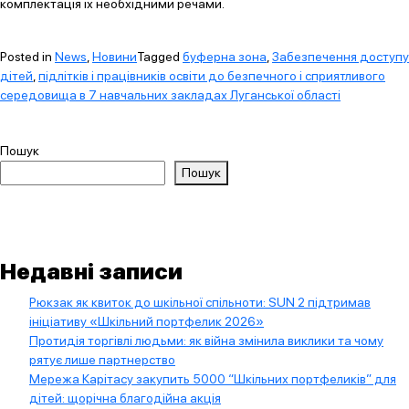
комплектація їх необхідними речами.
Posted in
News
,
Новини
Tagged
буферна зона
,
Забезпечення доступу
дітей
,
підлітків і працівників освіти до безпечного і сприятливого
середовища в 7 навчальних закладах Луганської області
Пошук
Пошук
Недавні записи
Рюкзак як квиток до шкільної спільноти: SUN 2 підтримав
ініціативу «Шкільний портфелик 2026»
Протидія торгівлі людьми: як війна змінила виклики та чому
рятує лише партнерство
Мережа Карітасу закупить 5000 “Шкільних портфеликів” для
дітей: щорічна благодійна акція