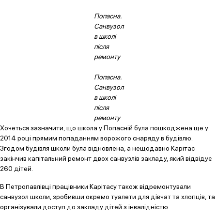
Попасна.
Санвузол
в школі
після
ремонту
Попасна.
Санвузол
в школі
після
ремонту
Хочеться зазначити, що школа у Попасній була пошкоджена ще у
2014 році прямим попаданням ворожого снаряду в будівлю.
Згодом будівля школи була відновлена, а нещодавно Карітас
закінчив капітальний ремонт двох санвузлів закладу, який відвідує
260 дітей.
В Петропавлівці працівники Карітасу також відремонтували
санвузол школи, зробивши окремо туалети для дівчат та хлопців, та
організували доступ до закладу дітей з інвалідністю.