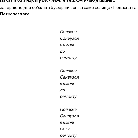
Наразі вже є перші результати діяльності благодійників –
завершено два об’єкти в буферній зоні, а саме селищах Попасна та
Петропавлівка.
Попасна.
Санвузол
в школі
до
ремонту
Попасна.
Санвузол
в школі
до
ремонту
Попасна.
Санвузол
в школі
після
ремонту