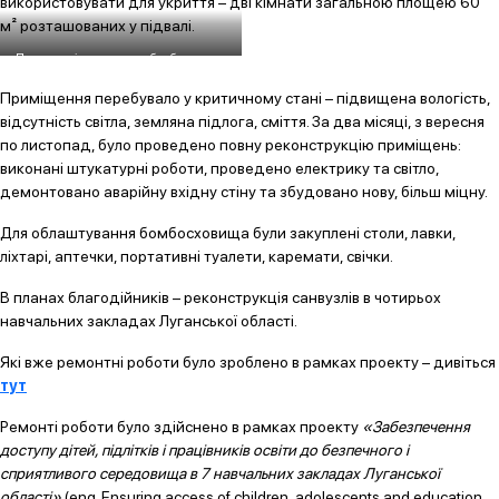
використовувати для укриття – дві кімнати загальною площею 60
м² розташованих у підвалі.
Петропавлівська школа, бомбосховище
після ремонту
Приміщення перебувало у критичному стані – підвищена вологість,
відсутність світла, земляна підлога, сміття. За два місяці, з вересня
по листопад, було проведено повну реконструкцію приміщень:
виконані штукатурні роботи, проведено електрику та світло,
демонтовано аварійну вхідну стіну та збудовано нову, більш міцну.
Для облаштування бомбосховища були закуплені столи, лавки,
ліхтарі, аптечки, портативні туалети, каремати, свічки.
В планах благодійників – реконструкція санвузлів в чотирьох
навчальних закладах Луганської області.
Які вже ремонтні роботи було зроблено в рамках проекту – дивіться
тут
Ремонті роботи було здійснено в рамках проекту
«Забезпечення
доступу дітей, підлітків і працівників освіти до безпечного і
сприятливого середовища в 7 навчальних закладах Луганської
області»
(eng. Ensuring access of children, adolescents and education