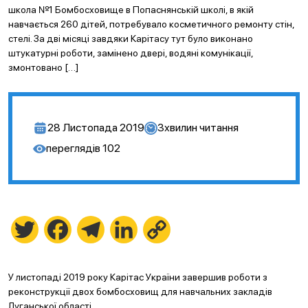
школа №1 Бомбосховище в Попаснянській школі, в якій
навчається 260 дітей, потребувало косметичного ремонту стін,
стелі. За дві місяці завдяки Карітасу тут було виконано
штукатурні роботи, замінено двері, водяні комунікації,
змонтовано […]
28 Листопада 2019
3
хвилин читання
переглядів
102
Twitter
Facebook
Telegram
LinkedIn
Copy
Link
У листопаді 2019 року Карітас України завершив роботи з
реконструкції двох бомбосховищ для навчальних закладів
Луганської області.