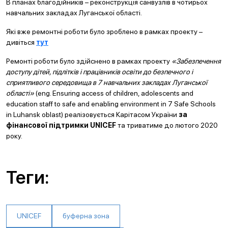
В планах благодійників – реконструкція санвузлів в чотирьох
навчальних закладах Луганської області.
Які вже ремонтні роботи було зроблено в рамках проекту –
дивіться
тут
Ремонті роботи було здійснено в рамках проекту
«Забезпечення
доступу дітей, підлітків і працівників освіти до безпечного і
сприятливого середовища в 7 навчальних закладах Луганської
області»
(eng. Ensuring access of children, adolescents and
education staff to safe and enabling environment in 7 Safe Schools
in Luhansk oblast) реалізовується Карітасом України
за
фінансової підтримки UNICEF
та триватиме до лютого 2020
року.
Теги:
UNICEF
буферна зона