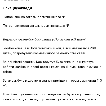
Локації/заклади
:
Попаснянська загальноосвітня школа №1
Петропавлівська загальноосвітня школа №1
Відремонтоване бомбосховище у Попаснянській школі
Бомбосховище в Попаснянській школі, в якій навчається 260
дітей, потребувало косметичного ремонту стін, стелі.
За дві місяці завдяки Карітасу тут було виконано штукатурні
роботи, замінено двері, водяні комунікації, змонтовано сучасне
світло.
Загалом, було відремонтовано приміщення розміром понад 110
м².
Для облаштування бомбосховища також були закуплені столи,
лавки, ліхтарі, аптечки, портативні туалети, каремати, свічки.