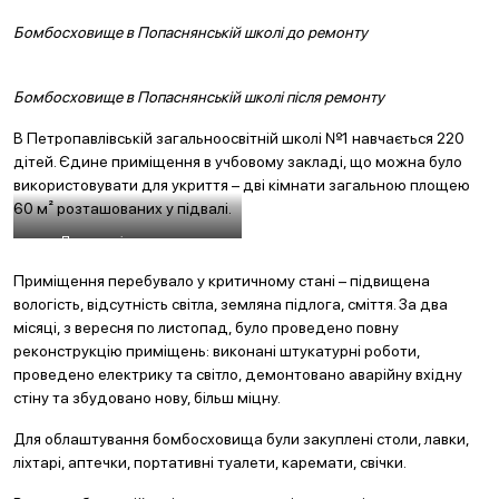
Бомбосховище в Попаснянській школі до ремонту
Бомбосховище в Попаснянській школі після ремонту
В Петропавлівській загальноосвітній школі №1 навчається 220
дітей. Єдине приміщення в учбовому закладі, що можна було
використовувати для укриття – дві кімнати загальною площею
60 м² розташованих у підвалі.
Петропавлівська школа,
бомбосховище після ремонту
Приміщення перебувало у критичному стані – підвищена
вологість, відсутність світла, земляна підлога, сміття. За два
місяці, з вересня по листопад, було проведено повну
реконструкцію приміщень: виконані штукатурні роботи,
проведено електрику та світло, демонтовано аварійну вхідну
стіну та збудовано нову, більш міцну.
Для облаштування бомбосховища були закуплені столи, лавки,
ліхтарі, аптечки, портативні туалети, каремати, свічки.