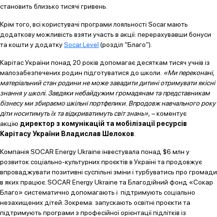
становить близько тисячі гривень.
Крім того, всі користувачі програми лояльності Socar мають
додаткову можливість взяти участь в акції: перерахувавши бонуси
та кошти у додатку
Socar Level
(розділ “Благо”).
Карітас України понад 20 років допомагає десяткам тисяч учнів із
малозабезпечених родин підготуватися до школи.
«Ми переконані,
матеріальний стан родини не може завадити дитині отримувати якісні
знання у школі. Завдяки небайдужим громадянам та представникам
бізнесу ми збираємо шкільні портфелики. Впродовж навчального року
діти носитимуть їх та відкриватимуть світ знань»,
– коментує
акцію
директор з комунікацій та мобілізації ресурсів
Карітасу України Владислав Шелоков
.
Компанія SOCAR Energy Ukraine інвестувала понад $6 млн у
розвиток соціально-культурних проєктів в Україні та продовжує
впроваджувати позитивні суспільні зміни і турбуватись про громади
в яких працює. SOCAR Energy Ukraine та Благодійний фонд «Сокар
Благо» систематично допомагають і підтримують соціально
незахищених дітей. Зокрема: запускають освітні проєкти та
підтримують програми з професійної орієнтації підлітків із