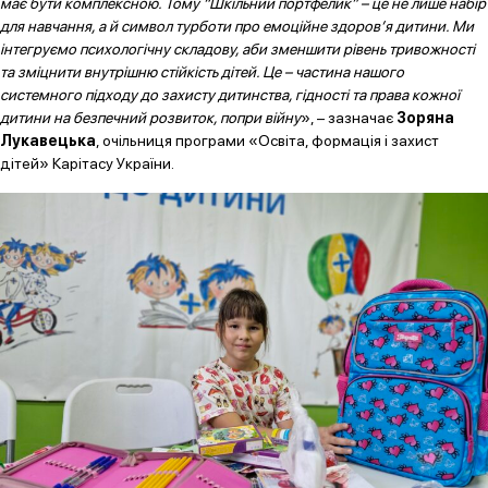
має бути комплексною. Тому “Шкільний портфелик” – це не лише набір
для навчання, а й символ турботи про емоційне здоров’я дитини. Ми
інтегруємо психологічну складову, аби зменшити рівень тривожності
та зміцнити внутрішню стійкість дітей. Це – частина нашого
системного підходу до захисту дитинства, гідності та права кожної
дитини на безпечний розвиток, попри війну
», – зазначає
Зоряна
Лукавецька
, очільниця програми «Освіта, формація і захист
дітей» Карітасу України.