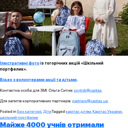
Ілюстративні фото
із тогорічних акцій «Шкільний
портфелик».
Відео з волонтерами акції та дітьми
.
Контактна особа для ЗМІ: Ольга Ситнік
osytnik@caritas
.
Для запитів корпоративних партнерів:
partners@caritas.ua
.
Posted in
Без категорії
,
Діти
Tagged
карітас дітям
,
Карітас України
,
шкільний портфелик
Майже 4000 учнів отримали