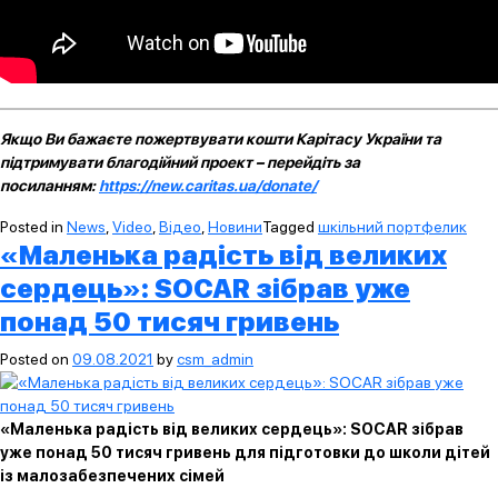
Якщо Ви бажаєте пожертвувати кошти Карітасу України та
підтримувати благодійний проект – перейдіть за
посиланням:
https://new.caritas.ua/donate/
Posted in
News
,
Video
,
Відео
,
Новини
Tagged
шкільний портфелик
«Маленька радість від великих
сердець»: SOCAR зібрав уже
понад 50 тисяч гривень
Posted on
09.08.2021
by
csm_admin
«Маленька радість від великих сердець»: SOCAR зібрав
уже понад 50 тисяч гривень для підготовки до школи дітей
із малозабезпечених сімей