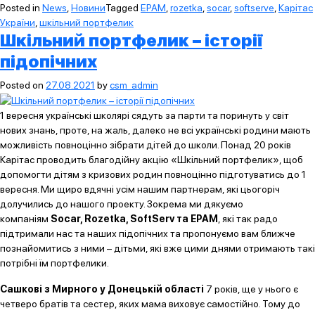
Posted in
News
,
Новини
Tagged
EPAM
,
rozetka
,
socar
,
softserve
,
Карітас
України
,
шкільний портфелик
Шкільний портфелик – історії
підопічних
Posted on
27.08.2021
by
csm_admin
1 вересня українські школярі сядуть за парти та поринуть у світ
нових знань, проте, на жаль, далеко не всі українські родини мають
можливість повноцінно зібрати дітей до школи. Понад 20 років
Карітас проводить благодійну акцію «Шкільний портфелик», щоб
допомогти дітям з кризових родин повноцінно підготуватись до 1
вересня. Ми щиро вдячні усім нашим партнерам, які цьогоріч
долучились до нашого проекту. Зокрема ми дякуємо
компаніям
Socar, Rozetka, SoftServ та EPAM
, які так радо
підтримали нас та наших підопічних та пропонуємо вам ближче
познайомитись з ними – дітьми, які вже цими днями отримають такі
потрібні їм портфелики.
Сашкові з Мирного у Донецькій області
7 років, ще у нього є
четверо братів та сестер, яких мама виховує самостійно. Тому до