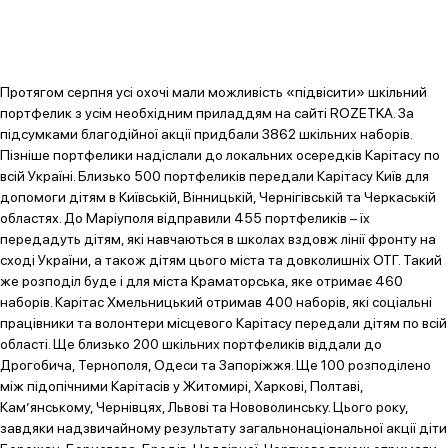
Протягом серпня усі охочі мали можливість «підвісити» шкільний
портфелик з усім необхідним приладдям на сайті ROZETKA. За
підсумками благодійної акції придбали 3862 шкільних наборів.
Пізніше портфелики надіслали до локальних осередків Карітасу по
всій Україні. Близько 500 портфеликів передали Карітасу Київ для
допомоги дітям в Київській, Вінницькій, Чернігівській та Черкаській
областях. До Маріуполя відправили 455 портфеликів – їх
передадуть дітям, які навчаються в школах вздовж лінії фронту на
сході України, а також дітям цього міста та довколишніх ОТГ. Такий
же розподіл буде і для міста Краматорська, яке отримає 460
наборів. Карітас Хмельницький отримав 400 наборів, які соціальні
працівники та волонтери місцевого Карітасу передали дітям по всій
області. Ще близько 200 шкільних портфеликів віддали до
Дрогобича, Тернополя, Одеси та Запоріжжя. Ще 100 розподілено
між підопічними Карітасів у Житомирі, Харкові, Полтаві,
Кам’янському, Чернівцях, Львові та Нововолинську. Цього року,
завдяки надзвичайному результату загальнонаціональної акції діти