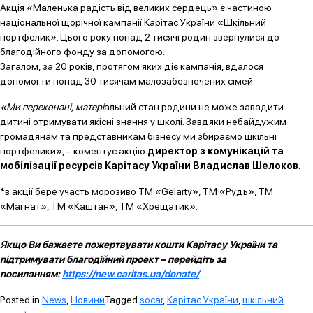
Акція «Маленька радість від великих сердець» є частиною
національної щорічної кампанії Карітас України «Шкільний
портфелик». Цього року понад 2 тисячі родин звернулися до
благодійного фонду за допомогою.
Загалом, за 20 років, протягом яких діє кампанія, вдалося
допомогти понад 30 тисячам малозабезпечених сімей.
«Ми переконані, матері
альний стан родини не може завадити
дитині отримувати якісні знання у школі. Завдяки небайдужим
громадянам та представникам бізнесу ми збираємо шкільні
портфелики», – коментує акцію
директор з комунікацій та
мобілізації ресурсів Карітасу України Владислав Шелоков
.
*в акції бере участь морозиво ТМ «Gelarty», ТМ «Рудь», ТМ
«Магнат», ТМ «Каштан», ТМ «Хрещатик».
Якщо Ви бажаєте пожертвувати кошти Карітасу України та
підтримувати благодійний проект – перейдіть за
посиланням:
https://new.caritas.ua/donate/
Posted in
News
,
Новини
Tagged
socar
,
Карітас України
,
шкільний