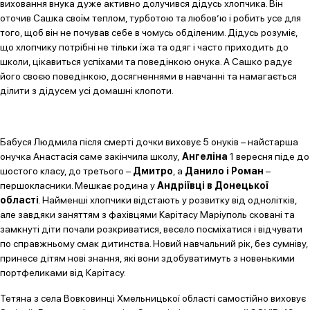
виховання внука дуже активно долучився дідусь хлопчика. Він
оточив Сашка своїм теплом, турботою та любов’ю і робить усе для
того, щоб він не почував себе в чомусь обділеним. Дідусь розуміє,
що хлопчику потрібні не тільки їжа та одяг і часто приходить до
школи, цікавиться успіхами та поведінкою онука. А Сашко радує
його своєю поведінкою, досягненнями в навчанні та намагається
ділити з дідусем усі домашні клопоти.
Бабуся Людмила після смерті дочки виховує 5 онуків – найстарша
онучка Анастасія саме закінчила школу,
Ангеліна
1 вересня піде до
шостого класу, до третього –
Дмитро
, а
Данило і Роман
–
першокласники. Мешкає родина у
Андріївці в Донецької
області
. Найменші хлопчики відстають у розвитку від однолітків,
але завдяки заняттям з фахівцями Карітасу Маріуполь сковані та
замкнуті діти почали розкриватися, весело посміхатися і відчувати
по справжньому смак дитинства. Новий навчальний рік, без сумніву,
принесе дітям нові знання, які вони здобуватимуть з новенькими
портфеликами від Карітасу.
Тетяна з села Вовковинці Хмельницької області самостійно виховує