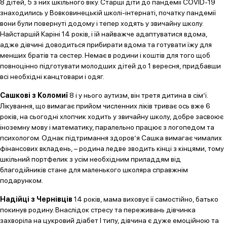
8 дітей, 5 з них шкільного віку. Старші діти до пандемії COVID-19
знаходились у Вовковинецькій школі-інтернаті, початку пандемії
вони були повернуті додому і тепер ходять у звичайну школу.
Найстаршій Каріні 14 років, і їй найважче адаптуватися вдома,
адже дівчині доводиться прибирати вдома та готувати їжу для
менших братів та сестер. Немає в родини і коштів для того щоб
повноцінно підготувати молодших дітей до 1 вересня, придбавши
всі необхідні канцтовари і одяг.
Сашкові з Коломиї
8 і у нього аутизм, він третя дитина в сім’ї.
Лікування, що вимагає прийом численних ліків триває ось вже 6
років, на сьогодні хлопчик ходить у звичайну школу, добре засвоює
іноземну мову і математику, паралельно працює з логопедом та
психологом. Однак підтримання здоров’я Сашка вимагає чималих
фінансових вкладень, – родина ледве зводить кінці з кінцями, тому
шкільний портфелик з усім необхідним приладдям від
благодійників стане для маленького школяра справжнім
подарунком.
Надійці з Чернівців
14 років, мама виховує її самостійно, батько
покинув родину. Внаслідок стресу та переживань дівчинка
захворіла на цукровий діабет І типу, дівчина є дуже емоційною та