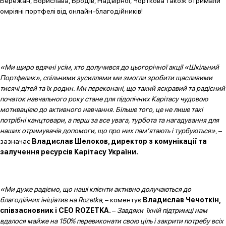
Бережан, Борислава, Бродів, Надвірної, Чорткова також отримали
омріяні портфелі від онлайн-благодійників!
«Ми щиро вдячні усім, хто долучився до цьогорічної акції «Шкільний
Портфелик», спільними зусиллями ми змогли зробити щасливими
тисячі дітей та їх родин. Ми переконані, що такий яскравий та радісний
початок навчального року стане для підопічних Карітасу чудовою
мотивацією до активного навчання. Більше того, це не лише такі
потрібні канцтовари, а перш за все увага, турбота та нагадування для
наших отримувачів допомоги, що про них пам’ятають і турбуються»
, –
зазначає
Владислав Шелоков, директор з комунікації та
залучення ресурсів Карітасу України.
«Ми дуже радіємо, що наші клієнти активно долучаються до
благодійних ініціатив на Rozetka
, – коментує
Владислав Чечоткін,
співзасновник і CEO ROZETKA.
–
Завдяки їхній підтримці нам
вдалося майже на 150% перевиконати свою ціль і закрити потребу всіх