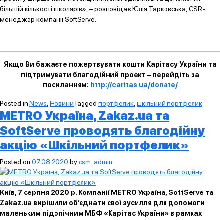
більшій кількості школярів», – розповідає Юлія Тарковська, CSR-
менеджер компанії SoftServe.
Якщо Ви бажаєте пожертвувати кошти Карітасу України та
підтримувати благодійний проект – перейдіть за
посиланням:
http://caritas.ua/donate/
Posted in
News
,
Новини
Tagged
портфелик
,
шкільний портфелик
METRO Україна, Zakaz.ua та
SoftServe проводять благодійну
акцію «Шкільний портфелик»
Posted on
07.08.2020
by
csm_admin
Київ, 7 серпня 2020 р. Компанії METRO Україна, SoftServe та
Zakaz.ua вирішили об’єднати свої зусилля для допомоги
маленьким підопічним МБФ «Карітас України» в рамках