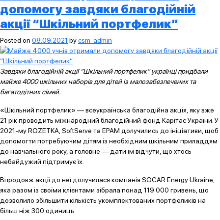
допомогу завдяки благодійній
акції “Шкільний портфелик”
Posted on
08.09.2021
by
csm_admin
Завдяки благодійній акції “Шкільний портфелик” українці придбали
майже 4000 шкільних наборів для дітей із малозабезпечених та
багатодітних сімей.
«Шкільний портфелик» — всеукраїнська благодійна акція, яку вже
21 рік проводить міжнародний благодійний фонд Карітас України. У
2021-му ROZETKA, SoftServe та EPAM долучились до ініціативи, щоб
допомогти потребуючим дітям із необхідним шкільним приладдям
до навчального року, а головне — дати їм відчути, що хтось
небайдужий підтримує їх.
Впродовж акції до неї долучилася компанія SOCAR Energy Ukraine,
яка разом із своїми клієнтами зібрала понад 119 000 гривень, що
дозволило збільшити кількість укомплектованих портфеликів на
більш ніж 300 одиниць.