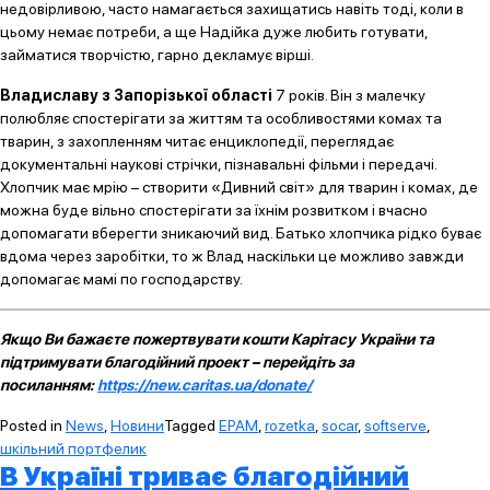
недовірливою, часто намагається захищатись навіть тоді, коли в
цьому немає потреби, а ще Надійка дуже любить готувати,
займатися творчістю, гарно декламує вірші.
Владиславу з Запорізької області
7 років. Він з малечку
полюбляє спостерігати за життям та особливостями комах та
тварин, з захопленням читає енциклопедії, переглядає
документальні наукові стрічки, пізнавальні фільми і передачі.
Хлопчик має мрію – створити «Дивний світ» для тварин і комах, де
можна буде вільно спостерігати за їхнім розвитком і вчасно
допомагати вберегти зникаючий вид. Батько хлопчика рідко буває
вдома через заробітки, то ж Влад наскільки це можливо завжди
допомагає мамі по господарству.
Якщо Ви бажаєте пожертвувати кошти Карітасу України та
підтримувати благодійний проект – перейдіть за
посиланням:
https://new.caritas.ua/donate/
Posted in
News
,
Новини
Tagged
EPAM
,
rozetka
,
socar
,
softserve
,
шкільний портфелик
В Україні триває благодійний