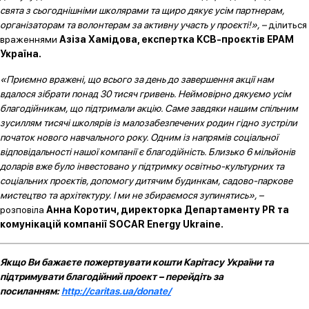
свята з сьогоднішніми школярами та щиро дякує усім партнерам,
організаторам та волонтерам за активну участь у проєкті!», –
ділиться
враженнями
Азіза Хамідова, експертка КСВ-проєктів ЕРАМ
Україна.
«Приємно вражені, що всього за день до завершення акції нам
вдалося зібрати понад 30 тисяч гривень. Неймовірно дякуємо усім
благодійникам, що підтримали акцію. Саме завдяки нашим спільним
зусиллям тисячі школярів із малозабезпечених родин гідно зустріли
початок нового навчального року. Одним із напрямів соціальної
відповідальності нашої компанії є благодійність. Близько 6 мільйонів
доларів вже було інвестовано у підтримку освітньо-культурних та
соціальних проєктів, допомогу дитячим будинкам, садово-паркове
мистецтво та архітектуру. І ми не збираємося зупинятись», –
розповіла
Анна Коротич, директорка Департаменту PR та
комунікацій компанії SOCAR Energy Ukraine.
Якщо Ви бажаєте пожертвувати кошти Карітасу України та
підтримувати благодійний проект – перейдіть за
посиланням:
http://caritas.ua/donate/