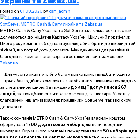
Україна та Zakaz.ua.
Posted on
01.09.2020
by
csm_admin
METRO Cash & Carry Україна та SoftServe вже кілька років поспіль
долучаються до ініціатив Карітасу України “Шкільний портфелик”.
Цього року компанії об’єднали зусилля, аби зібрати до школи дітей
зі сімей, що потребують допомоги. Майданчиком для реалізації
благодійної кампанії став сервіс доставки онлайн-замовлень
Zakaz.ua
.
Для участі в акції потрібно було у кілька кліків придбати один з
трьох благодійних комплектів з необхідним шкільним приладдям
за спеціальною ціною. За тиждень
до акції долучилися 267
людей
, які придбали стільки ж портфелів для школярів. Участь у
благодійній ініціативі взяли як працівники SoftServe, так і всі охочі
допомогти.
Також компанія METRO Cash & Carry Україна власним коштом
сформувала
1700 додаткових наборів
, які вони передали
школярам. Окрім цього, компанія пожертвувала по
50 наборів для
Карітас Тернопіль та Карітас Нововолинськ
, які не брали участі