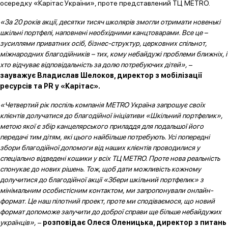
осередку «Карітас України», проте представлений ТЦ METRO.
«За 20 років акції, десятки тисяч школярів змогли отримати новенькі
шкільні портфелі, наповнені необхідними канцтоварами. Все це –
зусиллями приватних осіб, бізнес-структур, церковних спільнот,
міжнародних благодійників – тих, кому небайдужі проблеми ближніх, і
хто відчуває відповідальність за долю потребуючих дітей»,
–
зауважує Владислав Шелоков, директор з мобілізації
ресурсів та PR у «Карітас».
«Четвертий рік поспіль компанія METRO Україна запрошує своїх
клієнтів долучатися до благодійної ініціативи «Шкільний портфелик»,
метою якої є збір канцелярського приладдя для подальшої його
передачі тим дітям, які цього найбільше потребують. Усі попередні
збори благодійної допомоги від наших клієнтів проводилися у
спеціально відведені кошики у всіх ТЦ METRO. Проте нова реальність
спонукає до нових рішень. Тож, щоб дати можливість кожному
долучитися до благодійної акції «Збери шкільний портфелик» з
мінімальним особистісним контактом, ми запропонували онлайн-
формат. Це наш пілотний проект, проте ми сподіваємося, що новий
формат допоможе залучити до доброї справи ще більше небайдужих
українців»,
–
розповідає Олеся
Оленицька,
директор з питань