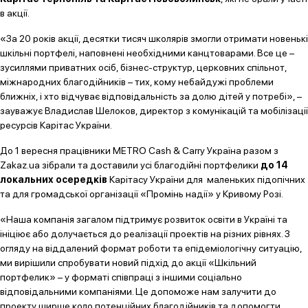
в акції.
«За 20 років акції, десятки тисяч школярів змогли отримати новенькі
шкільні портфелі, наповнені необхідними канцтоварами. Все це –
зусиллями приватних осіб, бізнес-структур, церковних спільнот,
міжнародних благодійників – тих, кому небайдужі проблеми
ближніх, і хто відчуває відповідальність за долю дітей у потребі», –
зауважує Владислав Шелоков, директор з комунікацій та мобілізації
ресурсів Карітас України.
До 1 вересня працівники METRO Cash & Carry Україна разом з
Zakaz.ua зібрали та доставили усі благодійні портфелики
до 14
локальних осередків
Карітасу України для маленьких підопічних
та для громадської організації «Промінь надії» у Кривому Розі.
«Наша компанія загалом підтримує розвиток освіти в Україні та
ініціює або долучається до реалізації проектів на різних рівнях. З
огляду на віддалений формат роботи та епідеміологічну ситуацію,
ми вирішили спробувати новий підхід до акції «Шкільний
портфелик» – у форматі співпраці з іншими соціально
відповідальними компаніями. Це допоможе нам залучити до
проекту ширше коло потенційних благодійників та допомогти