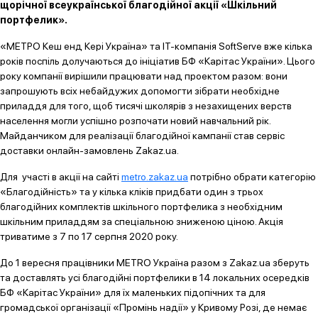
щорічної всеукраїнської благодійної акції «Шкільний
портфелик».
«МЕТРО Кеш енд Кері Україна» та IT-компанія SoftServe вже кілька
років поспіль долучаються до ініціатив БФ «Карітас України». Цього
року компанії вирішили працювати над проектом разом: вони
запрошують всіх небайдужих допомогти зібрати необхідне
приладдя для того, щоб тисячі школярів з незахищених верств
населення могли успішно розпочати новий навчальний рік.
Майданчиком для реалізації благодійної кампанії став сервіс
доставки онлайн-замовлень Zakaz.ua.
Для участі в акції на сайті
metro.zakaz.ua
потрібно обрати категорію
«Благодійність» та у кілька кліків придбати один з трьох
благодійних комплектів шкільного портфелика з необхідним
шкільним приладдям за спеціальною зниженою ціною. Акція
триватиме з 7 по 17 серпня 2020 року.
До 1 вересня працівники МЕTRO Україна разом з Zakaz.ua зберуть
та доставлять усі благодійні портфелики в 14 локальних осередків
БФ «Карітас України» для їх маленьких підопічних та для
громадської організації «Промінь надії» у Кривому Розі, де немає