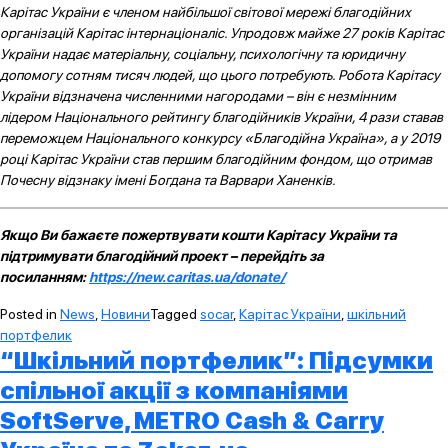
Карітас України є членом найбільшої світової мережі благодійних
організацій Карітас інтернаціоналіс. Упродовж майже 27 років Карітас
України надає матеріальну, соціальну, психологічну та юридичну
допомогу сотням тисяч людей, що цього потребують. Робота Карітасу
України відзначена численними нагородами – він є незмінним
лідером Національного рейтингу благодійників України, 4 рази ставав
переможцем Національного конкурсу «Благодійна Україна», а у 2019
році Карітас України став першим благодійним фондом, що отримав
Почесну відзнаку імені Богдана та Варвари Ханенків.
Якщо Ви бажаєте пожертвувати кошти Карітасу України та
підтримувати благодійний проект – перейдіть за
посиланням:
https://new.caritas.ua/donate/
Posted in
News
,
Новини
Tagged
socar
,
Карітас України
,
шкільний
портфелик
“Шкільний портфелик”: Підсумки
спільної акції з компаніями
SoftServe, METRO Cash & Carry