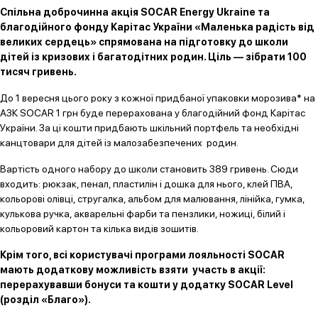
Спільна доброчинна акція SOCAR Energy Ukraine та
благодійного фонду Карітас України «Маленька радість від
великих сердець» спрямована на підготовку до школи
дітей із кризових і багатодітних родин. Ціль — зібрати 100
тисяч гривень.
До 1 вересня цього року з кожної придбаної упаковки морозива* на
АЗК SOCAR 1 грн буде перерахована у благодійний фонд Карітас
України. За ці кошти придбають шкільний портфель та необхідні
канцтовари для дітей із малозабезпечених родин.
Вартість одного набору до школи становить 389 гривень. Сюди
входить: рюкзак, пенал, пластилін і дошка для нього, клей ПВА,
кольорові олівці, стругалка, альбом для малювання, лінійка, гумка,
кулькова ручка, акварельні фарби та пензлики, ножиці, білий і
кольоровий картон та кілька видів зошитів.
Крім того, всі користувачі програми лояльності SOCAR
мають додаткову можливість взяти участь в акції:
перерахувавши бонуси та кошти у додатку SOCAR Level
(розділ «Благо»).