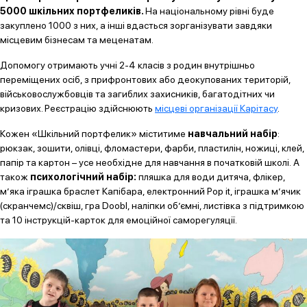
5000 шкільних портфеликів.
На національному рівні буде
закуплено 1000 з них, а інші вдасться зорганізувати завдяки
місцевим бізнесам та меценатам.
Допомогу отримають учні 2-4 класів з родин внутрішньо
переміщених осіб, з прифронтових або деокупованих територій,
військовослужбовців та загиблих захисників, багатодітних чи
кризових. Реєстрацію здійснюють
місцеві організації Карітасу
.
Кожен «Шкільний портфелик» міститиме
навчальний набір
:
рюкзак, зошити, олівці, фломастери, фарби, пластилін, ножиці, клей,
папір та картон – усе необхідне для навчання в початковій школі.
А
також
психологічний набір:
пляшка для води дитяча, флікер,
м’яка іграшка браслет Капібара, електронний Pop it, іграшка м’ячик
(скранчемс)/сквіш, гра Doobl, наліпки об’ємні, листівка з підтримкою
та 10 інструкцій-карток для емоційної саморегуляції.