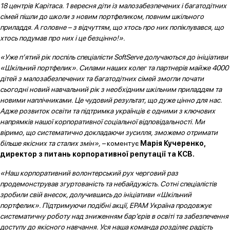
18 центрів Карітаса. 1 вересня діти із малозабезпечених і багатодітних
сімей пішли до школи з новим портфеликом, повним шкільного
приладдя. А головне – з відчуттям, що хтось про них попіклувався, що
хтось подумав про них і це безцінно!».
«Уже п’ятий рік поспіль спеціалісти SoftServe долучаються до ініціативи
«Шкільний портфелик». Силами наших колег та партнерів майже 4000
дітей з малозабезпечених та багатодітних сімей змогли почати
сьогодні новий навчальний рік з необхідним шкільним приладдям та
новими наплічниками. Це чудовий результат, що дуже цінно для нас.
Адже розвиток освіти та підтримка українців є одними з ключових
напрямків нашої корпоративної соціальної відповідальності. Ми
віримо, що систематично докладаючи зусилля, зможемо отримати
більше якісних та сталих змін», –
коментує
Марія Кучеренко,
директор з питань корпоративної репутації та КСВ.
«Наш корпоративний волонтерський рух черговий раз
продемонстрував згуртованість та небайдужість. Сотні спеціалістів
зробили свій внесок, долучившись до ініціативи «Шкільний
портфелик». Підтримуючи подібні акції, ЕРАМ Україна продовжує
систематичну роботу над зниженням бар’єрів в освіті та забезпечення
доступу до якісного навчання. Уся наша команда розділяє радість