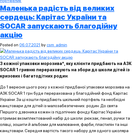
портфелик
Маленька радість від великих
сердець: Карітас України та
SOCAR запускають благодійну
акцію
Posted on
06.07.2021
by
csm_admin
З кожної упаковки морозива*, яку клієнти придбають на АЗК
SOCAR 1 гривню перераховують на збори до школи дітей із
кризових і багатодітних родин
.
До 1 вересня цього року з кожної придбаної упаковки морозива на
АЗК SOCAR 1 грн буде перерахована у благодійний фонд Карітас
України. За ці кошти придбають шкільний портфель та необхідні
канцтовари для дітей із малозабезпечених родин. До свята
Першого дзвоника кожен із підопічних фонду Карітас України
отримає вкомплектований набір до школи: рюкзак, пенал, ручки та
олівці, зошити й альбоми для малювання, фарби, пластилін та інші
канцтовари. Середня вартість такого набору для одного школяра