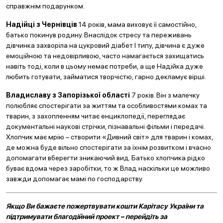
справжнім подарунком.
Надійці з Чернівців
14 років, мама виховує її самостійно,
батько покинув родину. Внаслідок стресу та переживань
дівчинка захворіла на цукровий діабет І типу, дівчина є дуже
емоційною та недовірливою, часто намагається захищатись
навіть тоді, коли в цьому немає потреби, а ще Надійка дуже
любить готувати, займатися творчістю, гарно декламує вірші.
Владиславу з Запорізької області
7 років. Він з малечку
полюбляє спостерігати за життям та особливостями комах та
тварин, з захопленням читає енциклопедії, переглядає
документальні наукові стрічки, пізнавальні фільми і передачі.
Хлопчик має мрію – створити «Дивний світ» для тварин і комах,
де можна буде вільно спостерігати за їхнім розвитком і вчасно
допомагати вберегти зникаючий вид. Батько хлопчика рідко
буває вдома через заробітки, то ж Влад наскільки це можливо
завжди допомагає мамі по господарству.
Якщо Ви бажаєте пожертвувати кошти Карітасу України та
підтримувати благодійний проект – перейдіть за