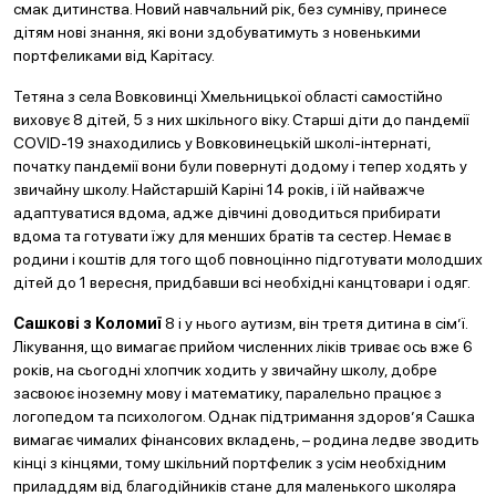
смак дитинства. Новий навчальний рік, без сумніву, принесе
дітям нові знання, які вони здобуватимуть з новенькими
портфеликами від Карітасу.
Тетяна з села Вовковинці Хмельницької області самостійно
виховує 8 дітей, 5 з них шкільного віку. Старші діти до пандемії
COVID-19 знаходились у Вовковинецькій школі-інтернаті,
початку пандемії вони були повернуті додому і тепер ходять у
звичайну школу. Найстаршій Каріні 14 років, і їй найважче
адаптуватися вдома, адже дівчині доводиться прибирати
вдома та готувати їжу для менших братів та сестер. Немає в
родини і коштів для того щоб повноцінно підготувати молодших
дітей до 1 вересня, придбавши всі необхідні канцтовари і одяг.
Сашкові з Коломиї
8 і у нього аутизм, він третя дитина в сім’ї.
Лікування, що вимагає прийом численних ліків триває ось вже 6
років, на сьогодні хлопчик ходить у звичайну школу, добре
засвоює іноземну мову і математику, паралельно працює з
логопедом та психологом. Однак підтримання здоров’я Сашка
вимагає чималих фінансових вкладень, – родина ледве зводить
кінці з кінцями, тому шкільний портфелик з усім необхідним
приладдям від благодійників стане для маленького школяра