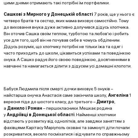
цими днями отримають такі потрібні їм портфелики.
Сашкові з Мирного у Донецькій області
7 років, ще у нього є
четверо братів та сестер, яких мама виховує самостійно. Тому
до виховання внука дуже активно долучився дідусь хлопчика.
Він оточив Сашка своїм теплом, турботою та любов’ю і робить
усе для того, щоб він не почував себе в чомусь обділеним.
Дідусь розуміє, що хлопчику потрібні не тільки їжа та одяг і
часто приходить до школи, цікавиться успіхами та поведінкою
онука. А Сашко радує його своєю поведінкою, досягненнями в
навчанні та намагається ділити з дідусем усі домашні клопоти.
Бабуся Людмила після смерті дочки виховує 5 онуків –
найстарша онучка Анастасія саме закінчила школу,
Ангеліна
1
вересня піде до шостого класу, до третього –
Дмитро
,
а
Данило і Роман
– першокласники. Мешкає родина
у
Андріївці в Донецької області
. Найменші хлопчики
відстають у розвитку від однолітків, але завдяки заняттям з
фахівцями Карітасу Маріуполь сковані та замкнуті діти почали
розкриватися, весело посміхатися і відчувати по справжньому