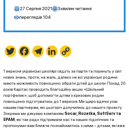
27 Серпня 2021
3
хвилин читання
переглядів
104
Twitter
Facebook
Telegram
LinkedIn
Copy
Link
1 вересня українські школярі сядуть за парти та поринуть у світ
нових знань, проте, на жаль, далеко не всі українські родини
мають можливість повноцінно зібрати дітей до школи. Понад 20
років Карітас проводить благодійну акцію «Шкільний
портфелик», щоб допомогти дітям з кризових родин
повноцінно підготуватись до 1 вересня. Ми щиро вдячні усім
нашим партнерам, які цьогоріч долучились до нашого проекту.
Зокрема ми дякуємо компаніям
Socar, Rozetka, SoftServ та
EPAM
, які так радо підтримали нас та наших підопічних та
пропонуємо вам ближче познайомитись з ними – дітьми, які вже