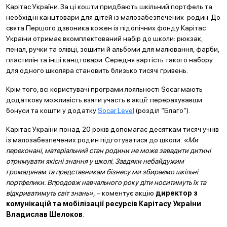
Карітас України. За ці кошти придбають шкільний портфель та
необхідні канцтовари для дітей із малозабезпечених родин. До
свята Першого дзвоника кожен із підопічних фонду Карітас
України отримає вкомплектований набір до школи: рюкзак,
пенал, ручки та олівці, зошити й альбоми для малювання, фарби,
пластилін та інші канцтовари. Середня вартість такого набору
для одного школяра становить близько тисячі гривень.
Крім того, всі користувачі програми лояльності Socar мають
додаткову можливість взяти участь в акції: перерахувавши
бонуси та кошти у додатку
Socar Level
(розділ “Благо”).
Карітас України понад 20 років допомагає десяткам тисяч учнів
із малозабезпечених родин підготуватися до школи.
«Ми
переконані, матеріальний стан родини не може завадити дитині
отримувати якісні знання у школі. Завдяки небайдужим
громадянам та представникам бізнесу ми збираємо шкільні
портфелики. Впродовж навчального року діти носитимуть їх та
відкриватимуть світ знань»,
– коментує акцію
директор з
комунікацій та мобілізації ресурсів Карітасу України
Владислав Шелоков
.