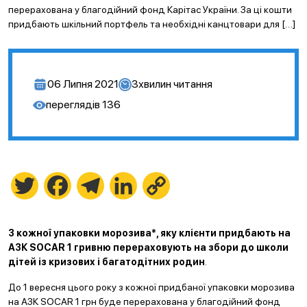
перерахована у благодійний фонд Карітас України. За ці кошти
придбають шкільний портфель та необхідні канцтовари для […]
06 Липня 2021
3
хвилин читання
переглядів
136
Twitter
Facebook
Telegram
LinkedIn
Copy
Link
З кожної упаковки морозива*, яку клієнти придбають на
АЗК SOCAR 1 гривню перераховують на збори до школи
дітей із кризових і багатодітних родин
.
До 1 вересня цього року з кожної придбаної упаковки морозива
на АЗК SOCAR 1 грн буде перерахована у благодійний фонд