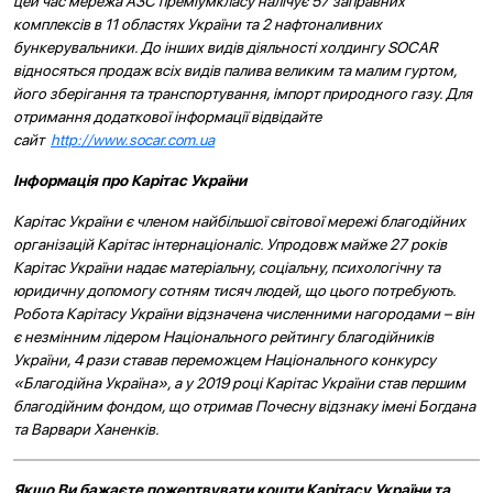
цей час мережа АЗС преміумкласу налічує 57 заправних
комплексів в 11 областях України та 2 нафтоналивних
бункерувальники. До інших видів діяльності холдингу SOCAR
відносяться продаж всіх видів палива великим та малим гуртом,
його зберігання та транспортування, імпорт природного газу. Для
отримання додаткової інформації відвідайте
сайт
http://www.socar.com.ua
Інформація про Карітас України
Карітас України є членом найбільшої світової мережі благодійних
організацій Карітас інтернаціоналіс. Упродовж майже 27 років
Карітас України надає матеріальну, соціальну, психологічну та
юридичну допомогу сотням тисяч людей, що цього потребують.
Робота Карітасу України відзначена численними нагородами – він
є незмінним лідером Національного рейтингу благодійників
України, 4 рази ставав переможцем Національного конкурсу
«Благодійна Україна», а у 2019 році Карітас України став першим
благодійним фондом, що отримав Почесну відзнаку імені Богдана
та Варвари Ханенків.
Якщо Ви бажаєте пожертвувати кошти Карітасу України та