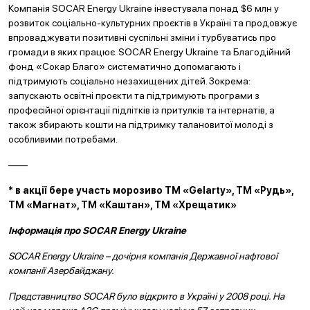
Компанія SOCAR Energy Ukraine інвестувала понад $6 млн у
розвиток соціально-культурних проєктів в Україні та продовжує
впроваджувати позитивні суспільні зміни і турбуватись про
громади в яких працює. SOCAR Energy Ukraine та Благодійний
фонд «Сокар Благо» систематично допомагають і
підтримують соціально незахищених дітей. Зокрема:
запускають освітні проєкти та підтримують програми з
професійної орієнтації підлітків із притулків та інтернатів, а
також збирають кошти на підтримку талановитої молоді з
особливими потребами.
——
* в акції бере участь морозиво ТМ «Gelarty», ТМ «Рудь»,
ТМ «Магнат», ТМ «Каштан», ТМ «Хрещатик»
Інформація про SOCAR Energy Ukraine
SOCAR Energy Ukraine – дочірня компанія Державної нафтової
компанії Азербайджану.
Представництво SOCAR було відкрито в Україні у 2008 році. На