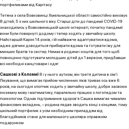
портфеликами від Карітасу.
Тетяна з села Вовковинці Хмельницької області самостійно виховує
8 дітей, 5 з них шкільного віку. Старші діти до пандемії COVID-19
знаходились у Вовковинецькій школі-інтернаті, початку пандемії
вони були повернуті додому і тепер ходять у звичайну школу.
Найстаршій Каріні 14 років, і їй найважче адаптуватися вдома,
адже дівчині доводиться прибирати вдома та готувати їжу для
менших братів та сестер. Немає в родини і коштів для того щоб
повноцінно підготувати молодших дітей до 1 вересня, придбавши
всі необхідні канцтовари і одяг.
Сашкові з Коломиї
8 і у нього аутизм, він третя дитина в сім’ї.
Лікування, що вимагає прийом численних ліків триває ось вже 6
років, на сьогодні хлопчик ходить у звичайну школу, добре засвоює
іноземну мову і математику, паралельно працює з логопедом та
психологом. Однак підтримання здоров’я Сашка вимагає чималих
фінансових вкладень, – родина ледве зводить кінці з кінцями, тому
шкільний портфелик з усім необхідним приладдям від
благодійників стане для маленького школяра справжнім
подарунком.