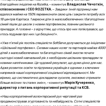
благодійних ініціатив на Rozetka
, – коментує
Владислав Чечоткін,
співзасновник і CEO ROZETKA.
–
Завдяки їхній підтримці нам
вдалося майже на 150% перевиконати свою ціль і закрити потребу всіх
18 центрів Карітаса. 1 вересня діти із малозабезпечених і багатодітних
сімей пішли до школи з новим портфеликом, повним шкільного
приладдя. А головне – з відчуттям, що хтось про них попіклувався, що
хтось подумав про них і це безцінно!».
«Уже п’ятий рік поспіль спеціалісти SoftServe долучаються до ініціативи
«Шкільний портфелик». Силами наших колег та партнерів майже 4000
дітей з малозабезпечених та багатодітних сімей змогли почати
сьогодні новий навчальний рік з необхідним шкільним приладдям та
новими наплічниками. Це чудовий результат, що дуже цінно для нас.
Адже розвиток освіти та підтримка українців є одними з ключових
напрямків нашої корпоративної соціальної відповідальності. Ми
віримо, що систематично докладаючи зусилля, зможемо отримати
більше якісних та сталих змін», –
коментує
Марія Кучеренко,
директор з питань корпоративної репутації та КСВ.
«Наш корпоративний волонтерський рух черговий раз
продемонстрував згуртованість та небайдужість. Сотні спеціалістів