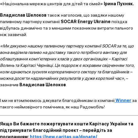
«Національна мережа центрів для дітей та сімей»
Ірина Пухняк.
Владислав Шелоков
також наголосив, що завдяки нашому
паливному партнеру компанії
SOCAR Energy Ukraine
поїздка
відбулась динамічно та з меншими показником витрати пального
ніж зазвичай.
«Ми дякуємо нашому паливному партнеру компанії SOCAR за те, що
вона виділила паливо на доставку такого потрібного вантажу для
облаштування комп’ютерних класів у двох організаціях – Карітасі
Волинь та Карітасі Чернівці. Ця подорож є яскравим свідченням того,
коли єднаються зусилля корпоративного сектору та благодійників –
можна досягти надзвичайних результатів у дуже короткий час»,
–
зазначив
Владислав Шелоков
.
І ми не втомлюємось дякувати благодійникам із компанії
Winner
за
такого неймовірного помічника, як наш Радомобіль!
Якщо Ви бажаєте пожертвувати кошти Карітасу України та
підтримувати благодійний проект – перейдіть за
посиланням:
https://new.caritas.ua/donate/