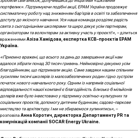
зробили свій внесок, долучившись до ініціативи «Шкільний
портфелик». Підтримуючи подібні акції, ЕРАМ Україна продовжує
систематичну роботу над зниженням бар’єрів в освіті та забезпечення
доступу до якісного навчання. Уся наша команда розділяє радість
свята з сьогоднішніми школярами та щиро дякує усім партнерам,
організаторам та волонтерам за активну участь у проєкті!», –
ділиться
враженнями
Азіза Хамідова, експертка КСВ-проєктів ЕРАМ
Україна.
«Приємно вражені, що всього за день до завершення акції нам
вдалося зібрати понад 30 тисяч гривень. Неймовірно дякуємо усім
благодійникам, що підтримали акцію. Саме завдяки нашим спільним
зусиллям тисячі школярів із малозабезпечених родин гідно зустріли
початок нового навчального року. Одним із напрямів соціальної
відповідальності нашої компанії є благодійність. Близько 6 мільйонів
доларів вже було інвестовано у підтримку освітньо-культурних та
соціальних проєктів, допомогу дитячим будинкам, садово-паркове
мистецтво та архітектуру. І ми не збираємося зупинятись», –
розповіла
Анна Коротич, директорка Департаменту PR та
комунікацій компанії SOCAR Energy Ukraine.