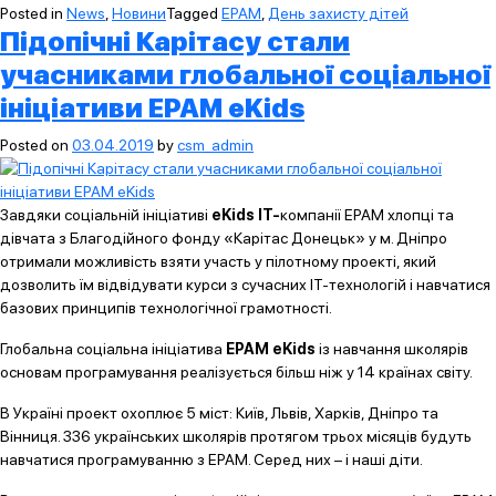
Posted in
News
,
Новини
Tagged
EPAM
,
День захисту дітей
Підопічні Карітасу стали
учасниками глобальної соціальної
ініціативи EPAM еKids
Posted on
03.04.2019
by
csm_admin
Завдяки соціальній ініціативі
eKids IT-
компанії EPAM хлопці та
дівчата з Благодійного фонду «Карітас Донецьк» у м. Дніпро
отримали можливість взяти участь у пілотному проекті, який
дозволить їм відвідувати курси з сучасних ІТ-технологій і навчатися
базових принципів технологічної грамотності.
Глобальна соціальна ініціатива
EPAM еKids
із навчання школярів
основам програмування реалізується більш ніж у 14 країнах світу.
В Україні проект охоплює 5 міст: Київ, Львів, Харків, Дніпро та
Вінниця. 336 українських школярів протягом трьох місяців будуть
навчатися програмуванню з EPAM. Серед них – і наші діти.