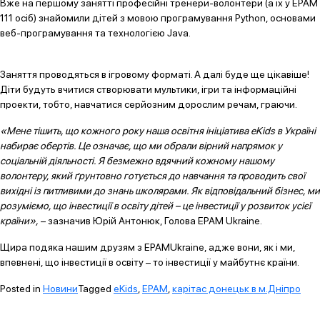
Вже на першому занятті професійні тренери-волонтери (а їх у EPAM
111 осіб) знайомили дітей з мовою програмування Python, основами
веб-програмування та технологією Java.
Заняття проводяться в ігровому форматі. А далі буде ще цікавіше!
Діти будуть вчитися створювати мультики, ігри та інформаційні
проекти, тобто, навчатися серйозним дорослим речам, граючи.
«Мене тішить, що кожного року наша освітня ініціатива еKids в Україні
набирає обертів. Це означає, що ми обрали вірний напрямок у
соціальній діяльності. Я безмежно вдячний кожному нашому
волонтеру, який ґрунтовно готується до навчання та проводить свої
вихідні із питливими до знань школярами. Як відповідальний бізнес, ми
розуміємо, що інвестиції в освіту дітей – це інвестиції у розвиток усієї
країни»,
– зазначив Юрій Антонюк, Голова ЕРАМ Ukraine.
Щира подяка нашим друзям з EPAMUkraine, адже вони, як і ми,
впевнені, що інвестиції в освіту – то інвестиції у майбутнє країни.
Posted in
Новини
Tagged
eKids
,
EPAM
,
карітас донецьк в м.Дніпро