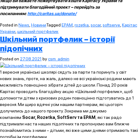
Якщо Ви бажаєте пожертвувати кошти Карітасу України та
підтримувати благодійний проект – перейдіть за
посиланням:
http://caritas.ua/donate/
Posted in
News
,
Новини
Tagged
EPAM
,
rozetka
,
socar
,
softserve
,
Карітас
України
,
шкільний портфелик
Шкільний портфелик – історії
підопічних
Posted on
27.08.2021
by
csm_admin
1 вересня українські школярі сядуть за парти та поринуть у світ
нових знань, проте, на жаль, далеко не всі українські родини мають
можливість повноцінно зібрати дітей до школи. Понад 20 років
Карітас проводить благодійну акцію «Шкільний портфелик», щоб
допомогти дітям з кризових родин повноцінно підготуватись до 1
вересня. Ми щиро вдячні усім нашим партнерам, які цьогоріч
долучились до нашого проекту. Зокрема ми дякуємо
компаніям
Socar, Rozetka, SoftServ та EPAM
, які так радо
підтримали нас та наших підопічних та пропонуємо вам ближче
познайомитись з ними – дітьми, які вже цими днями отримають такі
потрібні їм портфелики.