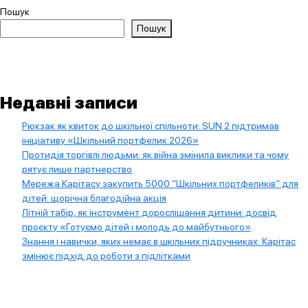
Пошук
Пошук
Недавні записи
Рюкзак як квиток до шкільної спільноти: SUN 2 підтримав
ініціативу «Шкільний портфелик 2026»
Протидія торгівлі людьми: як війна змінила виклики та чому
рятує лише партнерство
Мережа Карітасу закупить 5000 “Шкільних портфеликів” для
дітей: щорічна благодійна акція
Літній табір, як інструмент дорослішання дитини: досвід
проєкту «Готуємо дітей і молодь до майбутнього»
Знання і навички, яких немає в шкільних підручниках: Карітас
змінює підхід до роботи з підлітками