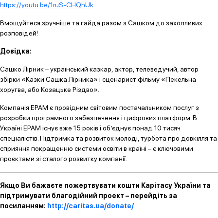
https://youtu.be/1ruS-CHQhUk
Вмощуйтеся зручніше та гайда разом з Сашком до захопливих
розповідей!
Довідка:
Сашко Лірник – український казкар, актор, телеведучий, автор
збірки «Казки Сашка Лірника» і сценарист фільму «Пекельна
хоругва, або Козацьке Різдво».
Компанія ЕРАМ є провідним світовим постачальником послуг з
розробки програмного забезпечення і цифрових платформ. В
Україні ЕРАМ існує вже 15 років і об’єднує понад 10 тисяч
спеціалістів. Підтримка та розвиток молоді, турбота про довкілля та
сприяння покращенню системи освіти в країні – є ключовими
проєктами зі сталого розвитку компанії.
Якщо Ви бажаєте пожертвувати кошти Карітасу України та
підтримувати благодійний проект – перейдіть за
посиланням:
http://caritas.ua/donate/