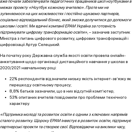
вже почали забезпечувати педагогічних працівників шкіл ноутбуками в
межах проекту «Ноутбук кожному вчителю». Проте ми не
зупиняємося на цих можливостях і постійно шукаємо партнерів,
соціально відповідальний бізнес, який зможе долучитися до допомоги
школам і освіті. Ми вдячні компанії ЕРАМ Україна за готовність
підтримувати цифрову трансформацію освіти»
, – зазначив заступник
Міністра з питань цифрового розвитку, цифрових трансформацій і
цифровізації Артур Селецький.
На початку року Державна служба якості освіти провела онлайн-
анкетування щодо організації дистанційного навчання у школах в
2020/2021 навчальному році:
22% респондентів відзначили низьку якість інтернет-зв’язку як
перешкоду освітньому процесу;
8,8% батьків зазначили, що в них відсутній комп’ютер;
53% опитаних вчителів повідомили про проблеми технічного
характеру.
«Підтримка молоді та розвиток освіти є одним з ключових напрямів
сталого розвитку. Щороку EPAM інвестує в розвиток освіти, підтримує
партнерські проекти та створює свої. Відповідаючи на виклики часу,