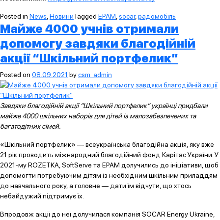
Posted in
News
,
Новини
Tagged
EPAM
,
socar
,
радомобіль
Майже 4000 учнів отримали
допомогу завдяки благодійній
акції “Шкільний портфелик”
Posted on
08.09.2021
by
csm_admin
Завдяки благодійній акції “Шкільний портфелик” українці придбали
майже 4000 шкільних наборів для дітей із малозабезпечених та
багатодітних сімей.
«Шкільний портфелик» — всеукраїнська благодійна акція, яку вже
21 рік проводить міжнародний благодійний фонд Карітас України. У
2021-му ROZETKA, SoftServe та EPAM долучились до ініціативи, щоб
допомогти потребуючим дітям із необхідним шкільним приладдям
до навчального року, а головне — дати їм відчути, що хтось
небайдужий підтримує їх.
Впродовж акції до неї долучилася компанія SOCAR Energy Ukraine,