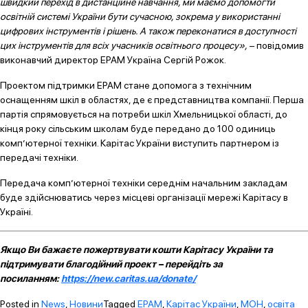
швидкий перехід в дистанційне навчання, ми маємо допомогти
освітній системі України бути сучасною, зокрема у використанні
цифрових інструментів і рішень. А також переконатися в доступності
цих інструментів для всіх учасників освітнього процесу»,
– повідомив
виконавчий директор ЕРАМ Україна Сергій Рожок.
Проектом підтримки EPAM стане допомога з технічним
оснащенням шкіл в областях, де є представництва компанії. Перша
партія спрямовується на потреби шкіл Хмельницької області, до
кінця року сільським школам буде передано до 100 одиниць
комп’ютерної техніки. Карітас України виступить партнером із
передачі техніки.
Передача комп’ютерної техніки середнім начальним закладам
буде здійснюватись через місцеві організації мережі Карітасу в
Україні.
Якщо Ви бажаєте пожертвувати кошти Карітасу України та
підтримувати благодійний проект – перейдіть за
посиланням:
https://new.caritas.ua/donate/
Posted in
News
,
Новини
Tagged
EPAM
,
Карітас України
,
МОН
,
освіта