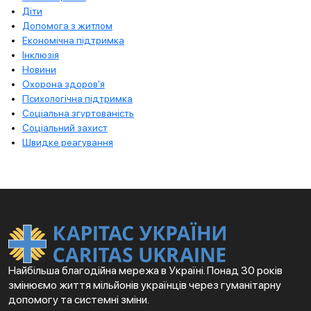
Діти
Допомога з житлом
Економічна підтримка
Інклюзія
Новини
Охорона здоров'я
Психологічна підтримка
Соціальна згуртованість
Соціальний захист
Швидке реагування
Найбільша благодійна мережа в Україні. Понад 30 років
змінюємо життя мільйонів українців через гуманітарну
допомогу та системні зміни.