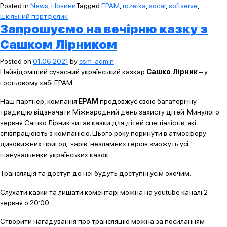
Posted in
News
,
Новини
Tagged
EPAM
,
rozetka
,
socar
,
softserve
,
шкільний портфелик
Запрошуємо на вечірню казку з
Сашком Лірником
Posted on
01.06.2021
by
csm_admin
Найвідоміший сучасний український казкар
Сашко Лірник
– у
гостьовому хабі ЕРАМ.
Наш партнер, компанія
ЕРАМ
продовжує свою багаторічну
традицію відзначати Міжнародний день захисту дітей. Минулого
червня Сашко Лірник читав казки для дітей спеціалістів, які
співпрацюють з компанією. Цього року поринути в атмосферу
дивовижних пригод, чарів, незламних героїв зможуть усі
шанувальники українських казок.
Трансляція та доступ до неї будуть доступні усім охочим.
Слухати казки та лишати коментарі можна на youtube каналі 2
червня о 20:00.
Створити нагадування про трансляцію можна за посиланням