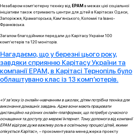
Незабаром комп’ютерну техніку від
EPAM
в межах цієї соціальної
ініціативи також отримають центри для дітей в Карітасах Одеси,
Запоріжжя, Краматорська, Кам’янського, Коломиї та Івано-
Франківська.
Загалом благодійники передали до Карітасу України 100
комп’ютерів та 120 моніторів.
Нагадаємо, що у березні цього року,
завдяки сприянню Карітасу України та
компанії EPAM, в Карітасі Тернопіль було
облаштувано клас із 13 комп’ютерів.
«У зв’язку із онлайн-навчанням в школах, дітям потрібна техніка для
виконання домашніх завдань. Адже вони мають працювати
дистанційно на різних онлайн-платформах, що потребує сучасного
оснащення та доступу до мережі Інтернет. Тому допомога від компанії
EPAM відіграє дуже важливу роль в освітньому процесі дітей, якими
опікується Карітас»,
– прокоментувала менеджерка проекту