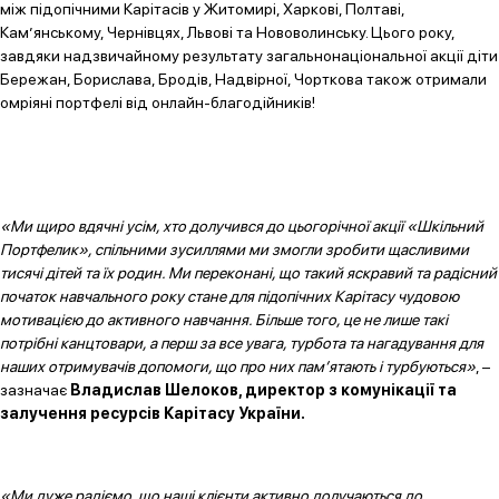
між підопічними Карітасів у Житомирі, Харкові, Полтаві,
Кам’янському, Чернівцях, Львові та Нововолинську. Цього року,
завдяки надзвичайному результату загальнонаціональної акції діти
Бережан, Борислава, Бродів, Надвірної, Чорткова також отримали
омріяні портфелі від онлайн-благодійників!
«Ми щиро вдячні усім, хто долучився до цьогорічної акції «Шкільний
Портфелик», спільними зусиллями ми змогли зробити щасливими
тисячі дітей та їх родин. Ми переконані, що такий яскравий та радісний
початок навчального року стане для підопічних Карітасу чудовою
мотивацією до активного навчання. Більше того, це не лише такі
потрібні канцтовари, а перш за все увага, турбота та нагадування для
наших отримувачів допомоги, що про них пам’ятають і турбуються»
, –
зазначає
Владислав Шелоков, директор з комунікації та
залучення ресурсів Карітасу України.
«Ми дуже радіємо, що наші клієнти активно долучаються до