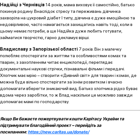
Надійці з Чернівців
14 років, мама виховує її самостійно, батько
покинув родину. Внаслідок стресу та переживань дівчинка
захворіла на цукровий діабет І типу, дівчина є дуже емоційною та
недовірливою, часто намагається захищатись навіть тоді, коли в
цьому немає потреби, а ще Надійка дуже любить готувати,
займатися творчістю, гарно декламує вірші.
Владиславу з Запорізької області
7 років. Він з малечку
полюбляє спостерігати за життям та особливостями комах та
тварин, з захопленням читає енциклопедії, переглядає
документальні наукові стрічки, пізнавальні фільми і передачі.
Хлопчик має мрію – створити «Дивний світ» для тварин і комах, де
можна буде вільно спостерігати за їхнім розвитком і вчасно
допомагати вберегти зникаючий вид. Батько хлопчика рідко буває
вдома через заробітки, то ж Влад наскільки це можливо завжди
допомагає мамі по господарству.
Якщо Ви бажаєте пожертвувати кошти Карітасу України та
підтримувати благодійний проект – перейдіть за
посиланням:
https://new.caritas.ua/donate/