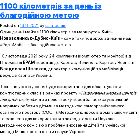
1100 кілометрів за день із
благодійною метою
Posted on
13.11.2021
by
csm_admin
Один день і майже 1100 кілометрів за маршрутом
Київ-
Нововолинськ-Дубно-Київ
– саме таку подорож здійснив наш
#РадоМобіль з благодійною метою.
10 листопада 2021 року, 24 комплекти (комп’ютер та монітор) від
IT-компанії
EPAM
передав до Карітасу Волинь та Карітасу Чернівці
Владислав Шелоков
, директор з комунікацій та мобілізації
ресурсів Карітасу України.
Технічне устаткування буде використане для облаштування
комп’ютерних класів в рамках проекту
«Національна мережа центрів
для дітей та сімей»
, де з нового року передбачається унікальний
напрямок роботи з дітьми за методикою самоорганізованого
освітнього простору (СООП). Методика широко відома у цілому світі
та схвалена для використання в закладах освіти Науково-
методичною комісією з проблем виховання дітей та учнівської
молоді Міністерства освіти і науки України.