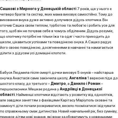
Сашкові з Мирного у Донецькій області
7 років, ще у нього є
четверо братів та сестер, яких мама виховує самостійно. Тому до
виховання внука дуже активно долучився дідусь хлопчика. Він
оточив Сашка своїм теплом, турботою та любов’ю і робить усе для
того, щоб він не почував себе в чомусь обділеним. Дідусь розуміє,
що хлопчику потрібні не тільки їжа та одяг і часто приходить до
школи, цікавиться успіхами та поведінкою онука. А Сашко радує
його своєю поведінкою, досягненнями в навчанні та намагається
ділити з дідусем усі домашні клопоти.
Бабуся Людмила після смерті дочки виховує 5 онуків – найстарша
онучка Анастасія саме закінчила школу,
Ангеліна
1 вересня піде до
шостого класу, до третього –
Дмитро
, а
Данило і Роман
–
першокласники. Мешкає родина у
Андріївці в Донецької
області
. Найменші хлопчики відстають у розвитку від однолітків,
але завдяки заняттям з фахівцями Карітасу Маріуполь сковані та
замкнуті діти почали розкриватися, весело посміхатися і відчувати
по справжньому смак дитинства. Новий навчальний рік, без сумніву,
принесе дітям нові знання, які вони здобуватимуть з новенькими