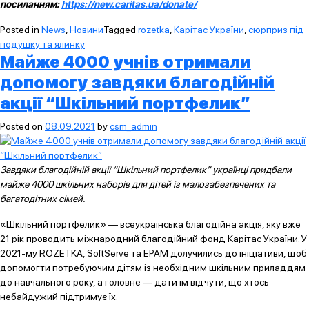
посиланням:
https://new.caritas.ua/donate/
Posted in
News
,
Новини
Tagged
rozetka
,
Карітас України
,
сюрприз під
подушку та ялинку
Майже 4000 учнів отримали
допомогу завдяки благодійній
акції “Шкільний портфелик”
Posted on
08.09.2021
by
csm_admin
Завдяки благодійній акції “Шкільний портфелик” українці придбали
майже 4000 шкільних наборів для дітей із малозабезпечених та
багатодітних сімей.
«Шкільний портфелик» — всеукраїнська благодійна акція, яку вже
21 рік проводить міжнародний благодійний фонд Карітас України. У
2021-му ROZETKA, SoftServe та EPAM долучились до ініціативи, щоб
допомогти потребуючим дітям із необхідним шкільним приладдям
до навчального року, а головне — дати їм відчути, що хтось
небайдужий підтримує їх.