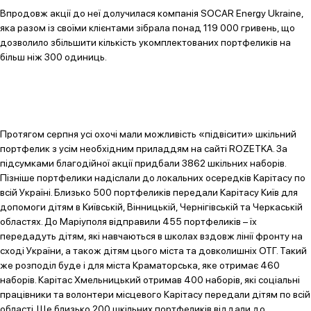
Впродовж акції до неї долучилася компанія SOCAR Energy Ukraine,
яка разом із своїми клієнтами зібрала понад 119 000 гривень, що
дозволило збільшити кількість укомплектованих портфеликів на
більш ніж 300 одиниць.
Протягом серпня усі охочі мали можливість «підвісити» шкільний
портфелик з усім необхідним приладдям на сайті ROZETKA. За
підсумками благодійної акції придбали 3862 шкільних наборів.
Пізніше портфелики надіслали до локальних осередків Карітасу по
всій Україні. Близько 500 портфеликів передали Карітасу Київ для
допомоги дітям в Київській, Вінницькій, Чернігівській та Черкаській
областях. До Маріуполя відправили 455 портфеликів – їх
передадуть дітям, які навчаються в школах вздовж лінії фронту на
сході України, а також дітям цього міста та довколишніх ОТГ. Такий
же розподіл буде і для міста Краматорська, яке отримає 460
наборів. Карітас Хмельницький отримав 400 наборів, які соціальні
працівники та волонтери місцевого Карітасу передали дітям по всій
області. Ще близько 200 шкільних портфеликів віддали до