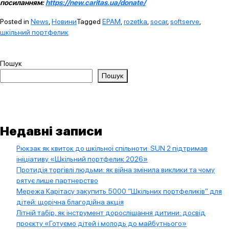
посиланням:
https://new.caritas.ua/donate/
Posted in
News
,
Новини
Tagged
EPAM
,
rozetka
,
socar
,
softserve
,
шкільний портфелик
Пошук
Пошук
Недавні записи
Рюкзак як квиток до шкільної спільноти: SUN 2 підтримав
ініціативу «Шкільний портфелик 2026»
Протидія торгівлі людьми: як війна змінила виклики та чому
рятує лише партнерство
Мережа Карітасу закупить 5000 “Шкільних портфеликів” для
дітей: щорічна благодійна акція
Літній табір, як інструмент дорослішання дитини: досвід
проєкту «Готуємо дітей і молодь до майбутнього»