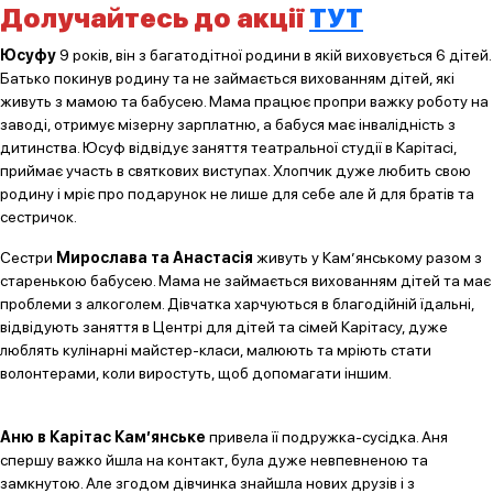
Долучайтесь до
акції
ТУТ
Юсуфу
9 років, він з багатодітної родини в якій виховується 6 дітей.
Батько покинув родину та не займається вихованням дітей, які
живуть з мамою та бабусею. Мама працює пропри важку роботу на
заводі, отримує мізерну зарплатню, а бабуся має інвалідність з
дитинства. Юсуф відвідує заняття театральної студії в Карітасі,
приймає участь в святкових виступах. Хлопчик дуже любить свою
родину і мріє про подарунок не лише для себе але й для братів та
сестричок.
Сестри
Мирослава та Анастасія
живуть у Кам’янському разом з
старенькою бабусею. Мама не займається вихованням дітей та має
проблеми з алкоголем. Дівчатка харчуються в благодійній їдальні,
відвідують заняття в Центрі для дітей та сімей Карітасу, дуже
люблять кулінарні майстер-класи, малюють та мріють стати
волонтерами, коли виростуть, щоб допомагати іншим.
Аню в Карітас Кам’янське
привела її подружка-сусідка. Аня
спершу важко йшла на контакт, була дуже невпевненою та
замкнутою. Але згодом дівчинка знайшла нових друзів і з