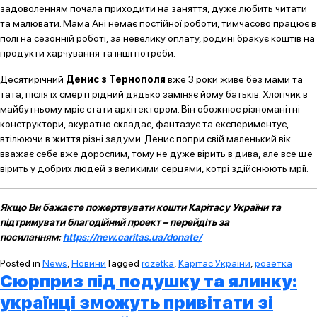
задоволенням почала приходити на заняття, дуже любить читати
та малювати. Мама Ані немає постійної роботи, тимчасово працює в
полі на сезонній роботі, за невелику оплату, родині бракує коштів на
продукти харчування та інші потреби.
Десятирічний
Денис з Тернополя
вже 3 роки живе без мами та
тата, після їх смерті рідний дядько заміняє йому батьків. Хлопчик в
майбутньому мріє стати архітектором. Він обожнює різноманітні
конструктори, акуратно складає, фантазує та експериментує,
втілюючи в життя різні задуми. Денис попри свій маленький вік
вважає себе вже дорослим, тому не дуже вірить в дива, але все ще
вірить у добрих людей з великими серцями, котрі здійснюють мрії.
Якщо Ви бажаєте пожертвувати кошти Карітасу України та
підтримувати благодійний проект – перейдіть за
посиланням:
https://new.caritas.ua/donate/
Posted in
News
,
Новини
Tagged
rozetka
,
Карітас України
,
розетка
Сюрприз під подушку та ялинку:
українці зможуть привітати зі