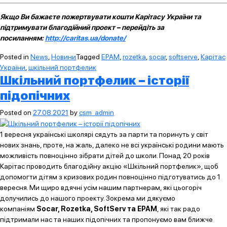
Якщо Ви бажаєте пожертвувати кошти Карітасу України та
підтримувати благодійний проект – перейдіть за
посиланням:
http://caritas.ua/donate/
Posted in
News
,
Новини
Tagged
EPAM
,
rozetka
,
socar
,
softserve
,
Карітас
України
,
шкільний портфелик
Шкільний портфелик – історії
підопічних
Posted on
27.08.2021
by
csm_admin
1 вересня українські школярі сядуть за парти та поринуть у світ
нових знань, проте, на жаль, далеко не всі українські родини мають
можливість повноцінно зібрати дітей до школи. Понад 20 років
Карітас проводить благодійну акцію «Шкільний портфелик», щоб
допомогти дітям з кризових родин повноцінно підготуватись до 1
вересня. Ми щиро вдячні усім нашим партнерам, які цьогоріч
долучились до нашого проекту. Зокрема ми дякуємо
компаніям
Socar, Rozetka, SoftServ та EPAM
, які так радо
підтримали нас та наших підопічних та пропонуємо вам ближче