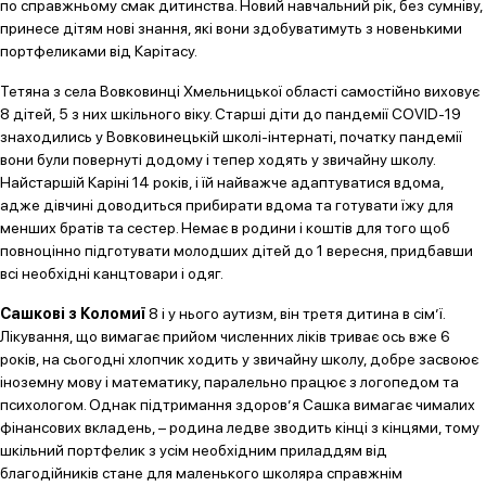
по справжньому смак дитинства. Новий навчальний рік, без сумніву,
принесе дітям нові знання, які вони здобуватимуть з новенькими
портфеликами від Карітасу.
Тетяна з села Вовковинці Хмельницької області самостійно виховує
8 дітей, 5 з них шкільного віку. Старші діти до пандемії COVID-19
знаходились у Вовковинецькій школі-інтернаті, початку пандемії
вони були повернуті додому і тепер ходять у звичайну школу.
Найстаршій Каріні 14 років, і їй найважче адаптуватися вдома,
адже дівчині доводиться прибирати вдома та готувати їжу для
менших братів та сестер. Немає в родини і коштів для того щоб
повноцінно підготувати молодших дітей до 1 вересня, придбавши
всі необхідні канцтовари і одяг.
Сашкові з Коломиї
8 і у нього аутизм, він третя дитина в сім’ї.
Лікування, що вимагає прийом численних ліків триває ось вже 6
років, на сьогодні хлопчик ходить у звичайну школу, добре засвоює
іноземну мову і математику, паралельно працює з логопедом та
психологом. Однак підтримання здоров’я Сашка вимагає чималих
фінансових вкладень, – родина ледве зводить кінці з кінцями, тому
шкільний портфелик з усім необхідним приладдям від
благодійників стане для маленького школяра справжнім