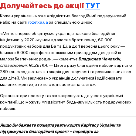
Долучайтесь до акції
ТУТ
Кожен українець може «підвісити» благодійний подарунковий
набір на сайті
rozetka.ua
за спеціальною ціною.
«
Ми не вперше об’єднуємо українців навколо благодійної
ініціативи: у 2020-му нам вдалося зібрати понад 60 000
продуктових наборів для Ба та Ді, а до 1 вересня цього року —
близько 8 000 портфелів зі шкільним приладдям для дітей із
малозабезпечених родин, — коментує
Владислав Чечоткін
,
співзасновник ROZETKA.
— Цього разу благодійні набори вартістю
289 грн складаються з товарів для творчості та розвивальних ігор
для дітей. Ми закликаємо українців долучатися і здійснювати
маленькі мрії тих, хто не сподівається на свято»
.
Організатори проєкту також запрошують до участі українські
компанії, що можуть «підвісити» будь-яку кількість подарункових
наборів.
Якщо Ви бажаєте пожертвувати кошти Карітасу України та
підтримувати благодійний проект – перейдіть за