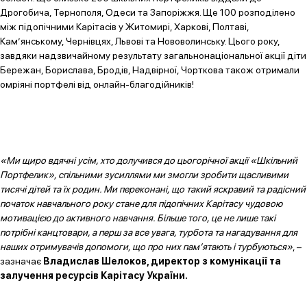
Дрогобича, Тернополя, Одеси та Запоріжжя. Ще 100 розподілено
між підопічними Карітасів у Житомирі, Харкові, Полтаві,
Кам’янському, Чернівцях, Львові та Нововолинську. Цього року,
завдяки надзвичайному результату загальнонаціональної акції діти
Бережан, Борислава, Бродів, Надвірної, Чорткова також отримали
омріяні портфелі від онлайн-благодійників!
«Ми щиро вдячні усім, хто долучився до цьогорічної акції «Шкільний
Портфелик», спільними зусиллями ми змогли зробити щасливими
тисячі дітей та їх родин. Ми переконані, що такий яскравий та радісний
початок навчального року стане для підопічних Карітасу чудовою
мотивацією до активного навчання. Більше того, це не лише такі
потрібні канцтовари, а перш за все увага, турбота та нагадування для
наших отримувачів допомоги, що про них пам’ятають і турбуються»
, –
зазначає
Владислав Шелоков, директор з комунікації та
залучення ресурсів Карітасу України.