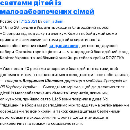
святами дітей із
малозабезпечених сімей
Posted on
17.12.2021
by
csm_admin
З 16 по 26 грудня в Україні проходить благодійний проєкт
«Сюрприз під подушку та ялинку». Кожен небайдужий може
привітати з зимовими святами дітей із сиротинців та
малозабезпечених сімей,
«підвісивши»
для них подарункові
набори. Організатори ініціативи — міжнародний благодійний фонд
Карітас України та найбільший онлайн-ритейлер країни ROZETKA.
«Уже понад 20 років ми створюємо благодійні ініціативи, щоб
допомагати тим, хто знаходиться в складних життєвих обставинах
,
— говорить
Владислав Шелоков
, директор з мобілізації ресурсів та
PR Карітасу України. —
Сьогодні ми мріємо, щоб до десятьох тисяч
дітей із малозабезпечених сімей та інтернатів, якими ми
опікуємося, прийшло свято. Щоб вони повірили в дива! Усі
“підвішені” набори ми розподілимо між тридцятьма регіональними
осередками по всій Україні, а також сімнадцятьма безпечними
просторами на сході, біля лінії фронту, де діти знаходять
психологічну підтримку та соціалізуються
».