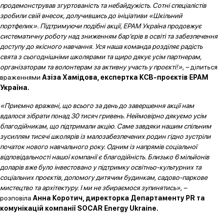
продемонстрував згуртованість та небайдужість. Сотні спеціалістів
зробили свій внесок, долучившись до ініціативи «Шкільний
портфелик». Підтримуючи подібні акції, ЕРАМ Україна продовжує
систематичну роботу над зниженням бар’єрів в освіті та забезпечення
доступу до якісного навчання. Уся наша команда розділяє радість
свята з сьогоднішніми школярами та щиро дякує усім партнерам,
організаторам та волонтерам за активну участь у проєкті!», –
ділиться
враженнями
Азіза Хамідова, експертка КСВ-проєктів ЕРАМ
Україна.
«Приємно вражені, що всього за день до завершення акції нам
вдалося зібрати понад 30 тисяч гривень. Неймовірно дякуємо усім
благодійникам, що підтримали акцію. Саме завдяки нашим спільним
зусиллям тисячі школярів із малозабезпечених родин гідно зустріли
початок нового навчального року. Одним із напрямів соціальної
відповідальності нашої компанії є благодійність. Близько 6 мільйонів
доларів вже було інвестовано у підтримку освітньо-культурних та
соціальних проєктів, допомогу дитячим будинкам, садово-паркове
мистецтво та архітектуру. І ми не збираємося зупинятись», –
розповіла
Анна Коротич, директорка Департаменту PR та
комунікацій компанії SOCAR Energy Ukraine.