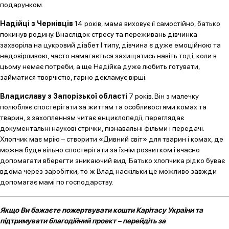
подарунком.
Надійці з Чернівців
14 років, мама виховує її самостійно, батько
покинув родину. Внаслідок стресу та переживань дівчинка
захворіла на цукровий діабет І типу, дівчина є дуже емоційною та
недовірливою, часто намагається захищатись навіть тоді, коли в
цьому немає потреби, а ще Надійка дуже любить готувати,
займатися творчістю, гарно декламує вірші.
Владиславу з Запорізької області
7 років. Він з малечку
полюбляє спостерігати за життям та особливостями комах та
тварин, з захопленням читає енциклопедії, переглядає
документальні наукові стрічки, пізнавальні фільми і передачі.
Хлопчик має мрію – створити «Дивний світ» для тварин і комах, де
можна буде вільно спостерігати за їхнім розвитком і вчасно
допомагати вберегти зникаючий вид. Батько хлопчика рідко буває
вдома через заробітки, то ж Влад наскільки це можливо завжди
допомагає мамі по господарству.
Якщо Ви бажаєте пожертвувати кошти Карітасу України та
підтримувати благодійний проект – перейдіть за