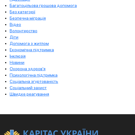
Багатоцільова грошова допомога
Без категорії
Безпечна міграція
Відео
Волонтерство
Діти
Допомога з житлом
Економічна підтримка
Інклюзія
Новини
Охорона здоров'я
Психологічна підтримка
Соціальна згуртованість
Соціальний захист
Швидке реагування