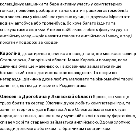
колекціонує машинки та бере активну участь у комп’ютерних
гонках , полюбляє розбирати та лагодити іграшкові автомобілі. Із
задоволенням у вільний час гуляє на вулиці із друзями. Мріє стати
водієм автобуса або тролейбуса, бо хоче багато їздити та
спілкуватися з людьми. У школі найбільше любить фізкультуру та
англійську мову, – мріє навчити говорити англійською і маму, а тоді
поїхати у подорож за кордон.
Кароліна
, десятирічна дівчинка з інвалідністю, що мешкає в селищі
Степногірськ, Запорізької області. Мама Кароліни померла, коли
дівчинка була ще маленькою, її вихованням займається лише
батько, який теж з дитинства має інвалідність. Та попри всі
негаразди, дівчинка дуже любить малювати та різноманітні творчі
заняття, і, як і всі діти, вірить в Різдвяні дива.
Олесеві з Дрогобича у Львівській області
9 років, він має ще
трьох братів та сестер. Хлопчик дуже любить комп’ютерні ігри, та
заняття творчої студії в Карітасі. А ще Олесь займається в студії
народного танцю, навчається у музичній школі по класу фортепіано,
співає у хорі та старанно займається англійською. Вдома хлопчик
завжди допомагає батькам та братчикам і сестричкам.