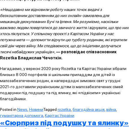
«Нещодавно ми відновили роботу наших точок видачі з
безкоштовним доставленням до них онлайн-замовлень для
мешканців деокупованих Бучі та Ірпеня. Ми розуміємо, наскільки
важливо людям повертатися до звичного життя і відчувати, що про них
хтось піклується. У спільному проєкті з Карітасом України у нас
потужна мета — допомогти відчути цю турботу родинам, які втратили
свій дім через війну. Ми сподіваємося, що до ініціативи долучаться
тисячі небайдужих українців»
,
— розповідає співзасновник
Rozetka Владислав Чечоткін.
Нагадаємо, у вересні 2020 року Rozetka та Карітас України зібрали
близько 8 000 портфелів зі шкільним приладдям для дітей із
малозабезпечених родин, а напередодні зимових свят у грудні
2021-го доставили українським дітям із малозабезпечених сімей
подарунки під подушку та під ялинку, які «підвісили» українські
благодійники.
Posted in
News
,
Новини
Tagged
rozetka
,
благодійна акція
,
війна
,
гуманітарна допомога
,
Карітас України
«Сюрприз під подушку та ялинку»