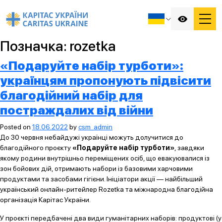
Позначка:
rozetka
«Подаруйте набір турботи»:
українцям пропонують підвісити
благодійний набір для
постраждалих від війни
Posted on
18.06.2022
by
csm_admin
До 30 червня небайдужі українці можуть долучитися до
благодійного проєкту
«Подаруйте набір турботи»
, завдяки
якому родини внутрішньо переміщених осіб, що евакуювалися із
зон бойових дій, отримають набори із базовими харчовими
продуктами та засобами гігієни. Ініціатори акції — найбільший
український онлайн-ритейлер Rozetka та міжнародна благодійна
організація Карітас України.
У проєкті передбачені два види гуманітарних наборів: продуктові (у