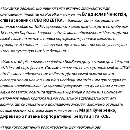
«Ми дуже радіємо, що наші клієнти активно долучаються до
благодійних ініціатив на Rozetka
, – коментує
Владислав Чечоткін,
співзасновник і CEO ROZETKA.
–
Завдяки їхній підтримці нам
вдалося майже на 150% перевиконати свою ціль і закрити потребу всіх
18 центрів Карітаса. 1 вересня діти із малозабезпечених і багатодітних
сімей пішли до школи з новим портфеликом, повним шкільного
приладдя. А головне – з відчуттям, що хтось про них попіклувався, що
хтось подумав про них і це безцінно!».
«Уже п’ятий рік поспіль спеціалісти SoftServe долучаються до ініціативи
«Шкільний портфелик». Силами наших колег та партнерів майже 4000
дітей з малозабезпечених та багатодітних сімей змогли почати
сьогодні новий навчальний рік з необхідним шкільним приладдям та
новими наплічниками. Це чудовий результат, що дуже цінно для нас.
Адже розвиток освіти та підтримка українців є одними з ключових
напрямків нашої корпоративної соціальної відповідальності. Ми
віримо, що систематично докладаючи зусилля, зможемо отримати
більше якісних та сталих змін», –
коментує
Марія Кучеренко,
директор з питань корпоративної репутації та КСВ.
«Наш корпоративний волонтерський рух черговий раз