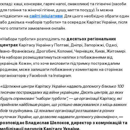
складі: каші, консерви, гарячі напої, смаколики) та гігієнічні (засоби
для гоління та жіночої гігієни, душу, миття посуду). Їх можна
«підвісити» на
сайті ініціативи
. Для цього необхідно обрати один
або декілька «наборів турботи» та осередок Карітас України, після
чого оплатити замовлення онлайн.
«Набори турботи» розподілять по
десятьох регіональних
центрах
Карітасу України у Полтаві, Дніпрі, Запоріжжі, Одесі,
Івано-Франківську, Дрогобичі, Коломиї, Чернівцях, Києві, Житомирі.
На наборах розміщуватимуться наліпки з побажаннями від
українців. Кожен, хто хоче висловити підтримку постраждалим
родинам, може залишати побажання у коментарях на сторінках
організаторів у Facebook та Instagram.
«Щотижня центри Карітасу України надають допомогу близько 100
тисячам постраждалих від війни українцям. Десять центрів, до яких
будуть спрямовані “набори турботи”, — це організації Карітасу, які
прийняли найбільше родин, що успішно евакуювалися з місць важких
боїв та руйнувань.
Ці локальні організації розташовані в різних
куточках України, що дозволяє надавати допомогу рівномірно
»
,
—
розповідає Владислав Шелоков, директор з комунікацій та
мобілізації ресурсів Карітасу України.