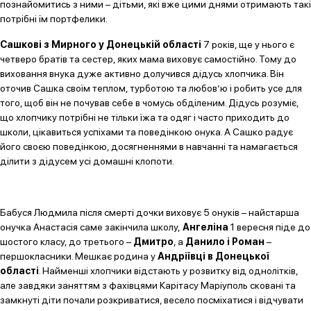
познайомитись з ними – дітьми, які вже цими днями отримають такі
потрібні їм портфелики.
Сашкові з Мирного у Донецькій області
7 років, ще у нього є
четверо братів та сестер, яких мама виховує самостійно. Тому до
виховання внука дуже активно долучився дідусь хлопчика. Він
оточив Сашка своїм теплом, турботою та любов’ю і робить усе для
того, щоб він не почував себе в чомусь обділеним. Дідусь розуміє,
що хлопчику потрібні не тільки їжа та одяг і часто приходить до
школи, цікавиться успіхами та поведінкою онука. А Сашко радує
його своєю поведінкою, досягненнями в навчанні та намагається
ділити з дідусем усі домашні клопоти.
Бабуся Людмила після смерті дочки виховує 5 онуків – найстарша
онучка Анастасія саме закінчила школу,
Ангеліна
1 вересня піде до
шостого класу, до третього –
Дмитро
, а
Данило і Роман
–
першокласники. Мешкає родина у
Андріївці в Донецької
області
. Найменші хлопчики відстають у розвитку від однолітків,
але завдяки заняттям з фахівцями Карітасу Маріуполь сковані та
замкнуті діти почали розкриватися, весело посміхатися і відчувати