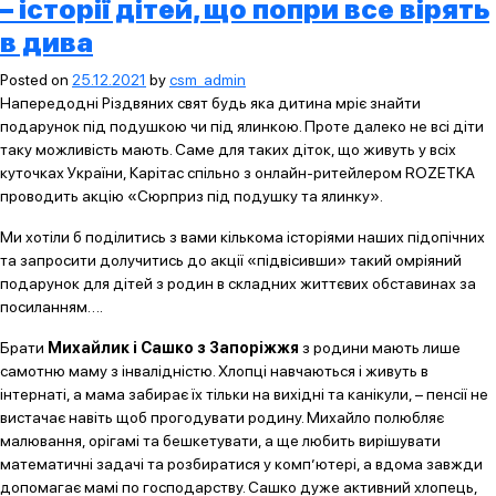
– історії дітей, що попри все вірять
в дива
Posted on
25.12.2021
by
csm_admin
Напередодні Різдвяних свят будь яка дитина мріє знайти
подарунок під подушкою чи під ялинкою. Проте далеко не всі діти
таку можливість мають. Саме для таких діток, що живуть у всіх
куточках України, Карітас спільно з онлайн-ритейлером ROZETKA
проводить акцію «Сюрприз під подушку та ялинку».
Ми хотіли б поділитись з вами кількома історіями наших підопічних
та запросити долучитись до акції «підвісивши» такий омріяний
подарунок для дітей з родин в складних життєвих обставинах за
посиланням….
Брати
Михайлик і Сашко з Запоріжжя
з родини мають лише
самотню маму з інвалідністю. Хлопці навчаються і живуть в
інтернаті, а мама забирає їх тільки на вихідні та канікули, – пенсії не
вистачає навіть щоб прогодувати родину. Михайло полюбляє
малювання, орігамі та бешкетувати, а ще любить вирішувати
математичні задачі та розбиратися у комп’ютері, а вдома завжди
допомагає мамі по господарству. Сашко дуже активний хлопець,