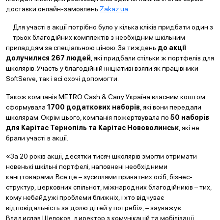
доставки онлайн-замовлень
Zakaz.ua
.
Для участі в акції потрібно було у кілька кліків придбати один з
трьох благодійних комплектів з необхідним шкільним
приладдям за спеціальною ціною. За тиждень
до акції
долучилися 267 людей
, які придбали стільки ж портфелів для
школярів. Участь у благодійній ініціативі взяли як працівники
SoftServe, так і всі охочі допомогти.
Також компанія METRO Cash & Carry Україна власним коштом
сформувала
1700 додаткових наборів
, які вони передали
школярам. Окрім цього, компанія пожертвувала по
50 наборів
для Карітас Тернопіль та Карітас Нововолинськ
, які не
брали участі в акції.
«За 20 років акції, десятки тисяч школярів змогли отримати
новенькі шкільні портфелі, наповнені необхідними
канцтоварами. Все це – зусиллями приватних осіб, бізнес-
структур, церковних спільнот, міжнародних благодійників – тих,
кому небайдужі проблеми ближніх, і хто відчуває
відповідальність за долю дітей у потребі», – зауважує
Владислав Шелоков, директор з комунікацій та мобілізації