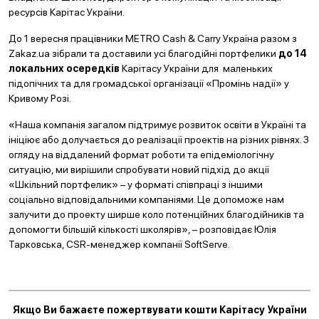
ресурсів Карітас України.
До 1 вересня працівники METRO Cash & Carry Україна разом з
Zakaz.ua зібрали та доставили усі благодійні портфелики
до 14
локальних осередків
Карітасу України для маленьких
підопічних та для громадської організації «Промінь надії» у
Кривому Розі.
«Наша компанія загалом підтримує розвиток освіти в Україні та
ініціює або долучається до реалізації проектів на різних рівнях. З
огляду на віддалений формат роботи та епідеміологічну
ситуацію, ми вирішили спробувати новий підхід до акції
«Шкільний портфелик» – у форматі співпраці з іншими
соціально відповідальними компаніями. Це допоможе нам
залучити до проекту ширше коло потенційних благодійників та
допомогти більшій кількості школярів», – розповідає Юлія
Тарковська, CSR-менеджер компанії SoftServe.
Якщо Ви бажаєте пожертвувати кошти Карітасу України