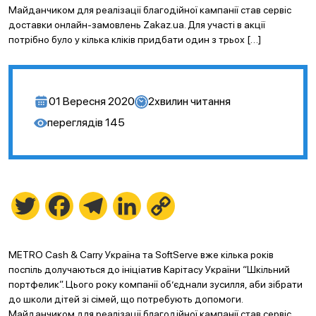
Майданчиком для реалізації благодійної кампанії став сервіс
доставки онлайн-замовлень Zakaz.ua. Для участі в акції
потрібно було у кілька кліків придбати один з трьох […]
01 Вересня 2020
2
хвилин читання
переглядів
145
Twitter
Facebook
Telegram
LinkedIn
Copy
Link
METRO Cash & Carry Україна та SoftServe вже кілька років
поспіль долучаються до ініціатив Карітасу України “Шкільний
портфелик”. Цього року компанії об’єднали зусилля, аби зібрати
до школи дітей зі сімей, що потребують допомоги.
Майданчиком для реалізації благодійної кампанії став сервіс