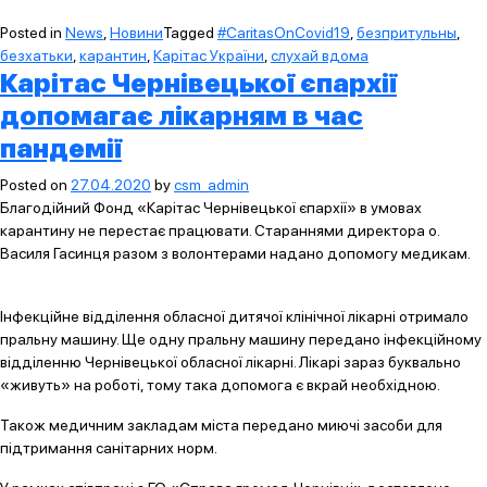
Posted in
News
,
Новини
Tagged
#CaritasOnCovid19
,
безпритульны
,
безхатьки
,
карантин
,
Карітас України
,
слухай вдома
Карітас Чернівецької єпархії
допомагає лікарням в час
пандемії
Posted on
27.04.2020
by
csm_admin
Благодійний Фонд «Карітас Чернівецької єпархії» в умовах
карантину не перестає працювати. Стараннями директора о.
Василя Гасинця разом з волонтерами надано допомогу медикам.
Інфекційне відділення обласної дитячої клінічної лікарні отримало
пральну машину. Ще одну пральну машину передано інфекційному
відділенню Чернівецької обласної лікарні. Лікарі зараз буквально
«живуть» на роботі, тому така допомога є вкрай необхідною.
Також медичним закладам міста передано миючі засоби для
підтримання санітарних норм.