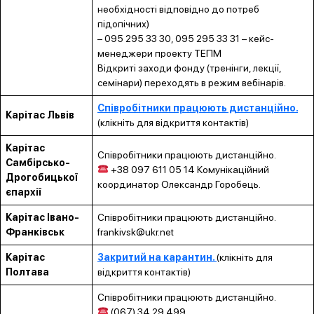
необхідності відповідно до потреб
підопічних)
– 095 295 33 30, 095 295 33 31 – кейс-
менеджери проекту ТЕПМ
Відкриті заходи фонду (тренінги, лекції,
семінари) переходять в режим вебінарів.
Співробітники працюють дистанційно.
Карітас Львів
(клікніть для відкриття контактів)
Карітас
Співробітники працюють дистанційно.
Самбірсько-
+38 097 611 05 14 Комунікаційний
Дрогобицької
координатор Олександр Горобець.
єпархії
Карітас Івано-
Співробітники працюють дистанційно.
Франківськ
frankivsk@ukr.net
Карітас
Закритий на карантин.
(клікніть для
Полтава
відкриття контактів)
Співробітники працюють дистанційно.
(067) 34 29 499