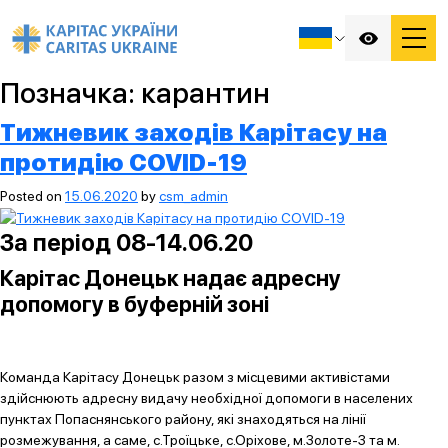
Позначка:
карантин
Тижневик заходів Карітасу на
протидію COVID-19
Posted on
15.06.2020
by
csm_admin
За період 08-14.06.20
Карітас Донецьк надає адресну
допомогу в буферній зоні
Команда Карітасу Донецьк разом з місцевими активістами
здійснюють адресну видачу необхідної допомоги в населених
пунктах Попаснянського району, які знаходяться на лінії
розмежування, а саме, с.Троїцьке, с.Оріхове, м.Золоте-3 та м.