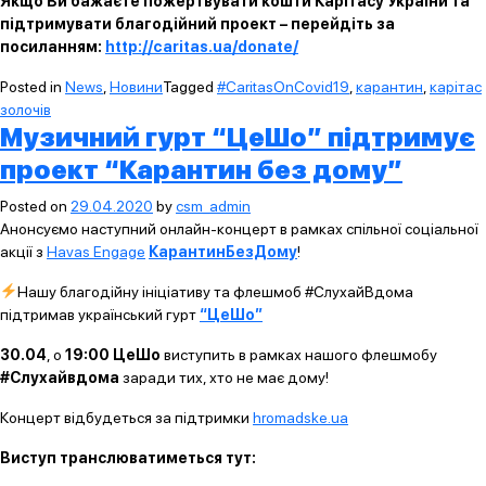
Якщо Ви бажаєте пожертвувати кошти Карітасу України та
підтримувати благодійний проект – перейдіть за
посиланням:
http://caritas.ua/donate/
Posted in
News
,
Новини
Tagged
#CaritasOnCovid19
,
карантин
,
карітас
золочів
Музичний гурт “ЦеШо” підтримує
проект “Карантин без дому”
Posted on
29.04.2020
by
csm_admin
Анонсуємо наступний онлайн-концерт в рамках спільної соціальної
акції з
Havas Engage
КарантинБезДому
!
Нашу благодійну ініціативу та флешмоб #СлухайВдома
підтримав український гурт
“ЦеШо”
30.04
, о
19:00 ЦеШо
виступить в рамках нашого флешмобу
#Слухайвдома
заради тих, хто не має дому!
Концерт відбудеться за підтримки
hromadske.ua
Виступ транслюватиметься тут: