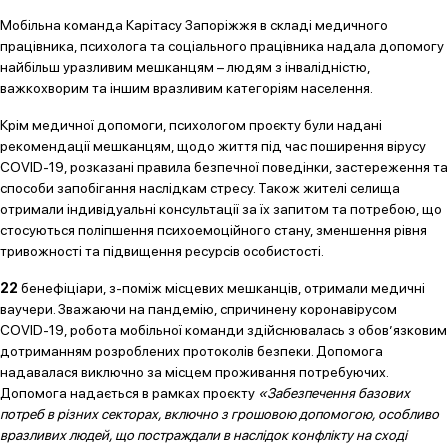
Мобільна команда Карітасу Запоріжжя в складі медичного
працівника, психолога та соціального працівника надала допомогу
найбільш уразливим мешканцям – людям з інвалідністю,
важкохворим та іншим вразливим категоріям населення.
Крім медичної допомоги, психологом проєкту були надані
рекомендації мешканцям, щодо життя під час поширення вірусу
COVID-19, розказані правила безпечної поведінки, застереження та
способи запобігання наслідкам стресу. Також жителі селища
отримали індивідуальні консультації за їх запитом та потребою, що
стосуються поліпшення психоемоційного стану, зменшення рівня
тривожності та підвищення ресурсів особистості.
22
бенефіціари, з-поміж місцевих мешканців, отримали медичні
ваучери. Зважаючи на пандемію, спричинену коронавірусом
COVID-19, робота мобільної команди здійснювалась з обов’язковим
дотриманням розроблених протоколів безпеки. Допомога
надавалася виключно за місцем проживання потребуючих.
Допомога надається в рамках проєкту
«Забезпечення базових
потреб в різних секторах, включно з грошовою допомогою, особливо
вразливих людей, що постраждали в наслідок конфлікту на сході