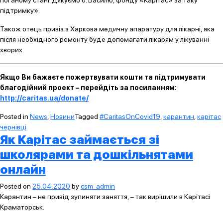
підтримку».
Також отець привіз з Харкова медичну апаратуру для лікарні, яка
після необхідного ремонту буде допомагати лікарям у лікуванні
хворих.
Якщо Ви бажаєте пожертвувати кошти та підтримувати
благодійний проект – перейдіть за посиланням:
http://caritas.ua/donate/
Posted in
News
,
Новини
Tagged
#CaritasOnCovid19
,
карантин
,
карітас
чернівці
Як Карітас займається зі
школярами та дошкільнятами
онлайн
Posted on
25.04.2020
by
csm_admin
Карантин – не привід зупиняти заняття, – так вирішили в Карітасі
Краматорськ.