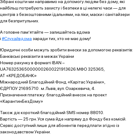
Зібрані кошти ми направимо на допомогу людям без дому, які
найбільш потребують захисту і безпеки в ці нелегкі часи — для
центрів з безкоштовними їдальнями, на ліки, маски і санітайзери
для безпритульних.
А головне пам’ятайте — залишайтесь вдома
і
#Слухайвдома
заради тих, хто не має дому!
Юридичні особи можуть зробити внески за допомогою реквізитів:
Банківські реквізити в межах України
Номер рахунку в форматі IBAN –
UA763253650000002600221913626 МФО 325365,
АТ «КРЕДОБАНК»
Міжнародний Благодійний Фонд «Карітас України»,
ЄДРПОУ 21695710 . м. Львів, вул. Озаркевича, 4.
Призначення платежу: благодійний внесок на проект
«КарантинБезДому»
Також діє короткий благодійний SMS номер 88010.
Вартість — 25 грн. Уся сума йде напряму до Фонду без комісій.
Сервіс доступний лише для абонентів передплати згідно із
законодавством України.