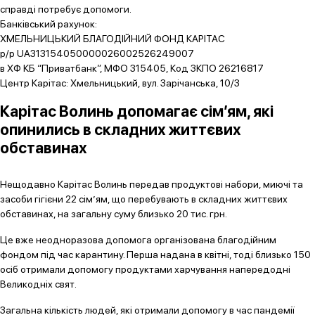
справді потребує допомоги.
Банківський рахунок:
ХМЕЛЬНИЦЬКИЙ БЛАГОДIЙНИЙ ФОНД КАРIТАС
р/р UA313154050000026002526249007
в ХФ КБ “Приватбанк”, МФО 315405, Код ЗКПО 26216817
Центр Карітас: Хмельницький, вул. Зарічанська, 10/3
Карітас Волинь допомагає сім’ям, які
опинились в складних життєвих
обставинах
Нещодавно Карітас Волинь передав продуктові набори, миючі та
засоби гігієни 22 сім’ям, що перебувають в складних життєвих
обставинах, на загальну суму близько 20 тис. грн.
Це вже неодноразова допомога організована благодійним
фондом під час карантину. Перша надана в квітні, тоді близько 150
осіб отримали допомогу продуктами харчування напередодні
Великодніх свят.
Загальна кількість людей, які отримали допомогу в час пандемії