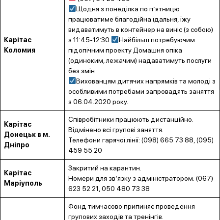
Щодня з понеділка по п’ятницю
працюватиме благодійна їдальня, їжу
видаватимуть в контейнер на виніс (з собою)
Карітас
з 11:45-12:30
Найбільш потребуючим
Коломия
підопічним проекту Домашня опіка
(одиноким, лежачим) надаватимуть послуги
без змін
Вихованцям дитячих напрямків та молоді з
особливими потребами запровадять заняття
з 06.04.2020 року.
Співробітники працюють дистанційно.
Карітас
Відмінено всі групові заняття.
Донецьк в м.
Телефони гарячої лінії: (098) 665 73 88, (095)
Дніпро
459 55 20
Закритий на карантин.
Карітас
Номери для зв’язку з адміністратором: (067)
Маріуполь
623 52 21, 050 480 73 38
Фонд тимчасово припиняє проведення
групових заходів та тренінгів.