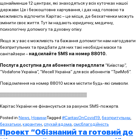
щонайменше 12 центрах, які знаходяться у всіх куточках нашої
держави. Це і безкоштовне харчування, і дах над головою та
можливість відпочити. Карітас – це місце, де безхатченки можуть
змінити своє життя. Тут їм надають юридичну, медичну,
психологічну допомогу та духовну опіку.
Якщо ж у вас є можливість та бажання допомогти нам нагодувати
безпритульних та придбати для них такі необхідні маски та
санітайзери –
надсилайте
SMS на номер 88010.
Послуга доступна для абонентів передплати
“Київстар”,
“Vodafone Україна”, “lifecell Україна” для всіх абонентів “ТриМоб”.
Повідомлення на номер 88010 може містити будь-які символи.
▒▒▒▒▒▒▒▒▒▒▒▒▒▒▒▒▒▒▒▒▒▒▒▒▒▒▒▒
Карітас України не фінансується за рахунок SMS-пожертв.
Posted in
News
,
Новини
Tagged
#CaritasOnCovid19
,
безпритульны
,
безхатьки
,
карантин
,
слухай вдома
,
смсблагодійність
Проект “Обізнаний та готовий до