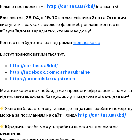
Більше про проект тут:
http://caritas.ua/kbd/
(натисніть)
Вже завтра,
28.04, о 19:00
відома співачка
Злата Огневич
виступить в рамках зіркового флешмобу онлайн-концертів
#Слухайвдома заради тих, хто не має дому!
Концерт відбудеться за підтримки
hromadske.ua
.
Виступ транслюватиметься тут:
http://caritas.ua/kbd/
http://facebook.com/caritasukraine
https://hromadske.ua/stream
Ми закликаємо всіх небайдужих провести ефір разом із нами та
підтримати внесками бездомних у ці надскладні часи для них!
Якщо ви бажаєте долучитись до ініціативи, зробити пожертву
можна за посиланням на сайті Фонду
http://caritas.ua/kbd/
Юридичні особи можуть зробити внески за допомогою
реквізитів:
Банківські реквізити в межах України