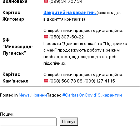
Волноваха
(099) 34 707 34
Карітас
Закритий на карантин.
(клікніть для
Житомир
відкриття контактів)
Співробітники працюють дистанційно.
(050) 307-50-22
БФ
Проекти “Домашня опіка” та “Підтримка
“Милосердя-
сімей” продовжують роботу в режимі
Луганськ”
необхідності, відповідно до потреб
підопічних.
Карітас
Співробітники працюють дистанційно.
Кам’янське
(068) 560 73 88, (099) 127 41 15
Posted in
News
,
Новини
Tagged
#CaritasOnCovid19
,
карантин
Пошук
Пошук