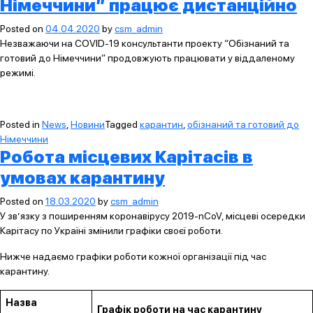
Німеччини” працює дистанційно
Posted on
04.04.2020
by
csm_admin
Незважаючи на COVID-19 консультанти проекту “Обізнаний та
готовий до Німеччини” продовжують працювати у віддаленому
режимі.
Posted in
News
,
Новини
Tagged
карантин
,
обізнаний та готовий до
Німеччини
Робота місцевих Карітасів в
умовах карантину
Posted on
18.03.2020
by
csm_admin
У зв’язку з поширенням коронавірусу 2019-nCoV, місцеві осередки
Карітасу по Україні змінили графіки своєї роботи.
Нижче надаємо графіки роботи кожної організації під час
карантину.
Назва
Графік роботи на час карантину