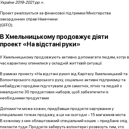
України 2019-2021 рр.».
Проєкт реалізується за фінансової підтримки Міністерства
закордонних справ Німеччини
(GFFO).
В Хмельницькому продовжу
є
д
і
яти
проект «
На відстані руки»
У Хмельницькому продовжують активно допомагати людям, котрі в
час карантину опинилися у складній життєвій ситуації.
В рамках проекту «На відстані руки» від Карітасу Хмельницький та
Волонтерського лідерського руху, соціально активні підприємці та
небайдужі городяни підготували для самотніх, літніх та людей з
інвалідністю 30 продуктових наборів, щоб забезпечити їх
необхідними продуктами.
Допомогти може кожен, придбавши продукти харчування у
спеціальних точках продажу, а це на сьогодні – 15 магазинів міста.
В кожному з них облаштований спеціальний кошик – придбане слід
покласти туди. Продукти заберуть волонтери і розвезуть тим, хто