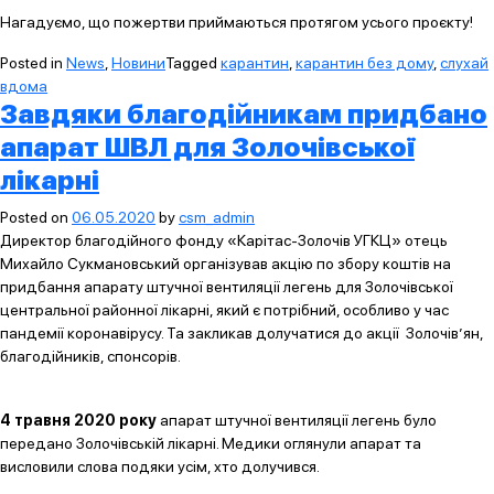
Нагадуємо, що пожертви приймаються протягом усього проєкту!
Posted in
News
,
Новини
Tagged
карантин
,
карантин без дому
,
слухай
вдома
Завдяки благодійникам придбано
апарат ШВЛ для Золочівської
лікарні
Posted on
06.05.2020
by
csm_admin
Директор благодійного фонду «Карітас-Золочів УГКЦ» отець
Михайло Сукмановський організував акцію по збору коштів на
придбання апарату штучної вентиляції легень для Золочівської
центральної районної лікарні, який є потрібний, особливо у час
пандемії коронавірусу. Та закликав долучатися до акції Золочів’ян,
благодійників, спонсорів.
4 травня 2020 року
апарат штучної вентиляції легень було
передано Золочівській лікарні. Медики оглянули апарат та
висловили слова подяки усім, хто долучився.