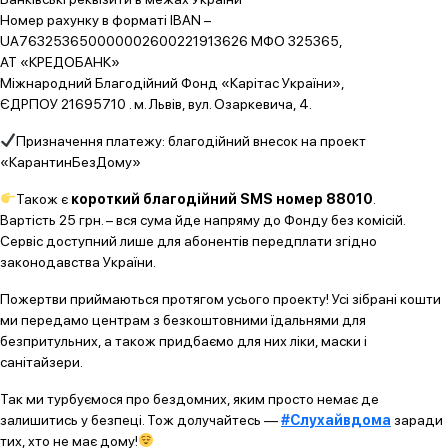
Номер рахунку в форматі IBAN –
UA763253650000002600221913626 МФО 325365,
АТ «КРЕДОБАНК»
Міжнародний Благодійний Фонд «Карітас України»,
ЄДРПОУ 21695710 . м. Львів, вул. Озаркевича, 4.
Призначення платежу: благодійний внесок на проект
«КарантинБезДому»
Також є
короткий благодійний SMS номер 88010
.
Вартість 25 грн. – вся сума йде напряму до Фонду без комісій.
Сервіс доступний лише для абонентів передплати згідно
законодавства України.
Пожертви приймаються протягом усього проекту! Усі зібрані кошти
ми передамо центрам з безкоштовними їдальнями для
безпритульних, а також придбаємо для них ліки, маски і
санітайзери.
Так ми турбуємося про бездомних, яким просто немає де
залишитись у безпеці. Тож долучайтесь —
#Слухайвдома
заради
тих, хто не має дому!