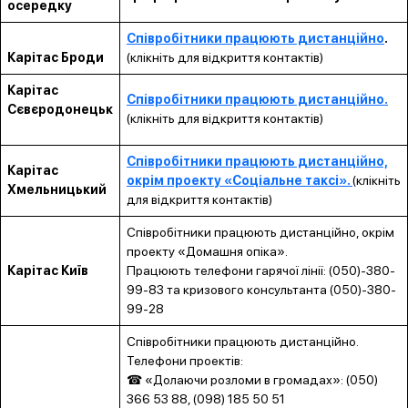
осередку
Співробітники працюють дистанційно
.
Карітас Броди
(клікніть для відкриття контактів)
Карітас
Співробітники працюють дистанційно.
Сєвєродонецьк
(клікніть для відкриття контактів)
Співробітники працюють дистанційно,
Карітас
окрім проекту «Соціальне таксі».
(клікніть
Хмельницький
для відкриття контактів)
Співробітники працюють дистанційно, окрім
проекту «Домашня опіка».
Карітас Київ
Працюють телефони гарячої лінії: (050)-380-
99-83 та кризового консультанта (050)-380-
99-28
Співробітники працюють дистанційно.
Телефони проектів:
☎ «Долаючи розломи в громадах»: (050)
366 53 88, (098) 185 50 51