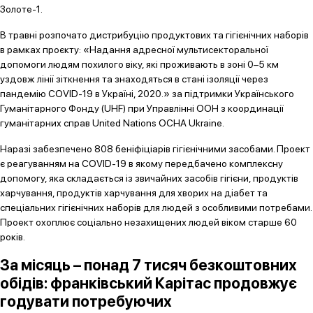
Золоте-1.
В травні розпочато дистрибуцію продуктових та гігієнічних наборів
в рамках проєкту: «Надання адресної мультисекторальної
допомоги людям похилого віку, які проживають в зоні 0–5 км
уздовж лінії зіткнення та знаходяться в стані ізоляції через
пандемію COVID-19 в Україні, 2020.» за підтримки Українського
Гуманітарного Фонду (UHF) при Управлінні ООН з координації
гуманітарних справ United Nations OCHA Ukraine.
Наразі забезпечено 808 беніфіціарів гігієнічними засобами. Проект
є реагуванням на COVID-19 в якому передбачено комплексну
допомогу, яка складається із звичайних засобів гігієни, продуктів
харчування, продуктів харчування для хворих на діабет та
спеціальних гігієнічних наборів для людей з особливими потребами.
Проект охоплює соціально незахищених людей віком старше 60
років.
За місяць – понад 7 тисяч безкоштовних
обідів: франківський Карітас продовжує
годувати потребуючих