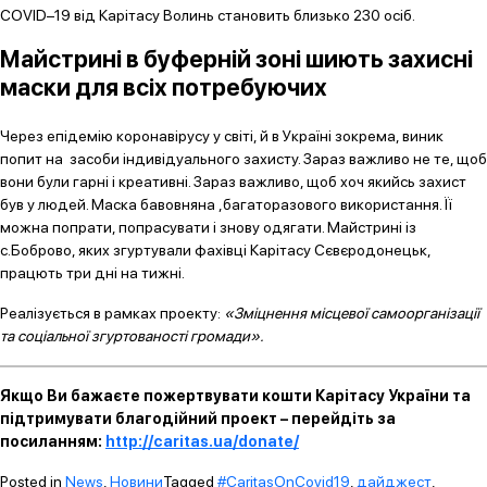
COVID–19 від Карітасу Волинь становить близько 230 осіб.
Майстрині в буферній зоні шиють захисні
маски для всіх потребуючих
Через епідемію коронавірусу у світі, й в Україні зокрема, виник
попит на засоби індивідуального захисту. Зараз важливо не те, щоб
вони були гарні і креативні. Зараз важливо, щоб хоч якийсь захист
був у людей. Маска бавовняна ,багаторазового використання. Її
можна попрати, попрасувати і знову одягати. Майстрині із
с.Боброво, яких згуртували фахівці Карітасу Сєвєродонецьк,
працють три дні на тижні.
Реалізується в рамках проекту:
«Зміцнення місцевої самоорганізації
та соціальної згуртованості громади».
Якщо Ви бажаєте пожертвувати кошти Карітасу України та
підтримувати благодійний проект – перейдіть за
посиланням:
http://caritas.ua/donate/
Posted in
News
,
Новини
Tagged
#CaritasOnCovid19
,
дайджест
,