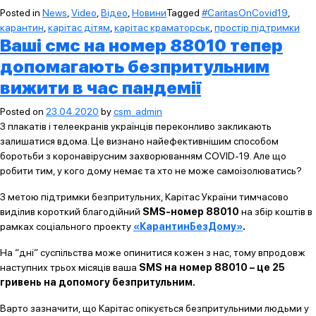
Posted in
News
,
Video
,
Відео
,
Новини
Tagged
#CaritasOnCovid19
,
карантин
,
карітас дітям
,
карітас краматорськ
,
простір підтримки
Ваші смс на номер 88010 тепер
допомагають безпритульним
вижити в час пандемії
Posted on
23.04.2020
by
csm_admin
З плакатів і телеекранів українців переконливо закликають
залишатися вдома. Це визнано найефективнішим способом
боротьби з коронавірусним захворюванням COVID-19. Але що
робити тим, у кого дому немає та хто не може самоізолюватись?
З метою підтримки безпритульних, Карітас України тимчасово
виділив короткий благодійний
SMS-номер
88010
на збір коштів в
рамках соціального проекту
«КарантинБезДому»
.
На “дні” суспільства може опинитися кожен з нас, тому впродовж
наступних трьох місяців ваша
SMS на номер 88010 – це 25
гривень на допомогу безпритульним.
Варто зазначити, що Карітас опікується безпритульними людьми у