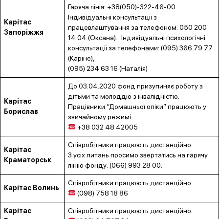
Гаряча лінія: +38(050)-322-46-00
Індивідуальні консультації з
Карітас
працевлаштування за телефоном: 050 200
Запоріжжя
14 04 (Оксана). Індивідуальні психологічні
консультації за телефонами: (095) 366 79 77
(Каріне),
(095) 234 63 16 (Наталія)
До 03.04.2020 фонд призупиняє роботу з
дітьми та молоддю з інвалідністю.
Карітас
Працівники “Домашньої опіки” працюють у
Борислав
звичайному режимі.
+38 032 48 42005
Співробітники працюють дистанційно.
Карітас
З усіх питань просимо звертатись на гарячу
Краматорськ
лінію фонду: (066) 993 28 00.
Співробітники працюють дистанційно.
Карітас Волинь
(098) 758 18 86
Карітас
Співробітники працюють дистанційно.