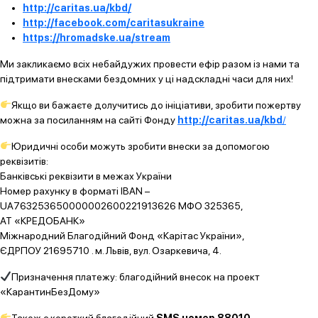
http://caritas.ua/kbd/
http://facebook.com/caritasukraine
https://hromadske.ua/stream
Ми закликаємо всіх небайдужих провести ефір разом із нами та
підтримати внесками бездомних у ці надскладні часи для них!
Якщо ви бажаєте долучитись до ініціативи, зробити пожертву
можна за посиланням на сайті Фонду
http://caritas.ua/kbd
/
Юридичні особи можуть зробити внески за допомогою
реквізитів:
Банківські реквізити в межах України
Номер рахунку в форматі IBAN –
UA763253650000002600221913626 МФО 325365,
АТ «КРЕДОБАНК»
Міжнародний Благодійний Фонд «Карітас України»,
ЄДРПОУ 21695710 . м. Львів, вул. Озаркевича, 4.
Призначення платежу: благодійний внесок на проект
«КарантинБезДому»
Також є короткий благодійний
SMS номер 88010
.