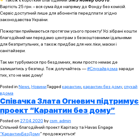
Вартість 25 грн. – вся сума йде напряму до Фонду без комісій.
Сервіс доступний лише для абонентів передплати згідно
законодавства України.
Пожертви приймаються протягом усього проекту! Усі зібрані кошти
благодійний ми передамо центрам з безкоштовними їдальнями
для безпритульних, а також придбає для них ліки, маски і
санітайзери.
Так ми турбуємося про бездомних, яким просто немає де
залишитись у безпеці. Тож долучайтесь —
#Слухайвдома
заради
тих, хто не має дому!
Posted in
News
,
Новини
Tagged
карантин
,
карантин без дому
,
слухай
вдома
Співачка Злата Огневич підтримує
проект “Карантин без дому”
Posted on
27.04.2020
by
csm_admin
Спільний благодійний проект Карітасу та Havas Engage
“КарантинБезДому
” продовжується!