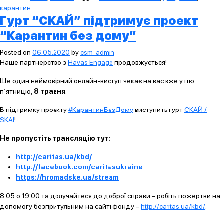
карантин
Гурт “СКАЙ” підтримує проект
“Карантин без дому”
Posted on
06.05.2020
by
csm_admin
Наше партнерство з
Havas Engage
продовжується!
Ще один неймовірний онлайн-виступ чекає на вас вже у цю
п‘ятницю,
8 травня
.
В підтримку проєкту
#КарантинБезДому
виступить гурт
СКАЙ /
SKAI
!
Не пропустіть трансляцію тут:
http://caritas.ua/kbd/
http://facebook.com/caritasukraine
https://hromadske.ua/stream
8.05 о 19:00 та долучайтеся до доброї справи – робіть пожертви на
допомогу безпритульним на сайті фонду –
http://caritas.ua/kbd/
.