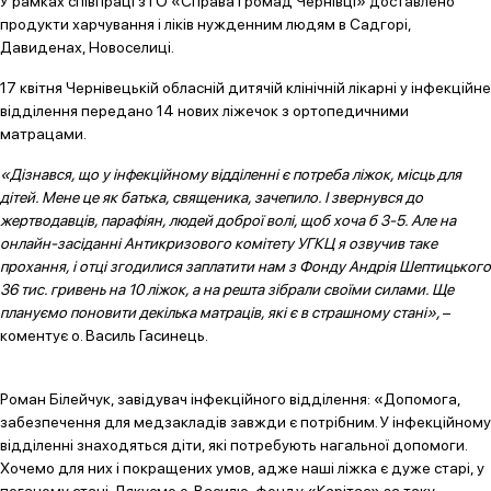
У рамках співпраці з ГО «Справа громад Чернівці» доставлено
продукти харчування і ліків нужденним людям в Садгорі,
Давиденах, Новоселиці.
17 квітня Чернівецькій обласній дитячій клінічній лікарні у інфекційне
відділення передано 14 нових ліжечок з ортопедичними
матрацами.
«Дізнався, що у інфекційному відділенні є потреба ліжок, місць для
дітей. Мене це як батька, священика, зачепило. І звернувся до
жертводавців, парафіян, людей доброї волі, щоб хоча б 3-5. Але на
онлайн-засіданні Антикризового комітету УГКЦ я озвучив таке
прохання, і отці згодилися заплатити нам з Фонду Андрія Шептицького
36 тис. гривень на 10 ліжок, а на решта зібрали своїми силами. Ще
плануємо поновити декілька матраців, які є в страшному стані»,
–
коментує о. Василь Гасинець.
Роман Білейчук, завідувач інфекційного відділення: «Допомога,
забезпечення для медзакладів завжди є потрібним. У інфекційному
відділенні знаходяться діти, які потребують нагальної допомоги.
Хочемо для них і покращених умов, адже наші ліжка є дуже старі, у
поганому стані. Дякуємо о. Василю, фонду «Карітас» за таку