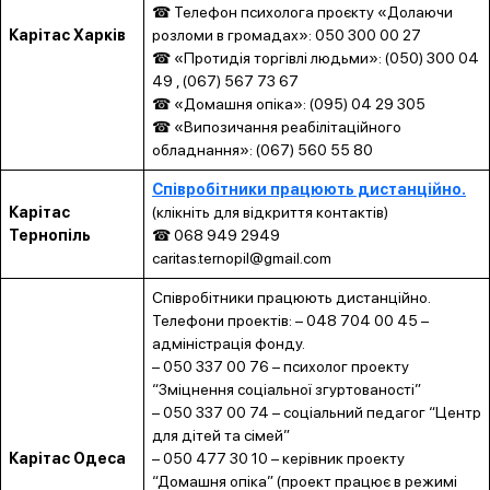
☎ Телефон психолога проєкту «Долаючи
Карітас Харків
розломи в громадах»: 050 300 00 27
☎ «Протидія торгівлі людьми»: (050) 300 04
49 , (067) 567 73 67
☎ «Домашня опіка»: (095) 04 29 305
☎ «Випозичання реабілітаційного
обладнання»: (067) 560 55 80
Співробітники працюють дистанційно.
Карітас
(клікніть для відкриття контактів)
Тернопіль
☎ 068 949 2949
caritas.ternopil@gmail.com
Співробітники працюють дистанційно.
Телефони проектів: – 048 704 00 45 –
адміністрація фонду.
– 050 337 00 76 – психолог проекту
“Зміцнення соціальної згуртованості”
– 050 337 00 74 – соціальний педагог “Центр
для дітей та сімей”
Карітас Одеса
– 050 477 30 10 – керівник проекту
“Домашня опіка” (проект працює в режимі