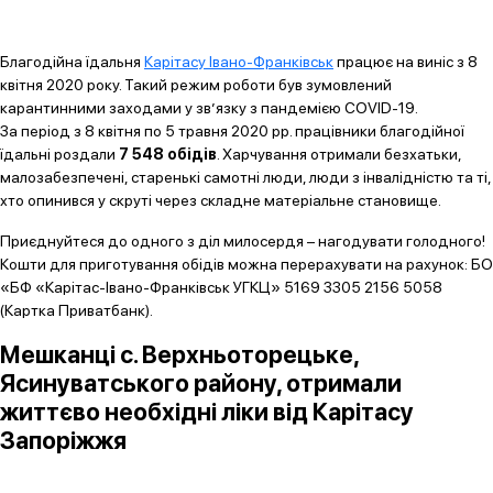
Благодійна їдальня
Карітасу Івано-Франківськ
працює на виніс з 8
квітня 2020 року. Такий режим роботи був зумовлений
карантинними заходами у зв’язку з пандемією COVID-19.
За період з 8 квітня по 5 травня 2020 рр. працівники благодійної
їдальні роздали
7 548 обідів
. Харчування отримали безхатьки,
малозабезпечені, старенькі самотні люди, люди з інвалідністю та ті,
хто опинився у скруті через складне матеріальне становище.
Приєднуйтеся до одного з діл милосердя – нагодувати голодного!
Кошти для приготування обідів можна перерахувати на рахунок: БО
«БФ «Карітас-Івано-Франківськ УГКЦ» 5169 3305 2156 5058
(Картка Приватбанк).
Мешканці с. Верхньоторецьке,
Ясинуватського району, отримали
життєво необхідні ліки від Карітасу
Запоріжжя