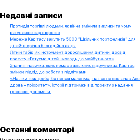
Недавні записи
Протидія торгівлі людьми: як війна змінила виклики та чому
рятує лише партнерство
Мережа Карітасу закупить 5000 “Шкільних портфеликів” для
дітей: щорічна благодійна акція
Літній табір, як інструмент дорослішання дитини: досвід
проєкту «Готуємо дітей і молодь до майбутнього»
Знання і навички, яких немає в шкільних підручниках: Карітас
змінює підхід до роботи з підлітками
«На ліки теж треба, бо пенсія маленька, на все не вистачає. Але
дрова – пріоритет». Історії підтримки від проєкту з надання
грошової допомоги
Останні коментарі
Немає коментарів до показу.