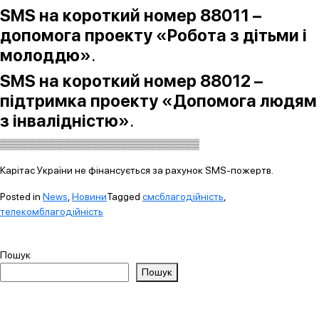
SMS на короткий номер 88011 –
допомога проекту «Робота з дітьми і
молоддю»
.
SMS на короткий номер 88012 –
підтримка проекту «Допомога людям
з інвалідністю»
.
▒▒▒▒▒▒▒▒▒▒▒▒▒▒▒▒▒▒▒▒▒▒▒▒▒▒▒▒
Карітас України не фінансується за рахунок SMS-пожертв.
Posted in
News
,
Новини
Tagged
смсблагодійність
,
телекомблагодійність
Пошук
Пошук