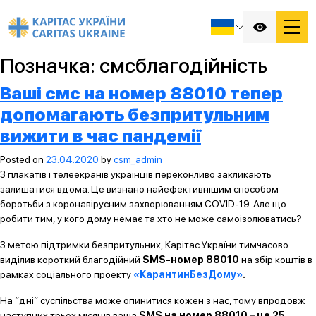
Позначка:
смсблагодійність
Ваші смс на номер 88010 тепер
допомагають безпритульним
вижити в час пандемії
Posted on
23.04.2020
by
csm_admin
З плакатів і телеекранів українців переконливо закликають
залишатися вдома. Це визнано найефективнішим способом
боротьби з коронавірусним захворюванням COVID-19. Але що
робити тим, у кого дому немає та хто не може самоізолюватись?
З метою підтримки безпритульних, Карітас України тимчасово
виділив короткий благодійний
SMS-номер
88010
на збір коштів в
рамках соціального проекту
«КарантинБезДому»
.
На “дні” суспільства може опинитися кожен з нас, тому впродовж
наступних трьох місяців ваша
SMS на номер 88010 – це 25