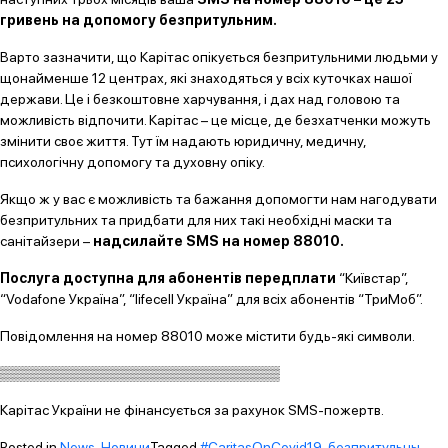
гривень на допомогу безпритульним.
Варто зазначити, що Карітас опікується безпритульними людьми у
щонайменше 12 центрах, які знаходяться у всіх куточках нашої
держави. Це і безкоштовне харчування, і дах над головою та
можливість відпочити. Карітас – це місце, де безхатченки можуть
змінити своє життя. Тут їм надають юридичну, медичну,
психологічну допомогу та духовну опіку.
Якщо ж у вас є можливість та бажання допомогти нам нагодувати
безпритульних та придбати для них такі необхідні маски та
санітайзери –
надсилайте
SMS на номер 88010.
Послуга доступна для абонентів передплати
“Київстар”,
“Vodafone Україна”, “lifecell Україна” для всіх абонентів “ТриМоб”.
Повідомлення на номер 88010 може містити будь-які символи.
▒▒▒▒▒▒▒▒▒▒▒▒▒▒▒▒▒▒▒▒▒▒▒▒▒▒▒▒
Карітас України не фінансується за рахунок SMS-пожертв.
Posted in
News
,
Новини
Tagged
#CaritasOnCovid19
,
безпритульны
,