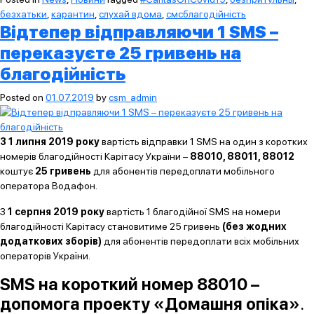
безхатьки
,
карантин
,
слухай вдома
,
смсблагодійність
Відтепер відправляючи 1 SMS –
переказуєте 25 гривень на
благодійність
Posted on
01.07.2019
by
csm_admin
З 1 липня 2019 року
вартість відправки 1 SMS на один з коротких
номерів благодійності Карітасу України –
88010, 88011, 88012
коштує
25 гривень
для абонентів передоплати мобільного
оператора Водафон.
З
1 серпня 2019 року
вартість 1 благодійної SMS на номери
благодійності Карітасу становитиме 25 гривень
(без жодних
додаткових зборів)
для абонентів передоплати всіх мобільних
операторів України.
SMS на короткий номер 88010 –
допомога проекту «Домашня опіка»
.