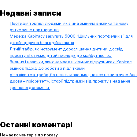
Недавні записи
Протидія торгівлі людьми: як війна змінила виклики та чому
рятує лише партнерство
Мережа Карітасу закупить 5000 “Шкільних портфеликів” для
дітей: щорічна благодійна акція
Літній табір, як інструмент дорослішання дитини: досвід
проєкту «Готуємо дітей і молодь до майбутнього»
Знання і навички, яких немає в шкільних підручниках: Карітас
змінює підхід до роботи з підлітками
«На ліки теж треба, бо пенсія маленька, на все не вистачає. Але
дрова – пріоритет». Історії підтримки від проєкту з надання
грошової допомоги
Останні коментарі
Немає коментарів до показу.