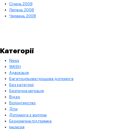
Січень 2009
Липень 2008
Червень 2008
Категорії
News
WASH
Адвокація
Багатоцільова грошова допомога
Без категорії
Безпечна міграція
Відео
Волонтерство
Діти
Допомога з житлом
Економічна підтримка
Інклюзія