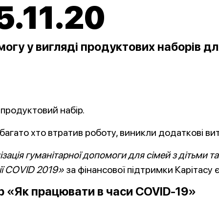
5.11.20
огу у вигляді продуктових наборів для
 продуктовий набір.
агато хто втратив роботу, виникли додаткові вит
зація гуманітарної допомоги для сімей з дітьми та
ії COVID 2019»
за фінансової підтримки Карітасу єп
ар «Як працювати в часи COVID-19»