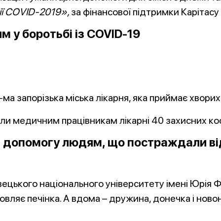
ії COVID-2019»,
за фінансової підтримки Карітасу є
м у боротьбі із
COVID
-19
а запорізька міська лікарня, яка приймає хворих 
и медичним працівникам лікарні 40 захисних ко
и допомогу людям, що постраждали ві
ецького національного університету імені Юрія Фе
овляє печінка. А вдома – дружина, донечка і нов