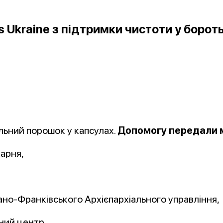
tas Ukraine з підтримки чистоти у бор
льний порошок у капсулах.
Допомогу передали 
карня,
ано-Франківського Архієпархіального управління,
ний центр,