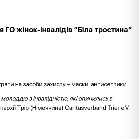
 ГО жінок-інвалідів “Біла тростина”
рати на засоби захисту – маски, антисептики.
 молоддю з інвалідністю, які опинились в
архії Трір (Німеччина) Caritasverband Trier e.V.