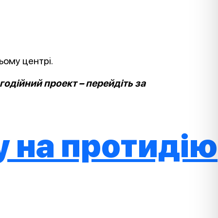
ьому центрі.
одійний проект – перейдіть за
у на протидію