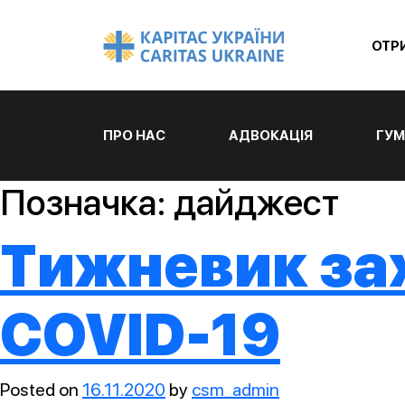
ОТР
ПРО НАС
АДВОКАЦІЯ
ГУМ
Позначка:
дайджест
Тижневик зах
COVID-19
Posted on
16.11.2020
by
csm_admin