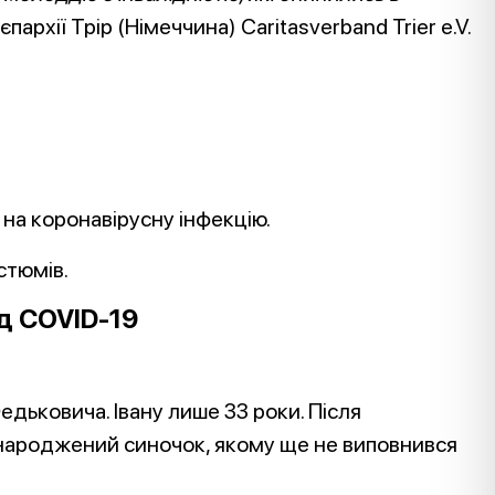
пархії Трір (Німеччина) Caritasverband Trier e.V.
на коронавірусну інфекцію.
стюмів.
д COVID-19
дьковича. Івану лише 33 роки. Після
онароджений синочок, якому ще не виповнився