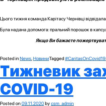
Цього тижня команда Карітасу Чернівці відвідала 
Була надана допомога: пральний порошок в капсул
Якщо Ви бажаєте пожертвувати
Posted in
News
,
Новини
Tagged
#CaritasOnCovid19
Тижневик зах
COVID-19
Posted on
09.11.2020
by
csm_admin