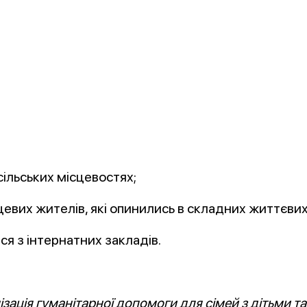
 сільських місцевостях;
ісцевих жителів, які опинились в складних життєви
ися з інтернатних закладів.
зація гуманітарної допомоги для сімей з дітьми та