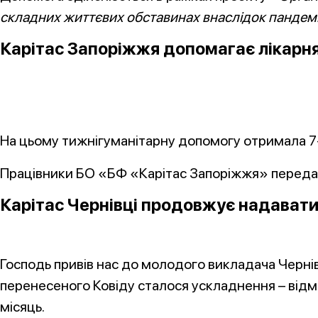
складних життєвих обставинах внаслідок пандем
Карітас Запоріжжя допомагає лікарня
На цьому тижнігуманітарну допомогу отримала 7-м
Працівники БО «БФ «Карітас Запоріжжя» передал
Карітас Чернівці продовжує надават
Господь привів нас до молодого викладача Чернів
перенесеного Ковіду сталося ускладнення – відм
місяць.