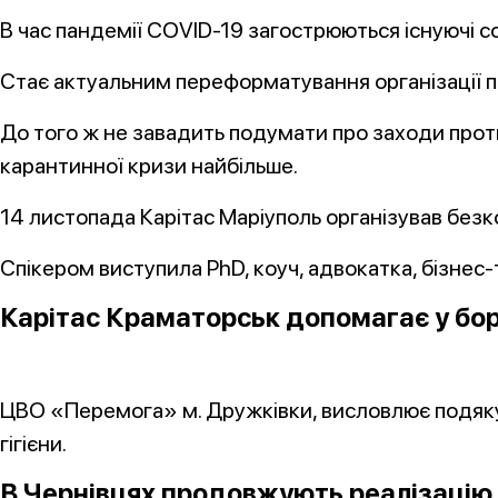
В час пандемії COVID-19 загострюються існуючі с
Стає актуальним переформатування організації 
До того ж не завадить подумати про заходи протие
карантинної кризи найбільше.
14 листопада Карітас Маріуполь організував без
Спікером виступила PhD, коуч, адвокатка, бізнес
Карітас Краматорськ допомагає у бор
ЦВО «Перемога» м. Дружківки, висловлює подяку 
гігієни.
В Чернівцях продовжують реалізацію с