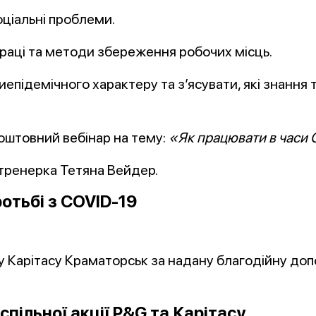
оціальні проблеми.
праці та методи збереження робочих місць.
підемічного характеру та з’ясувати, які знання т
коштовний вебінар на тему:
«Як працювати в часи 
-тренерка Тетяна Вейдер.
отьбі з
COVID
-19
Карітасу Краматорськ за надану благодійну допом
пільної акції P&G та Карітасу