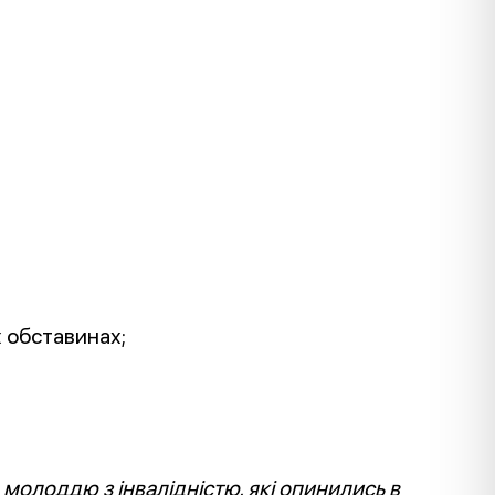
х обставинах;
 молоддю з інвалідністю, які опинились в