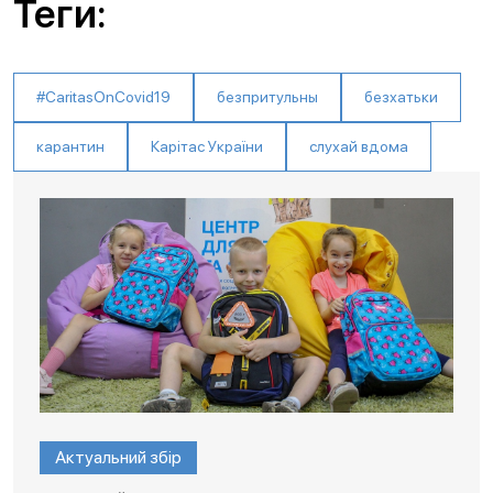
Теги:
#CaritasOnCovid19
безпритульны
безхатьки
карантин
Карітас України
слухай вдома
Актуальний збір