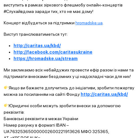
виступить в рамках зіркового флешмобу онлайн-концертів
#Слухайвдома заради тих, хто не має дому!
Концерт відбудеться за підтримки
hromadske.ua
.
Виступ транслюватиметься тут:
http://caritas.ua/kbd/
http://facebook.com/caritasukraine
https://hromadske.ua/stream
Ми закликаємо всіх небайдужих провести ефір разом із нами та
підтримати внесками бездомних у ці надскладні часи для них!
Якщо ви бажаєте долучитись до ініціативи, зробити пожертву
можна за посиланням на сайті Фонду
http://caritas.ua/kbd/
Юридичні особи можуть зробити внески за допомогою
реквізитів:
Банківські реквізити в межах України
Номер рахунку в форматі IBAN –
UA763253650000002600221913626 МФО 325365,