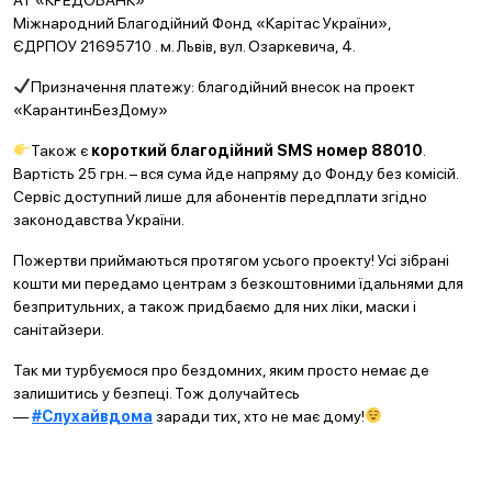
АТ «КРЕДОБАНК»
Міжнародний Благодійний Фонд «Карітас України»,
ЄДРПОУ 21695710 . м. Львів, вул. Озаркевича, 4.
Призначення платежу: благодійний внесок на проект
«КарантинБезДому»
Також є
короткий благодійний SMS номер 88010
.
Вартість 25 грн. – вся сума йде напряму до Фонду без комісій.
Сервіс доступний лише для абонентів передплати згідно
законодавства України.
Пожертви приймаються протягом усього проекту! Усі зібрані
кошти ми передамо центрам з безкоштовними їдальнями для
безпритульних, а також придбаємо для них ліки, маски і
санітайзери.
Так ми турбуємося про бездомних, яким просто немає де
залишитись у безпеці. Тож долучайтесь
—
#Слухайвдома
заради тих, хто не має дому!