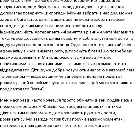
робила до війни і до чого вона може повернутись зараз, щоб
почуватись краще. Звук, запах, смак, дотик, зір — це те що нам
допомагає повернути ці спогади. Можна забрати в нас дім, можна
забрати багатство, речі, іграшки, але не можна забрати приємні
спогади, щасливі моменти, не можна забрати нашу
індивідуальність. Артерапевтичні заняття з різними матеріалами та
текстурами дозволяють дітям повернути собі відчуття контролю та
відчути успіх виконаного завдання. Одночасно з тим високий рівень
адреналіну в крові вимагає руху, діти хочуть бігати і цю потребу ми
маємо задовільнити. Ми працюємо зі всіма емоціями, як
позитивними так і негативними, — вчимось їх усвідомлювати та
відредагувати. Діти дуже добре розуміють аналогію з автомобілем
та бензином — якщо машину не заправити, вона не поїде, і от
разом в різний спосіб ми шукаємо це паливо, щоб мати можливість
продовжувати “їхати”.
Мені насправді часто хочеться просто обійняти дітей, поділитись з
ними своїм ресурсом. Фахівці Карітасу, які працюють з дітьми
діляться тим паливом, яке дає можливість рухатись, рости,
розвиватись. Ми завжди готові бути поруч в важких моментах,
підтримати, наші двері відкриті і ми готові допомагати.