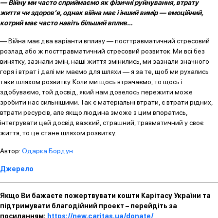
— Війну ми часто сприймаємо як фізичні руйнування, втрату
життя чи здоров’я, однак війна має і інший вимір — емоційний,
котрий має часто навіть більший вплив…
— Війна має два варіанти впливу — посттравматичний стресовий
розлад або ж посттравматичний стресовий розвиток. Ми всі без
винятку, зазнали змін, наші життя змінились, ми зазнали значного
горя і втрат і далі ми маємо для шляхи — я за те, щоб ми рухались
таки шляхом розвитку. Коли ми щось втрачаємо, то щось і
здобуваємо, той досвід, який нам довелось пережити може
зробити нас сильнішими. Так є матеріальні втрати, є втрати рідних,
втрати ресурсів, але якщо людина зможе з цим впоратись,
інтегрувати цей досвід важкий, страшний, травматичний у своє
життя, то це стане шляхом розвитку.
Автор:
Одарка Бордун
Джерело
Якщо Ви бажаєте пожертвувати кошти Карітасу України та
підтримувати благодійний проект – перейдіть за
посиланням:
https://new.caritas.ua/donate/