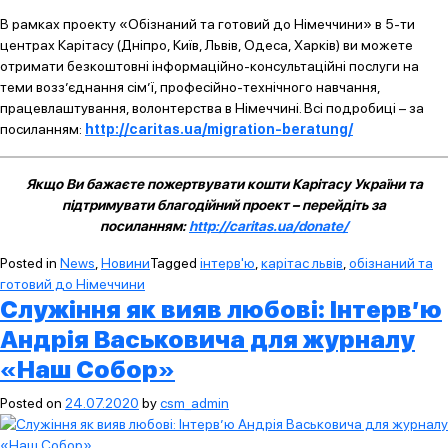
В рамках проекту «Обізнаний та готовий до Німеччини» в 5-ти
центрах Карітасу (Дніпро, Київ, Львів, Одеса, Харків) ви можете
отримати безкоштовні інформаційно-консультаційні послуги на
теми возз’єднання сім’ї, професійно-технічного навчання,
працевлаштування, волонтерства в Німеччині. Всі подробиці – за
посиланням:
http://caritas.ua/migration-beratung/
Якщо Ви бажаєте пожертвувати кошти Карітасу України та
підтримувати благодійний проект – перейдіть за
посиланням:
http://caritas.ua/donate/
Posted in
News
,
Новини
Tagged
інтерв'ю
,
карітас львів
,
обізнаний та
готовий до Німеччини
Служіння як вияв любові: Інтерв’ю
Андрія Васьковича для журналу
«Наш Собор»
Posted on
24.07.2020
by
csm_admin