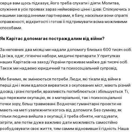
серце вам щось підказує, його треба слухати і діяти. Молитва,
служіння в усіх проявах зараз неймовірно цінні і дієві. Спілкуючись з
нашими закордонними партнерами, я бачу, наскільки вони спраглі
справжності, відкритості і готові її підтримувати всіма можливими
способами.
Як Карітас допомагає постраждалим від війни?
За неповних два місяці ми надали допомогу близько 600 тисяч осіб.
Це їжа, одяг, гігієнічні набори, медичні препарати. У притулках
наших Карітасів на заході України проживає майже дві тисячі осіб.
Також ми надаємо юридичний та психосоціальний супровід.
Ми бачимо, як змінюються потреби. Люди, які тікали від війни в
перші дні і яким вдалося вирватися з окупованих міст, мають різний
досвід і різні потреби, вразливість поглиблюється і збільшується. Ті,
що пережили окупацію, як з матеріальної, так і психосоціальної
точки зору, більш травмовані. Водночас гуманітарні проєкти не
мають на меті узалежнити когось від допомоги. Без сумніву, як
тільки людина вийшла з окупації, її треба обняти, нагодувати,
зігріти, але потім дуже важливо дати можливість самостійно
розбудовувати своє життя, тим самим відновивши її гідність. Наша