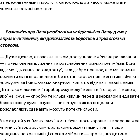
з переживаннями і просто їх капсулює, що з часом може мати
значні негативні наслідки.
— Розкажіть про Ваші улюблені чи найдієвіші на Вашу думку
вправи чи техніки, які допомагають боротись з тривогою чи
стресом.
— Дуже дієвою, а головне цілком доступною є м’язова релаксація
— почергове напруження та розслаблення різних груп м’язів. Всім
відоме “дихання по квадрату”, теж добре працює, але ми повинні
розуміти як ці вправи діють, бо в стані стресу наші когнітивні функції
знижуються і ми можемо опертись лише на відпрацьовані навики.
Діти також люблять “тарабарську мову”, коли ти “говориш” мовою,
якої не існує — спробуйте кілька хвилин перед дзеркалом видавати
безсенсовну суміш звуків — ви відчуєте як ваші щелепи
розслабляються і навіть можуть потекти сльози.
У всіх дітей у їх “минулому” житті було щось хороше і це хороше має
чіткий зв’язок з звуками, запахами, відчуттями в тілі — наше
завдання по краплині ці спогади зібрати — про те, що дитина