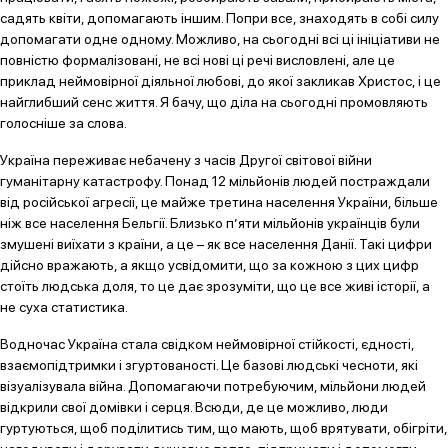
садять квіти, допомагають іншим. Попри все, знаходять в собі силу
допомагати одне одному. Можливо, на сьогодні всі ці ініціативи не
повністю формалізовані, не всі нові ці речі висловлені, але це
приклад неймовірної діяльної любові, до якої закликав Христос, і це
найглибший сенс життя. Я бачу, що діла на сьогодні промовляють
голосніше за слова.
Україна переживає небачену з часів Другої світової війни
гуманітарну катастрофу. Понад 12 мільйонів людей постраждали
від російської агресії, це майже третина населення України, більше
ніж все населення Бельгії. Близько п’яти мільйонів українців були
змушені виїхати з країни, а це – як все населення Данії. Такі цифри
дійсно вражають, а якщо усвідомити, що за кожною з цих цифр
стоїть людська доля, то це дає зрозуміти, що це все живі історії, а
не суха статистика.
Водночас Україна стала свідком неймовірної стійкості, єдності,
взаємопідтримки і згуртованості. Це базові людські чесноти, які
візуалізувала війна. Допомагаючи потребуючим, мільйони людей
відкрили свої домівки і серця. Всюди, де це можливо, люди
гуртуються, щоб поділитись тим, що мають, щоб врятувати, обігріти,