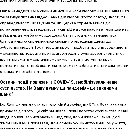
для них потрібне, і забезпечити те, що їм належить.
Папа Бенедикт ХVI у своїй енцикліці «Бог є любов» (Deus Caritas Est)
тематизує питання відношення діл любові, тобто благодійності, та
справедливості і вказує на те, як Церква спричиняється до
встановлення справедливості у світі. Це дуже важлива тема для нас
в Україні, де ми бачимо, що деякі багаті люди, які займаються
благодійністю спричинилися своїми попередніми діями до
зубожіння людей. Тому перший крок – подбати про справедливість
у суспільстві, подбати про те, щоб людина була забезпечена тим,
що їй належить у соціальному вимірі, а тоді наступний крок –
подбати про те, щоб люди, які не можуть собі дати раду самі, могли
отримати потрібну допомогу.
Останні події, пов’язані з COVID-19, змобілізували наше
суспільство. На Вашу думку, ця пандемія – це виклик чи
шанс?
Ми бачимо пандемію як шанс. Ми би хотіли, щоб її не було, але вона
призвела до того, що світ змінився. І певні верстви суспільства, певні
люди почали замислюватись над тим, як ми живемо і як ми досі
жили. Пандемія показала, що є основною цінністю в нашому житті, і