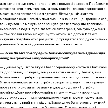
для долання цих почуттів черпатиме ресурс зі здоров’я. Проблеми з
шлунково-кишковим трактом, дерамтологічні захворювання часто
мають якраз психологічне підгрунтя. Дітям дошкільного та
молодшого шкільного віку притаманна значна концентрація на собі,
вони буквально можуть себе звинувачувати в тому, що трапилась
якась погана подія і тут з’являється автоагресія, самоушкодження
— такі прояви також можуть зустрічатись і в підлітків. В таких
ситуаціях потрібно чітко розуміти що тут йдеться про дуже сильний
душевний біль, який дитина немає змоги висловити.
— Як би Ви загалом порадили батькам спілкуватись з дітьми про
війну, реагувати на зміну поведінки дітей?
— Дитина будь якого віку є в безпосередньому контакті з батьками
та дорослими, що поряд, тому чим активніші емоції батьків, тим
більше вони потребують раціональних та конструктивних пояснень.
Я переконана, що дітям потрібно говорити правду і тільки правду,
проте її потрібно адаптовувати відповідно до віку. Потрібно
постійно дбати про інформаційну гігієну — жодних переглядів
жорстоких відео — ми переглядаємо лише ті новини і сюжети, які
впливають на прийняття рішень. Зараз дуже багато контенту, який
шкодить не лише дітям, але й дорослим. Тіло реагує на певні