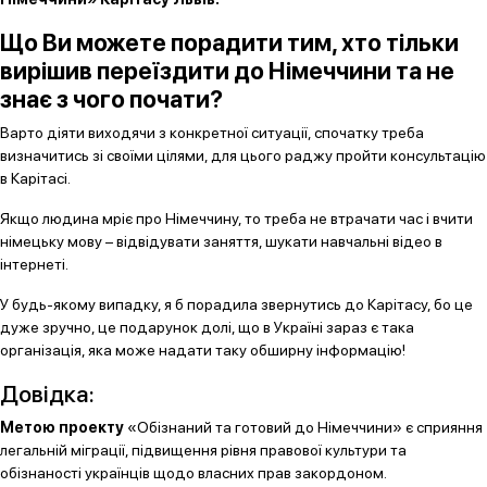
Що Ви можете порадити тим, хто тільки
вирішив переїздити до Німеччини та не
знає з чого почати?
Варто діяти виходячи з конкретної ситуації, спочатку треба
визначитись зі своїми цілями, для цього раджу пройти консультацію
в Карітасі.
Якщо людина мріє про Німеччину, то треба не втрачати час і вчити
німецьку мову – відвідувати заняття, шукати навчальні відео в
інтернеті.
У будь-якому випадку, я б порадила звернутись до Карітасу, бо це
дуже зручно, це подарунок долі, що в Україні зараз є така
організація, яка може надати таку обширну інформацію!
Довідка:
Метою проекту
«Обізнаний та готовий до Німеччини» є сприяння
легальній міграції, підвищення рівня правової культури та
обізнаності українців щодо власних прав закордоном.