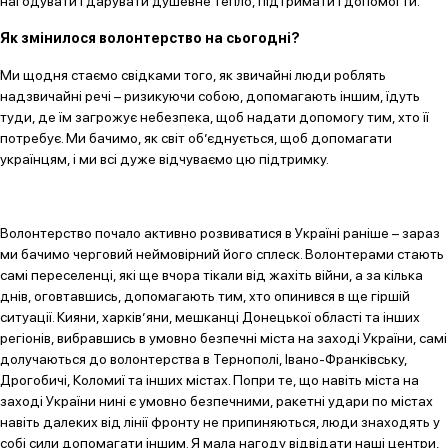
нагодувати і дарувати душевне тепло, підтримати і допомогти.
Як змінилося волонтерство на сьогодні?
Ми щодня стаємо свідками того, як звичайні люди роблять
надзвичайні речі – ризикуючи собою, допомагають іншим, їдуть
туди, де їм загрожує небезпека, щоб надати допомогу тим, хто її
потребує. Ми бачимо, як світ об’єднується, щоб допомагати
українцям, і ми всі дуже відчуваємо цю підтримку.
Волонтерство почало активно розвиватися в Україні раніше – зараз
ми бачимо черговий неймовірний його сплеск. Волонтерами стають
самі переселенці, які ще вчора тікали від жахіть війни, а за кілька
днів, оговтавшись, допомагають тим, хто опинився в ще гіршій
ситуації. Кияни, харків’яни, мешканці Донецької області та інших
регіонів, вибравшись в умовно безпечні міста на заході України, самі
долучаються до волонтерства в Тернополі, Івано-Франківську,
Дрогобичі, Коломиї та інших містах. Попри те, що навіть міста на
заході України нині є умовно безпечними, ракетні удари по містах
навіть далеких від лінії фронту не припиняються, люди знаходять у
собі сили допомагати іншим. Я мала нагоду відвідати наші центри,