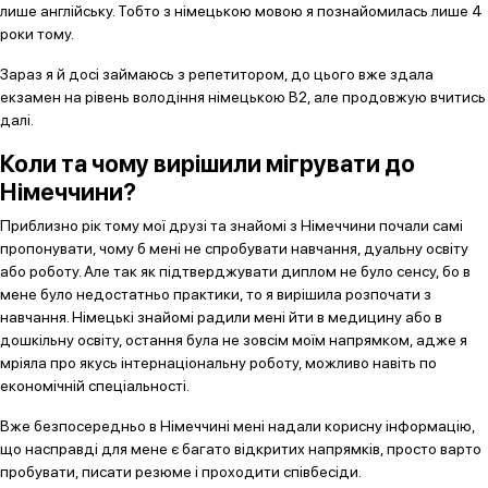
лише англійську. Тобто з німецькою мовою я познайомилась лише 4
роки тому.
Зараз я й досі займаюсь з репетитором, до цього вже здала
екзамен на рівень володіння німецькою B2, але продовжую вчитись
далі.
Коли та чому вирішили мігрувати до
Німеччини?
Приблизно рік тому мої друзі та знайомі з Німеччини почали самі
пропонувати, чому б мені не спробувати навчання, дуальну освіту
або роботу. Але так як підтверджувати диплом не було сенсу, бо в
мене було недостатньо практики, то я вирішила розпочати з
навчання. Німецькі знайомі радили мені йти в медицину або в
дошкільну освіту, остання була не зовсім моїм напрямком, адже я
мріяла про якусь інтернаціональну роботу, можливо навіть по
економічній спеціальності.
Вже безпосередньо в Німеччині мені надали корисну інформацію,
що насправді для мене є багато відкритих напрямків, просто варто
пробувати, писати резюме і проходити співбесіди.