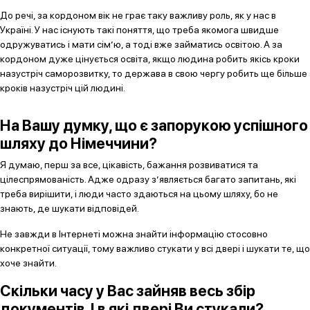
До речі, за кордоном вік не грає таку важливу роль, як у нас в
Україні. У нас існують такі поняття, що треба якомога швидше
одружуватись і мати сім’ю, а тоді вже займатись освітою. А за
кордоном дуже цінується освіта, якщо людина робить якісь кроки
назустріч саморозвитку, то держава в свою чергу робить ще більше
кроків назустріч цій людині.
На Вашу думку, що є запорукою успішного
шляху до Німеччини?
Я думаю, перш за все, цікавість, бажання розвиватися та
цілеспрямованість. Адже одразу з’являється багато запитань, які
треба вирішити, і люди часто здаються на цьому шляху, бо не
знають, де шукати відповідей.
Не завжди в Інтернеті можна знайти інформацію стосовно
конкретної ситуації, тому важливо стукати у всі двері і шукати те, що
хоче знайти.
Скільки часу у Вас зайняв весь збір
документів. І в які двері Ви стукали?