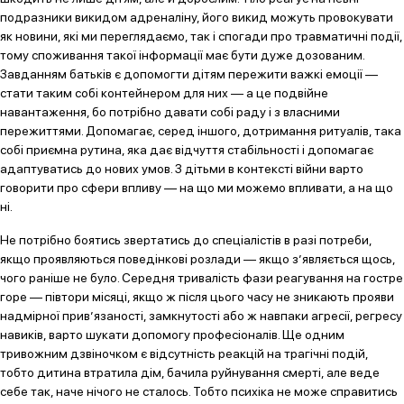
подразники викидом адреналіну, його викид можуть провокувати
як новини, які ми переглядаємо, так і спогади про травматичні події,
тому споживання такої інформації має бути дуже дозованим.
Завданням батьків є допомогти дітям пережити важкі емоції —
стати таким собі контейнером для них — а це подвійне
навантаження, бо потрібно давати собі раду і з власними
пережиттями. Допомагає, серед іншого, дотримання ритуалів, така
собі приємна рутина, яка дає відчуття стабільності і допомагає
адаптуватись до нових умов. З дітьми в контексті війни варто
говорити про сфери впливу — на що ми можемо впливати, а на що
ні.
Не потрібно боятись звертатись до спеціалістів в разі потреби,
якщо проявляються поведінкові розлади — якщо з’являється щось,
чого раніше не було. Середня тривалість фази реагування на гостре
горе — півтори місяці, якщо ж після цього часу не зникають прояви
надмірної прив’язаності, замкнутості або ж навпаки агресії, регресу
навиків, варто шукати допомогу професіоналів. Ще одним
тривожним дзвіночком є відсутність реакцій на трагічні подій,
тобто дитина втратила дім, бачила руйнування смерті, але веде
себе так, наче нічого не сталось. Тобто психіка не може справитись