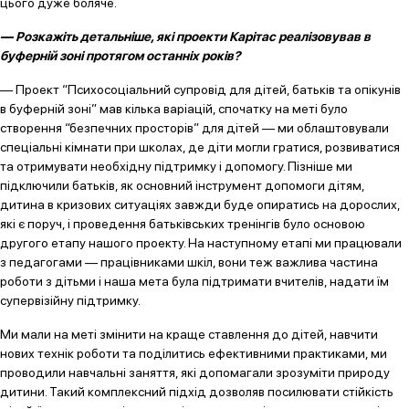
цього дуже боляче.
— Розкажіть детальніше, які проекти Карітас реалізовував в
буферній зоні протягом останніх років?
— Проект “Психосоціальний супровід для дітей, батьків та опікунів
в буферній зоні” мав кілька варіацій, спочатку на меті було
створення “безпечних просторів” для дітей — ми облаштовували
спеціальні кімнати при школах, де діти могли гратися, розвиватися
та отримувати необхідну підтримку і допомогу. Пізніше ми
підключили батьків, як основний інструмент допомоги дітям,
дитина в кризових ситуаціях завжди буде опиратись на дорослих,
які є поруч, і проведення батьківських тренінгів було основою
другого етапу нашого проекту. На наступному етапі ми працювали
з педагогами — працівниками шкіл, вони теж важлива частина
роботи з дітьми і наша мета була підтримати вчителів, надати їм
супервізійну підтримку.
Ми мали на меті змінити на краще ставлення до дітей, навчити
нових технік роботи та поділитись ефективними практиками, ми
проводили навчальні заняття, які допомагали зрозуміти природу
дитини. Такий комплексний підхід дозволяв посилювати стійкість