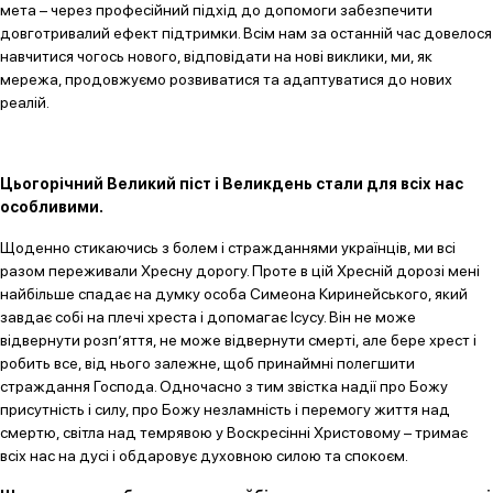
мета – через професійний підхід до допомоги забезпечити
довготривалий ефект підтримки. Всім нам за останній час довелося
навчитися чогось нового, відповідати на нові виклики, ми, як
мережа, продовжуємо розвиватися та адаптуватися до нових
реалій.
Цьогорічний Великий піст і Великдень стали для всіх нас
особливими.
Щоденно стикаючись з болем і стражданнями українців, ми всі
разом переживали Хресну дорогу. Проте в цій Хресній дорозі мені
найбільше спадає на думку особа Симеона Киринейського, який
завдає собі на плечі хреста і допомагає Ісусу. Він не може
відвернути розп’яття, не може відвернути смерті, але бере хрест і
робить все, від нього залежне, щоб принаймні полегшити
страждання Господа. Одночасно з тим звістка надії про Божу
присутність і силу, про Божу незламність і перемогу життя над
смертю, світла над темрявою у Воскресінні Христовому – тримає
всіх нас на дусі і обдаровує духовною силою та спокоєм.