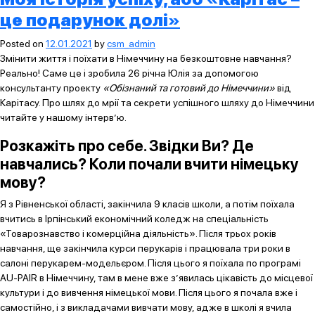
це подарунок долі»
Posted on
12.01.2021
by
csm_admin
Змінити життя і поїхати в Німеччину на безкоштовне навчання?
Реально! Саме це і зробила 26 річна Юлія за допомогою
консультанту проекту
«Обізнаний та готовий до Німеччини»
від
Карітасу. Про шлях до мрії та секрети успішного шляху до Німеччини
читайте у нашому інтерв’ю.
Розкажіть про себе. Звідки Ви? Де
навчались? Коли почали вчити німецьку
мову?
Я з Рівненської області, закінчила 9 класів школи, а потім поїхала
вчитись в Ірпінський економічний коледж на спеціальність
«Товарознавство і комерційна діяльність». Після трьох років
навчання, ще закінчила курси перукарів і працювала три роки в
салоні перукарем-модельєром. Після цього я поїхала по програмі
AU-PAIR в Німеччину, там в мене вже з’явилась цікавість до місцевої
культури і до вивчення німецької мови. Після цього я почала вже і
самостійно, і з викладачами вивчати мову, адже в школі я вчила