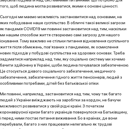
змусила подумати над системними питаннями: що потрібно для
того, щоб людина могла розвиватися, якими є основні цінності.
Сьогодні ми маємо можливість застановитися над основами, на
яких побудоване наше суспільство. В обличчі такої великої загрози
як пандемія СOVID19 ми повинні застановитися над тим, наскільки
ми нашим способом життя створюємо самі загрозу для нашого
існування. Тому важливо не стільки питання відновлення суспільного
життя після обмежень, пов’язаних з пандемією, як осмислення
нових підходів у побудові суспільства на здорових основах. Треба
задуматися наприклад над тим, яку соціально систему ми хочемо
бачити здійснену в Україні, щоби людина почувалася забезпеченою.
Це стосується дієвого соціального забезпечення, медичного
забезпечення, забезпечення гідного життя пенсіонерів, людей з
особливими потребами, дітей без батьківської опіки.
Ми повинні, наприклад, застановитися над тим, чому так багато
людей з України виїжджають на заробітки за кордон, не бачучи
можливості розвиватися у своїй рідні країні. З початком
коронавірусної кризи багато українців повернулося на Батьківщину,
і перед ними постає питання виживання. Бо в країнах, де вони
перебували, багато з них працювали нелегально як трудові