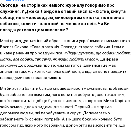
Сьогодні на сторінках нашого журналу говоримо про
служіння. У Джека Лондона є такий вислів: «Кістка, кинута
собаці, не є милосердям, милосердям є кістка, поділена з
собакою, коли ти голодний не менше за неї». Чи Ви
погоджуєтеся з цим висловом?
Мені пригадується інший образ – з книги українського письменника
Василя Сокола «Така довга ніч. Спогади старого собаки». І там є
цікаве речення про роздуми пса:
«Люди думають, що собаки люблять
кістки, але собаки, так само, як люди, люблять м’ясо».
Ця фраза
заохочує до роздумів про те, чим ми готові ділитися і це має
значення також у контексті благодійності, а відтак воно наводить
на роздуми про справедливість.
Ми би хотіли бачити більше справедливості у суспільстві, щоб люди
були забезпечені всім тим, чого вони потребують , але також тим,
що їм належить. І щоб це було не винятком, а нормою. Ми як Карітас
займаємось двома видами діяльності. Перший – це пряма
допомога людям, які перебувають в скруті. Допомагаємо
забезпечити їх основні потреби. А з іншого боку, ми хочемо бути
голосом тих, яких його позбавили, допомогти їм висловити те, що