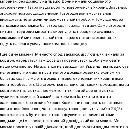
мігранти, без дозволу на працю. Вони не мали соціального
забезпечення. І втративши роботу, повернулися в Україну. Властиво,
зі скромними заощадженнями. І сьогодні вони мусять знов
виїжджати, не знаючи, чи зможуть знайти роботу. Тому що через
пандемію економіки багатьох країн зазнали удару. Саме сьогодні
питання трудових мігрантів виринуло на поверхню суспільної
свідомості й ми повинні знайти для цього питання рішення, які
підуть на благо усім учасникам цього процесу.
І ще один момент. Ми часто сподіваємося, що люди, які виїхали за
кордон, наберуться там досвіду і повернуться, щоби змінювати
наше суспільство. На жаль, це не завжди так. Українці, які працюють
нелегально, не мають позитивного досвіду розвитку економіки
багатих країн, а мають досвід тіньової економіки тих країн, в яких
вони перебувають. Це стосується наприклад наших громадян, які за
кордоном піклуються про чужих літніх людей або опікуються
чужими дітьми в той самий час, коли їхні батьки чи їхні діти
залишаються без опіки в Україні. Коли вони працюють нелегально,
вони є незабезпечені, часто експлуатовані, живуть у сім’ях 24/7 і
завжди мають бути напоготові, опікуючись хворими і літніми
людьми. Це і є, власне, негативний досвід, який вони мають. Ми
маємо проєкти у нашій діяльності, щоб допомогти людям встати на