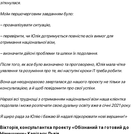
зіткнулася.
Моїм першочерговим завданням було:
– проаналізувати ситуацію,
– перевірити, чи Юлія дотримується повністю всіх вимог для
отримання національної візи,
– визначити дійсні проблеми та шляхи їх подолання.
Після того, як все було визначено та проговорено, Юлія мала чітке
уявлення та розуміння про те, які наступні кроки ї1 треба робити.
Вона ще неодноразово зверталася до нашого проєкту не тільки за
консультацією, а й щоб повідомити про свої успіхи.
Наразі всі труднощі з отриманням національної візи наша клієнтка
подолала і може розпочати свою дуальну освіту вже в січні 2021 року.
Я щиро рада за Юлію і бажаю їй надалі підкорювати нові вершини!»
Вікторія, консультантка проекту «Обізнаний та готовий до
Німеччини» Карітасу Львів.