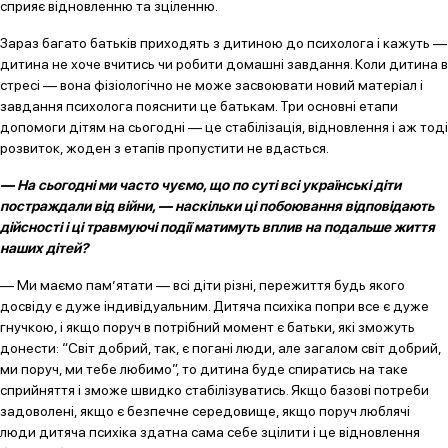
сприяє відновленню та зціленню.
Зараз багато батьків приходять з дитиною до психолога і кажуть —
дитина не хоче вчитись чи робити домашні завдання. Коли дитина в
стресі — вона фізіологічно не може засвоювати новий матеріал і
завдання психолога пояснити це батькам. Три основні етапи
допомоги дітям на сьогодні — це стабілізація, відновлення і аж тоді
розвиток, жоден з етапів пропустити не вдасться.
— На сьогодні ми часто чуємо, що по суті всі українські діти
постраждали від війни, — наскільки ці побоювання відповідають
дійсності і ці травмуючі події матимуть вплив на подальше життя
наших дітей?
— Ми маємо пам’ятати — всі діти різні, пережиття будь якого
досвіду є дуже індивідуальним. Дитяча психіка попри все є дуже
гнучкою, і якщо поруч в потрібний момент є батьки, які зможуть
донести: “Світ добрий, так, є погані люди, але загалом світ добрий,
ми поруч, ми тебе любимо”, то дитина буде спиратись на таке
сприйняття і зможе швидко стабілізуватись. Якщо базові потреби
задоволені, якщо є безпечне середовище, якщо поруч люблячі
люди дитяча психіка здатна сама себе зцілити і це відновлення