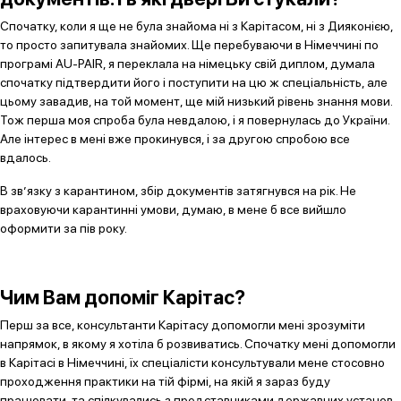
Спочатку, коли я ще не була знайома ні з Карітасом, ні з Дияконією,
то просто запитувала знайомих. Ще перебуваючи в Німеччині по
програмі AU-PAIR, я переклала на німецьку свій диплом, думала
спочатку підтвердити його і поступити на цю ж спеціальність, але
цьому завадив, на той момент, ще мій низький рівень знання мови.
Тож перша моя спроба була невдалою, і я повернулась до України.
Але інтерес в мені вже прокинувся, і за другою спробою все
вдалось.
В зв’язку з карантином, збір документів затягнувся на рік. Не
враховуючи карантинні умови, думаю, в мене б все вийшло
оформити за пів року.
Чим Вам допоміг Карітас?
Перш за все, консультанти Карітасу допомогли мені зрозуміти
напрямок, в якому я хотіла б розвиватись. Спочатку мені допомогли
в Карітасі в Німеччині, їх спеціалісти консультували мене стосовно
проходження практики на тій фірмі, на якій я зараз буду
працювати, та спілкувались з представниками державних установ.