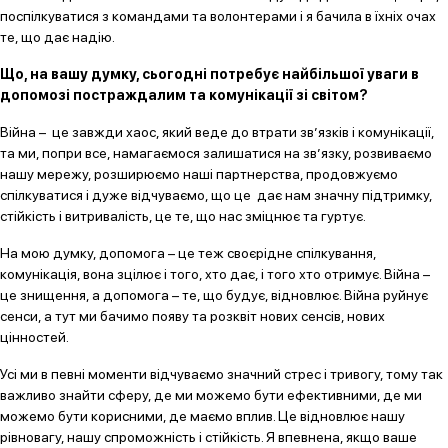
поспілкуватися з командами та волонтерами і я бачила в їхніх очах
те, що дає надію.
Що, на вашу думку, сьогодні потребує найбільшої уваги в
допомозі постраждалим та комунікації зі світом?
Війна – це завжди хаос, який веде до втрати зв’язків і комунікації,
та ми, попри все, намагаємося залишатися на зв’язку, розвиваємо
нашу мережу, розширюємо наші партнерства, продовжуємо
спілкуватися і дуже відчуваємо, що це дає нам значну підтримку,
стійкість і витривалість, це те, що нас зміцнює та гуртує.
На мою думку, допомога – це теж своєрідне спілкування,
комунікація, вона зцілює і того, хто дає, і того хто отримує. Війна –
це знищення, а допомога – те, що будує, відновлює. Війна руйнує
сенси, а тут ми бачимо появу та розквіт нових сенсів, нових
цінностей.
Усі ми в певні моменти відчуваємо значний стрес і тривогу, тому так
важливо знайти сферу, де ми можемо бути ефективними, де ми
можемо бути корисними, де маємо вплив. Це відновлює нашу
рівновагу, нашу спроможність і стійкість. Я впевнена, якщо ваше