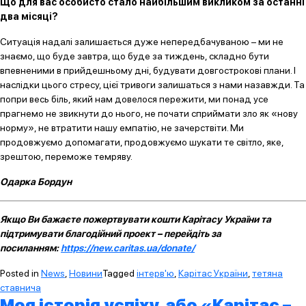
Що для вас особисто стало найбільшим викликом за останні
два місяці?
Ситуація надалі залишається дуже непередбачуваною – ми не
знаємо, що буде завтра, що буде за тиждень, складно бути
впевненими в прийдешньому дні, будувати довгострокові плани. І
наслідки цього стресу, цієї тривоги залишаться з нами назавжди. Та
попри весь біль, який нам довелося пережити, ми понад усе
прагнемо не звикнути до нього, не почати сприймати зло як «нову
норму», не втратити нашу емпатію, не зачерствіти. Ми
продовжуємо допомагати, продовжуємо шукати те світло, яке,
зрештою, переможе темряву.
Одарка Бордун
Якщо Ви бажаєте пожертвувати кошти Карітасу України та
підтримувати благодійний проект – перейдіть за
посиланням:
https://new.caritas.ua/donate/
Posted in
News
,
Новини
Tagged
інтерв'ю
,
Карітас України
,
тетяна
ставнича
Моя історія успіху, або «Карітас –