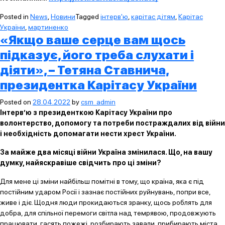
Posted in
News
,
Новини
Tagged
інтерв'ю
,
карітас дітям
,
Карітас
України
,
мартиненко
«Якщо ваше серце вам щось
підказує, його треба слухати і
діяти», – Тетяна Ставнича,
президентка Карітасу України
Posted on
28.04.2022
by
csm_admin
Інтерв’ю з президенткою Карітасу України про
волонтерство, допомогу та потреби постраждалих від війни
і необхідність допомагати нести хрест України.
За майже два місяці війни Україна змінилася. Що, на вашу
думку, найяскравіше свідчить про ці зміни?
Для мене ці зміни найбільш помітні в тому, що країна, яка є під
постійним ударом Росії і зазнає постійних руйнувань, попри все,
живе і діє. Щодня люди прокидаються зранку, щось роблять для
добра, для спільної перемоги світла над темрявою, продовжують
працювати, гасять пожежі, розбирають завали, прибирають міста,