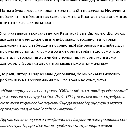
Потім я була дуже здивована, коли на сайті посольства Німеччини
побачила, що в Україні так само є команда Карітасу, яка допомагає
в питаннях легальної міграції.
Я спілкувалась з консультантом Карітасу Львів Вікторією Шоломко,
яка давала мені дуже багато інформації стосовно підготовки
документів до співбесіди в посольстві. Я збиралась на співбесіду і
не була впевнена, які саме довідки мені потрібні, і що саме грає
роль для отримання візи чи фінансування, тут вона мені дуже
допомогла. Завдяки цьому, я за місяць вже отримала візу.
До речі, Вікторія і зараз мені допомагає, бо ми хочемо і чоловіку
робити візу на возз’єднання сім’ї, то вона нас консультує.
«Юлія звернулася в наш проєкт “Обізнаний та готовий до Німеччини”
регіонального центру Карітас Львів УГКЦ, оскільки вона потребувала
підтримки та фахової консультації щодо візової процедури з метою
проходження дуальної освіти в Німеччині.
Під час нашого першого телефонного спілкування вона розповіла про
свою ситуацію, про ті питання, проблеми та труднощі, з якими