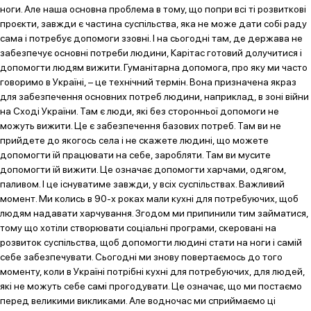
ноги. Але наша основна проблема в тому, що попри всі ті розвиткові
проєкти, завжди є частина суспільства, яка не може дати собі раду
сама і потребує допомоги ззовні. І на сьогодні там, де держава не
забезпечує основні потреби людини, Карітас готовий долучитися і
допомогти людям вижити. Гуманітарна допомога, про яку ми часто
говоримо в Україні, – це технічний термін. Вона призначена якраз
для забезпечення основних потреб людини, наприклад, в зоні війни
на Сході України. Там є люди, які без сторонньої допомоги не
можуть вижити. Це є забезпечення базових потреб. Там ви не
прийдете до якогось села і не скажете людині, що можете
допомогти їй працювати на себе, заробляти. Там ви мусите
допомогти їй вижити. Це означає допомогти харчами, одягом,
паливом. І це існуватиме завжди, у всіх суспільствах. Важливий
момент. Ми колись в 90-х роках мали кухні для потребуючих, щоб
людям надавати харчування. Згодом ми припинили тим займатися,
тому що хотіли створювати соціальні програми, скеровані на
розвиток суспільства, щоб допомогти людині стати на ноги і самій
себе забезпечувати. Сьогодні ми знову повертаємось до того
моменту, коли в Україні потрібні кухні для потребуючих, для людей,
які не можуть себе самі прогодувати. Це означає, що ми постаємо
перед великими викликами. Але водночас ми сприймаємо ці