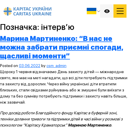
Позначка:
інтерв’ю
Марина Мартиненко: “В нас не
можна забрати приємні спогади,
щасливі моменти”
Posted on
03.06.2022
by
csm_admin
Щороку 1 червня відзначаємо День захисту дітей — міжнародне
свято, яке має на меті нагадати, що всі діти потребують підтримки
та захисту від дорослих. Через війну українські діти втратили
близьких, стали свідками руйнувань або ж змушені були виїхати з
дому та без сумніву потребують підтримки і захисту навіть більше,
ніж зазвичай.
Про досвід роботи Благодійного фонду Карітас в буферній зоні,
техніки долання тривоги та підтримки дітей в часі війни у розмові з
психологом “Карітасу Краматорськ”
Мариною Мартиненко
.