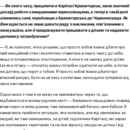
—
Ви свого часу, працюючи в Карітасі Краматорськ, мали значний
досвід роботи з вимушеними переселенцями, а тепер в такій ролі
опинились самі, переїхавши з Краматорська до Червонограда. Як
Вам вдається не лише давати раду з викликами, пов’язаними з
евакуацією, але й продовжувати працювати з дітьми та надавати
допомогу потребуючим?
— Я, як психолог, чітко розумію, що просто зобов’язана дбати про
свій емоційний стан і екологічно ставитись в пергу чергу до себе,
якщо я почуватимусь спустошеною, я нічого не зможу дати дітям.
Це як в літаку — спочатку маску потрібно одягнути на себе, а потім
на дитину, що поруч з тобою. Я просто зобов’язана дбати про
власний ресурс, бути на зв’язку з колегами, проходити супервізії від
своїх наставників.
Одночасно з тим я не можу не хвилюватись через те, що
відбувається в моєму рідному місті — буквально нещодавно снаряд
впав поруч із моїм домом, там залишився мій батько, моя бабуся. Я
намагаюсь прийняти ситуацію, яка склалась, але від хвилювань за
людей, які там залишились, за дітей, підопічних Карітасу, які зараз
на окупованих територіях та на лінії фронту, нікуди не дітись і від