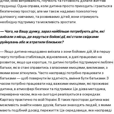
дітей, їхню витривалість, гнучкість та готовність долати життєві
труднощі. Одна справа, коли дитина просто приходить і грається в
безпечному просторі, але ми також надаємо психологічну
допомогу, навчаємо, та розвиваємо дітей, вони отримують
необхідну підтримку та можливість зростати.
— Чого, на Вашу думку, зараз найбільше потребують діти, які
виїхали з місць, де ведуться бойові дії, які стали свідками
руйнувань або ж втратили близьких?
— Якщо дитина нещодавно виїхала з зони бойових дій, їй в першу
чергу потрібна стабілізація, відновлення, а далі працюємо на
розвиток, якщо ще коротше, то дитині потрібні підтримуючі люблячі
батьки, які в стані справитись з власними емоціями, викликами, з
якими вони зіткнулись. Часто насправді потрібно працювати з
батьками — щоб повернути їм здатність, вміння бути батьками. З
часом потрібно працювати над важкими емоціями, які проживає
дитина, в атмосфері безпеки та підтримки. Це дієва методика,
перевірена часом, яка на сьогодні реалізується в осередках
Карітасу практично по всій Україні. В таких просторах дитина має
можливість знайти нових друзів, батьки знаходять людей, з якими
мають подібний досвід пережиття. Це середовище, яке насправді