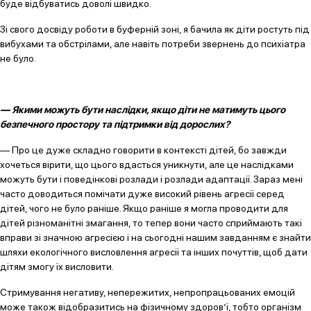
буде відбуватись доволі швидко.
Зі свого досвіду роботи в буферній зоні, я бачила як діти ростуть під
вибухами та обстрілами, але навіть потреби звернень до психіатра
не було.
— Якими можуть бути наслідки, якщо діти не матимуть цього
безпечного простору та підтримки від дорослих?
— Про це дуже складно говорити в контексті дітей, бо завжди
хочеться вірити, що цього вдасться уникнути, але це наслідками
можуть бути і поведінкові розлади і розлади адаптації. Зараз мені
часто доводиться помічати дуже високий рівень агресії серед
дітей, чого не було раніше. Якщо раніше я могла проводити для
дітей різноманітні змагання, то тепер вони часто сприймають такі
вправи зі значною агресією і на сьогодні нашим завданням є знайти
шляхи екологічного висловлення агресії та інших почуттів, щоб дати
дітям змогу їх висловити.
Стримування негативу, непережитих, непропрацьованих емоцій
може також відобразитись на фізичному здоров’ї, тобто організм