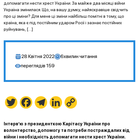
допомагати нести хрест України. За майже два місяці війни
Україна змінилася. Що, на вашу думку, найяскравіше свідчить
про ці зміни? Для мене ці зміни найбільш помітні в тому, що
країна, яка є під постійним ударом Росії і зазнає постійних
руйнувань, […]
28 Квітня 2022
6
хвилин читання
переглядів
159
Twitter
Facebook
Telegram
LinkedIn
Copy
Link
Інтерв’ю з президенткою Карітасу України про
волонтерство, допомогу та потреби постраждалих від
війни і необхідність допомагати нести хрест України.