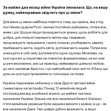
За майже два місяці війни Україна змінилася. Що, на вашу
думку, найяскравіше свідчить про ці зміни?
Для мене ці зміни найбільш помітні в тому, що країна, яка є під
постійним ударом Росії і зазнає постійних руйнувань, попри все,
живе і діє. Щодня люди прокидаються зранку, щось роблять для
добра, для спільної перемоги світла над темрявою,
продовжують працювати, гасять пожежі, розбирають завали,
прибирають міста, садять квіти, допомагають іншим. Попри все,
знаходять в собі силу допомагати одне одному. Можливо, на
сьогодні всі ці ініціативи не повністю формалізовані, не всі нові
ці речі висловлені, але це приклад неймовірної діяльної любові,
до якої закликав Христос, і це найглибший сенс життя. Я бачу, що
діла на сьогодні промовляють голосніше за слова.
Україна переживає небачену з часів Другої світової війни
гуманітарну катастрофу. Понад 12 мільйонів людей
постраждали від російської агресії, це майже третина
населення України, більше ніж все населення Бельгії. Близько
п’яти мільйонів українців були змушені виїхати з країни, а це – як
все населення Данії. Такі цифри дійсно вражають, а якщо