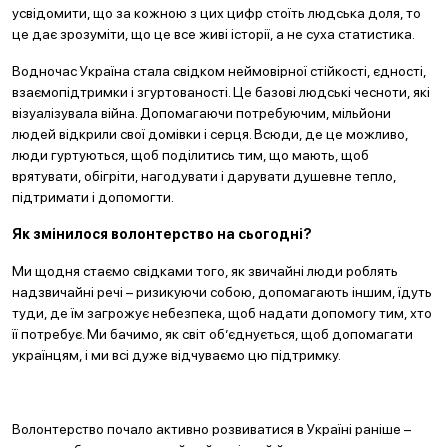
усвідомити, що за кожною з цих цифр стоїть людська доля, то
це дає зрозуміти, що це все живі історії, а не суха статистика.
Водночас Україна стала свідком неймовірної стійкості, єдності,
взаємопідтримки і згуртованості. Це базові людські чесноти, які
візуалізувала війна. Допомагаючи потребуючим, мільйони
людей відкрили свої домівки і серця. Всюди, де це можливо,
люди гуртуються, щоб поділитись тим, що мають, щоб
врятувати, обігріти, нагодувати і дарувати душевне тепло,
підтримати і допомогти.
Як змінилося волонтерство на сьогодні?
Ми щодня стаємо свідками того, як звичайні люди роблять
надзвичайні речі – ризикуючи собою, допомагають іншим, їдуть
туди, де їм загрожує небезпека, щоб надати допомогу тим, хто
її потребує. Ми бачимо, як світ об’єднується, щоб допомагати
українцям, і ми всі дуже відчуваємо цю підтримку.
Волонтерство почало активно розвиватися в Україні раніше –