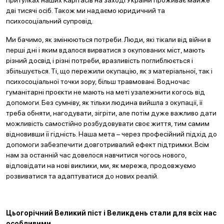
притулках наших Карітасів на заході України проживає майже
дві тисячі осіб. Також ми надаємо юридичний та
психосоціальний супровід.
Ми бачимо, як змінюються потреби. Люди, які тікали від війни в
перші дні і яким вдалося вирватися з окупованих міст, мають
різний досвід і різні потреби, вразливість поглиблюється і
збільшується. Ті, що пережили окупацію, як з матеріальної, так і
психосоціальної точки зору, більш травмовані. Водночас
гуманітарні проєкти не мають на меті узалежнити когось від
допомоги. Без сумніву, як тільки людина вийшла з окупації, її
треба обняти, нагодувати, зігріти, але потім дуже важливо дати
можливість самостійно розбудовувати своє життя, тим самим
відновивши її гідність. Наша мета – через професійний підхід до
допомоги забезпечити довготривалий ефект підтримки. Всім
нам за останній час довелося навчитися чогось нового,
відповідати на нові виклики, ми, як мережа, продовжуємо
розвиватися та адаптуватися до нових реалій.
Цьогорічний Великий піст і Великдень стали для всіх нас
особливими.