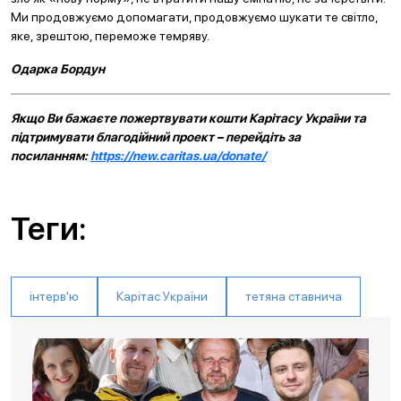
Ми продовжуємо допомагати, продовжуємо шукати те світло,
яке, зрештою, переможе темряву.
Одарка Бордун
Якщо Ви бажаєте пожертвувати кошти Карітасу України та
підтримувати благодійний проект – перейдіть за
посиланням:
https://new.caritas.ua/donate/
Теги:
інтерв'ю
Карітас України
тетяна ставнича