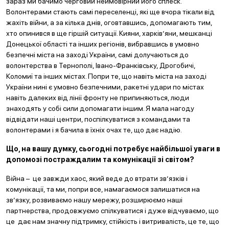
зараз ми бачимо черговий неймовірний його сплеск.
Волонтерами стають самі переселенці, які ще вчора тікали від
жахіть війни, а за кілька днів, оговтавшись, допомагають тим,
хто опинився в ще гіршій ситуації. Кияни, харків’яни, мешканці
Донецької області та інших регіонів, вибравшись в умовно
безпечні міста на заході України, самі долучаються до
волонтерства в Тернополі, Івано-Франківську, Дрогобичі,
Коломиї та інших містах. Попри те, що навіть міста на заході
України нині є умовно безпечними, ракетні удари по містах
навіть далеких від лінії фронту не припиняються, люди
знаходять у собі сили допомагати іншим. Я мала нагоду
відвідати наші центри, поспілкуватися з командами та
волонтерами і я бачила в їхніх очах те, що дає надію.
Що, на вашу думку, сьогодні потребує найбільшої уваги в
допомозі постраждалим та комунікації зі світом?
Війна – це завжди хаос, який веде до втрати зв’язків і
комунікації, та ми, попри все, намагаємося залишатися на
зв’язку, розвиваємо нашу мережу, розширюємо наші
партнерства, продовжуємо спілкуватися і дуже відчуваємо, що
це дає нам значну підтримку, стійкість і витривалість, це те, що