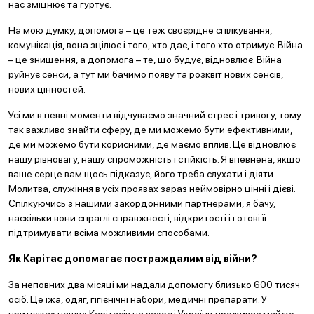
нас зміцнює та гуртує.
На мою думку, допомога – це теж своєрідне спілкування,
комунікація, вона зцілює і того, хто дає, і того хто отримує. Війна
– це знищення, а допомога – те, що будує, відновлює. Війна
руйнує сенси, а тут ми бачимо появу та розквіт нових сенсів,
нових цінностей.
Усі ми в певні моменти відчуваємо значний стрес і тривогу, тому
так важливо знайти сферу, де ми можемо бути ефективними,
де ми можемо бути корисними, де маємо вплив. Це відновлює
нашу рівновагу, нашу спроможність і стійкість. Я впевнена, якщо
ваше серце вам щось підказує, його треба слухати і діяти.
Молитва, служіння в усіх проявах зараз неймовірно цінні і дієві.
Спілкуючись з нашими закордонними партнерами, я бачу,
наскільки вони спраглі справжності, відкритості і готові її
підтримувати всіма можливими способами.
Як Карітас допомагає постраждалим від війни?
За неповних два місяці ми надали допомогу близько 600 тисяч
осіб. Це їжа, одяг, гігієнічні набори, медичні препарати. У