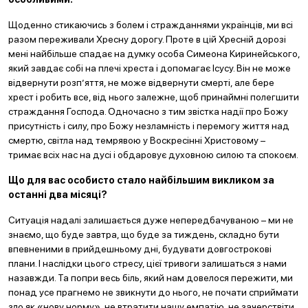
Щоденно стикаючись з болем і стражданнями українців, ми всі
разом переживали Хресну дорогу. Проте в цій Хресній дорозі
мені найбільше спадає на думку особа Симеона Киринейського,
який завдає собі на плечі хреста і допомагає Ісусу. Він не може
відвернути розп’яття, не може відвернути смерті, але бере
хрест і робить все, від нього залежне, щоб принаймні полегшити
страждання Господа. Одночасно з тим звістка надії про Божу
присутність і силу, про Божу незламність і перемогу життя над
смертю, світла над темрявою у Воскресінні Христовому –
тримає всіх нас на дусі і обдаровує духовною силою та спокоєм.
Що для вас особисто стало найбільшим викликом за
останні два місяці?
Ситуація надалі залишається дуже непередбачуваною – ми не
знаємо, що буде завтра, що буде за тиждень, складно бути
впевненими в прийдешньому дні, будувати довгострокові
плани. І наслідки цього стресу, цієї тривоги залишаться з нами
назавжди. Та попри весь біль, який нам довелося пережити, ми
понад усе прагнемо не звикнути до нього, не почати сприймати
зло як «нову норму», не втратити нашу емпатію, не зачерствіти.