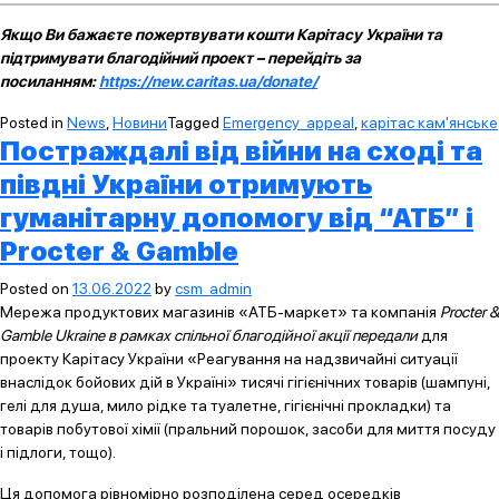
Якщо Ви бажаєте пожертвувати кошти Карітасу України та
підтримувати благодійний проект – перейдіть за
посиланням:
https://new.caritas.ua/donate/
Posted in
News
,
Новини
Tagged
Emergency_appeal
,
карітас кам'янське
Постраждалі від війни на сході та
півдні України отримують
гуманітарну допомогу від “АТБ” і
Procter & Gamble
Posted on
13.06.2022
by
csm_admin
Мережа продуктових магазинів «АТБ-маркет» та
компанія
Procter &
Gamble Ukraine в рамках спільної благодійної акції передали
для
проекту Карітасу України «Реагування на надзвичайні ситуації
внаслідок бойових дій в Україні» тисячі гігієнічних товарів (шампуні,
гелі для душа, мило рідке та туалетне, гігієнічні прокладки) та
товарів побутової хімії (пральний порошок, засоби для миття посуду
і підлоги, тощо).
Ця допомога рівномірно розподілена серед осередків