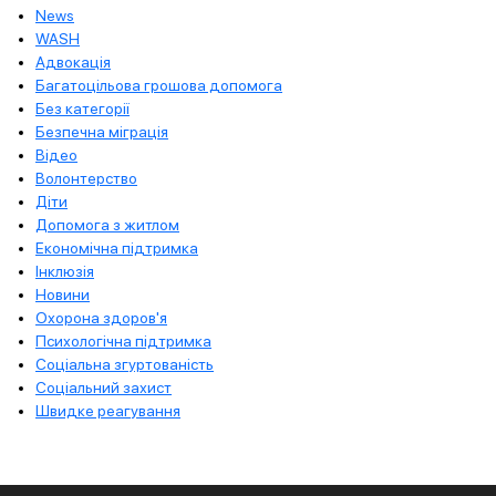
News
WASH
Адвокація
Багатоцільова грошова допомога
Без категорії
Безпечна міграція
Відео
Волонтерство
Діти
Допомога з житлом
Економічна підтримка
Інклюзія
Новини
Охорона здоров'я
Психологічна підтримка
Соціальна згуртованість
Соціальний захист
Швидке реагування