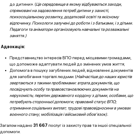
до дитини». (
Це середовище
в якому відбуваються заходи,
спрямовані на задоволення потреб дитини у захисті,
психосоціальному розвитку, додатковій освіті та якісному
відпочинку.
Психологи залучені до роботи і з батьками, і з дітьми.
Педагоги та аніматори організовують навчальні та розважальні
заняття.)
Адвокація:
Представництво інтересів ВПО перед місцевими громадами,
що допоможе адаптувати людей до змінених умов життя;
Допомога в пошуку загублених людей, відновленні документів
для запобігання торгівлі людьми. (
Найчастіше до наших юристів
звертаються з такими проблемами: втрата документів, що
посвідчують особу та правовстановлюючих документів на
нерухомість; перетин державного кордону з дітьми, особами, що
потребують сторонньої допомоги; правовий статус ВПО;
отримання соціальних виплат; трудові правовідносини в умовах
воєнного стану; мобілізація і військовий обов’язок).
Загалом надано
31 667
послуг із захисту прав та іншої спеціальної
допомоги.