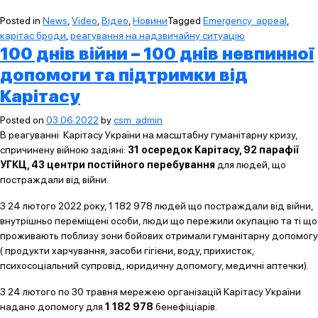
Posted in
News
,
Video
,
Відео
,
Новини
Tagged
Emergency_appeal
,
карітас броди
,
реагування на надзвичайну ситуацію
100 днів війни – 100 днів невпинної
допомоги та підтримки від
Карітасу
Posted on
03.06.2022
by
csm_admin
В реагуванні Карітасу України на масштабну гуманітарну кризу,
спричинену війною задіяні:
31 осередок Карітасу, 92 парафії
УГКЦ, 43 центри постійного перебування
для людей, що
постраждали від війни.
З 24 лютого 2022 року, 1 182 978 людей що постраждали від війни,
внутрішньо переміщені особи, люди що пережили окупацію та ті що
проживають поблизу зони бойових отримали гуманітарну допомогу
( продукти харчування, засоби гігієни, воду, прихисток,
психосоціальний супровід, юридичну допомогу, медичні аптечки).
З 24 лютого по 30 травня мережею організацій Карітасу України
надано допомогу для
1 182 978
бенефіціарів.