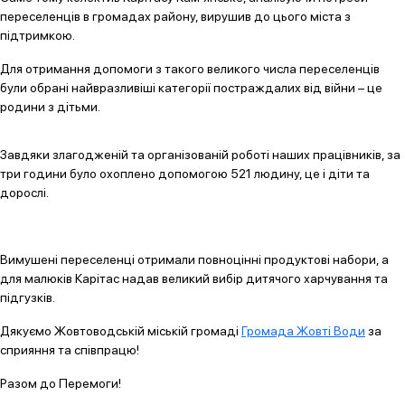
переселенців в громадах району, вирушив до цього міста з
підтримкою.
Для отримання допомоги з такого великого числа переселенців
були обрані найвразливіші категорії постраждалих від війни – це
родини з дітьми.
Завдяки злагодженій та організованій роботі наших працівників, за
три години було охоплено допомогою 521 людину, це і діти та
дорослі.
Вимушені переселенці отримали повноцінні продуктові набори, а
для малюків Карітас надав великий вибір дитячого харчування та
підгузків.
Дякуємо Жовтоводській міській громаді
Громада Жовті Води
за
сприяння та співпрацю!
Разом до Перемоги!