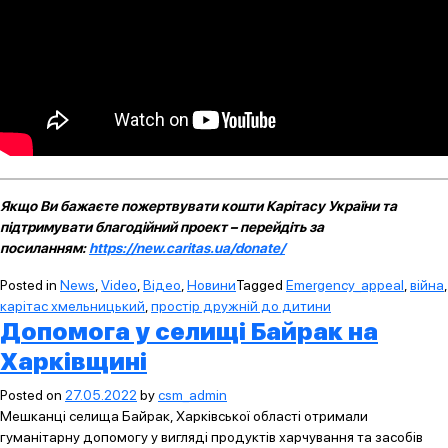
Якщо Ви бажаєте пожертвувати кошти Карітасу України та
підтримувати благодійний проект – перейдіть за
посиланням:
https://new.caritas.ua/donate/
Posted in
News
,
Video
,
Відео
,
Новини
Tagged
Emergency_appeal
,
війна
,
карітас хмельницький
,
простір дружній до дитини
Допомога у селищі Байрак на
Харківщині
Posted on
27.05.2022
by
csm_admin
Мешканці селища Байрак, Харківської області отримали
гуманітарну допомогу у вигляді продуктів харчування та засобів