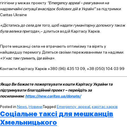
гігігієни у межах проекту
“Emergency appeal – реагування на
надзвичайні ситуації внаслідок бойових дій в Україні”
за підтримки
Caritas Ukraine
«Дістатись до села для того, щоб надати гуманітарну допомогу також
була велика пригода»,
– ділиться водій Карітасу Харків.
Проте мешканці села не втрачають оптимізму та вірять у
найшвидшу перемогу. Діляться своїми переживаннями та надіями:
«У нас там гримить, їде війна»
.
Контакти Карітасу Харків:+380 (96) 435 13 09, +38 (050) 104 03 99
Якщо Ви бажаєте пожертвувати кошти Карітасу України та
підтримувати благодійний проект – перейдіть за
посиланням:
https://new.caritas.ua/donate/
Posted in
News
,
Новини
Tagged
Emergency_appeal
,
карітас харків
Соціальне таксі для мешканців
Хмельницького