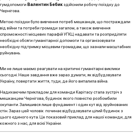
гумдопомоги
Валентин Бебик
здійснили робочу поїздку до
Чернігова.
Метою поїздки було вивчення потреб мешканців, що постраждали
від війни та потреби громади загалом, а також вивчення
спроможності місцевих парафій УГКЦ надавати та розприділяти
необхідні обсяги гуманітарної допомоги та організовувати
необхідну підтримку місцевим громадам, що зазнали масштабних
руйнувань.
Ми не лише маємо реагувати на критичні гуманітарні виклики
сьогодні. Наше завдання вже зараз думати, як відбудовувати
Україну, повертати життя, туди, де його випалила війна.
Надихаючим прикладом для команди Карітасу стала зустріч з
мешканцем Чернігова, будинок якого повністю розбомбили
окупанти. Залишився лише фундамент і один кут від зруйнованих
стін. Зараз цей чоловік починає відбудовувати цілий будинок з
цього єдиного кута. Це показовий приклад для нашої команди, для
кожного з нас, для всієї України.