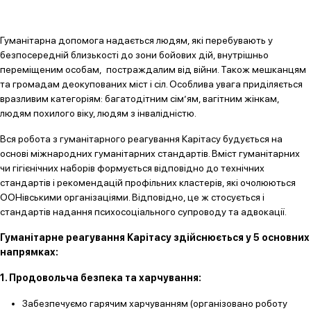
Гуманітарна допомога надається людям, які перебувають у
безпосередній близькості до зони бойових дій, внутрішньо
переміщеним особам, постраждалим від війни. Також мешканцям
та громадам деокупованих міст і сіл. Особлива увага приділяється
вразливим категоріям: багатодітним сім’ям, вагітним жінкам,
людям похилого віку, людям з інвалідністю.
Вся робота з гуманітарного реагування Карітасу будується на
основі міжнародних гуманітарних стандартів. Вміст гуманітарних
чи гігієнічних наборів формується відповідно до технічних
стандартів і рекомендацій профільних кластерів, які очолюються
ООНівськими організаціями. Відповідно, це ж стосується і
стандартів надання психосоціального супроводу та адвокації.
Гуманітарне реагування Карітасу здійснюється у 5 основних
напрямках:
1. Продовольча безпека та харчування:
Забезпечуємо гарячим харчуванням (організовано роботу