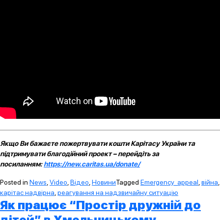
Якщо Ви бажаєте пожертвувати кошти Карітасу України та
підтримувати благодійний проект – перейдіть за
посиланням:
https://new.caritas.ua/donate/
Posted in
News
,
Video
,
Відео
,
Новини
Tagged
Emergency_appeal
,
війна
,
карітас надвірна
,
реагування на надзвичайну ситуацію
Як працює “Простір дружній до
дітей” в Хмельницькому