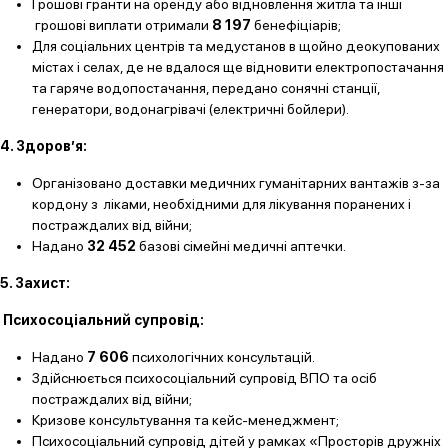
Грошові гранти на оренду або відновлення житла та інші
грошові виплати отримали
8 197
бенефіціарів;
Для соціальних центрів та медустанов в щойно деокупованих
містах і селах, де не вдалося ще відновити електропостачання
та гаряче водопостачання, передано сонячні станції,
генератори, водонагрівачі (електричні бойлери).
4. Здоров’я:
Організовано доставки медичних гуманітарних вантажів з-за
кордону з ліками, необхідними для лікування поранених і
постраждалих від війни;
Надано
32 452
базові сімейні медичні аптечки.
5. Захист:
Психосоціальний супровід:
Надано
7 606
психологічних консультацій.
Здійснюється психосоціальний супровід ВПО та осіб
постраждалих від війни;
Кризове консультування та кейс-менеджмент;
Психосоціальний супровід дітей у рамках «Просторів дружніх