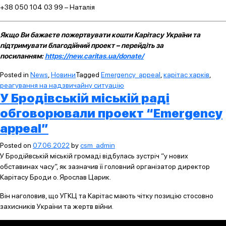
+38 050 104 03 99 – Наталія
Якщо Ви бажаєте пожертвувати кошти Карітасу України та
підтримувати благодійний проект – перейдіть за
посиланням:
https://new.caritas.ua/donate/
Posted in
News
,
Новини
Tagged
Emergency_appeal
,
карітас харків
,
реагування на надзвичайну ситуацію
У Бродівській міській раді
обговорювали проект “Emergency
appeal”
Posted on
07.06.2022
by
csm_admin
У Бродійвській міській громаді відбулась зустріч “у нових
обставинах часу”, як зазначив її головний організатор директор
Карітасу Броди о. Ярослав Царик.
Він наголовив, що УГКЦ та Карітас мають чітку позицію стосовно
захисників України та жертв війни.