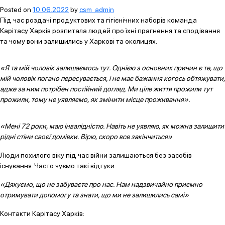
Posted on
10.06.2022
by
csm_admin
Під час роздачі продуктових та гігієнічних наборів команда
Карітасу Харків розпитала людей про їхні прагнення та сподівання
та чому вони залишились у Харкові та околицях.
«Я та мій чоловік залишаємось тут. Однією з основних причин є те, що
мій чоловік погано пересувається, і не має бажання когось обтяжувати,
адже за ним потрібен постійний догляд. Ми ціле життя прожили тут
прожили, тому не уявляємо, як змінити місце проживання».
«Мені 72 роки, маю інвалідністю. Навіть не уявляю, як можна залишити
рідні стіни своєї домівки. Вірю, скоро все закінчиться»
Люди похилого віку під час війни залишаються без засобів
існування. Часто чуємо такі відгуки.
«Дякуємо, що не забуваєте про нас. Нам надзвичайно приємно
отримувати допомогу та знати, що ми не залишились самі»
Контакти Карітасу Харків: