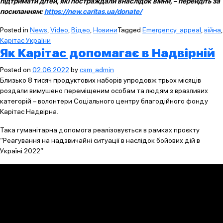
підтримати дітей, які постраждали внаслідок війни, – перейдіть за
посиланням:
https://new.caritas.ua/donate/
Posted in
News
,
Video
,
Відео
,
Новини
Tagged
Emergency_appeal
,
війна
,
Карітас України
Як Карітас допомагає в Надвірній
Posted on
02.06.2022
by
csm_admin
Близько 8 тисяч продуктових наборів упродовж трьох місяців
роздали вимушено переміщеним особам та людям з вразливих
категорій – волонтери Соціального центру благодійного фонду
Карітас Надвірна.
Така гуманітарна допомога реалізовується в рамках проєкту
“Реагування на надзвичайні ситуації в наслідок бойових дій в
Україні 2022”