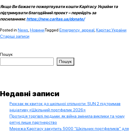
Якщо Ви бажаєте пожертвувати кошти Карітасу України та
підтримувати благодійний проект – перейдіть за
посиланням:
https://new.caritas.ua/donate/
Posted in
News
,
Новини
Tagged
Emergency_appeal
,
Карітас України
Навігація
Старіші записи
за
записами
Пошук
Пошук
Недавні записи
Рюкзак як квиток до шкільної спільноти: SUN 2 підтримав
ініціативу «Шкільний портфелик 2026»
Протидія торгівлі людьми: як війна змінила виклики та чому
рятує лише партнерство
Мережа Карітасу закупить 5000 “Шкільних портфеликів” для