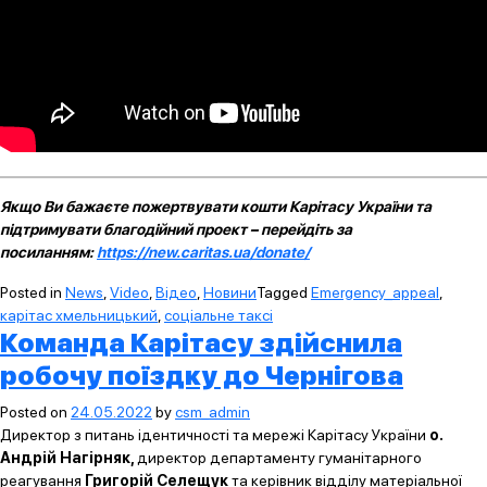
Якщо Ви бажаєте пожертвувати кошти Карітасу України та
підтримувати благодійний проект – перейдіть за
посиланням:
https://new.caritas.ua/donate/
Posted in
News
,
Video
,
Відео
,
Новини
Tagged
Emergency_appeal
,
карітас хмельницький
,
соціальне таксі
Команда Карітасу здійснила
робочу поїздку до Чернігова
Posted on
24.05.2022
by
csm_admin
Директор з питань ідентичності та мережі Карітасу України
о.
Андрій Нагірняк,
директор департаменту гуманітарного
реагування
Григорій Селещук
та керівник відділу матеріальної