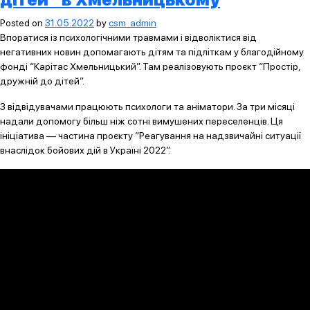
Posted on
31.05.2022
by
csm_admin
Впоратися із психологічними травмами і відволіктися від
негативних новин допомагають дітям та підліткам у благодійному
фонді “Карітас Хмельницький”. Там реалізовують проєкт “Простір,
дружній до дітей”.
З відвідувачами працюють психологи та аніматори. За три місяці
надали допомогу більш ніж сотні вимушених переселенців. Ця
ініціатива — частина проєкту “Реагування на надзвичайні ситуації
внаслідок бойових дій в Україні 2022”.