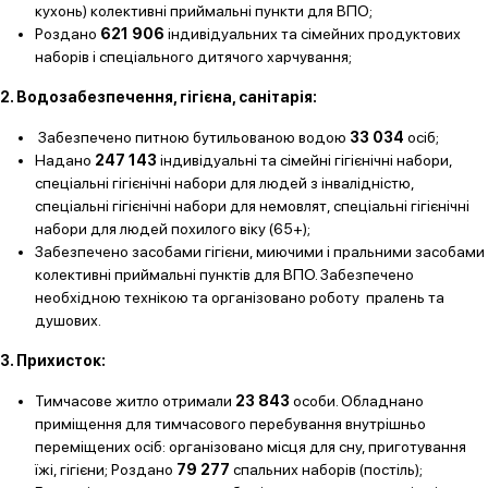
кухонь) колективні приймальні пункти для ВПО;
Роздано
621 906
індивідуальних та сімейних продуктових
наборів і спеціального дитячого харчування;
2. Водозабезпечення, гігієна, санітарія:
Забезпечено питною бутильованою водою
33 034
осіб;
Надано
247 143
індивідуальні та сімейні гігієнічні набори,
спеціальні гігієнічні набори для людей з інвалідністю,
спеціальні гігієнічні набори для немовлят, спеціальні гігієнічні
набори для людей похилого віку (65+);
Забезпечено засобами гігієни, миючими і пральними засобами
колективні приймальні пунктів для ВПО. Забезпечено
необхідною технікою та організовано роботу пралень та
душових.
3. Прихисток:
Тимчасове житло отримали
23 843
особи. Обладнано
приміщення для тимчасового перебування внутрішньо
переміщених осіб: організовано місця для сну, приготування
їжі, гігієни; Роздано
79 277
спальних наборів (постіль);