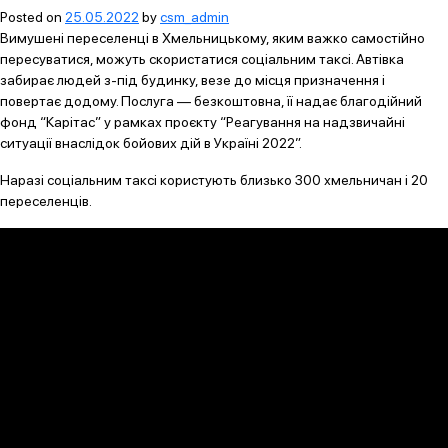
Posted on
25.05.2022
by
csm_admin
Вимушені переселенці в Хмельницькому, яким важко самостійно
пересуватися, можуть скористатися соціальним таксі. Автівка
забирає людей з-під будинку, везе до місця призначення і
повертає додому. Послуга — безкоштовна, її надає благодійний
фонд “Карітас” у рамках проєкту “Реагування на надзвичайні
ситуації внаслідок бойових дій в Україні 2022”.
Наразі соціальним таксі користують близько 300 хмельничан і 20
переселенців.