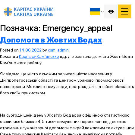
Позначка:
Emergency_appeal
Допомога в Жовтих Водах
Posted on
14.06.2022
by
csm_admin
Команда
Карітасу Кам’янське
вдруге завітала до міста Жовті Води
Кам’янського району.
Як відомо, це місто є сьомим за чисельністю населення у
Дніпропетровській області та центром уранової промисловості
нашої країни. Можливо тому люди, постраждалі від війни, обирають
його своїм прихистком.
На сьогоднішній день у Жовтих Водах за офіційною статистикою
оселилися близько 4,5 тисяч вимушених переселенців, для яких
отримання гуманітарної допомоги є вкрай важливим та актуальним.
Саме тому колектив Карітасу Кам’янське, аналізуючи потреби