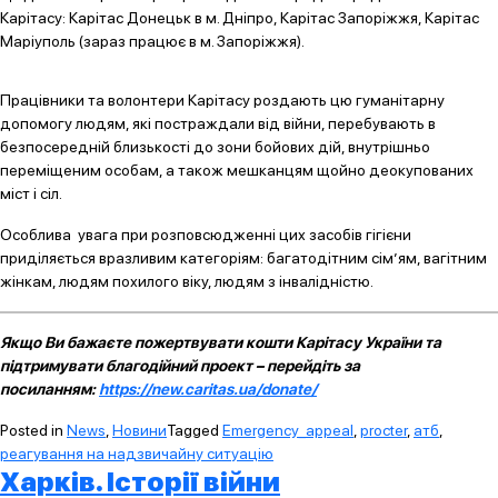
Карітасу: Карітас Донецьк в м. Дніпро, Карітас Запоріжжя, Карітас
Маріуполь (зараз працює в м. Запоріжжя).
Працівники та волонтери Карітасу роздають цю гуманітарну
допомогу людям, які постраждали від війни, перебувають в
безпосередній близькості до зони бойових дій, внутрішньо
переміщеним особам, а також мешканцям щойно деокупованих
міст і сіл.
Особлива увага при розповсюдженні цих засобів гігієни
приділяється вразливим категоріям: багатодітним сім’ям, вагітним
жінкам, людям похилого віку, людям з інвалідністю.
Якщо Ви бажаєте пожертвувати кошти Карітасу України та
підтримувати благодійний проект – перейдіть за
посиланням:
https://new.caritas.ua/donate/
Posted in
News
,
Новини
Tagged
Emergency_appeal
,
procter
,
атб
,
реагування на надзвичайну ситуацію
Харків. Історії війни