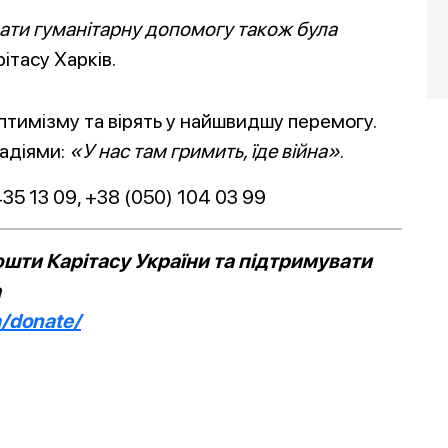
дати гуманітарну допомогу також була
рітасу Харків.
птимізму та вірять у найшвидшу перемогу.
надіями:
«У нас там гримить, їде війна»
.
35 13 09, +38 (050) 104 03 99
шти Карітасу України та підтримувати
а
a/donate/