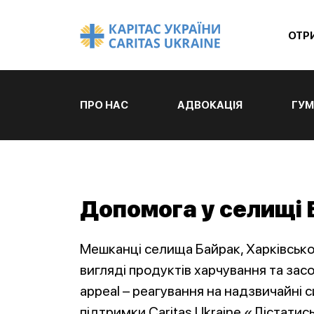
ОТР
ПРО НАС
АДВОКАЦІЯ
ГУМ
Допомога у селищі 
Мешканці селища Байрак, Харківсько
вигляді продуктів харчування та засо
appeal – реагування на надзвичайні си
підтримки Caritas Ukraine «Дістатис