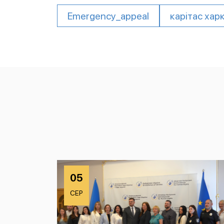
Emergency_appeal
карітас харк
05
СЕР