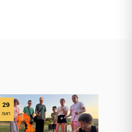
29
ЛИП