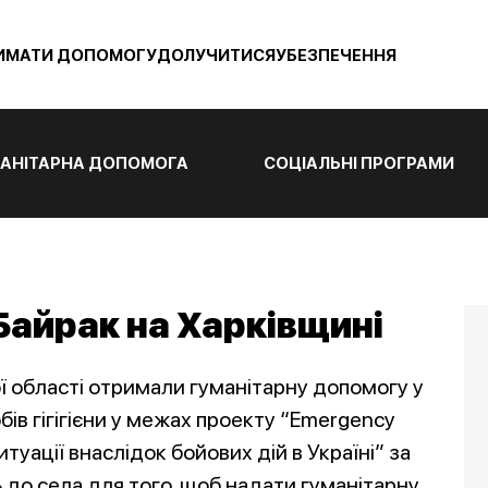
ИМАТИ ДОПОМОГУ
ДОЛУЧИТИСЯ
УБЕЗПЕЧЕННЯ
АНІТАРНА ДОПОМОГА
СОЦІАЛЬНІ ПРОГРАМИ
Байрак на Харківщині
ї області отримали гуманітарну допомогу у
бів гігігієни у межах проекту “Emergency
туації внаслідок бойових дій в Україні” за
ь до села для того, щоб надати гуманітарну