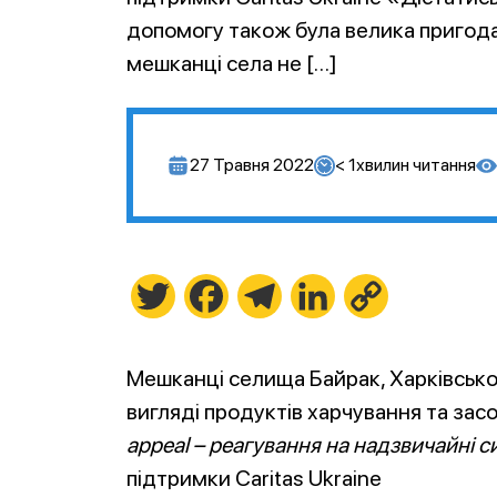
допомогу також була велика пригода»
мешканці села не […]
27 Травня 2022
< 1
хвилин читання
Twitter
Facebook
Telegram
LinkedIn
Copy
Link
Мешканці селища Байрак, Харківсько
вигляді продуктів харчування та засо
appeal – реагування на надзвичайні си
підтримки Caritas Ukraine