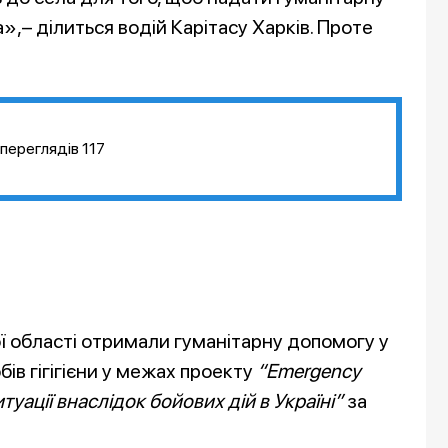
,– ділиться водій Карітасу Харків. Проте
переглядів
117
ї області отримали гуманітарну допомогу у
бів гігігієни у межах проекту
“Emergency
туації внаслідок бойових дій в Україні”
за