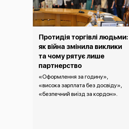
Протидія торгівлі людьми:
як війна змінила виклики
та чому рятує лише
партнерство
«Оформлення за годину»,
«висока зарплата без досвіду»,
«безпечний виїзд за кордон».