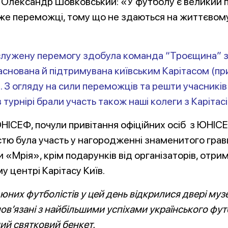
ній Олександр Шовковський: «У футболу є великий
вже переможці, тому що не здаються на життєвому
аслужену перемогу здобула команда “Троєщина” з К
снована й підтримувана київським Карітасом (прим
). З огляду на сили
переможців та решти учасників
урнірі брали участь також наші колеги з Карітасів
ЮНІСЕФ, почули привітання офіційних осіб з ЮНІС
стю була участь у нагородженні
знаменитого грав
 «Мрія», крім подарунків від організаторів, отри
у центрі Карітасу Київ.
юних футболістів у цей день відкрилися двері музе
пов’язані з найбільшими успіхами українського фу
ий святковий бенкет.