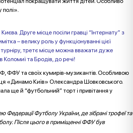
 потенціал покращувати життя дітей. Особливо
 полі».
иєва. Друге місце посіли гравці “Інтернату” з
ітка – велику роль у функціонуванні цієї
 турніру, третє місце можна вважати дуже
 Коломиї та Бродів, до речі!
ЕФ, ФФУ та своїх кумирів-музикантів. Особливою
ця «Динамо Київ» Олександра Шовковського.
мала ще й “футбольний” торт і привітання у
ю Федерації Футболу України, де зібрані трофеї та
тболу. Після цього в приміщенні ФФУ був