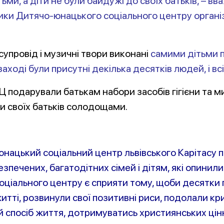
ми, а діти не були байдужі до свої
х батьків, – в
ики Дитячо-юнацького соціального центру організу
й супровід і музичні твори виконані
самими дітьми п
ході були присутні декілька десятків людей, і всі
КЦ подарували батькам набори засобів гігієни та 
и своїх батьків солодощами.
нацький соціальний центр львівського Карітасу п
зпечених, багатодітних сімей і дітям, які опини
оціального центру є сприяти тому, щоби десятки
итті, розвинули свої позитивні риси, подолали кри
 спосіб життя, дотримуватись християнських цін