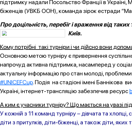
підтримку надали Посольство Франції в Україні, 
біженців (УВКБ ООН), команда зірок естради “Ма
Про доцільність, перебіг і враження від таких
Київ.
Кому потрібні такі турніри і чи дійсно вони доп
Основною метою турніру є привернення суспільної
напрочуд активна підтримка, насамперед у соці
актуальну інформацію про стан молоді, проблеми 
#UNICEFCup
. Подія на стадіоні імені Баннікова 
Україні, інтернет-трансляцію забезпечив ресурс
А ким є учасники турніру? Що мається на увазі п
У кожній з 11 команд турніру – дівчата та хлопці
діти з притулків, діти-біженці, а також діти, яких