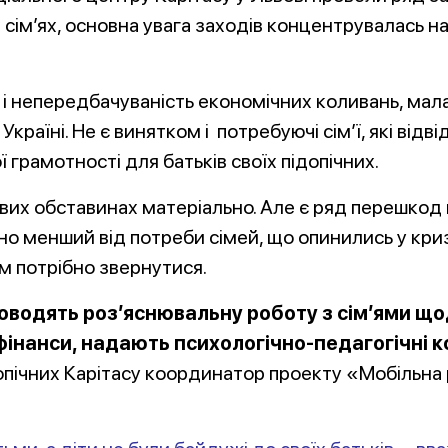
х сім’ях, основна увага заходів концентрувалась н
 і непередбачуваність економічних коливань, мала
країні. Не є винятком і потребуючі сім’ї, які відв
 грамотності для батьків своїх підопічних.
их обставинах матеріально. Але є ряд перешкод в
о менший від потреби сімей, що опинились у кризі.
їм потрібно звернутися.
оводять роз’яснювальну роботу з сім’ями що
інанси, надають психологічно-педагогічні ко
допічних Карітасу координатор проекту «Мобільна 