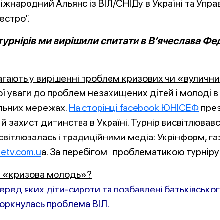
Міжнародний Альянс із ВІЛ/СНІДу в Україні та Упр
естро”.
 турнірів ми вирішили спитати в В’ячеслава Фе
омагають у вирішенні проблем кризових чи «вуличн
 уваги до проблем незахищених дітей і молоді в 
альних мережах.
На сторінці facebook ЮНІСЕФ
през
й захист дитинства в Україні. Турнір висвітлював
висвітлювалась і традиційними медіа: Укрінформ, 
betv.com.u
a. За перебігом і проблематикою турнір
ід «кризова молодь»?
, серед яких діти-сироти та позбавлені батьківсь
 торкнулась проблема ВІЛ.