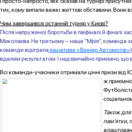
І просто-напросто, якк сказав на турнірі присут
тих, кому випали важкі життєві обставини. Вони 
Чим завершився останній турнір у Києві?
Після напруженої боротьби в півфіналі й фіналі з
Миколаєва. На третьому – наша “Мрія”, команда за
команди відіграла
ініціатива «Віннер Автомотів»
вдалим результатом. І надзвичайно приємно, що в т
Всі команди-учасники отримали цінні призи від 
ж приємні
Футболісти
соціальном
Також для 
пам’ятки, 
влаштован