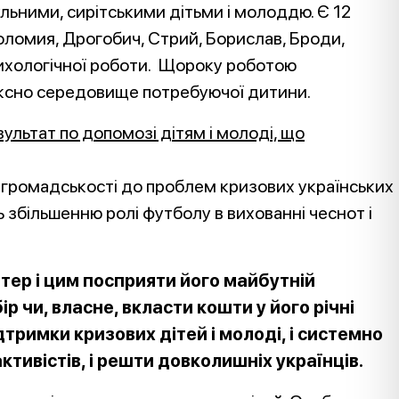
льними, сирітськими дітьми і молоддю. Є 12
 Коломия, Дрогобич, Стрий, Борислав, Броди,
сихологічної роботи. Щороку роботою
лексно середовище потребуючої дитини.
зультат по допомозі дітям і молоді, що
 громадськості до проблем кризових українських
ть збільшенню ролі
футболу в вихованні чеснот і
ер і цим посприяти його майбутній
р чи, власне, вкласти кошти у його річні
дтримки кризових дітей і молоді, і системно
ктивістів, і решти довколишніх українців.