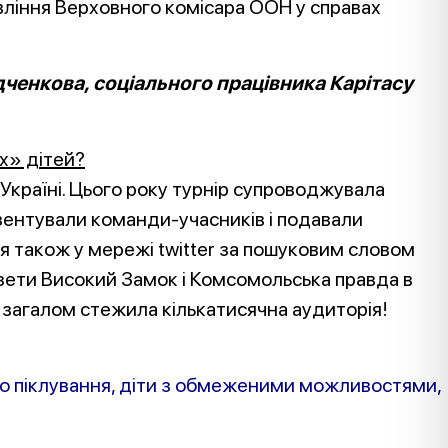
авління Верховного комісара ООН у справах
дченкова, со
ціал
ьного працівника Карітасу
их» дітей?
Україні. Цього року турнір супроводжувала
ентували команди-учасників і подавали
ся також у мережі twitter за пошуковим словом
газети Високий Замок і Комсомольська правда в
у загалом стежила кількатисячна аудиторія!
кого піклування, діти з обмеженими можливостями,