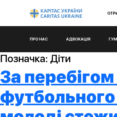
ОТР
ПРО НАС
АДВОКАЦІЯ
ГУМ
Позначка:
Діти
За перебігом
футбольного 
молоді стежи