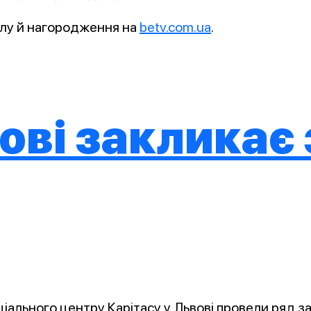
алу й нагородження на
betv.com.ua
.
вові заклика
ального центру Карітасу у Львові провели ряд за