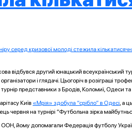
ікова відбувся другий юнацький всеукраїнський ту
організатори і глядачі. Цьогоріч в розіграші троф
 турнір представники з Бродів, Коломиї, Одеси та 
арітасу Київ
«Мрія» здобула “срібло” в Одесі
, а 
нець червня на турнірі “Футбольна зірка майбутньо
ООН, йому допомагали Федерація футболу України