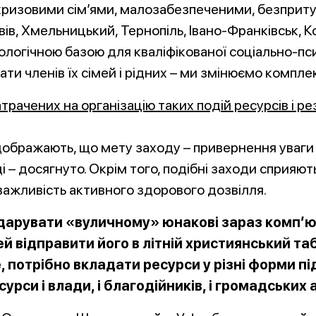
и кризовими сім’ями, малозабезпеченими, безприту
Львів, Хмельницький, Тернопіль, Івано-Франківськ,
ологічною базою для кваліфікованої соціально-п
ати членів їх сімей і рідних – ми змінюємо комп
трачених на організацію таких подій ресурсів і ре
ідображають, що мету заходу – привернення уваги
ді – досягнуто. Окрім того, подібні заходи сприяю
 важливість активного здорового дозвілля.
дарувати «вуличному» юнакові зараз комп’ют
й відправити його в літній християнський табі
, потрібно вкладати ресурси у різні форми пі
рси і влади, і благодійників, і громадських а