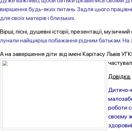
Дуже важливо, щоби батьки цікавились своїми діть
вирішення будь-яких питань. Задля цього працівн
для своїх матерів і
близьких.
Вірші, пісні, душевні історії, презентації, музични
лунали найщиріші побажання рідним батькам. На за
А на завершення діти від імені Карітасу Львів УГ
частувал
Довідка:
Дитячо-ю
малозабе
роботи с
своєму ж
здоровий