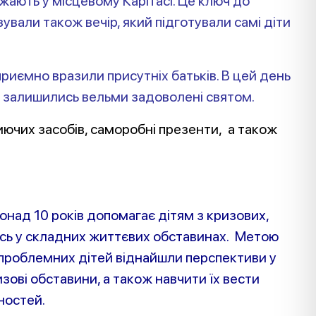
важають у місцевому Карітасі. Це ключ до
вали також вечір, який підготували самі діти
риємно вразили присутніх батьків. В цей день
 зали
шились вельми задоволені святом.
миючих засобів, саморобні презенти, а також
онад 10 років допомагає дітям з кризових,
лись у складних життєвих обставинах. Метою
 проблемних дітей віднайшли перспективи у
зові обставини, а також навчити їх вести
ностей.