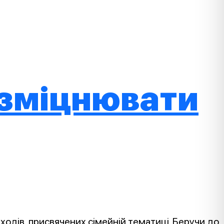
є зміцнювати
ходів, присвячених сімейній тематиці. Беручи до