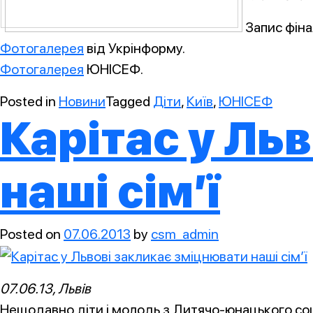
Запис фін
Фотогалерея
від Укрінформу.
Фотогалерея
ЮНІСЕФ.
Posted in
Новини
Tagged
Діти
,
Київ
,
ЮНІСЕФ
Карітас у Ль
наші сім’ї
Posted on
07.06.2013
by
csm_admin
07.06.13, Львів
Нещодавно діти і молодь з Дитячо-юнацького соці