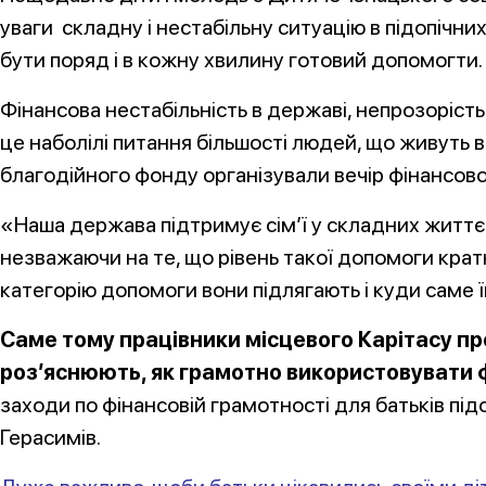
уваги складну і нестабільну ситуацію в підопічни
бути поряд і в кожну хвилину готовий допомогти.
Фінансова нестабільність в державі, непрозорість
це наболілі питання більшості людей, що живуть в У
благодійного фонду організували вечір фінансової
«Наша держава підтримує сім’ї у складних життєв
незважаючи на те, що рівень такої допомоги кратн
категорію допомоги вони підлягають і куди саме 
Саме тому працівники місцевого Карітасу пр
роз’яснюють, як грамотно використовувати ф
заходи по фінансовій грамотності для батьків пі
Герасимів.